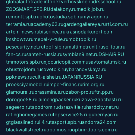
globalautotrade.info
bezverhovskoe.ru
drsschool.ru
ZOOSMART.SPB.RU
dalakony.ru
medikijob.ru
remontt.spb.ru
photostudia.spb.ru
myragon.ru
terramia.ru
academy62.ru
gardengallereya.ru
rti.com.ru
artem-news.ru
biserinca.ru
krasnodarkurort.com
imshowtv.ru
mebel-v-tule.ru
mobtopik.ru
pcsecurity.net.ru
tool-sib.ru
multimetrunit.ru
sp-tour.ru
fan-cs.ru
santeh-russia.ru
symbian9.net.ru
DSHAIR.RU
tmmotors.spb.ru
xjocuricopii.com
musavtomat.msk.ru
obustrojdom.ru
sovetcik.ru
ybaranovskaya.ru
ppknews.ru
cult-alshei.ru
JAPANRUSSIA.RU
proekciyamebel.ru
imper-finans.ru
rim.org.ru
glamourai.ru
brassminus.ru
zabor-pro.ru
ftn.pp.ru
dorogoe58.ru
laimengpacker.ru
kuzova-zapchasti.ru
sageerp.ru
taxodrom.ru
dsrazvitie.ru
hardcity.net.ru
ratinghomegames.ru
topservice25.ru
gubernyan.ru
gtglasslined.ru
ii4.ru
tssport.spb.ru
andorra24.com
blackwallstreet.ru
oboimos.ru
optim-doors.com.ru