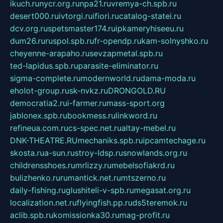
ikuch.ru
nycr.org.ru
npa21.ru
vremya-ch.spb.ru
desert000.ru
ivtorgi.ru
ifiori.ru
catalog-statei.ru
dcv.org.ru
spetsmaster174.ru
ipkameryhiseeu.ru
dum26.ru
ruspol.spb.ru
fr-opendp.ru
kam-solnyshko.ru
cheyenne-arapaho.ru
sevzapmetal.spb.ru
ted-lapidus.spb.ru
parasite-eliminator.ru
sigma-complete.ru
modernworld.ru
dama-moda.ru
eholot-group.ru
sk-nvkz.ru
DRONGOLD.RU
democratia2.ru
i-farmer.ru
mass-sport.org
jablonex.spb.ru
bookmess.ru
linkword.ru
refineua.com.ru
cs-spec.net.ru
altay-mebel.ru
DNK-THEATRE.RU
mechaniks.spb.ru
ipcamtechage.ru
skosta.ru
a-sun.ru
stroy-ldsp.ru
snowlands.org.ru
childrensshoes.ru
mrlizzy.ru
mebelsofiakrd.ru
bulizhenko.ru
rumantick.net.ru
mtszerno.ru
daily-fishing.ru
glushiteli-v-spb.ru
megasat.org.ru
localization.net.ru
flyingfish.pp.ru
ds5teremok.ru
aclib.spb.ru
komissionka30.ru
mag-profit.ru