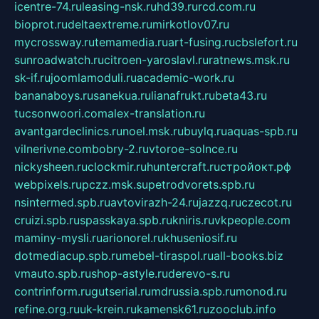
icentre-74.ru
leasing-nsk.ru
hd39.ru
rcd.com.ru
bioprot.ru
deltaextreme.ru
mirkotlov07.ru
mycrossway.ru
temamedia.ru
art-fusing.ru
cbslefort.ru
sunroadwatch.ru
citroen-yaroslavl.ru
ratnews.msk.ru
sk-if.ru
joomlamoduli.ru
academic-work.ru
bananaboys.ru
sanekua.ru
lianafrukt.ru
beta43.ru
tucsonwoori.com
alex-translation.ru
avantgardeclinics.ru
noel.msk.ru
buylq.ru
aquas-spb.ru
vilnerivne.com
bobry-2.ru
vtoroe-solnce.ru
nickysheen.ru
clockmir.ru
huntercraft.ru
стройокт.рф
webpixels.ru
pczz.msk.su
petrodvorets.spb.ru
nsintermed.spb.ru
avtovirazh-24.ru
jazzq.ru
czecot.ru
cruizi.spb.ru
spasskaya.spb.ru
kniris.ru
vkpeople.com
maminy-mysli.ru
arionorel.ru
khuseniosif.ru
dotmediacup.spb.ru
mebel-tiraspol.ru
all-books.biz
vmauto.spb.ru
shop-astyle.ru
derevo-s.ru
contrinform.ru
gutserial.ru
mdrussia.spb.ru
monod.ru
refine.org.ru
uk-krein.ru
kamensk61.ru
zooclub.info