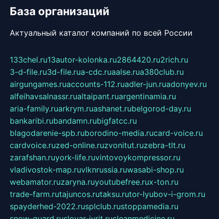
База организаций
Актуальный каталог компаний по всей России
133chel.ru
13autor-kolonka.ru
2864420.ru
2rich.ru
3-d-file.ru
3d-file.ru
a-cdc.ru
aalse.ru
a380club.ru
airgungames.ru
accounts-112.ru
adler-jun.ru
adonyev.ru
alfeihavsalnassr.ru
altaipant.ru
argentinamia.ru
aria-family.ru
arkrym.ru
ashanet.ru
belgorod-day.ru
bankaribi.ru
bandamn.ru
bigfatcc.ru
blagodarenie-spb.ru
borodino-media.ru
card-voice.ru
cardvoice.ru
zed-online.ru
zvonitut.ru
zebra-tlt.ru
zarafshan.ru
york-life.ru
vintovoykompressor.ru
vladivostok-map.ru
vlknrussia.ru
wasabi-shop.ru
webamator.ru
zaryna.ru
youtubefree.ru
x-ton.ru
trade-farm.ru
tajuncos.ru
taksu.ru
tor-lyubov-i-grom.ru
spayderhed-2022.ru
splclub.ru
stoppamedia.ru
snow-guard.ru
slovar-ivrit.ru
cleanmedicine.ru