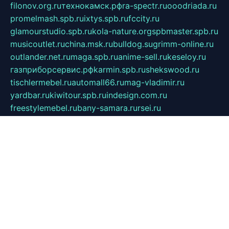
filonov.org.ru
технокамск.рф
ra-spectr.ru
ooodriada.ru
promelmash.spb.ru
ixtys.spb.ru
fccity.ru
glamourstudio.spb.ru
kola-nature.org
spbmaster.spb.ru
musicoutlet.ru
china.msk.ru
bulldog.su
grimm-online.ru
outlander.net.ru
maga.spb.ru
anime-sell.ru
keseloy.ru
газприборсервис.рф
karmin.spb.ru
shekswood.ru
tischlermebel.ru
automall66.ru
mag-vladimir.ru
yardbar.ru
kiwitour.spb.ru
indesign.com.ru
freestylemebel.ru
bany-samara.ru
rsei.ru
naidisvoyput.ru
mgsn-invest.ru
ipkamerasannce.ru
alicante-house.ru
ibelka74.ru
cozyhouse.info
vlkargalev-studio.ru
700mb.ru
figura-ufa.ru
alina-live.ru
belarusiannews.ru
womenknow.ru
dos-vniimk.ru
sega.net.ru
dv.net.ru
phenomenonsofhistory.com
telesputnik.net.ru
wall.pp.ru
pylesosroidmi.ru
gtc-clan.ru
cligs.ru
bibikazap.ru
popova.org.ru
netwhistler.spb.ru
bellvil.ru
bonzon.ru
iss-vladik.ru
defiparis.net.ru
las-gryzas.ru
amku.ru