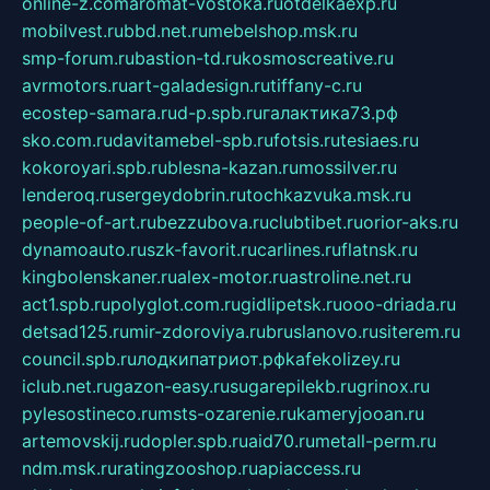
online-z.com
aromat-vostoka.ru
otdelkaexp.ru
mobilvest.ru
bbd.net.ru
mebelshop.msk.ru
smp-forum.ru
bastion-td.ru
kosmoscreative.ru
avrmotors.ru
art-galadesign.ru
tiffany-c.ru
ecostep-samara.ru
d-p.spb.ru
галактика73.рф
sko.com.ru
davitamebel-spb.ru
fotsis.ru
tesiaes.ru
kokoroyari.spb.ru
blesna-kazan.ru
mossilver.ru
lenderoq.ru
sergeydobrin.ru
tochkazvuka.msk.ru
people-of-art.ru
bezzubova.ru
clubtibet.ru
orior-aks.ru
dynamoauto.ru
szk-favorit.ru
carlines.ru
flatnsk.ru
kingbolenskaner.ru
alex-motor.ru
astroline.net.ru
act1.spb.ru
polyglot.com.ru
gidlipetsk.ru
ooo-driada.ru
detsad125.ru
mir-zdoroviya.ru
bruslanovo.ru
siterem.ru
council.spb.ru
лодкипатриот.рф
kafekolizey.ru
iclub.net.ru
gazon-easy.ru
sugarepilekb.ru
grinox.ru
pylesostineco.ru
msts-ozarenie.ru
kameryjooan.ru
artemovskij.ru
dopler.spb.ru
aid70.ru
metall-perm.ru
ndm.msk.ru
ratingzooshop.ru
apiaccess.ru