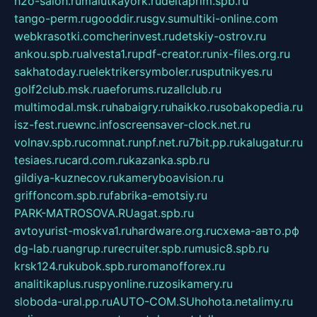
h2o-salon.ru
malutkayork.ru
deltaprim.spb.ru
tango-perm.ru
gooddir.ru
sgv.su
multiki-online.com
webkrasotki.com
cherinvest.ru
detskiy-ostrov.ru
ankou.spb.ru
alvesta1.ru
pdf-creator.ru
nix-files.org.ru
sakhatoday.ru
elektrikersymboler.ru
sputnikyes.ru
golf2club.msk.ru
aeforums.ru
zallclub.ru
multimodal.msk.ru
habaigry.ru
haikko.ru
sobakopedia.ru
isz-fest.ru
ewnc.info
screensaver-clock.net.ru
volnav.spb.ru
comnat.ru
npf.net.ru
7bit.pp.ru
kalugatur.ru
tesiaes.ru
card.com.ru
kazanka.spb.ru
gildiya-kuznecov.ru
kameryboavision.ru
griffoncom.spb.ru
fabrika-emotsiy.ru
PARK-MATROSOVA.RU
agat.spb.ru
avtoyurist-moskva1.ru
hardware.org.ru
схема-авто.рф
dg-lab.ru
angrup.ru
recruiter.spb.ru
music8.spb.ru
krsk124.ru
kubok.spb.ru
romanofforex.ru
analitikaplus.ru
spyonline.ru
zosikamery.ru
sloboda-ural.pp.ru
AUTO-COM.SU
hohota.net
alimy.ru