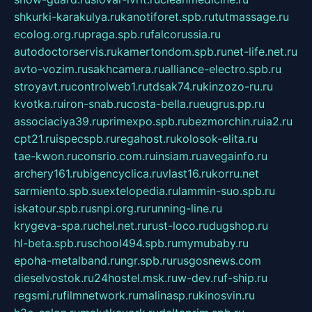
shkurki-karakulya.ru
kanotiforet.spb.ru
tutmassage.ru
ecolog.org.ru
praga.spb.ru
falcorussia.ru
autodoctorservis.ru
kamertondom.spb.ru
net-life.net.ru
avto-vozim.ru
sakhcamera.ru
alliance-electro.spb.ru
stroyavt.ru
controlweb1.ru
tdsak74.ru
kinzozo-ru.ru
kvotka.ru
iron-snab.ru
costa-bella.ru
eugrus.pp.ru
associaciya39.ru
primexpo.spb.ru
bezmorchin.ru
ia2.ru
cpt21.ru
ispecspb.ru
regahost.ru
kolosok-elita.ru
tae-kwon.ru
consrio.com.ru
insiam.ru
avegainfo.ru
archery161.ru
bigencyclica.ru
vlast16.ru
korru.net
sarmiento.spb.su
extelopedia.ru
lammin-suo.spb.ru
iskatour.spb.ru
snpi.org.ru
running-line.ru
krygeva-spa.ru
chel.net.ru
rust-loco.ru
dugshop.ru
hl-beta.spb.ru
school494.spb.ru
mymubaby.ru
epoha-metalband.ru
ngr.spb.ru
rusgosnews.com
dieselvostok.ru
24hostel.msk.ru
w-dev.ru
f-ship.ru
regsmi.ru
filmnetwork.ru
malinasp.ru
kinosvin.ru