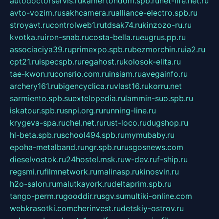
autodoctorservis.ru
kamertondom.spb.ru
net-life.net.ru
avto-vozim.ru
sakhcamera.ru
alliance-electro.spb.ru
stroyavt.ru
controlweb1.ru
tdsak74.ru
kinzozo-ru.ru
kvotka.ru
iron-snab.ru
costa-bella.ru
eugrus.pp.ru
associaciya39.ru
primexpo.spb.ru
bezmorchin.ru
ia2.ru
cpt21.ru
ispecspb.ru
regahost.ru
kolosok-elita.ru
tae-kwon.ru
consrio.com.ru
insiam.ru
avegainfo.ru
archery161.ru
bigencyclica.ru
vlast16.ru
korru.net
sarmiento.spb.su
extelopedia.ru
lammin-suo.spb.ru
iskatour.spb.ru
snpi.org.ru
running-line.ru
krygeva-spa.ru
chel.net.ru
rust-loco.ru
dugshop.ru
hl-beta.spb.ru
school494.spb.ru
mymubaby.ru
epoha-metalband.ru
ngr.spb.ru
rusgosnews.com
dieselvostok.ru
24hostel.msk.ru
w-dev.ru
f-ship.ru
regsmi.ru
filmnetwork.ru
malinasp.ru
kinosvin.ru
h2o-salon.ru
malutkayork.ru
deltaprim.spb.ru
tango-perm.ru
gooddir.ru
sgv.su
multiki-online.com
webkrasotki.com
cherinvest.ru
detskiy-ostrov.ru