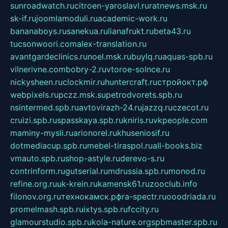
sunroadwatch.ru
citroen-yaroslavl.ru
ratnews.msk.ru
sk-if.ru
joomlamoduli.ru
academic-work.ru
bananaboys.ru
sanekua.ru
lianafrukt.ru
beta43.ru
tucsonwoori.com
alex-translation.ru
avantgardeclinics.ru
noel.msk.ru
buylq.ru
aquas-spb.ru
vilnerivne.com
bobry-2.ru
vtoroe-solnce.ru
nickysheen.ru
clockmir.ru
huntercraft.ru
стройокт.рф
webpixels.ru
pczz.msk.su
petrodvorets.spb.ru
nsintermed.spb.ru
avtovirazh-24.ru
jazzq.ru
czecot.ru
cruizi.spb.ru
spasskaya.spb.ru
kniris.ru
vkpeople.com
maminy-mysli.ru
arionorel.ru
khuseniosif.ru
dotmediacup.spb.ru
mebel-tiraspol.ru
all-books.biz
vmauto.spb.ru
shop-astyle.ru
derevo-s.ru
contrinform.ru
gutserial.ru
mdrussia.spb.ru
monod.ru
refine.org.ru
uk-krein.ru
kamensk61.ru
zooclub.info
filonov.org.ru
технокамск.рф
ra-spectr.ru
ooodriada.ru
promelmash.spb.ru
ixtys.spb.ru
fccity.ru
glamourstudio.spb.ru
kola-nature.org
spbmaster.spb.ru