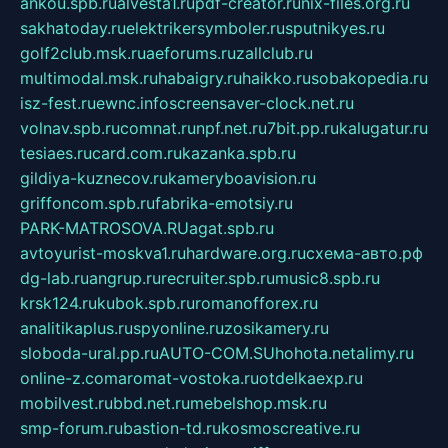
ankou.spb.ru
alvesta1.ru
pdf-creator.ru
nix-files.org.ru
sakhatoday.ru
elektrikersymboler.ru
sputnikyes.ru
golf2club.msk.ru
aeforums.ru
zallclub.ru
multimodal.msk.ru
habaigry.ru
haikko.ru
sobakopedia.ru
isz-fest.ru
ewnc.info
screensaver-clock.net.ru
volnav.spb.ru
comnat.ru
npf.net.ru
7bit.pp.ru
kalugatur.ru
tesiaes.ru
card.com.ru
kazanka.spb.ru
gildiya-kuznecov.ru
kameryboavision.ru
griffoncom.spb.ru
fabrika-emotsiy.ru
PARK-MATROSOVA.RU
agat.spb.ru
avtoyurist-moskva1.ru
hardware.org.ru
схема-авто.рф
dg-lab.ru
angrup.ru
recruiter.spb.ru
music8.spb.ru
krsk124.ru
kubok.spb.ru
romanofforex.ru
analitikaplus.ru
spyonline.ru
zosikamery.ru
sloboda-ural.pp.ru
AUTO-COM.SU
hohota.net
alimy.ru
online-z.com
aromat-vostoka.ru
otdelkaexp.ru
mobilvest.ru
bbd.net.ru
mebelshop.msk.ru
smp-forum.ru
bastion-td.ru
kosmoscreative.ru