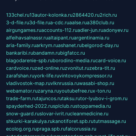
133chel.ru
13autor-kolonka.ru
2864420.ru
2rich.ru
3-d-file.ru
3d-file.ru
a-cdc.ru
aalse.ru
a380club.ru
airgungames.ru
accounts-112.ru
adler-jun.ru
adonyev.ru
alfeihavsalnassr.ru
altaipant.ru
argentinamia.ru
aria-family.ru
arkrym.ru
ashanet.ru
belgorod-day.ru
bankaribi.ru
bandamn.ru
bigfatcc.ru
blagodarenie-spb.ru
borodino-media.ru
card-voice.ru
cardvoice.ru
zed-online.ru
zvonitut.ru
zebra-tlt.ru
zarafshan.ru
york-life.ru
vintovoykompressor.ru
vladivostok-map.ru
vlknrussia.ru
wasabi-shop.ru
webamator.ru
zaryna.ru
youtubefree.ru
x-ton.ru
trade-farm.ru
tajuncos.ru
taksu.ru
tor-lyubov-i-grom.ru
spayderhed-2022.ru
splclub.ru
stoppamedia.ru
snow-guard.ru
slovar-ivrit.ru
cleanmedicine.ru
shkurki-karakulya.ru
kanotiforet.spb.ru
tutmassage.ru
ecolog.org.ru
praga.spb.ru
falcorussia.ru