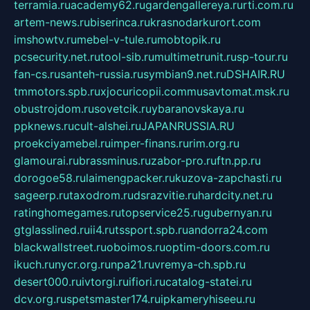
terramia.ru
academy62.ru
gardengallereya.ru
rti.com.ru
artem-news.ru
biserinca.ru
krasnodarkurort.com
imshowtv.ru
mebel-v-tule.ru
mobtopik.ru
pcsecurity.net.ru
tool-sib.ru
multimetrunit.ru
sp-tour.ru
fan-cs.ru
santeh-russia.ru
symbian9.net.ru
DSHAIR.RU
tmmotors.spb.ru
xjocuricopii.com
musavtomat.msk.ru
obustrojdom.ru
sovetcik.ru
ybaranovskaya.ru
ppknews.ru
cult-alshei.ru
JAPANRUSSIA.RU
proekciyamebel.ru
imper-finans.ru
rim.org.ru
glamourai.ru
brassminus.ru
zabor-pro.ru
ftn.pp.ru
dorogoe58.ru
laimengpacker.ru
kuzova-zapchasti.ru
sageerp.ru
taxodrom.ru
dsrazvitie.ru
hardcity.net.ru
ratinghomegames.ru
topservice25.ru
gubernyan.ru
gtglasslined.ru
ii4.ru
tssport.spb.ru
andorra24.com
blackwallstreet.ru
oboimos.ru
optim-doors.com.ru
ikuch.ru
nycr.org.ru
npa21.ru
vremya-ch.spb.ru
desert000.ru
ivtorgi.ru
ifiori.ru
catalog-statei.ru
dcv.org.ru
spetsmaster174.ru
ipkameryhiseeu.ru