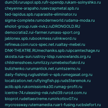
dum26.ru
ruspol.spb.ru
fr-opendp.ru
kam-solnyshko.ru
cheyenne-arapaho.ru
sevzapmetal.spb.ru
ted-lapidus.spb.ru
parasite-eliminator.ru
sigma-complete.ru
modernworld.ru
dama-moda.ru
eholot-group.ru
sk-nvkz.ru
DRONGOLD.RU
democratia2.ru
i-farmer.ru
mass-sport.org
jablonex.spb.ru
bookmess.ru
linkword.ru
refineua.com.ru
cs-spec.net.ru
altay-mebel.ru
DNK-THEATRE.RU
mechaniks.spb.ru
ipcamtechage.ru
skosta.ru
a-sun.ru
stroy-ldsp.ru
snowlands.org.ru
childrensshoes.ru
mrlizzy.ru
mebelsofiakrd.ru
bulizhenko.ru
rumantick.net.ru
mtszerno.ru
daily-fishing.ru
glushiteli-v-spb.ru
megasat.org.ru
localization.net.ru
flyingfish.pp.ru
ds5teremok.ru
aclib.spb.ru
komissionka30.ru
mag-profit.ru
icentre-74.ru
leasing-nsk.ru
hd39.ru
rcd.com.ru
bioprot.ru
deltaextreme.ru
mirkotlov07.ru
mycrossway.ru
temamedia.ru
art-fusing.ru
cbslefort.ru