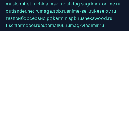
musicoutlet.ru
china.msk.ru
bulldog.su
grimm-online.ru
outlander.net.ru
maga.spb.ru
anime-sell.ru
keseloy.ru
газприборсервис.рф
karmin.spb.ru
shekswood.ru
tischlermebel.ru
automall66.ru
mag-vladimir.ru
yardbar.ru
kiwitour.spb.ru
indesign.com.ru
freestylemebel.ru
bany-samara.ru
rsei.ru
naidisvoyput.ru
mgsn-invest.ru
ipkamerasannce.ru
alicante-house.ru
ibelka74.ru
cozyhouse.info
vlkargalev-studio.ru
700mb.ru
figura-ufa.ru
alina-live.ru
belarusiannews.ru
womenknow.ru
dos-vniimk.ru
sega.net.ru
dv.net.ru
phenomenonsofhistory.com
telesputnik.net.ru
wall.pp.ru
pylesosroidmi.ru
gtc-clan.ru
cligs.ru
bibikazap.ru
popova.org.ru
netwhistler.spb.ru
bellvil.ru
bonzon.ru
iss-vladik.ru
defiparis.net.ru
las-gryzas.ru
amku.ru
electednews.spb.ru
feather.org.ru
spar72.ru
tankiigri.ru
dominus.com.ru
ibtree.ru
sanykool.pp.ru
unixlib.org.ru
menatep.spb.ru
gartenterrassen.ru
printeka.ru