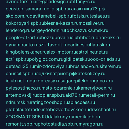
avrmotors.ru
art-galadesign.ru
tiffany-c.ru
ecostep-samara.ru
d-p.spb.ru
галактика73.рф
sko.com.ru
davitamebel-spb.ru
fotsis.ru
tesiaes.ru
kokoroyari.spb.ru
blesna-kazan.ru
mossilver.ru
lenderoq.ru
sergeydobrin.ru
tochkazvuka.msk.ru
people-of-art.ru
bezzubova.ru
clubtibet.ru
orior-aks.ru
dynamoauto.ru
szk-favorit.ru
carlines.ru
flatnsk.ru
kingbolenskaner.ru
alex-motor.ru
astroline.net.ru
act1.spb.ru
polyglot.com.ru
gidlipetsk.ru
ooo-driada.ru
detsad125.ru
mir-zdoroviya.ru
bruslanovo.ru
siterem.ru
council.spb.ru
лодкипатриот.рф
kafekolizey.ru
iclub.net.ru
gazon-easy.ru
sugarepilekb.ru
grinox.ru
pylesostineco.ru
msts-ozarenie.ru
kameryjooan.ru
artemovskij.ru
dopler.spb.ru
aid70.ru
metall-perm.ru
ndm.msk.ru
ratingzooshop.ru
apiaccess.ru
globalautotrade.info
bezverhovskoe.ru
drsschool.ru
ZOOSMART.SPB.RU
dalakony.ru
medikijob.ru
remontt.spb.ru
photostudia.spb.ru
myragon.ru