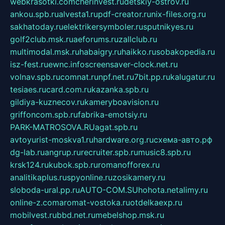
webkrasotki.com
cherinvest.ru
detskiy-ostrov.ru
ankou.spb.ru
alvesta1.ru
pdf-creator.ru
nix-files.org.ru
sakhatoday.ru
elektrikersymboler.ru
sputnikyes.ru
golf2club.msk.ru
aeforums.ru
zallclub.ru
multimodal.msk.ru
habaigry.ru
haikko.ru
sobakopedia.ru
isz-fest.ru
ewnc.info
screensaver-clock.net.ru
volnav.spb.ru
comnat.ru
npf.net.ru
7bit.pp.ru
kalugatur.ru
tesiaes.ru
card.com.ru
kazanka.spb.ru
gildiya-kuznecov.ru
kameryboavision.ru
griffoncom.spb.ru
fabrika-emotsiy.ru
PARK-MATROSOVA.RU
agat.spb.ru
avtoyurist-moskva1.ru
hardware.org.ru
схема-авто.рф
dg-lab.ru
angrup.ru
recruiter.spb.ru
music8.spb.ru
krsk124.ru
kubok.spb.ru
romanofforex.ru
analitikaplus.ru
spyonline.ru
zosikamery.ru
sloboda-ural.pp.ru
AUTO-COM.SU
hohota.net
alimy.ru
online-z.com
aromat-vostoka.ru
otdelkaexp.ru
mobilvest.ru
bbd.net.ru
mebelshop.msk.ru