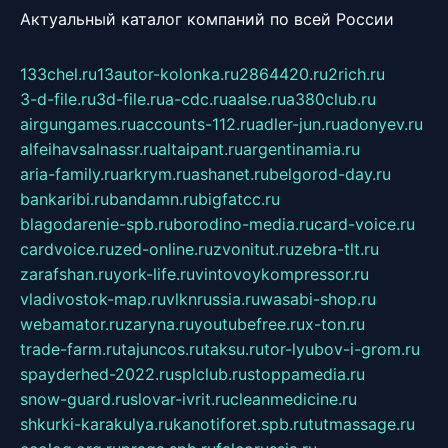
Актуальный каталог компаний по всей России
133chel.ru
13autor-kolonka.ru
2864420.ru
2rich.ru
3-d-file.ru
3d-file.ru
a-cdc.ru
aalse.ru
a380club.ru
airgungames.ru
accounts-112.ru
adler-jun.ru
adonyev.ru
alfeihavsalnassr.ru
altaipant.ru
argentinamia.ru
aria-family.ru
arkrym.ru
ashanet.ru
belgorod-day.ru
bankaribi.ru
bandamn.ru
bigfatcc.ru
blagodarenie-spb.ru
borodino-media.ru
card-voice.ru
cardvoice.ru
zed-online.ru
zvonitut.ru
zebra-tlt.ru
zarafshan.ru
york-life.ru
vintovoykompressor.ru
vladivostok-map.ru
vlknrussia.ru
wasabi-shop.ru
webamator.ru
zaryna.ru
youtubefree.ru
x-ton.ru
trade-farm.ru
tajuncos.ru
taksu.ru
tor-lyubov-i-grom.ru
spayderhed-2022.ru
splclub.ru
stoppamedia.ru
snow-guard.ru
slovar-ivrit.ru
cleanmedicine.ru
shkurki-karakulya.ru
kanotiforet.spb.ru
tutmassage.ru