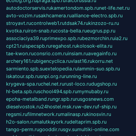
ecolog.org.ru
praga.spb.ru
falcorussia.ru
autodoctorservis.ru
kamertondom.spb.ru
net-life.net.ru
avto-vozim.ru
sakhcamera.ru
alliance-electro.spb.ru
stroyavt.ru
controlweb1.ru
tdsak74.ru
kinzozo-ru.ru
kvotka.ru
iron-snab.ru
costa-bella.ru
eugrus.pp.ru
associaciya39.ru
primexpo.spb.ru
bezmorchin.ru
ia2.ru
cpt21.ru
ispecspb.ru
regahost.ru
kolosok-elita.ru
tae-kwon.ru
consrio.com.ru
insiam.ru
avegainfo.ru
archery161.ru
bigencyclica.ru
vlast16.ru
korru.net
sarmiento.spb.su
extelopedia.ru
lammin-suo.spb.ru
iskatour.spb.ru
snpi.org.ru
running-line.ru
krygeva-spa.ru
chel.net.ru
rust-loco.ru
dugshop.ru
hl-beta.spb.ru
school494.spb.ru
mymubaby.ru
epoha-metalband.ru
ngr.spb.ru
rusgosnews.com
dieselvostok.ru
24hostel.msk.ru
w-dev.ru
f-ship.ru
regsmi.ru
filmnetwork.ru
malinasp.ru
kinosvin.ru
h2o-salon.ru
malutkayork.ru
deltaprim.spb.ru
tango-perm.ru
gooddir.ru
sgv.su
multiki-online.com