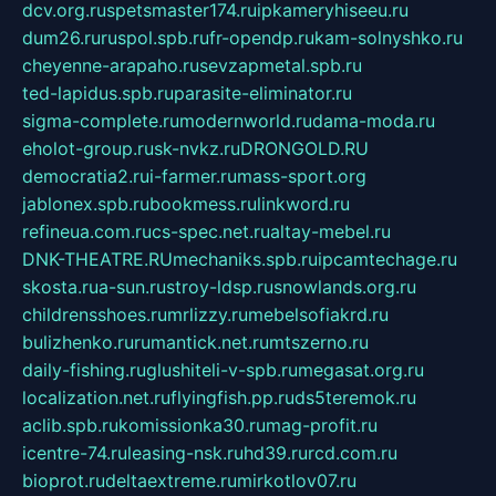
dcv.org.ru
spetsmaster174.ru
ipkameryhiseeu.ru
dum26.ru
ruspol.spb.ru
fr-opendp.ru
kam-solnyshko.ru
cheyenne-arapaho.ru
sevzapmetal.spb.ru
ted-lapidus.spb.ru
parasite-eliminator.ru
sigma-complete.ru
modernworld.ru
dama-moda.ru
eholot-group.ru
sk-nvkz.ru
DRONGOLD.RU
democratia2.ru
i-farmer.ru
mass-sport.org
jablonex.spb.ru
bookmess.ru
linkword.ru
refineua.com.ru
cs-spec.net.ru
altay-mebel.ru
DNK-THEATRE.RU
mechaniks.spb.ru
ipcamtechage.ru
skosta.ru
a-sun.ru
stroy-ldsp.ru
snowlands.org.ru
childrensshoes.ru
mrlizzy.ru
mebelsofiakrd.ru
bulizhenko.ru
rumantick.net.ru
mtszerno.ru
daily-fishing.ru
glushiteli-v-spb.ru
megasat.org.ru
localization.net.ru
flyingfish.pp.ru
ds5teremok.ru
aclib.spb.ru
komissionka30.ru
mag-profit.ru
icentre-74.ru
leasing-nsk.ru
hd39.ru
rcd.com.ru
bioprot.ru
deltaextreme.ru
mirkotlov07.ru