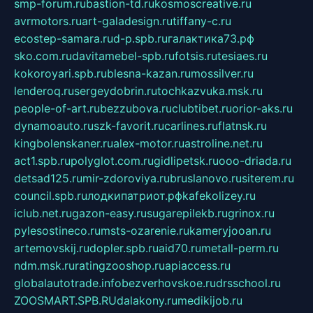
smp-forum.ru
bastion-td.ru
kosmoscreative.ru
avrmotors.ru
art-galadesign.ru
tiffany-c.ru
ecostep-samara.ru
d-p.spb.ru
галактика73.рф
sko.com.ru
davitamebel-spb.ru
fotsis.ru
tesiaes.ru
kokoroyari.spb.ru
blesna-kazan.ru
mossilver.ru
lenderoq.ru
sergeydobrin.ru
tochkazvuka.msk.ru
people-of-art.ru
bezzubova.ru
clubtibet.ru
orior-aks.ru
dynamoauto.ru
szk-favorit.ru
carlines.ru
flatnsk.ru
kingbolenskaner.ru
alex-motor.ru
astroline.net.ru
act1.spb.ru
polyglot.com.ru
gidlipetsk.ru
ooo-driada.ru
detsad125.ru
mir-zdoroviya.ru
bruslanovo.ru
siterem.ru
council.spb.ru
лодкипатриот.рф
kafekolizey.ru
iclub.net.ru
gazon-easy.ru
sugarepilekb.ru
grinox.ru
pylesostineco.ru
msts-ozarenie.ru
kameryjooan.ru
artemovskij.ru
dopler.spb.ru
aid70.ru
metall-perm.ru
ndm.msk.ru
ratingzooshop.ru
apiaccess.ru
globalautotrade.info
bezverhovskoe.ru
drsschool.ru
ZOOSMART.SPB.RU
dalakony.ru
medikijob.ru