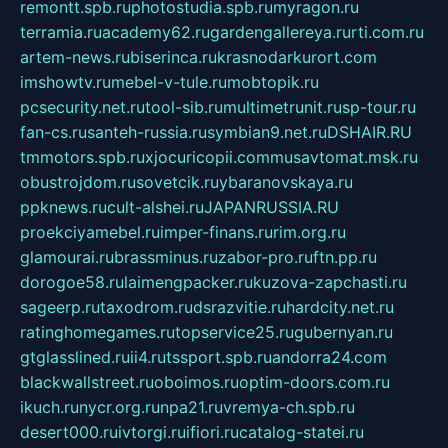
remontt.spb.ru
photostudia.spb.ru
myragon.ru
terramia.ru
academy62.ru
gardengallereya.ru
rti.com.ru
artem-news.ru
biserinca.ru
krasnodarkurort.com
imshowtv.ru
mebel-v-tule.ru
mobtopik.ru
pcsecurity.net.ru
tool-sib.ru
multimetrunit.ru
sp-tour.ru
fan-cs.ru
santeh-russia.ru
symbian9.net.ru
DSHAIR.RU
tmmotors.spb.ru
xjocuricopii.com
musavtomat.msk.ru
obustrojdom.ru
sovetcik.ru
ybaranovskaya.ru
ppknews.ru
cult-alshei.ru
JAPANRUSSIA.RU
proekciyamebel.ru
imper-finans.ru
rim.org.ru
glamourai.ru
brassminus.ru
zabor-pro.ru
ftn.pp.ru
dorogoe58.ru
laimengpacker.ru
kuzova-zapchasti.ru
sageerp.ru
taxodrom.ru
dsrazvitie.ru
hardcity.net.ru
ratinghomegames.ru
topservice25.ru
gubernyan.ru
gtglasslined.ru
ii4.ru
tssport.spb.ru
andorra24.com
blackwallstreet.ru
oboimos.ru
optim-doors.com.ru
ikuch.ru
nycr.org.ru
npa21.ru
vremya-ch.spb.ru
desert000.ru
ivtorgi.ru
ifiori.ru
catalog-statei.ru