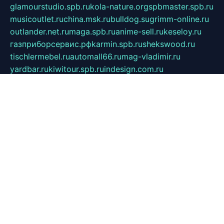
glamourstudio.spb.ru
kola-nature.org
spbmaster.spb.ru
musicoutlet.ru
china.msk.ru
bulldog.su
grimm-online.ru
outlander.net.ru
maga.spb.ru
anime-sell.ru
keseloy.ru
газприборсервис.рф
karmin.spb.ru
shekswood.ru
tischlermebel.ru
automall66.ru
mag-vladimir.ru
yardbar.ru
kiwitour.spb.ru
indesign.com.ru
freestylemebel.ru
bany-samara.ru
rsei.ru
naidisvoyput.ru
mgsn-invest.ru
ipkamerasannce.ru
alicante-house.ru
ibelka74.ru
cozyhouse.info
vlkargalev-studio.ru
700mb.ru
figura-ufa.ru
alina-live.ru
belarusiannews.ru
womenknow.ru
dos-vniimk.ru
sega.net.ru
dv.net.ru
phenomenonsofhistory.com
telesputnik.net.ru
wall.pp.ru
pylesosroidmi.ru
gtc-clan.ru
cligs.ru
bibikazap.ru
popova.org.ru
netwhistler.spb.ru
bellvil.ru
bonzon.ru
iss-vladik.ru
defiparis.net.ru
las-gryzas.ru
amku.ru
electednews.spb.ru
feather.org.ru
spar72.ru
tankiigri.ru
dominus.com.ru
ibtree.ru
sanykool.pp.ru
unixlib.org.ru