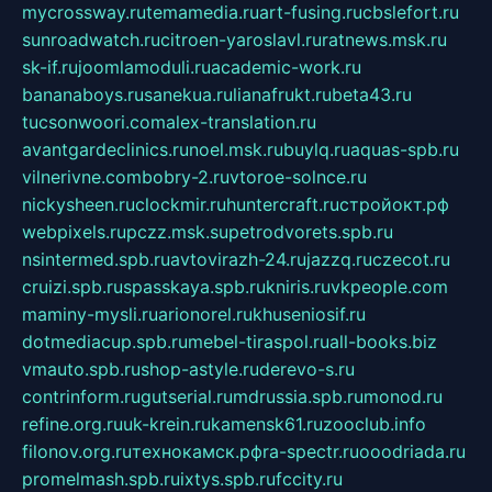
mycrossway.ru
temamedia.ru
art-fusing.ru
cbslefort.ru
sunroadwatch.ru
citroen-yaroslavl.ru
ratnews.msk.ru
sk-if.ru
joomlamoduli.ru
academic-work.ru
bananaboys.ru
sanekua.ru
lianafrukt.ru
beta43.ru
tucsonwoori.com
alex-translation.ru
avantgardeclinics.ru
noel.msk.ru
buylq.ru
aquas-spb.ru
vilnerivne.com
bobry-2.ru
vtoroe-solnce.ru
nickysheen.ru
clockmir.ru
huntercraft.ru
стройокт.рф
webpixels.ru
pczz.msk.su
petrodvorets.spb.ru
nsintermed.spb.ru
avtovirazh-24.ru
jazzq.ru
czecot.ru
cruizi.spb.ru
spasskaya.spb.ru
kniris.ru
vkpeople.com
maminy-mysli.ru
arionorel.ru
khuseniosif.ru
dotmediacup.spb.ru
mebel-tiraspol.ru
all-books.biz
vmauto.spb.ru
shop-astyle.ru
derevo-s.ru
contrinform.ru
gutserial.ru
mdrussia.spb.ru
monod.ru
refine.org.ru
uk-krein.ru
kamensk61.ru
zooclub.info
filonov.org.ru
технокамск.рф
ra-spectr.ru
ooodriada.ru
promelmash.spb.ru
ixtys.spb.ru
fccity.ru