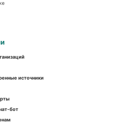
ке
ми
ганизаций
еренные источники
арты
чат-бот
онам