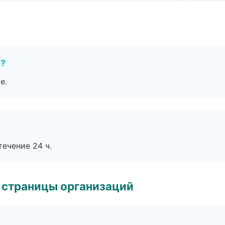
е?
е.
течение 24 ч.
 страницы организаций