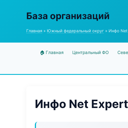
База организаций
Главная
»
Южный федеральный округ
» Инфо Net
🏠 Главная
Центральный ФО
Севе
Инфо Net Exper