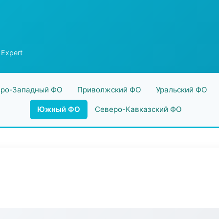
 Expert
ро-Западный ФО
Приволжский ФО
Уральский ФО
Южный ФО
Северо-Кавказский ФО
t