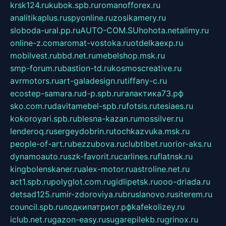
krsk124.ru
kubok.spb.ru
romanofforex.ru
analitikaplus.ru
spyonline.ru
zosikamery.ru
sloboda-ural.pp.ru
AUTO-COM.SU
hohota.net
alimy.ru
online-z.com
aromat-vostoka.ru
otdelkaexp.ru
mobilvest.ru
bbd.net.ru
mebelshop.msk.ru
smp-forum.ru
bastion-td.ru
kosmoscreative.ru
avrmotors.ru
art-galadesign.ru
tiffany-c.ru
ecostep-samara.ru
d-p.spb.ru
галактика73.рф
sko.com.ru
davitamebel-spb.ru
fotsis.ru
tesiaes.ru
kokoroyari.spb.ru
blesna-kazan.ru
mossilver.ru
lenderoq.ru
sergeydobrin.ru
tochkazvuka.msk.ru
people-of-art.ru
bezzubova.ru
clubtibet.ru
orior-aks.ru
dynamoauto.ru
szk-favorit.ru
carlines.ru
flatnsk.ru
kingbolenskaner.ru
alex-motor.ru
astroline.net.ru
act1.spb.ru
polyglot.com.ru
gidlipetsk.ru
ooo-driada.ru
detsad125.ru
mir-zdoroviya.ru
bruslanovo.ru
siterem.ru
council.spb.ru
лодкипатриот.рф
kafekolizey.ru
iclub.net.ru
gazon-easy.ru
sugarepilekb.ru
grinox.ru