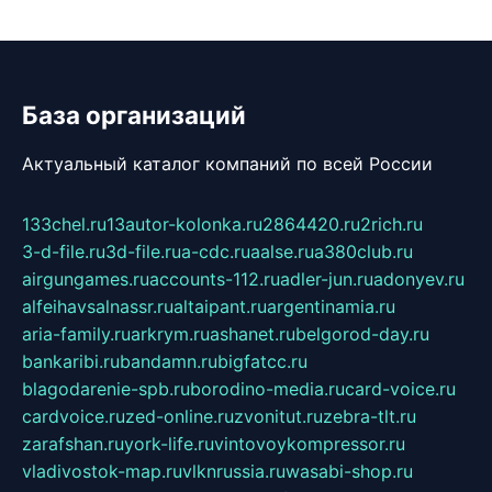
База организаций
Актуальный каталог компаний по всей России
133chel.ru
13autor-kolonka.ru
2864420.ru
2rich.ru
3-d-file.ru
3d-file.ru
a-cdc.ru
aalse.ru
a380club.ru
airgungames.ru
accounts-112.ru
adler-jun.ru
adonyev.ru
alfeihavsalnassr.ru
altaipant.ru
argentinamia.ru
aria-family.ru
arkrym.ru
ashanet.ru
belgorod-day.ru
bankaribi.ru
bandamn.ru
bigfatcc.ru
blagodarenie-spb.ru
borodino-media.ru
card-voice.ru
cardvoice.ru
zed-online.ru
zvonitut.ru
zebra-tlt.ru
zarafshan.ru
york-life.ru
vintovoykompressor.ru
vladivostok-map.ru
vlknrussia.ru
wasabi-shop.ru