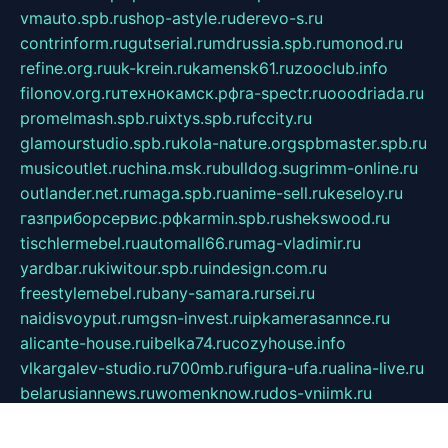
vmauto.spb.ru
shop-astyle.ru
derevo-s.ru
contrinform.ru
gutserial.ru
mdrussia.spb.ru
monod.ru
refine.org.ru
uk-krein.ru
kamensk61.ru
zooclub.info
filonov.org.ru
технокамск.рф
ra-spectr.ru
ooodriada.ru
promelmash.spb.ru
ixtys.spb.ru
fccity.ru
glamourstudio.spb.ru
kola-nature.org
spbmaster.spb.ru
musicoutlet.ru
china.msk.ru
bulldog.su
grimm-online.ru
outlander.net.ru
maga.spb.ru
anime-sell.ru
keseloy.ru
газприборсервис.рф
karmin.spb.ru
shekswood.ru
tischlermebel.ru
automall66.ru
mag-vladimir.ru
yardbar.ru
kiwitour.spb.ru
indesign.com.ru
freestylemebel.ru
bany-samara.ru
rsei.ru
naidisvoyput.ru
mgsn-invest.ru
ipkamerasannce.ru
alicante-house.ru
ibelka74.ru
cozyhouse.info
vlkargalev-studio.ru
700mb.ru
figura-ufa.ru
alina-live.ru
belarusiannews.ru
womenknow.ru
dos-vniimk.ru
sega.net.ru
dv.net.ru
phenomenonsofhistory.com
telesputnik.net.ru
wall.pp.ru
pylesosroidmi.ru