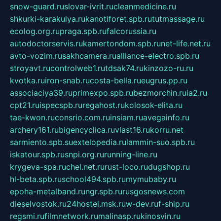
snow-guard.ru
slovar-ivrit.ru
cleanmedicine.ru
shkurki-karakulya.ru
kanotiforet.spb.ru
tutmassage.ru
ecolog.org.ru
praga.spb.ru
falcorussia.ru
autodoctorservis.ru
kamertondom.spb.ru
net-life.net.ru
avto-vozim.ru
sakhcamera.ru
alliance-electro.spb.ru
stroyavt.ru
controlweb1.ru
tdsak74.ru
kinzozo-ru.ru
kvotka.ru
iron-snab.ru
costa-bella.ru
eugrus.pp.ru
associaciya39.ru
primexpo.spb.ru
bezmorchin.ru
ia2.ru
cpt21.ru
ispecspb.ru
regahost.ru
kolosok-elita.ru
tae-kwon.ru
consrio.com.ru
insiam.ru
avegainfo.ru
archery161.ru
bigencyclica.ru
vlast16.ru
korru.net
sarmiento.spb.su
extelopedia.ru
lammin-suo.spb.ru
iskatour.spb.ru
snpi.org.ru
running-line.ru
krygeva-spa.ru
chel.net.ru
rust-loco.ru
dugshop.ru
hl-beta.spb.ru
school494.spb.ru
mymubaby.ru
epoha-metalband.ru
ngr.spb.ru
rusgosnews.com
dieselvostok.ru
24hostel.msk.ru
w-dev.ru
f-ship.ru
regsmi.ru
filmnetwork.ru
malinasp.ru
kinosvin.ru