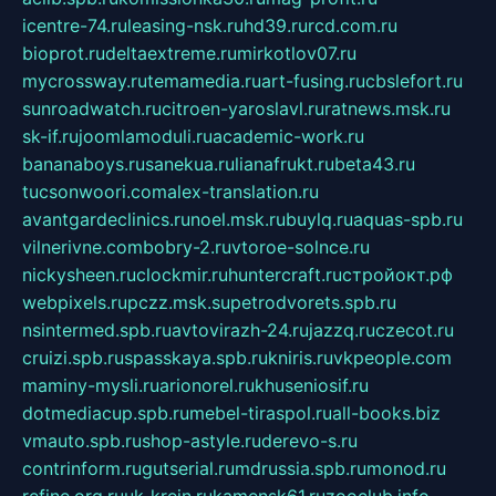
icentre-74.ru
leasing-nsk.ru
hd39.ru
rcd.com.ru
bioprot.ru
deltaextreme.ru
mirkotlov07.ru
mycrossway.ru
temamedia.ru
art-fusing.ru
cbslefort.ru
sunroadwatch.ru
citroen-yaroslavl.ru
ratnews.msk.ru
sk-if.ru
joomlamoduli.ru
academic-work.ru
bananaboys.ru
sanekua.ru
lianafrukt.ru
beta43.ru
tucsonwoori.com
alex-translation.ru
avantgardeclinics.ru
noel.msk.ru
buylq.ru
aquas-spb.ru
vilnerivne.com
bobry-2.ru
vtoroe-solnce.ru
nickysheen.ru
clockmir.ru
huntercraft.ru
стройокт.рф
webpixels.ru
pczz.msk.su
petrodvorets.spb.ru
nsintermed.spb.ru
avtovirazh-24.ru
jazzq.ru
czecot.ru
cruizi.spb.ru
spasskaya.spb.ru
kniris.ru
vkpeople.com
maminy-mysli.ru
arionorel.ru
khuseniosif.ru
dotmediacup.spb.ru
mebel-tiraspol.ru
all-books.biz
vmauto.spb.ru
shop-astyle.ru
derevo-s.ru
contrinform.ru
gutserial.ru
mdrussia.spb.ru
monod.ru