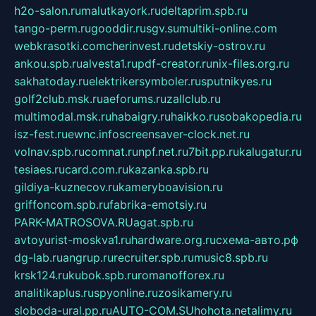
h2o-salon.ru
malutkayork.ru
deltaprim.spb.ru
tango-perm.ru
gooddir.ru
sgv.su
multiki-online.com
webkrasotki.com
cherinvest.ru
detskiy-ostrov.ru
ankou.spb.ru
alvesta1.ru
pdf-creator.ru
nix-files.org.ru
sakhatoday.ru
elektrikersymboler.ru
sputnikyes.ru
golf2club.msk.ru
aeforums.ru
zallclub.ru
multimodal.msk.ru
habaigry.ru
haikko.ru
sobakopedia.ru
isz-fest.ru
ewnc.info
screensaver-clock.net.ru
volnav.spb.ru
comnat.ru
npf.net.ru
7bit.pp.ru
kalugatur.ru
tesiaes.ru
card.com.ru
kazanka.spb.ru
gildiya-kuznecov.ru
kameryboavision.ru
griffoncom.spb.ru
fabrika-emotsiy.ru
PARK-MATROSOVA.RU
agat.spb.ru
avtoyurist-moskva1.ru
hardware.org.ru
схема-авто.рф
dg-lab.ru
angrup.ru
recruiter.spb.ru
music8.spb.ru
krsk124.ru
kubok.spb.ru
romanofforex.ru
analitikaplus.ru
spyonline.ru
zosikamery.ru
sloboda-ural.pp.ru
AUTO-COM.SU
hohota.net
alimy.ru