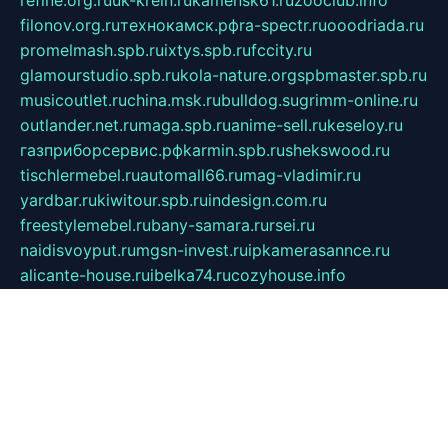
refine.org.ru
uk-krein.ru
kamensk61.ru
zooclub.info
filonov.org.ru
технокамск.рф
ra-spectr.ru
ooodriada.ru
promelmash.spb.ru
ixtys.spb.ru
fccity.ru
glamourstudio.spb.ru
kola-nature.org
spbmaster.spb.ru
musicoutlet.ru
china.msk.ru
bulldog.su
grimm-online.ru
outlander.net.ru
maga.spb.ru
anime-sell.ru
keseloy.ru
газприборсервис.рф
karmin.spb.ru
shekswood.ru
tischlermebel.ru
automall66.ru
mag-vladimir.ru
yardbar.ru
kiwitour.spb.ru
indesign.com.ru
freestylemebel.ru
bany-samara.ru
rsei.ru
naidisvoyput.ru
mgsn-invest.ru
ipkamerasannce.ru
alicante-house.ru
ibelka74.ru
cozyhouse.info
vlkargalev-studio.ru
700mb.ru
figura-ufa.ru
alina-live.ru
belarusiannews.ru
womenknow.ru
dos-vniimk.ru
sega.net.ru
dv.net.ru
phenomenonsofhistory.com
telesputnik.net.ru
wall.pp.ru
pylesosroidmi.ru
gtc-clan.ru
cligs.ru
bibikazap.ru
popova.org.ru
netwhistler.spb.ru
bellvil.ru
bonzon.ru
iss-vladik.ru