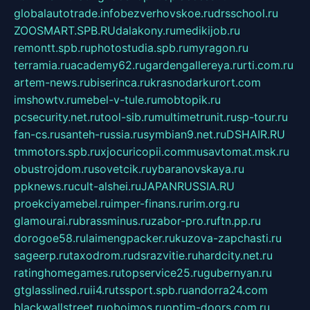
globalautotrade.info
bezverhovskoe.ru
drsschool.ru
ZOOSMART.SPB.RU
dalakony.ru
medikijob.ru
remontt.spb.ru
photostudia.spb.ru
myragon.ru
terramia.ru
academy62.ru
gardengallereya.ru
rti.com.ru
artem-news.ru
biserinca.ru
krasnodarkurort.com
imshowtv.ru
mebel-v-tule.ru
mobtopik.ru
pcsecurity.net.ru
tool-sib.ru
multimetrunit.ru
sp-tour.ru
fan-cs.ru
santeh-russia.ru
symbian9.net.ru
DSHAIR.RU
tmmotors.spb.ru
xjocuricopii.com
musavtomat.msk.ru
obustrojdom.ru
sovetcik.ru
ybaranovskaya.ru
ppknews.ru
cult-alshei.ru
JAPANRUSSIA.RU
proekciyamebel.ru
imper-finans.ru
rim.org.ru
glamourai.ru
brassminus.ru
zabor-pro.ru
ftn.pp.ru
dorogoe58.ru
laimengpacker.ru
kuzova-zapchasti.ru
sageerp.ru
taxodrom.ru
dsrazvitie.ru
hardcity.net.ru
ratinghomegames.ru
topservice25.ru
gubernyan.ru
gtglasslined.ru
ii4.ru
tssport.spb.ru
andorra24.com
blackwallstreet.ru
oboimos.ru
optim-doors.com.ru