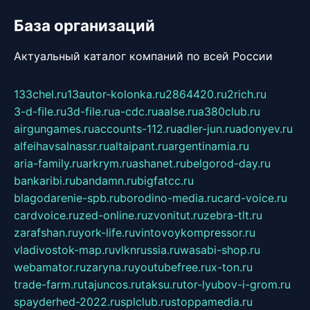
База организаций
Актуальный каталог компаний по всей России
133chel.ru
13autor-kolonka.ru
2864420.ru
2rich.ru
3-d-file.ru
3d-file.ru
a-cdc.ru
aalse.ru
a380club.ru
airgungames.ru
accounts-112.ru
adler-jun.ru
adonyev.ru
alfeihavsalnassr.ru
altaipant.ru
argentinamia.ru
aria-family.ru
arkrym.ru
ashanet.ru
belgorod-day.ru
bankaribi.ru
bandamn.ru
bigfatcc.ru
blagodarenie-spb.ru
borodino-media.ru
card-voice.ru
cardvoice.ru
zed-online.ru
zvonitut.ru
zebra-tlt.ru
zarafshan.ru
york-life.ru
vintovoykompressor.ru
vladivostok-map.ru
vlknrussia.ru
wasabi-shop.ru
webamator.ru
zaryna.ru
youtubefree.ru
x-ton.ru
trade-farm.ru
tajuncos.ru
taksu.ru
tor-lyubov-i-grom.ru
spayderhed-2022.ru
splclub.ru
stoppamedia.ru