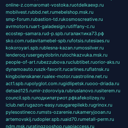
online-z.com
aromat-vostoka.ru
otdelkaexp.ru
mobilvest.ru
bbd.net.ru
mebelshop.msk.ru
smp-forum.ru
bastion-td.ru
kosmoscreative.ru
avrmotors.ru
art-galadesign.ru
tiffany-c.ru
ecostep-samara.ru
d-p.spb.ru
галактика73.рф
sko.com.ru
davitamebel-spb.ru
fotsis.ru
tesiaes.ru
kokoroyari.spb.ru
blesna-kazan.ru
mossilver.ru
lenderoq.ru
sergeydobrin.ru
tochkazvuka.msk.ru
people-of-art.ru
bezzubova.ru
clubtibet.ru
orior-aks.ru
dynamoauto.ru
szk-favorit.ru
carlines.ru
flatnsk.ru
kingbolenskaner.ru
alex-motor.ru
astroline.net.ru
act1.spb.ru
polyglot.com.ru
gidlipetsk.ru
ooo-driada.ru
detsad125.ru
mir-zdoroviya.ru
bruslanovo.ru
siterem.ru
council.spb.ru
лодкипатриот.рф
kafekolizey.ru
iclub.net.ru
gazon-easy.ru
sugarepilekb.ru
grinox.ru
pylesostineco.ru
msts-ozarenie.ru
kameryjooan.ru
artemovskij.ru
dopler.spb.ru
aid70.ru
metall-perm.ru
ndm.msk.ru
ratingzooshop.ru
apiaccess.ru