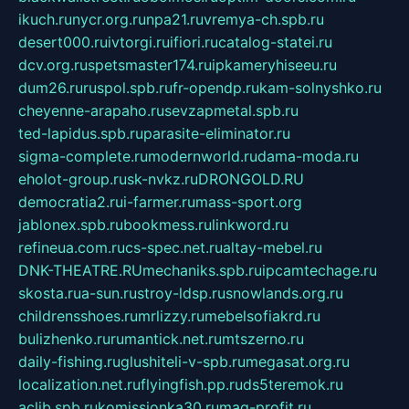
ikuch.ru
nycr.org.ru
npa21.ru
vremya-ch.spb.ru
desert000.ru
ivtorgi.ru
ifiori.ru
catalog-statei.ru
dcv.org.ru
spetsmaster174.ru
ipkameryhiseeu.ru
dum26.ru
ruspol.spb.ru
fr-opendp.ru
kam-solnyshko.ru
cheyenne-arapaho.ru
sevzapmetal.spb.ru
ted-lapidus.spb.ru
parasite-eliminator.ru
sigma-complete.ru
modernworld.ru
dama-moda.ru
eholot-group.ru
sk-nvkz.ru
DRONGOLD.RU
democratia2.ru
i-farmer.ru
mass-sport.org
jablonex.spb.ru
bookmess.ru
linkword.ru
refineua.com.ru
cs-spec.net.ru
altay-mebel.ru
DNK-THEATRE.RU
mechaniks.spb.ru
ipcamtechage.ru
skosta.ru
a-sun.ru
stroy-ldsp.ru
snowlands.org.ru
childrensshoes.ru
mrlizzy.ru
mebelsofiakrd.ru
bulizhenko.ru
rumantick.net.ru
mtszerno.ru
daily-fishing.ru
glushiteli-v-spb.ru
megasat.org.ru
localization.net.ru
flyingfish.pp.ru
ds5teremok.ru
aclib.spb.ru
komissionka30.ru
mag-profit.ru