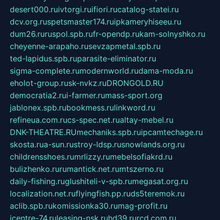
desert000.ru
ivtorgi.ru
ifiori.ru
catalog-statei.ru
dcv.org.ru
spetsmaster174.ru
ipkameryhiseeu.ru
dum26.ru
ruspol.spb.ru
fr-opendp.ru
kam-solnyshko.ru
cheyenne-arapaho.ru
sevzapmetal.spb.ru
ted-lapidus.spb.ru
parasite-eliminator.ru
sigma-complete.ru
modernworld.ru
dama-moda.ru
eholot-group.ru
sk-nvkz.ru
DRONGOLD.RU
democratia2.ru
i-farmer.ru
mass-sport.org
jablonex.spb.ru
bookmess.ru
linkword.ru
refineua.com.ru
cs-spec.net.ru
altay-mebel.ru
DNK-THEATRE.RU
mechaniks.spb.ru
ipcamtechage.ru
skosta.ru
a-sun.ru
stroy-ldsp.ru
snowlands.org.ru
childrensshoes.ru
mrlizzy.ru
mebelsofiakrd.ru
bulizhenko.ru
rumantick.net.ru
mtszerno.ru
daily-fishing.ru
glushiteli-v-spb.ru
megasat.org.ru
localization.net.ru
flyingfish.pp.ru
ds5teremok.ru
aclib.spb.ru
komissionka30.ru
mag-profit.ru
icentre-74.ru
leasing-nsk.ru
hd39.ru
rcd.com.ru