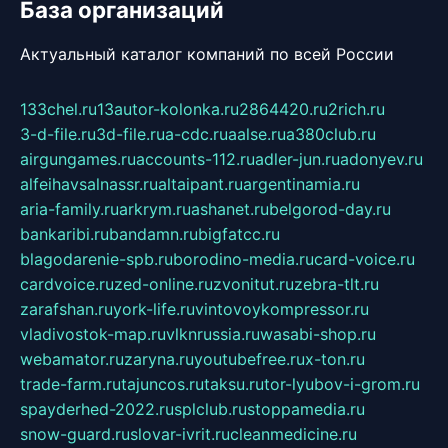
База организаций
Актуальный каталог компаний по всей России
133chel.ru
13autor-kolonka.ru
2864420.ru
2rich.ru
3-d-file.ru
3d-file.ru
a-cdc.ru
aalse.ru
a380club.ru
airgungames.ru
accounts-112.ru
adler-jun.ru
adonyev.ru
alfeihavsalnassr.ru
altaipant.ru
argentinamia.ru
aria-family.ru
arkrym.ru
ashanet.ru
belgorod-day.ru
bankaribi.ru
bandamn.ru
bigfatcc.ru
blagodarenie-spb.ru
borodino-media.ru
card-voice.ru
cardvoice.ru
zed-online.ru
zvonitut.ru
zebra-tlt.ru
zarafshan.ru
york-life.ru
vintovoykompressor.ru
vladivostok-map.ru
vlknrussia.ru
wasabi-shop.ru
webamator.ru
zaryna.ru
youtubefree.ru
x-ton.ru
trade-farm.ru
tajuncos.ru
taksu.ru
tor-lyubov-i-grom.ru
spayderhed-2022.ru
splclub.ru
stoppamedia.ru
snow-guard.ru
slovar-ivrit.ru
cleanmedicine.ru