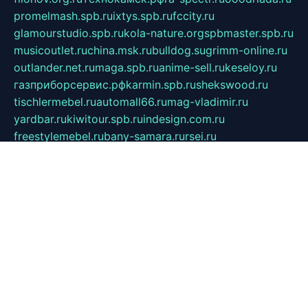
promelmash.spb.ru
ixtys.spb.ru
fccity.ru
glamourstudio.spb.ru
kola-nature.org
spbmaster.spb.ru
musicoutlet.ru
china.msk.ru
bulldog.su
grimm-online.ru
outlander.net.ru
maga.spb.ru
anime-sell.ru
keseloy.ru
газприборсервис.рф
karmin.spb.ru
shekswood.ru
tischlermebel.ru
automall66.ru
mag-vladimir.ru
yardbar.ru
kiwitour.spb.ru
indesign.com.ru
freestylemebel.ru
bany-samara.ru
rsei.ru
naidisvoyput.ru
mgsn-invest.ru
ipkamerasannce.ru
alicante-house.ru
ibelka74.ru
cozyhouse.info
vlkargalev-studio.ru
700mb.ru
figura-ufa.ru
alina-live.ru
belarusiannews.ru
womenknow.ru
dos-vniimk.ru
sega.net.ru
dv.net.ru
phenomenonsofhistory.com
telesputnik.net.ru
wall.pp.ru
pylesosroidmi.ru
gtc-clan.ru
cligs.ru
bibikazap.ru
popova.org.ru
netwhistler.spb.ru
bellvil.ru
bonzon.ru
iss-vladik.ru
defiparis.net.ru
las-gryzas.ru
amku.ru