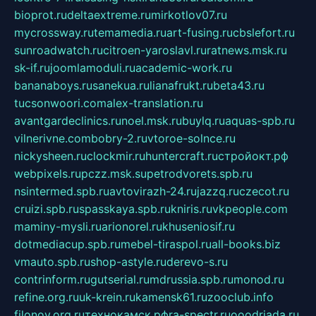
bioprot.ru
deltaextreme.ru
mirkotlov07.ru
mycrossway.ru
temamedia.ru
art-fusing.ru
cbslefort.ru
sunroadwatch.ru
citroen-yaroslavl.ru
ratnews.msk.ru
sk-if.ru
joomlamoduli.ru
academic-work.ru
bananaboys.ru
sanekua.ru
lianafrukt.ru
beta43.ru
tucsonwoori.com
alex-translation.ru
avantgardeclinics.ru
noel.msk.ru
buylq.ru
aquas-spb.ru
vilnerivne.com
bobry-2.ru
vtoroe-solnce.ru
nickysheen.ru
clockmir.ru
huntercraft.ru
стройокт.рф
webpixels.ru
pczz.msk.su
petrodvorets.spb.ru
nsintermed.spb.ru
avtovirazh-24.ru
jazzq.ru
czecot.ru
cruizi.spb.ru
spasskaya.spb.ru
kniris.ru
vkpeople.com
maminy-mysli.ru
arionorel.ru
khuseniosif.ru
dotmediacup.spb.ru
mebel-tiraspol.ru
all-books.biz
vmauto.spb.ru
shop-astyle.ru
derevo-s.ru
contrinform.ru
gutserial.ru
mdrussia.spb.ru
monod.ru
refine.org.ru
uk-krein.ru
kamensk61.ru
zooclub.info
filonov.org.ru
технокамск.рф
ra-spectr.ru
ooodriada.ru