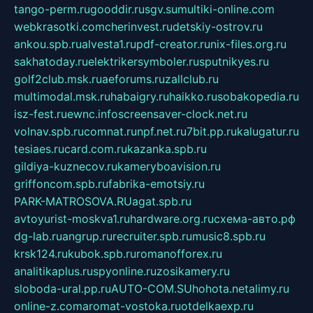
tango-perm.ru
gooddir.ru
sgv.su
multiki-online.com
webkrasotki.com
cherinvest.ru
detskiy-ostrov.ru
ankou.spb.ru
alvesta1.ru
pdf-creator.ru
nix-files.org.ru
sakhatoday.ru
elektrikersymboler.ru
sputnikyes.ru
golf2club.msk.ru
aeforums.ru
zallclub.ru
multimodal.msk.ru
habaigry.ru
haikko.ru
sobakopedia.ru
isz-fest.ru
ewnc.info
screensaver-clock.net.ru
volnav.spb.ru
comnat.ru
npf.net.ru
7bit.pp.ru
kalugatur.ru
tesiaes.ru
card.com.ru
kazanka.spb.ru
gildiya-kuznecov.ru
kameryboavision.ru
griffoncom.spb.ru
fabrika-emotsiy.ru
PARK-MATROSOVA.RU
agat.spb.ru
avtoyurist-moskva1.ru
hardware.org.ru
схема-авто.рф
dg-lab.ru
angrup.ru
recruiter.spb.ru
music8.spb.ru
krsk124.ru
kubok.spb.ru
romanofforex.ru
analitikaplus.ru
spyonline.ru
zosikamery.ru
sloboda-ural.pp.ru
AUTO-COM.SU
hohota.net
alimy.ru
online-z.com
aromat-vostoka.ru
otdelkaexp.ru