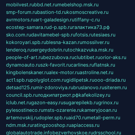
mobilvest.ru
bbd.net.ru
mebelshop.msk.ru
smp-forum.ru
bastion-td.ru
kosmoscreative.ru
avrmotors.ru
art-galadesign.ru
tiffany-c.ru
ecostep-samara.ru
d-p.spb.ru
галактика73.рф
sko.com.ru
davitamebel-spb.ru
fotsis.ru
tesiaes.ru
kokoroyari.spb.ru
blesna-kazan.ru
mossilver.ru
lenderoq.ru
sergeydobrin.ru
tochkazvuka.msk.ru
people-of-art.ru
bezzubova.ru
clubtibet.ru
orior-aks.ru
dynamoauto.ru
szk-favorit.ru
carlines.ru
flatnsk.ru
kingbolenskaner.ru
alex-motor.ru
astroline.net.ru
act1.spb.ru
polyglot.com.ru
gidlipetsk.ru
ooo-driada.ru
detsad125.ru
mir-zdoroviya.ru
bruslanovo.ru
siterem.ru
council.spb.ru
лодкипатриот.рф
kafekolizey.ru
iclub.net.ru
gazon-easy.ru
sugarepilekb.ru
grinox.ru
pylesostineco.ru
msts-ozarenie.ru
kameryjooan.ru
artemovskij.ru
dopler.spb.ru
aid70.ru
metall-perm.ru
ndm.msk.ru
ratingzooshop.ru
apiaccess.ru
globalautotrade.info
bezverhovskoe.ru
drsschool.ru