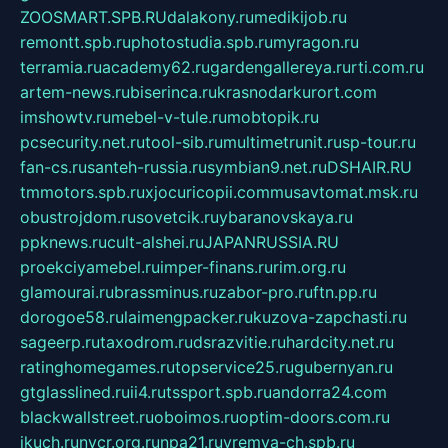
ZOOSMART.SPB.RU
dalakony.ru
medikijob.ru
remontt.spb.ru
photostudia.spb.ru
myragon.ru
terramia.ru
academy62.ru
gardengallereya.ru
rti.com.ru
artem-news.ru
biserinca.ru
krasnodarkurort.com
imshowtv.ru
mebel-v-tule.ru
mobtopik.ru
pcsecurity.net.ru
tool-sib.ru
multimetrunit.ru
sp-tour.ru
fan-cs.ru
santeh-russia.ru
symbian9.net.ru
DSHAIR.RU
tmmotors.spb.ru
xjocuricopii.com
musavtomat.msk.ru
obustrojdom.ru
sovetcik.ru
ybaranovskaya.ru
ppknews.ru
cult-alshei.ru
JAPANRUSSIA.RU
proekciyamebel.ru
imper-finans.ru
rim.org.ru
glamourai.ru
brassminus.ru
zabor-pro.ru
ftn.pp.ru
dorogoe58.ru
laimengpacker.ru
kuzova-zapchasti.ru
sageerp.ru
taxodrom.ru
dsrazvitie.ru
hardcity.net.ru
ratinghomegames.ru
topservice25.ru
gubernyan.ru
gtglasslined.ru
ii4.ru
tssport.spb.ru
andorra24.com
blackwallstreet.ru
oboimos.ru
optim-doors.com.ru
ikuch.ru
nycr.org.ru
npa21.ru
vremya-ch.spb.ru