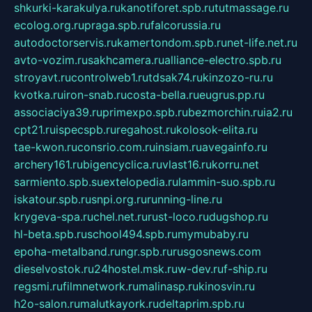
shkurki-karakulya.ru
kanotiforet.spb.ru
tutmassage.ru
ecolog.org.ru
praga.spb.ru
falcorussia.ru
autodoctorservis.ru
kamertondom.spb.ru
net-life.net.ru
avto-vozim.ru
sakhcamera.ru
alliance-electro.spb.ru
stroyavt.ru
controlweb1.ru
tdsak74.ru
kinzozo-ru.ru
kvotka.ru
iron-snab.ru
costa-bella.ru
eugrus.pp.ru
associaciya39.ru
primexpo.spb.ru
bezmorchin.ru
ia2.ru
cpt21.ru
ispecspb.ru
regahost.ru
kolosok-elita.ru
tae-kwon.ru
consrio.com.ru
insiam.ru
avegainfo.ru
archery161.ru
bigencyclica.ru
vlast16.ru
korru.net
sarmiento.spb.su
extelopedia.ru
lammin-suo.spb.ru
iskatour.spb.ru
snpi.org.ru
running-line.ru
krygeva-spa.ru
chel.net.ru
rust-loco.ru
dugshop.ru
hl-beta.spb.ru
school494.spb.ru
mymubaby.ru
epoha-metalband.ru
ngr.spb.ru
rusgosnews.com
dieselvostok.ru
24hostel.msk.ru
w-dev.ru
f-ship.ru
regsmi.ru
filmnetwork.ru
malinasp.ru
kinosvin.ru
h2o-salon.ru
malutkayork.ru
deltaprim.spb.ru