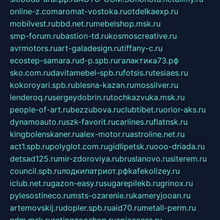
online-z.com
aromat-vostoka.ru
otdelkaexp.ru
mobilvest.ru
bbd.net.ru
mebelshop.msk.ru
smp-forum.ru
bastion-td.ru
kosmoscreative.ru
avrmotors.ru
art-galadesign.ru
tiffany-c.ru
ecostep-samara.ru
d-p.spb.ru
галактика73.рф
sko.com.ru
davitamebel-spb.ru
fotsis.ru
tesiaes.ru
kokoroyari.spb.ru
blesna-kazan.ru
mossilver.ru
lenderoq.ru
sergeydobrin.ru
tochkazvuka.msk.ru
people-of-art.ru
bezzubova.ru
clubtibet.ru
orior-aks.ru
dynamoauto.ru
szk-favorit.ru
carlines.ru
flatnsk.ru
kingbolenskaner.ru
alex-motor.ru
astroline.net.ru
act1.spb.ru
polyglot.com.ru
gidlipetsk.ru
ooo-driada.ru
detsad125.ru
mir-zdoroviya.ru
bruslanovo.ru
siterem.ru
council.spb.ru
лодкипатриот.рф
kafekolizey.ru
iclub.net.ru
gazon-easy.ru
sugarepilekb.ru
grinox.ru
pylesostineco.ru
msts-ozarenie.ru
kameryjooan.ru
artemovskij.ru
dopler.spb.ru
aid70.ru
metall-perm.ru
ndm.msk.ru
ratingzooshop.ru
apiaccess.ru