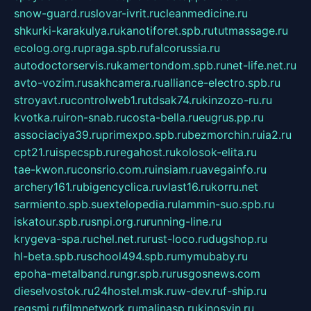
snow-guard.ru
slovar-ivrit.ru
cleanmedicine.ru
shkurki-karakulya.ru
kanotiforet.spb.ru
tutmassage.ru
ecolog.org.ru
praga.spb.ru
falcorussia.ru
autodoctorservis.ru
kamertondom.spb.ru
net-life.net.ru
avto-vozim.ru
sakhcamera.ru
alliance-electro.spb.ru
stroyavt.ru
controlweb1.ru
tdsak74.ru
kinzozo-ru.ru
kvotka.ru
iron-snab.ru
costa-bella.ru
eugrus.pp.ru
associaciya39.ru
primexpo.spb.ru
bezmorchin.ru
ia2.ru
cpt21.ru
ispecspb.ru
regahost.ru
kolosok-elita.ru
tae-kwon.ru
consrio.com.ru
insiam.ru
avegainfo.ru
archery161.ru
bigencyclica.ru
vlast16.ru
korru.net
sarmiento.spb.su
extelopedia.ru
lammin-suo.spb.ru
iskatour.spb.ru
snpi.org.ru
running-line.ru
krygeva-spa.ru
chel.net.ru
rust-loco.ru
dugshop.ru
hl-beta.spb.ru
school494.spb.ru
mymubaby.ru
epoha-metalband.ru
ngr.spb.ru
rusgosnews.com
dieselvostok.ru
24hostel.msk.ru
w-dev.ru
f-ship.ru
regsmi.ru
filmnetwork.ru
malinasp.ru
kinosvin.ru