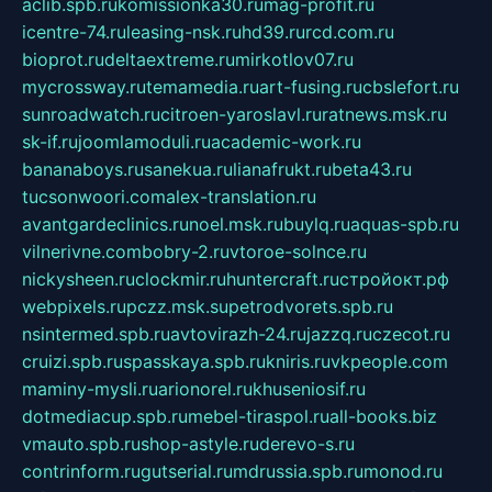
aclib.spb.ru
komissionka30.ru
mag-profit.ru
icentre-74.ru
leasing-nsk.ru
hd39.ru
rcd.com.ru
bioprot.ru
deltaextreme.ru
mirkotlov07.ru
mycrossway.ru
temamedia.ru
art-fusing.ru
cbslefort.ru
sunroadwatch.ru
citroen-yaroslavl.ru
ratnews.msk.ru
sk-if.ru
joomlamoduli.ru
academic-work.ru
bananaboys.ru
sanekua.ru
lianafrukt.ru
beta43.ru
tucsonwoori.com
alex-translation.ru
avantgardeclinics.ru
noel.msk.ru
buylq.ru
aquas-spb.ru
vilnerivne.com
bobry-2.ru
vtoroe-solnce.ru
nickysheen.ru
clockmir.ru
huntercraft.ru
стройокт.рф
webpixels.ru
pczz.msk.su
petrodvorets.spb.ru
nsintermed.spb.ru
avtovirazh-24.ru
jazzq.ru
czecot.ru
cruizi.spb.ru
spasskaya.spb.ru
kniris.ru
vkpeople.com
maminy-mysli.ru
arionorel.ru
khuseniosif.ru
dotmediacup.spb.ru
mebel-tiraspol.ru
all-books.biz
vmauto.spb.ru
shop-astyle.ru
derevo-s.ru
contrinform.ru
gutserial.ru
mdrussia.spb.ru
monod.ru