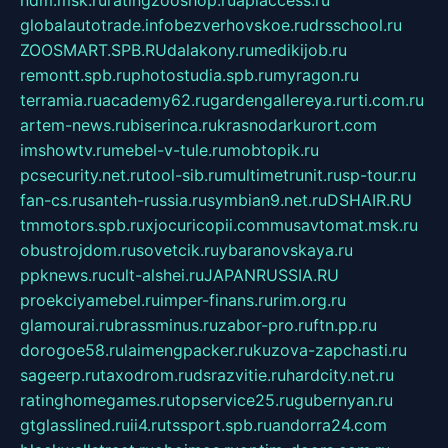
globalautotrade.info
bezverhovskoe.ru
drsschool.ru
ZOOSMART.SPB.RU
dalakony.ru
medikijob.ru
remontt.spb.ru
photostudia.spb.ru
myragon.ru
terramia.ru
academy62.ru
gardengallereya.ru
rti.com.ru
artem-news.ru
biserinca.ru
krasnodarkurort.com
imshowtv.ru
mebel-v-tule.ru
mobtopik.ru
pcsecurity.net.ru
tool-sib.ru
multimetrunit.ru
sp-tour.ru
fan-cs.ru
santeh-russia.ru
symbian9.net.ru
DSHAIR.RU
tmmotors.spb.ru
xjocuricopii.com
musavtomat.msk.ru
obustrojdom.ru
sovetcik.ru
ybaranovskaya.ru
ppknews.ru
cult-alshei.ru
JAPANRUSSIA.RU
proekciyamebel.ru
imper-finans.ru
rim.org.ru
glamourai.ru
brassminus.ru
zabor-pro.ru
ftn.pp.ru
dorogoe58.ru
laimengpacker.ru
kuzova-zapchasti.ru
sageerp.ru
taxodrom.ru
dsrazvitie.ru
hardcity.net.ru
ratinghomegames.ru
topservice25.ru
gubernyan.ru
gtglasslined.ru
ii4.ru
tssport.spb.ru
andorra24.com