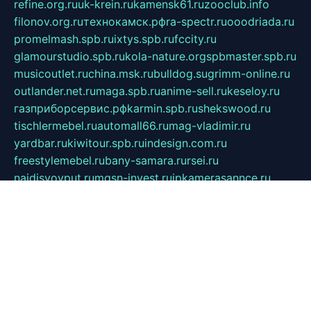
refine.org.ru
uk-krein.ru
kamensk61.ru
zooclub.info
filonov.org.ru
технокамск.рф
ra-spectr.ru
ooodriada.ru
promelmash.spb.ru
ixtys.spb.ru
fccity.ru
glamourstudio.spb.ru
kola-nature.org
spbmaster.spb.ru
musicoutlet.ru
china.msk.ru
bulldog.su
grimm-online.ru
outlander.net.ru
maga.spb.ru
anime-sell.ru
keseloy.ru
газприборсервис.рф
karmin.spb.ru
shekswood.ru
tischlermebel.ru
automall66.ru
mag-vladimir.ru
yardbar.ru
kiwitour.spb.ru
indesign.com.ru
freestylemebel.ru
bany-samara.ru
rsei.ru
naidisvoyput.ru
mgsn-invest.ru
ipkamerasannce.ru
alicante-house.ru
ibelka74.ru
cozyhouse.info
vlkargalev-studio.ru
700mb.ru
figura-ufa.ru
alina-live.ru
belarusiannews.ru
womenknow.ru
dos-vniimk.ru
sega.net.ru
dv.net.ru
phenomenonsofhistory.com
telesputnik.net.ru
wall.pp.ru
pylesosroidmi.ru
gtc-clan.ru
cligs.ru
bibikazap.ru
popova.org.ru
netwhistler.spb.ru
bellvil.ru
bonzon.ru
iss-vladik.ru