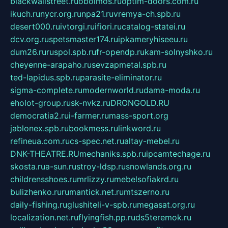
blackwallstreet.ru
oboimos.ru
optim-doors.com.ru
ikuch.ru
nycr.org.ru
npa21.ru
vremya-ch.spb.ru
desert000.ru
ivtorgi.ru
ifiori.ru
catalog-statei.ru
dcv.org.ru
spetsmaster174.ru
ipkameryhiseeu.ru
dum26.ru
ruspol.spb.ru
fr-opendp.ru
kam-solnyshko.ru
cheyenne-arapaho.ru
sevzapmetal.spb.ru
ted-lapidus.spb.ru
parasite-eliminator.ru
sigma-complete.ru
modernworld.ru
dama-moda.ru
eholot-group.ru
sk-nvkz.ru
DRONGOLD.RU
democratia2.ru
i-farmer.ru
mass-sport.org
jablonex.spb.ru
bookmess.ru
linkword.ru
refineua.com.ru
cs-spec.net.ru
altay-mebel.ru
DNK-THEATRE.RU
mechaniks.spb.ru
ipcamtechage.ru
skosta.ru
a-sun.ru
stroy-ldsp.ru
snowlands.org.ru
childrensshoes.ru
mrlizzy.ru
mebelsofiakrd.ru
bulizhenko.ru
rumantick.net.ru
mtszerno.ru
daily-fishing.ru
glushiteli-v-spb.ru
megasat.org.ru
localization.net.ru
flyingfish.pp.ru
ds5teremok.ru