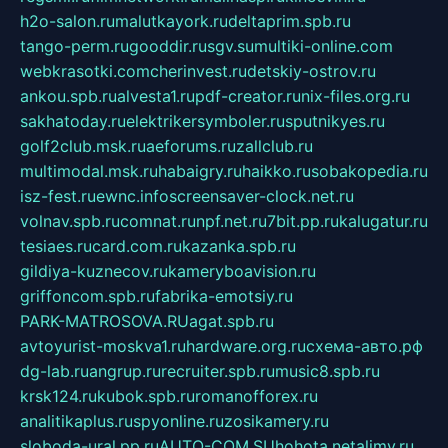
h2o-salon.ru
malutkayork.ru
deltaprim.spb.ru
tango-perm.ru
gooddir.ru
sgv.su
multiki-online.com
webkrasotki.com
cherinvest.ru
detskiy-ostrov.ru
ankou.spb.ru
alvesta1.ru
pdf-creator.ru
nix-files.org.ru
sakhatoday.ru
elektrikersymboler.ru
sputnikyes.ru
golf2club.msk.ru
aeforums.ru
zallclub.ru
multimodal.msk.ru
habaigry.ru
haikko.ru
sobakopedia.ru
isz-fest.ru
ewnc.info
screensaver-clock.net.ru
volnav.spb.ru
comnat.ru
npf.net.ru
7bit.pp.ru
kalugatur.ru
tesiaes.ru
card.com.ru
kazanka.spb.ru
gildiya-kuznecov.ru
kameryboavision.ru
griffoncom.spb.ru
fabrika-emotsiy.ru
PARK-MATROSOVA.RU
agat.spb.ru
avtoyurist-moskva1.ru
hardware.org.ru
схема-авто.рф
dg-lab.ru
angrup.ru
recruiter.spb.ru
music8.spb.ru
krsk124.ru
kubok.spb.ru
romanofforex.ru
analitikaplus.ru
spyonline.ru
zosikamery.ru
sloboda-ural.pp.ru
AUTO-COM.SU
hohota.net
alimy.ru