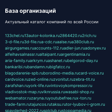
База организаций
Актуальный каталог компаний по всей России
133chel.ru
13autor-kolonka.ru
2864420.ru
2rich.ru
3-d-file.ru
3d-file.ru
a-cdc.ru
aalse.ru
a380club.ru
airgungames.ru
accounts-112.ru
adler-jun.ru
adonyev.ru
alfeihavsalnassr.ru
altaipant.ru
argentinamia.ru
aria-family.ru
arkrym.ru
ashanet.ru
belgorod-day.ru
bankaribi.ru
bandamn.ru
bigfatcc.ru
blagodarenie-spb.ru
borodino-media.ru
card-voice.ru
cardvoice.ru
zed-online.ru
zvonitut.ru
zebra-tlt.ru
zarafshan.ru
york-life.ru
vintovoykompressor.ru
vladivostok-map.ru
vlknrussia.ru
wasabi-shop.ru
webamator.ru
zaryna.ru
youtubefree.ru
x-ton.ru
trade-farm.ru
tajuncos.ru
taksu.ru
tor-lyubov-i-grom.ru
spayderhed-2022.ru
splclub.ru
stoppamedia.ru