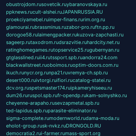
obustrojdom.ru
sovetcik.ru
ybaranovskaya.ru
ppknews.ru
cult-alshei.ru
JAPANRUSSIA.RU
proekciyamebel.ru
imper-finans.ru
rim.org.ru
glamourai.ru
brassminus.ru
zabor-pro.ru
ftn.pp.ru
dorogoe58.ru
laimengpacker.ru
kuzova-zapchasti.ru
sageerp.ru
taxodrom.ru
dsrazvitie.ru
hardcity.net.ru
ratinghomegames.ru
topservice25.ru
gubernyan.ru
gtglasslined.ru
ii4.ru
tssport.spb.ru
andorra24.com
blackwallstreet.ru
oboimos.ru
optim-doors.com.ru
ikuch.ru
nycr.org.ru
npa21.ru
vremya-ch.spb.ru
desert000.ru
ivtorgi.ru
ifiori.ru
catalog-statei.ru
dcv.org.ru
spetsmaster174.ru
ipkameryhiseeu.ru
dum26.ru
ruspol.spb.ru
fr-opendp.ru
kam-solnyshko.ru
cheyenne-arapaho.ru
sevzapmetal.spb.ru
ted-lapidus.spb.ru
parasite-eliminator.ru
sigma-complete.ru
modernworld.ru
dama-moda.ru
eholot-group.ru
sk-nvkz.ru
DRONGOLD.RU
democratia2.ru
i-farmer.ru
mass-sport.org