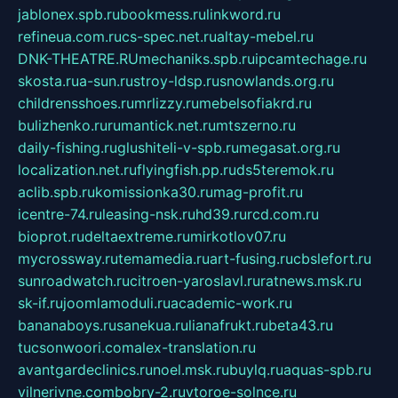
jablonex.spb.ru
bookmess.ru
linkword.ru
refineua.com.ru
cs-spec.net.ru
altay-mebel.ru
DNK-THEATRE.RU
mechaniks.spb.ru
ipcamtechage.ru
skosta.ru
a-sun.ru
stroy-ldsp.ru
snowlands.org.ru
childrensshoes.ru
mrlizzy.ru
mebelsofiakrd.ru
bulizhenko.ru
rumantick.net.ru
mtszerno.ru
daily-fishing.ru
glushiteli-v-spb.ru
megasat.org.ru
localization.net.ru
flyingfish.pp.ru
ds5teremok.ru
aclib.spb.ru
komissionka30.ru
mag-profit.ru
icentre-74.ru
leasing-nsk.ru
hd39.ru
rcd.com.ru
bioprot.ru
deltaextreme.ru
mirkotlov07.ru
mycrossway.ru
temamedia.ru
art-fusing.ru
cbslefort.ru
sunroadwatch.ru
citroen-yaroslavl.ru
ratnews.msk.ru
sk-if.ru
joomlamoduli.ru
academic-work.ru
bananaboys.ru
sanekua.ru
lianafrukt.ru
beta43.ru
tucsonwoori.com
alex-translation.ru
avantgardeclinics.ru
noel.msk.ru
buylq.ru
aquas-spb.ru
vilnerivne.com
bobry-2.ru
vtoroe-solnce.ru