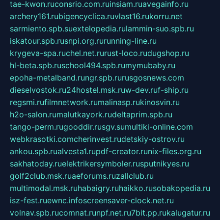
tae-kwon.ru
consrio.com.ru
insiam.ru
avegainfo.ru
archery161.ru
bigencyclica.ru
vlast16.ru
korru.net
sarmiento.spb.su
extelopedia.ru
lammin-suo.spb.ru
iskatour.spb.ru
snpi.org.ru
running-line.ru
krygeva-spa.ru
chel.net.ru
rust-loco.ru
dugshop.ru
hl-beta.spb.ru
school494.spb.ru
mymubaby.ru
epoha-metalband.ru
ngr.spb.ru
rusgosnews.com
dieselvostok.ru
24hostel.msk.ru
w-dev.ru
f-ship.ru
regsmi.ru
filmnetwork.ru
malinasp.ru
kinosvin.ru
h2o-salon.ru
malutkayork.ru
deltaprim.spb.ru
tango-perm.ru
gooddir.ru
sgv.su
multiki-online.com
webkrasotki.com
cherinvest.ru
detskiy-ostrov.ru
ankou.spb.ru
alvesta1.ru
pdf-creator.ru
nix-files.org.ru
sakhatoday.ru
elektrikersymboler.ru
sputnikyes.ru
golf2club.msk.ru
aeforums.ru
zallclub.ru
multimodal.msk.ru
habaigry.ru
haikko.ru
sobakopedia.ru
isz-fest.ru
ewnc.info
screensaver-clock.net.ru
volnav.spb.ru
comnat.ru
npf.net.ru
7bit.pp.ru
kalugatur.ru