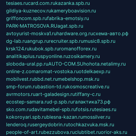
tesiaes.ru
card.com.ru
kazanka.spb.ru
gildiya-kuznecov.ru
kameryboavision.ru
griffoncom.spb.ru
fabrika-emotsiy.ru
PARK-MATROSOVA.RU
agat.spb.ru
avtoyurist-moskva1.ru
hardware.org.ru
схема-авто.рф
dg-lab.ru
angrup.ru
recruiter.spb.ru
music8.spb.ru
krsk124.ru
kubok.spb.ru
romanofforex.ru
analitikaplus.ru
spyonline.ru
zosikamery.ru
sloboda-ural.pp.ru
AUTO-COM.SU
hohota.net
alimy.ru
online-z.com
aromat-vostoka.ru
otdelkaexp.ru
mobilvest.ru
bbd.net.ru
mebelshop.msk.ru
smp-forum.ru
bastion-td.ru
kosmoscreative.ru
avrmotors.ru
art-galadesign.ru
tiffany-c.ru
ecostep-samara.ru
d-p.spb.ru
галактика73.рф
sko.com.ru
davitamebel-spb.ru
fotsis.ru
tesiaes.ru
kokoroyari.spb.ru
blesna-kazan.ru
mossilver.ru
lenderoq.ru
sergeydobrin.ru
tochkazvuka.msk.ru
people-of-art.ru
bezzubova.ru
clubtibet.ru
orior-aks.ru