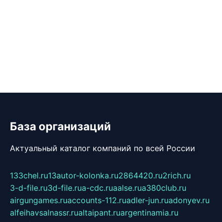
База организаций
Актуальный каталог компаний по всей России
133chel.ru
13autor-kolonka.ru
2864420.ru
2rich.ru
3-d-file.ru
3d-file.ru
a-cdc.ru
aalse.ru
a380club.ru
airgungames.ru
accounts-112.ru
adler-jun.ru
adonyev.ru
alfeihavsalnassr.ru
altaipant.ru
argentinamia.ru