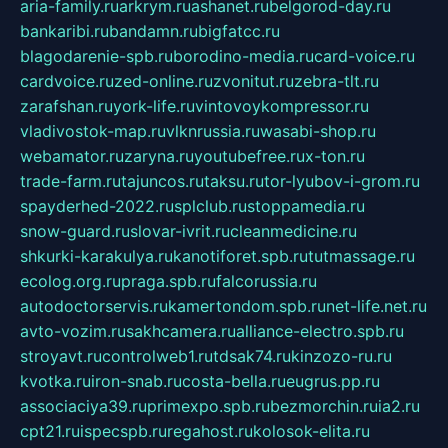
aria-family.ru
arkrym.ru
ashanet.ru
belgorod-day.ru
bankaribi.ru
bandamn.ru
bigfatcc.ru
blagodarenie-spb.ru
borodino-media.ru
card-voice.ru
cardvoice.ru
zed-online.ru
zvonitut.ru
zebra-tlt.ru
zarafshan.ru
york-life.ru
vintovoykompressor.ru
vladivostok-map.ru
vlknrussia.ru
wasabi-shop.ru
webamator.ru
zaryna.ru
youtubefree.ru
x-ton.ru
trade-farm.ru
tajuncos.ru
taksu.ru
tor-lyubov-i-grom.ru
spayderhed-2022.ru
splclub.ru
stoppamedia.ru
snow-guard.ru
slovar-ivrit.ru
cleanmedicine.ru
shkurki-karakulya.ru
kanotiforet.spb.ru
tutmassage.ru
ecolog.org.ru
praga.spb.ru
falcorussia.ru
autodoctorservis.ru
kamertondom.spb.ru
net-life.net.ru
avto-vozim.ru
sakhcamera.ru
alliance-electro.spb.ru
stroyavt.ru
controlweb1.ru
tdsak74.ru
kinzozo-ru.ru
kvotka.ru
iron-snab.ru
costa-bella.ru
eugrus.pp.ru
associaciya39.ru
primexpo.spb.ru
bezmorchin.ru
ia2.ru
cpt21.ru
ispecspb.ru
regahost.ru
kolosok-elita.ru