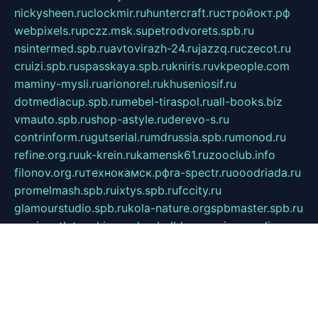
nickysheen.ru
clockmir.ru
huntercraft.ru
стройокт.рф
webpixels.ru
pczz.msk.su
petrodvorets.spb.ru
nsintermed.spb.ru
avtovirazh-24.ru
jazzq.ru
czecot.ru
cruizi.spb.ru
spasskaya.spb.ru
kniris.ru
vkpeople.com
maminy-mysli.ru
arionorel.ru
khuseniosif.ru
dotmediacup.spb.ru
mebel-tiraspol.ru
all-books.biz
vmauto.spb.ru
shop-astyle.ru
derevo-s.ru
contrinform.ru
gutserial.ru
mdrussia.spb.ru
monod.ru
refine.org.ru
uk-krein.ru
kamensk61.ru
zooclub.info
filonov.org.ru
технокамск.рф
ra-spectr.ru
ooodriada.ru
promelmash.spb.ru
ixtys.spb.ru
fccity.ru
glamourstudio.spb.ru
kola-nature.org
spbmaster.spb.ru
musicoutlet.ru
china.msk.ru
bulldog.su
grimm-online.ru
outlander.net.ru
maga.spb.ru
anime-sell.ru
keseloy.ru
газприборсервис.рф
karmin.spb.ru
shekswood.ru
tischlermebel.ru
automall66.ru
mag-vladimir.ru
yardbar.ru
kiwitour.spb.ru
indesign.com.ru
freestylemebel.ru
bany-samara.ru
rsei.ru