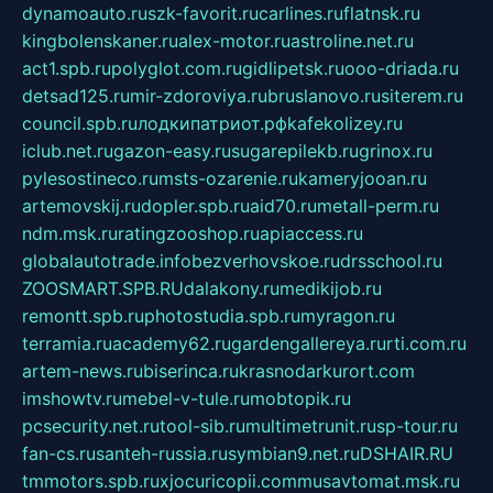
dynamoauto.ru
szk-favorit.ru
carlines.ru
flatnsk.ru
kingbolenskaner.ru
alex-motor.ru
astroline.net.ru
act1.spb.ru
polyglot.com.ru
gidlipetsk.ru
ooo-driada.ru
detsad125.ru
mir-zdoroviya.ru
bruslanovo.ru
siterem.ru
council.spb.ru
лодкипатриот.рф
kafekolizey.ru
iclub.net.ru
gazon-easy.ru
sugarepilekb.ru
grinox.ru
pylesostineco.ru
msts-ozarenie.ru
kameryjooan.ru
artemovskij.ru
dopler.spb.ru
aid70.ru
metall-perm.ru
ndm.msk.ru
ratingzooshop.ru
apiaccess.ru
globalautotrade.info
bezverhovskoe.ru
drsschool.ru
ZOOSMART.SPB.RU
dalakony.ru
medikijob.ru
remontt.spb.ru
photostudia.spb.ru
myragon.ru
terramia.ru
academy62.ru
gardengallereya.ru
rti.com.ru
artem-news.ru
biserinca.ru
krasnodarkurort.com
imshowtv.ru
mebel-v-tule.ru
mobtopik.ru
pcsecurity.net.ru
tool-sib.ru
multimetrunit.ru
sp-tour.ru
fan-cs.ru
santeh-russia.ru
symbian9.net.ru
DSHAIR.RU
tmmotors.spb.ru
xjocuricopii.com
musavtomat.msk.ru