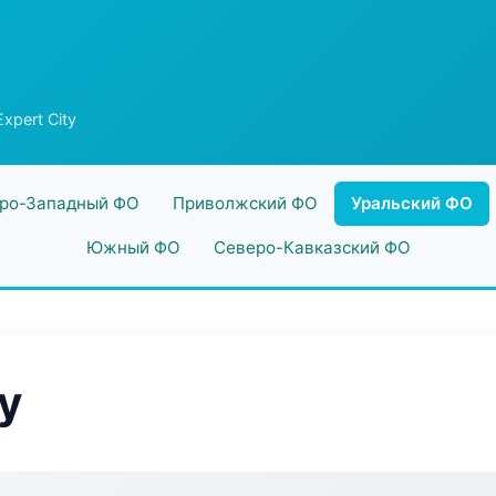
Expert City
ро-Западный ФО
Приволжский ФО
Уральский ФО
Южный ФО
Северо-Кавказский ФО
ty