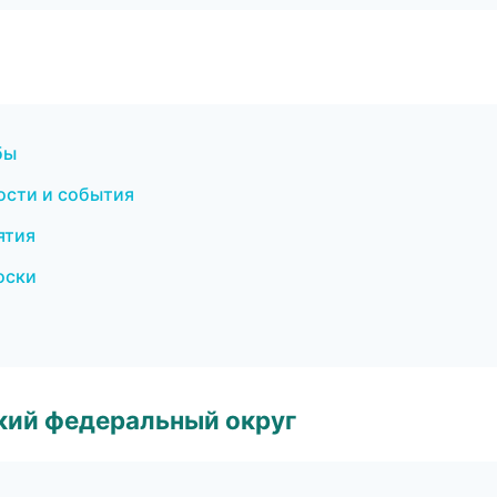
бы
ости и события
ятия
оски
ский федеральный округ