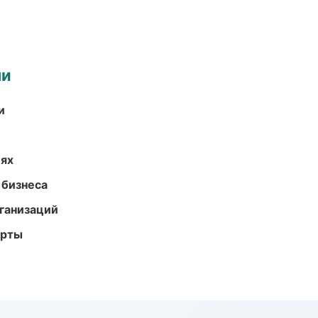
ми
и
иях
 бизнеса
ганизаций
арты