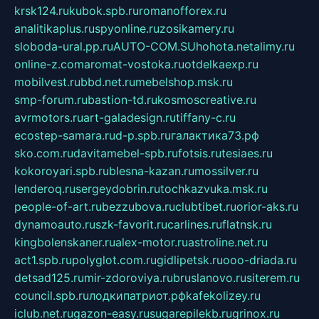
krsk124.ru
kubok.spb.ru
romanofforex.ru
analitikaplus.ru
spyonline.ru
zosikamery.ru
sloboda-ural.pp.ru
AUTO-COM.SU
hohota.net
alimy.ru
online-z.com
aromat-vostoka.ru
otdelkaexp.ru
mobilvest.ru
bbd.net.ru
mebelshop.msk.ru
smp-forum.ru
bastion-td.ru
kosmoscreative.ru
avrmotors.ru
art-galadesign.ru
tiffany-c.ru
ecostep-samara.ru
d-p.spb.ru
галактика73.рф
sko.com.ru
davitamebel-spb.ru
fotsis.ru
tesiaes.ru
kokoroyari.spb.ru
blesna-kazan.ru
mossilver.ru
lenderoq.ru
sergeydobrin.ru
tochkazvuka.msk.ru
people-of-art.ru
bezzubova.ru
clubtibet.ru
orior-aks.ru
dynamoauto.ru
szk-favorit.ru
carlines.ru
flatnsk.ru
kingbolenskaner.ru
alex-motor.ru
astroline.net.ru
act1.spb.ru
polyglot.com.ru
gidlipetsk.ru
ooo-driada.ru
detsad125.ru
mir-zdoroviya.ru
bruslanovo.ru
siterem.ru
council.spb.ru
лодкипатриот.рф
kafekolizey.ru
iclub.net.ru
gazon-easy.ru
sugarepilekb.ru
grinox.ru