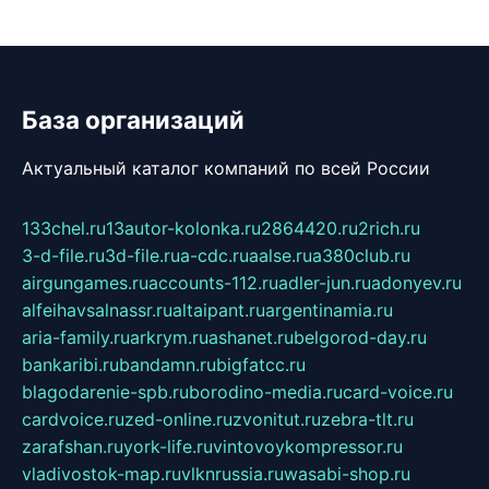
База организаций
Актуальный каталог компаний по всей России
133chel.ru
13autor-kolonka.ru
2864420.ru
2rich.ru
3-d-file.ru
3d-file.ru
a-cdc.ru
aalse.ru
a380club.ru
airgungames.ru
accounts-112.ru
adler-jun.ru
adonyev.ru
alfeihavsalnassr.ru
altaipant.ru
argentinamia.ru
aria-family.ru
arkrym.ru
ashanet.ru
belgorod-day.ru
bankaribi.ru
bandamn.ru
bigfatcc.ru
blagodarenie-spb.ru
borodino-media.ru
card-voice.ru
cardvoice.ru
zed-online.ru
zvonitut.ru
zebra-tlt.ru
zarafshan.ru
york-life.ru
vintovoykompressor.ru
vladivostok-map.ru
vlknrussia.ru
wasabi-shop.ru