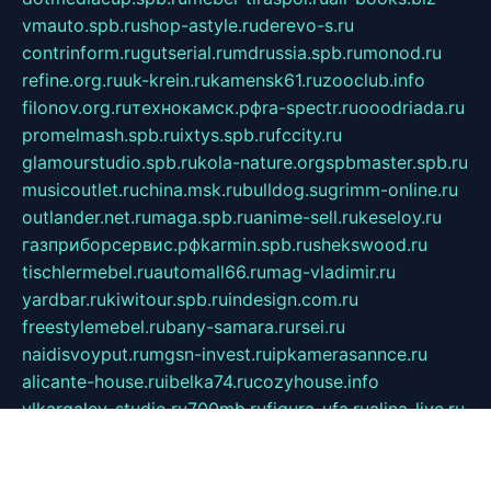
vmauto.spb.ru
shop-astyle.ru
derevo-s.ru
contrinform.ru
gutserial.ru
mdrussia.spb.ru
monod.ru
refine.org.ru
uk-krein.ru
kamensk61.ru
zooclub.info
filonov.org.ru
технокамск.рф
ra-spectr.ru
ooodriada.ru
promelmash.spb.ru
ixtys.spb.ru
fccity.ru
glamourstudio.spb.ru
kola-nature.org
spbmaster.spb.ru
musicoutlet.ru
china.msk.ru
bulldog.su
grimm-online.ru
outlander.net.ru
maga.spb.ru
anime-sell.ru
keseloy.ru
газприборсервис.рф
karmin.spb.ru
shekswood.ru
tischlermebel.ru
automall66.ru
mag-vladimir.ru
yardbar.ru
kiwitour.spb.ru
indesign.com.ru
freestylemebel.ru
bany-samara.ru
rsei.ru
naidisvoyput.ru
mgsn-invest.ru
ipkamerasannce.ru
alicante-house.ru
ibelka74.ru
cozyhouse.info
vlkargalev-studio.ru
700mb.ru
figura-ufa.ru
alina-live.ru
belarusiannews.ru
womenknow.ru
dos-vniimk.ru
sega.net.ru
dv.net.ru
phenomenonsofhistory.com