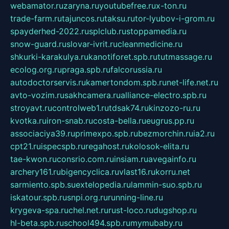
webamator.ru
zaryna.ru
youtubefree.ru
x-ton.ru
trade-farm.ru
tajuncos.ru
taksu.ru
tor-lyubov-i-grom.ru
spayderhed-2022.ru
splclub.ru
stoppamedia.ru
snow-guard.ru
slovar-ivrit.ru
cleanmedicine.ru
shkurki-karakulya.ru
kanotiforet.spb.ru
tutmassage.ru
ecolog.org.ru
praga.spb.ru
falcorussia.ru
autodoctorservis.ru
kamertondom.spb.ru
net-life.net.ru
avto-vozim.ru
sakhcamera.ru
alliance-electro.spb.ru
stroyavt.ru
controlweb1.ru
tdsak74.ru
kinzozo-ru.ru
kvotka.ru
iron-snab.ru
costa-bella.ru
eugrus.pp.ru
associaciya39.ru
primexpo.spb.ru
bezmorchin.ru
ia2.ru
cpt21.ru
ispecspb.ru
regahost.ru
kolosok-elita.ru
tae-kwon.ru
consrio.com.ru
insiam.ru
avegainfo.ru
archery161.ru
bigencyclica.ru
vlast16.ru
korru.net
sarmiento.spb.su
extelopedia.ru
lammin-suo.spb.ru
iskatour.spb.ru
snpi.org.ru
running-line.ru
krygeva-spa.ru
chel.net.ru
rust-loco.ru
dugshop.ru
hl-beta.spb.ru
school494.spb.ru
mymubaby.ru