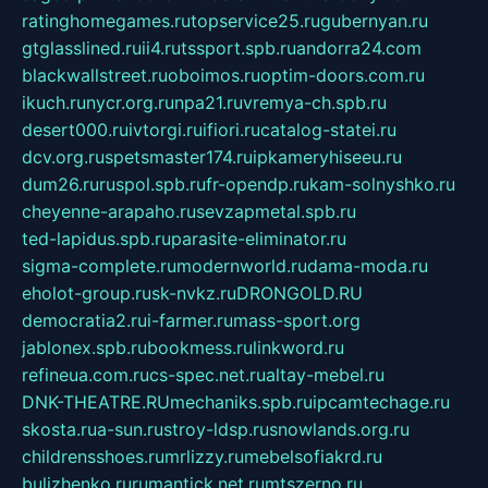
ratinghomegames.ru
topservice25.ru
gubernyan.ru
gtglasslined.ru
ii4.ru
tssport.spb.ru
andorra24.com
blackwallstreet.ru
oboimos.ru
optim-doors.com.ru
ikuch.ru
nycr.org.ru
npa21.ru
vremya-ch.spb.ru
desert000.ru
ivtorgi.ru
ifiori.ru
catalog-statei.ru
dcv.org.ru
spetsmaster174.ru
ipkameryhiseeu.ru
dum26.ru
ruspol.spb.ru
fr-opendp.ru
kam-solnyshko.ru
cheyenne-arapaho.ru
sevzapmetal.spb.ru
ted-lapidus.spb.ru
parasite-eliminator.ru
sigma-complete.ru
modernworld.ru
dama-moda.ru
eholot-group.ru
sk-nvkz.ru
DRONGOLD.RU
democratia2.ru
i-farmer.ru
mass-sport.org
jablonex.spb.ru
bookmess.ru
linkword.ru
refineua.com.ru
cs-spec.net.ru
altay-mebel.ru
DNK-THEATRE.RU
mechaniks.spb.ru
ipcamtechage.ru
skosta.ru
a-sun.ru
stroy-ldsp.ru
snowlands.org.ru
childrensshoes.ru
mrlizzy.ru
mebelsofiakrd.ru
bulizhenko.ru
rumantick.net.ru
mtszerno.ru