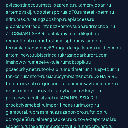
pylesostineco.ru
msts-ozarenie.ru
kameryjooan.ru
artemovskij.ru
dopler.spb.ru
aid70.ru
metall-perm.ru
ndm.msk.ru
ratingzooshop.ru
apiaccess.ru
globalautotrade.info
bezverhovskoe.ru
drsschool.ru
ZOOSMART.SPB.RU
dalakony.ru
medikijob.ru
remontt.spb.ru
photostudia.spb.ru
myragon.ru
terramia.ru
academy62.ru
gardengallereya.ru
rti.com.ru
artem-news.ru
biserinca.ru
krasnodarkurort.com
imshowtv.ru
mebel-v-tule.ru
mobtopik.ru
pcsecurity.net.ru
tool-sib.ru
multimetrunit.ru
sp-tour.ru
fan-cs.ru
santeh-russia.ru
symbian9.net.ru
DSHAIR.RU
tmmotors.spb.ru
xjocuricopii.com
musavtomat.msk.ru
obustrojdom.ru
sovetcik.ru
ybaranovskaya.ru
ppknews.ru
cult-alshei.ru
JAPANRUSSIA.RU
proekciyamebel.ru
imper-finans.ru
rim.org.ru
glamourai.ru
brassminus.ru
zabor-pro.ru
ftn.pp.ru
dorogoe58.ru
laimengpacker.ru
kuzova-zapchasti.ru
sageerp.ru
taxodrom.ru
dsrazvitie.ru
hardcity.net.ru