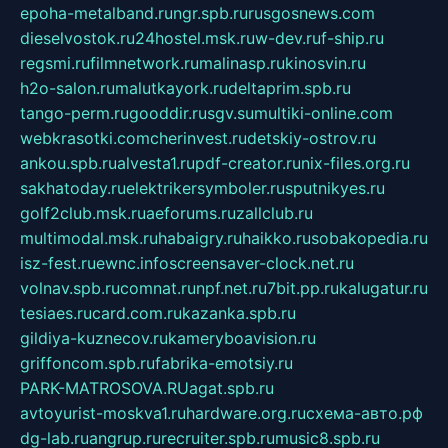
epoha-metalband.ru
ngr.spb.ru
rusgosnews.com
dieselvostok.ru
24hostel.msk.ru
w-dev.ru
f-ship.ru
regsmi.ru
filmnetwork.ru
malinasp.ru
kinosvin.ru
h2o-salon.ru
malutkayork.ru
deltaprim.spb.ru
tango-perm.ru
gooddir.ru
sgv.su
multiki-online.com
webkrasotki.com
cherinvest.ru
detskiy-ostrov.ru
ankou.spb.ru
alvesta1.ru
pdf-creator.ru
nix-files.org.ru
sakhatoday.ru
elektrikersymboler.ru
sputnikyes.ru
golf2club.msk.ru
aeforums.ru
zallclub.ru
multimodal.msk.ru
habaigry.ru
haikko.ru
sobakopedia.ru
isz-fest.ru
ewnc.info
screensaver-clock.net.ru
volnav.spb.ru
comnat.ru
npf.net.ru
7bit.pp.ru
kalugatur.ru
tesiaes.ru
card.com.ru
kazanka.spb.ru
gildiya-kuznecov.ru
kameryboavision.ru
griffoncom.spb.ru
fabrika-emotsiy.ru
PARK-MATROSOVA.RU
agat.spb.ru
avtoyurist-moskva1.ru
hardware.org.ru
схема-авто.рф
dg-lab.ru
angrup.ru
recruiter.spb.ru
music8.spb.ru