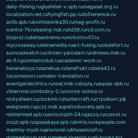
daily-fishing.ru
glushiteli-v-spb.ru
megasat.org.ru
localization.net.ru
flyingfish.pp.ru
ds5teremok.ru
aclib.spb.ru
komissionka30.ru
mag-profit.ru
icentre-74.ru
leasing-nsk.ru
hd39.ru
rcd.com.ru
bioprot.ru
deltaextreme.ru
mirkotlov07.ru
mycrossway.ru
temamedia.ru
art-fusing.ru
cbslefort.ru
sunroadwatch.ru
citroen-yaroslavl.ru
ratnews.msk.ru
sk-if.ru
joomlamoduli.ru
academic-work.ru
bananaboys.ru
sanekua.ru
lianafrukt.ru
beta43.ru
tucsonwoori.com
alex-translation.ru
avantgardeclinics.ru
noel.msk.ru
buylq.ru
aquas-spb.ru
vilnerivne.com
bobry-2.ru
vtoroe-solnce.ru
nickysheen.ru
clockmir.ru
huntercraft.ru
стройокт.рф
webpixels.ru
pczz.msk.su
petrodvorets.spb.ru
nsintermed.spb.ru
avtovirazh-24.ru
jazzq.ru
czecot.ru
cruizi.spb.ru
spasskaya.spb.ru
kniris.ru
vkpeople.com
maminy-mysli.ru
arionorel.ru
khuseniosif.ru
dotmediacup.spb.ru
mebel-tiraspol.ru
all-books.biz