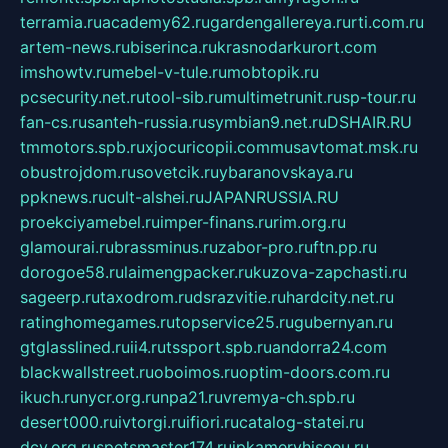
terramia.ru
academy62.ru
gardengallereya.ru
rti.com.ru
artem-news.ru
biserinca.ru
krasnodarkurort.com
imshowtv.ru
mebel-v-tule.ru
mobtopik.ru
pcsecurity.net.ru
tool-sib.ru
multimetrunit.ru
sp-tour.ru
fan-cs.ru
santeh-russia.ru
symbian9.net.ru
DSHAIR.RU
tmmotors.spb.ru
xjocuricopii.com
musavtomat.msk.ru
obustrojdom.ru
sovetcik.ru
ybaranovskaya.ru
ppknews.ru
cult-alshei.ru
JAPANRUSSIA.RU
proekciyamebel.ru
imper-finans.ru
rim.org.ru
glamourai.ru
brassminus.ru
zabor-pro.ru
ftn.pp.ru
dorogoe58.ru
laimengpacker.ru
kuzova-zapchasti.ru
sageerp.ru
taxodrom.ru
dsrazvitie.ru
hardcity.net.ru
ratinghomegames.ru
topservice25.ru
gubernyan.ru
gtglasslined.ru
ii4.ru
tssport.spb.ru
andorra24.com
blackwallstreet.ru
oboimos.ru
optim-doors.com.ru
ikuch.ru
nycr.org.ru
npa21.ru
vremya-ch.spb.ru
desert000.ru
ivtorgi.ru
ifiori.ru
catalog-statei.ru
dcv.org.ru
spetsmaster174.ru
ipkameryhiseeu.ru