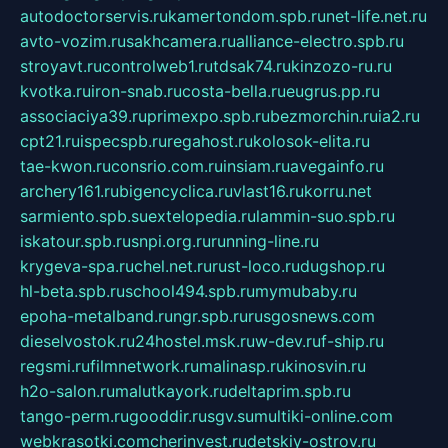
autodoctorservis.ru
kamertondom.spb.ru
net-life.net.ru
avto-vozim.ru
sakhcamera.ru
alliance-electro.spb.ru
stroyavt.ru
controlweb1.ru
tdsak74.ru
kinzozo-ru.ru
kvotka.ru
iron-snab.ru
costa-bella.ru
eugrus.pp.ru
associaciya39.ru
primexpo.spb.ru
bezmorchin.ru
ia2.ru
cpt21.ru
ispecspb.ru
regahost.ru
kolosok-elita.ru
tae-kwon.ru
consrio.com.ru
insiam.ru
avegainfo.ru
archery161.ru
bigencyclica.ru
vlast16.ru
korru.net
sarmiento.spb.su
extelopedia.ru
lammin-suo.spb.ru
iskatour.spb.ru
snpi.org.ru
running-line.ru
krygeva-spa.ru
chel.net.ru
rust-loco.ru
dugshop.ru
hl-beta.spb.ru
school494.spb.ru
mymubaby.ru
epoha-metalband.ru
ngr.spb.ru
rusgosnews.com
dieselvostok.ru
24hostel.msk.ru
w-dev.ru
f-ship.ru
regsmi.ru
filmnetwork.ru
malinasp.ru
kinosvin.ru
h2o-salon.ru
malutkayork.ru
deltaprim.spb.ru
tango-perm.ru
gooddir.ru
sgv.su
multiki-online.com
webkrasotki.com
cherinvest.ru
detskiy-ostrov.ru