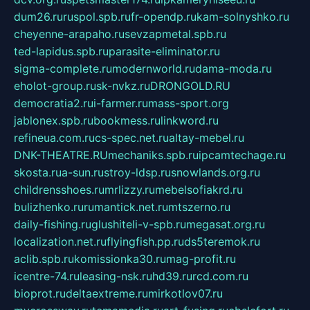
dum26.ru
ruspol.spb.ru
fr-opendp.ru
kam-solnyshko.ru
cheyenne-arapaho.ru
sevzapmetal.spb.ru
ted-lapidus.spb.ru
parasite-eliminator.ru
sigma-complete.ru
modernworld.ru
dama-moda.ru
eholot-group.ru
sk-nvkz.ru
DRONGOLD.RU
democratia2.ru
i-farmer.ru
mass-sport.org
jablonex.spb.ru
bookmess.ru
linkword.ru
refineua.com.ru
cs-spec.net.ru
altay-mebel.ru
DNK-THEATRE.RU
mechaniks.spb.ru
ipcamtechage.ru
skosta.ru
a-sun.ru
stroy-ldsp.ru
snowlands.org.ru
childrensshoes.ru
mrlizzy.ru
mebelsofiakrd.ru
bulizhenko.ru
rumantick.net.ru
mtszerno.ru
daily-fishing.ru
glushiteli-v-spb.ru
megasat.org.ru
localization.net.ru
flyingfish.pp.ru
ds5teremok.ru
aclib.spb.ru
komissionka30.ru
mag-profit.ru
icentre-74.ru
leasing-nsk.ru
hd39.ru
rcd.com.ru
bioprot.ru
deltaextreme.ru
mirkotlov07.ru