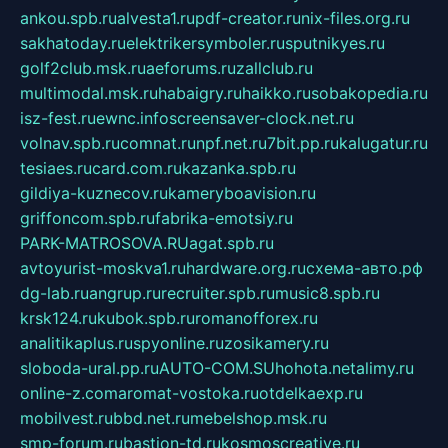
ankou.spb.ru
alvesta1.ru
pdf-creator.ru
nix-files.org.ru
sakhatoday.ru
elektrikersymboler.ru
sputnikyes.ru
golf2club.msk.ru
aeforums.ru
zallclub.ru
multimodal.msk.ru
habaigry.ru
haikko.ru
sobakopedia.ru
isz-fest.ru
ewnc.info
screensaver-clock.net.ru
volnav.spb.ru
comnat.ru
npf.net.ru
7bit.pp.ru
kalugatur.ru
tesiaes.ru
card.com.ru
kazanka.spb.ru
gildiya-kuznecov.ru
kameryboavision.ru
griffoncom.spb.ru
fabrika-emotsiy.ru
PARK-MATROSOVA.RU
agat.spb.ru
avtoyurist-moskva1.ru
hardware.org.ru
схема-авто.рф
dg-lab.ru
angrup.ru
recruiter.spb.ru
music8.spb.ru
krsk124.ru
kubok.spb.ru
romanofforex.ru
analitikaplus.ru
spyonline.ru
zosikamery.ru
sloboda-ural.pp.ru
AUTO-COM.SU
hohota.net
alimy.ru
online-z.com
aromat-vostoka.ru
otdelkaexp.ru
mobilvest.ru
bbd.net.ru
mebelshop.msk.ru
smp-forum.ru
bastion-td.ru
kosmoscreative.ru