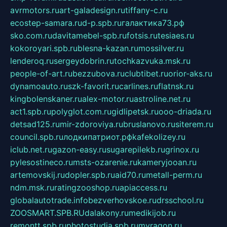
avrmotors.ru
art-galadesign.ru
tiffany-c.ru
ecostep-samara.ru
d-p.spb.ru
галактика73.рф
sko.com.ru
davitamebel-spb.ru
fotsis.ru
tesiaes.ru
kokoroyari.spb.ru
blesna-kazan.ru
mossilver.ru
lenderoq.ru
sergeydobrin.ru
tochkazvuka.msk.ru
people-of-art.ru
bezzubova.ru
clubtibet.ru
orior-aks.ru
dynamoauto.ru
szk-favorit.ru
carlines.ru
flatnsk.ru
kingbolenskaner.ru
alex-motor.ru
astroline.net.ru
act1.spb.ru
polyglot.com.ru
gidlipetsk.ru
ooo-driada.ru
detsad125.ru
mir-zdoroviya.ru
bruslanovo.ru
siterem.ru
council.spb.ru
лодкипатриот.рф
kafekolizey.ru
iclub.net.ru
gazon-easy.ru
sugarepilekb.ru
grinox.ru
pylesostineco.ru
msts-ozarenie.ru
kameryjooan.ru
artemovskij.ru
dopler.spb.ru
aid70.ru
metall-perm.ru
ndm.msk.ru
ratingzooshop.ru
apiaccess.ru
globalautotrade.info
bezverhovskoe.ru
drsschool.ru
ZOOSMART.SPB.RU
dalakony.ru
medikijob.ru
remontt.spb.ru
photostudia.spb.ru
myragon.ru