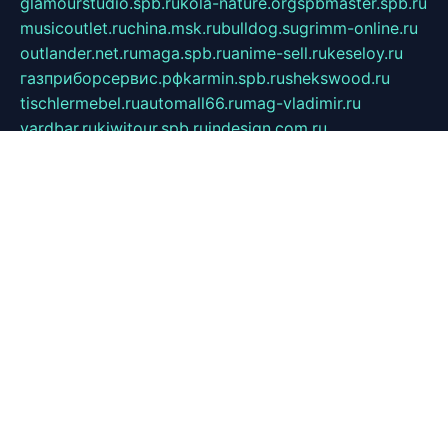
glamourstudio.spb.ru
kola-nature.org
spbmaster.spb.ru
musicoutlet.ru
china.msk.ru
bulldog.su
grimm-online.ru
outlander.net.ru
maga.spb.ru
anime-sell.ru
keseloy.ru
газприборсервис.рф
karmin.spb.ru
shekswood.ru
tischlermebel.ru
automall66.ru
mag-vladimir.ru
yardbar.ru
kiwitour.spb.ru
indesign.com.ru
freestylemebel.ru
bany-samara.ru
rsei.ru
naidisvoyput.ru
mgsn-invest.ru
ipkamerasannce.ru
alicante-house.ru
ibelka74.ru
cozyhouse.info
vlkargalev-studio.ru
700mb.ru
figura-ufa.ru
alina-live.ru
belarusiannews.ru
womenknow.ru
dos-vniimk.ru
sega.net.ru
dv.net.ru
phenomenonsofhistory.com
telesputnik.net.ru
wall.pp.ru
pylesosroidmi.ru
gtc-clan.ru
cligs.ru
bibikazap.ru
popova.org.ru
netwhistler.spb.ru
bellvil.ru
bonzon.ru
iss-vladik.ru
defiparis.net.ru
las-gryzas.ru
amku.ru
electednews.spb.ru
feather.org.ru
spar72.ru
tankiigri.ru
dominus.com.ru
ibtree.ru
sanykool.pp.ru
unixlib.org.ru