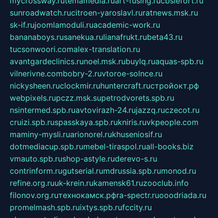
mycrossway.ru
temamedia.ru
art-fusing.ru
cbslefort.ru
sunroadwatch.ru
citroen-yaroslavl.ru
ratnews.msk.ru
sk-if.ru
joomlamoduli.ru
academic-work.ru
bananaboys.ru
sanekua.ru
lianafrukt.ru
beta43.ru
tucsonwoori.com
alex-translation.ru
avantgardeclinics.ru
noel.msk.ru
buylq.ru
aquas-spb.ru
vilnerivne.com
bobry-2.ru
vtoroe-solnce.ru
nickysheen.ru
clockmir.ru
huntercraft.ru
стройокт.рф
webpixels.ru
pczz.msk.su
petrodvorets.spb.ru
nsintermed.spb.ru
avtovirazh-24.ru
jazzq.ru
czecot.ru
cruizi.spb.ru
spasskaya.spb.ru
kniris.ru
vkpeople.com
maminy-mysli.ru
arionorel.ru
khuseniosif.ru
dotmediacup.spb.ru
mebel-tiraspol.ru
all-books.biz
vmauto.spb.ru
shop-astyle.ru
derevo-s.ru
contrinform.ru
gutserial.ru
mdrussia.spb.ru
monod.ru
refine.org.ru
uk-krein.ru
kamensk61.ru
zooclub.info
filonov.org.ru
технокамск.рф
ra-spectr.ru
ooodriada.ru
promelmash.spb.ru
ixtys.spb.ru
fccity.ru