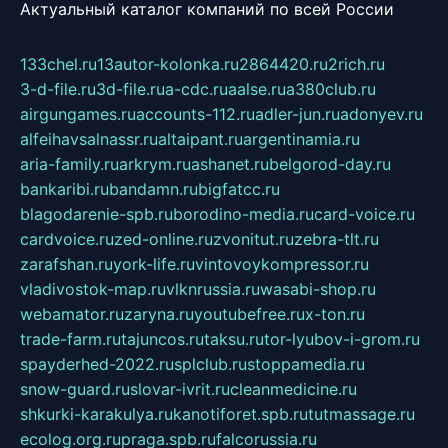
Актуальный каталог компаний по всей России
133chel.ru
13autor-kolonka.ru
2864420.ru
2rich.ru
3-d-file.ru
3d-file.ru
a-cdc.ru
aalse.ru
a380club.ru
airgungames.ru
accounts-112.ru
adler-jun.ru
adonyev.ru
alfeihavsalnassr.ru
altaipant.ru
argentinamia.ru
aria-family.ru
arkrym.ru
ashanet.ru
belgorod-day.ru
bankaribi.ru
bandamn.ru
bigfatcc.ru
blagodarenie-spb.ru
borodino-media.ru
card-voice.ru
cardvoice.ru
zed-online.ru
zvonitut.ru
zebra-tlt.ru
zarafshan.ru
york-life.ru
vintovoykompressor.ru
vladivostok-map.ru
vlknrussia.ru
wasabi-shop.ru
webamator.ru
zaryna.ru
youtubefree.ru
x-ton.ru
trade-farm.ru
tajuncos.ru
taksu.ru
tor-lyubov-i-grom.ru
spayderhed-2022.ru
splclub.ru
stoppamedia.ru
snow-guard.ru
slovar-ivrit.ru
cleanmedicine.ru
shkurki-karakulya.ru
kanotiforet.spb.ru
tutmassage.ru
ecolog.org.ru
praga.spb.ru
falcorussia.ru