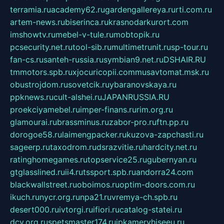
terramia.ru
academy62.ru
gardengallereya.ru
rti.com.ru
artem-news.ru
biserinca.ru
krasnodarkurort.com
imshowtv.ru
mebel-v-tule.ru
mobtopik.ru
pcsecurity.net.ru
tool-sib.ru
multimetrunit.ru
sp-tour.ru
fan-cs.ru
santeh-russia.ru
symbian9.net.ru
DSHAIR.RU
tmmotors.spb.ru
xjocuricopii.com
musavtomat.msk.ru
obustrojdom.ru
sovetcik.ru
ybaranovskaya.ru
ppknews.ru
cult-alshei.ru
JAPANRUSSIA.RU
proekciyamebel.ru
imper-finans.ru
rim.org.ru
glamourai.ru
brassminus.ru
zabor-pro.ru
ftn.pp.ru
dorogoe58.ru
laimengpacker.ru
kuzova-zapchasti.ru
sageerp.ru
taxodrom.ru
dsrazvitie.ru
hardcity.net.ru
ratinghomegames.ru
topservice25.ru
gubernyan.ru
gtglasslined.ru
ii4.ru
tssport.spb.ru
andorra24.com
blackwallstreet.ru
oboimos.ru
optim-doors.com.ru
ikuch.ru
nycr.org.ru
npa21.ru
vremya-ch.spb.ru
desert000.ru
ivtorgi.ru
ifiori.ru
catalog-statei.ru
dcv.org.ru
spetsmaster174.ru
ipkameryhiseeu.ru