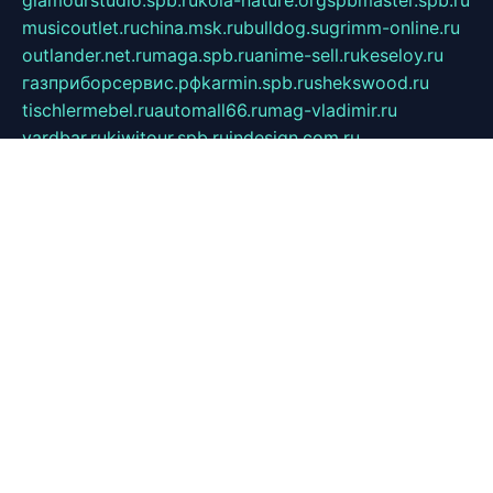
glamourstudio.spb.ru
kola-nature.org
spbmaster.spb.ru
musicoutlet.ru
china.msk.ru
bulldog.su
grimm-online.ru
outlander.net.ru
maga.spb.ru
anime-sell.ru
keseloy.ru
газприборсервис.рф
karmin.spb.ru
shekswood.ru
tischlermebel.ru
automall66.ru
mag-vladimir.ru
yardbar.ru
kiwitour.spb.ru
indesign.com.ru
freestylemebel.ru
bany-samara.ru
rsei.ru
naidisvoyput.ru
mgsn-invest.ru
ipkamerasannce.ru
alicante-house.ru
ibelka74.ru
cozyhouse.info
vlkargalev-studio.ru
700mb.ru
figura-ufa.ru
alina-live.ru
belarusiannews.ru
womenknow.ru
dos-vniimk.ru
sega.net.ru
dv.net.ru
phenomenonsofhistory.com
telesputnik.net.ru
wall.pp.ru
pylesosroidmi.ru
gtc-clan.ru
cligs.ru
bibikazap.ru
popova.org.ru
netwhistler.spb.ru
bellvil.ru
bonzon.ru
iss-vladik.ru
defiparis.net.ru
las-gryzas.ru
amku.ru
electednews.spb.ru
feather.org.ru
spar72.ru
tankiigri.ru
dominus.com.ru
ibtree.ru
sanykool.pp.ru
unixlib.org.ru