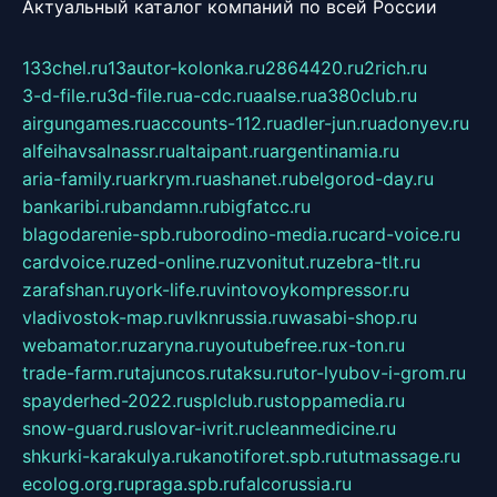
Актуальный каталог компаний по всей России
133chel.ru
13autor-kolonka.ru
2864420.ru
2rich.ru
3-d-file.ru
3d-file.ru
a-cdc.ru
aalse.ru
a380club.ru
airgungames.ru
accounts-112.ru
adler-jun.ru
adonyev.ru
alfeihavsalnassr.ru
altaipant.ru
argentinamia.ru
aria-family.ru
arkrym.ru
ashanet.ru
belgorod-day.ru
bankaribi.ru
bandamn.ru
bigfatcc.ru
blagodarenie-spb.ru
borodino-media.ru
card-voice.ru
cardvoice.ru
zed-online.ru
zvonitut.ru
zebra-tlt.ru
zarafshan.ru
york-life.ru
vintovoykompressor.ru
vladivostok-map.ru
vlknrussia.ru
wasabi-shop.ru
webamator.ru
zaryna.ru
youtubefree.ru
x-ton.ru
trade-farm.ru
tajuncos.ru
taksu.ru
tor-lyubov-i-grom.ru
spayderhed-2022.ru
splclub.ru
stoppamedia.ru
snow-guard.ru
slovar-ivrit.ru
cleanmedicine.ru
shkurki-karakulya.ru
kanotiforet.spb.ru
tutmassage.ru
ecolog.org.ru
praga.spb.ru
falcorussia.ru