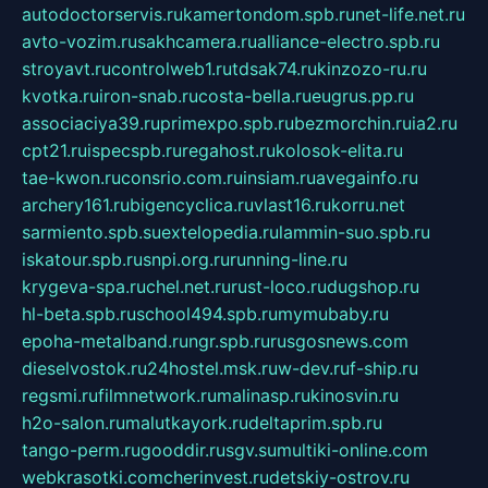
autodoctorservis.ru
kamertondom.spb.ru
net-life.net.ru
avto-vozim.ru
sakhcamera.ru
alliance-electro.spb.ru
stroyavt.ru
controlweb1.ru
tdsak74.ru
kinzozo-ru.ru
kvotka.ru
iron-snab.ru
costa-bella.ru
eugrus.pp.ru
associaciya39.ru
primexpo.spb.ru
bezmorchin.ru
ia2.ru
cpt21.ru
ispecspb.ru
regahost.ru
kolosok-elita.ru
tae-kwon.ru
consrio.com.ru
insiam.ru
avegainfo.ru
archery161.ru
bigencyclica.ru
vlast16.ru
korru.net
sarmiento.spb.su
extelopedia.ru
lammin-suo.spb.ru
iskatour.spb.ru
snpi.org.ru
running-line.ru
krygeva-spa.ru
chel.net.ru
rust-loco.ru
dugshop.ru
hl-beta.spb.ru
school494.spb.ru
mymubaby.ru
epoha-metalband.ru
ngr.spb.ru
rusgosnews.com
dieselvostok.ru
24hostel.msk.ru
w-dev.ru
f-ship.ru
regsmi.ru
filmnetwork.ru
malinasp.ru
kinosvin.ru
h2o-salon.ru
malutkayork.ru
deltaprim.spb.ru
tango-perm.ru
gooddir.ru
sgv.su
multiki-online.com
webkrasotki.com
cherinvest.ru
detskiy-ostrov.ru