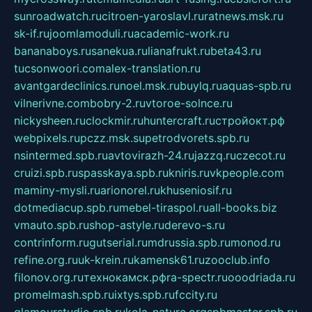
sunroadwatch.ru
citroen-yaroslavl.ru
ratnews.msk.ru
sk-if.ru
joomlamoduli.ru
academic-work.ru
bananaboys.ru
sanekua.ru
lianafrukt.ru
beta43.ru
tucsonwoori.com
alex-translation.ru
avantgardeclinics.ru
noel.msk.ru
buylq.ru
aquas-spb.ru
vilnerivne.com
bobry-2.ru
vtoroe-solnce.ru
nickysheen.ru
clockmir.ru
huntercraft.ru
стройокт.рф
webpixels.ru
pczz.msk.su
petrodvorets.spb.ru
nsintermed.spb.ru
avtovirazh-24.ru
jazzq.ru
czecot.ru
cruizi.spb.ru
spasskaya.spb.ru
kniris.ru
vkpeople.com
maminy-mysli.ru
arionorel.ru
khuseniosif.ru
dotmediacup.spb.ru
mebel-tiraspol.ru
all-books.biz
vmauto.spb.ru
shop-astyle.ru
derevo-s.ru
contrinform.ru
gutserial.ru
mdrussia.spb.ru
monod.ru
refine.org.ru
uk-krein.ru
kamensk61.ru
zooclub.info
filonov.org.ru
технокамск.рф
ra-spectr.ru
ooodriada.ru
promelmash.spb.ru
ixtys.spb.ru
fccity.ru