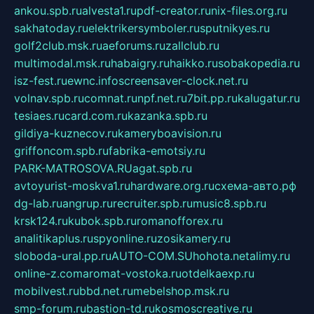
ankou.spb.ru
alvesta1.ru
pdf-creator.ru
nix-files.org.ru
sakhatoday.ru
elektrikersymboler.ru
sputnikyes.ru
golf2club.msk.ru
aeforums.ru
zallclub.ru
multimodal.msk.ru
habaigry.ru
haikko.ru
sobakopedia.ru
isz-fest.ru
ewnc.info
screensaver-clock.net.ru
volnav.spb.ru
comnat.ru
npf.net.ru
7bit.pp.ru
kalugatur.ru
tesiaes.ru
card.com.ru
kazanka.spb.ru
gildiya-kuznecov.ru
kameryboavision.ru
griffoncom.spb.ru
fabrika-emotsiy.ru
PARK-MATROSOVA.RU
agat.spb.ru
avtoyurist-moskva1.ru
hardware.org.ru
схема-авто.рф
dg-lab.ru
angrup.ru
recruiter.spb.ru
music8.spb.ru
krsk124.ru
kubok.spb.ru
romanofforex.ru
analitikaplus.ru
spyonline.ru
zosikamery.ru
sloboda-ural.pp.ru
AUTO-COM.SU
hohota.net
alimy.ru
online-z.com
aromat-vostoka.ru
otdelkaexp.ru
mobilvest.ru
bbd.net.ru
mebelshop.msk.ru
smp-forum.ru
bastion-td.ru
kosmoscreative.ru