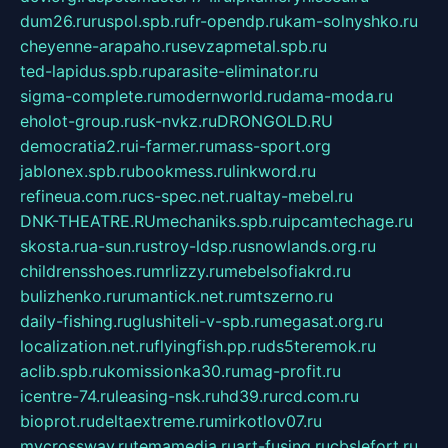
dum26.ru
ruspol.spb.ru
fr-opendp.ru
kam-solnyshko.ru
cheyenne-arapaho.ru
sevzapmetal.spb.ru
ted-lapidus.spb.ru
parasite-eliminator.ru
sigma-complete.ru
modernworld.ru
dama-moda.ru
eholot-group.ru
sk-nvkz.ru
DRONGOLD.RU
democratia2.ru
i-farmer.ru
mass-sport.org
jablonex.spb.ru
bookmess.ru
linkword.ru
refineua.com.ru
cs-spec.net.ru
altay-mebel.ru
DNK-THEATRE.RU
mechaniks.spb.ru
ipcamtechage.ru
skosta.ru
a-sun.ru
stroy-ldsp.ru
snowlands.org.ru
childrensshoes.ru
mrlizzy.ru
mebelsofiakrd.ru
bulizhenko.ru
rumantick.net.ru
mtszerno.ru
daily-fishing.ru
glushiteli-v-spb.ru
megasat.org.ru
localization.net.ru
flyingfish.pp.ru
ds5teremok.ru
aclib.spb.ru
komissionka30.ru
mag-profit.ru
icentre-74.ru
leasing-nsk.ru
hd39.ru
rcd.com.ru
bioprot.ru
deltaextreme.ru
mirkotlov07.ru
mycrossway.ru
temamedia.ru
art-fusing.ru
cbslefort.ru