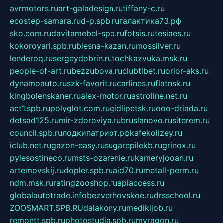
avrmotors.ru
art-galadesign.ru
tiffany-c.ru
ecostep-samara.ru
d-p.spb.ru
галактика73.рф
sko.com.ru
davitamebel-spb.ru
fotsis.ru
tesiaes.ru
kokoroyari.spb.ru
blesna-kazan.ru
mossilver.ru
lenderoq.ru
sergeydobrin.ru
tochkazvuka.msk.ru
people-of-art.ru
bezzubova.ru
clubtibet.ru
orior-aks.ru
dynamoauto.ru
szk-favorit.ru
carlines.ru
flatnsk.ru
kingbolenskaner.ru
alex-motor.ru
astroline.net.ru
act1.spb.ru
polyglot.com.ru
gidlipetsk.ru
ooo-driada.ru
detsad125.ru
mir-zdoroviya.ru
bruslanovo.ru
siterem.ru
council.spb.ru
лодкипатриот.рф
kafekolizey.ru
iclub.net.ru
gazon-easy.ru
sugarepilekb.ru
grinox.ru
pylesostineco.ru
msts-ozarenie.ru
kameryjooan.ru
artemovskij.ru
dopler.spb.ru
aid70.ru
metall-perm.ru
ndm.msk.ru
ratingzooshop.ru
apiaccess.ru
globalautotrade.info
bezverhovskoe.ru
drsschool.ru
ZOOSMART.SPB.RU
dalakony.ru
medikijob.ru
remontt.spb.ru
photostudia.spb.ru
myragon.ru