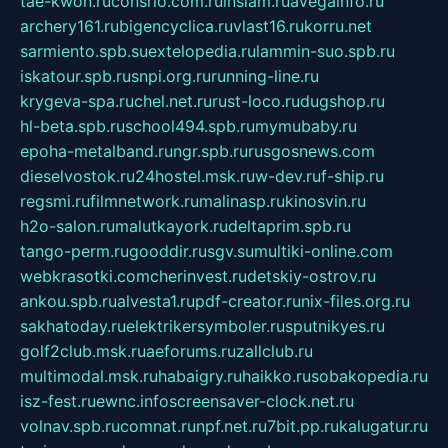
tae-kwon.ru
consrio.com.ru
insiam.ru
avegainfo.ru
archery161.ru
bigencyclica.ru
vlast16.ru
korru.net
sarmiento.spb.su
extelopedia.ru
lammin-suo.spb.ru
iskatour.spb.ru
snpi.org.ru
running-line.ru
krygeva-spa.ru
chel.net.ru
rust-loco.ru
dugshop.ru
hl-beta.spb.ru
school494.spb.ru
mymubaby.ru
epoha-metalband.ru
ngr.spb.ru
rusgosnews.com
dieselvostok.ru
24hostel.msk.ru
w-dev.ru
f-ship.ru
regsmi.ru
filmnetwork.ru
malinasp.ru
kinosvin.ru
h2o-salon.ru
malutkayork.ru
deltaprim.spb.ru
tango-perm.ru
gooddir.ru
sgv.su
multiki-online.com
webkrasotki.com
cherinvest.ru
detskiy-ostrov.ru
ankou.spb.ru
alvesta1.ru
pdf-creator.ru
nix-files.org.ru
sakhatoday.ru
elektrikersymboler.ru
sputnikyes.ru
golf2club.msk.ru
aeforums.ru
zallclub.ru
multimodal.msk.ru
habaigry.ru
haikko.ru
sobakopedia.ru
isz-fest.ru
ewnc.info
screensaver-clock.net.ru
volnav.spb.ru
comnat.ru
npf.net.ru
7bit.pp.ru
kalugatur.ru