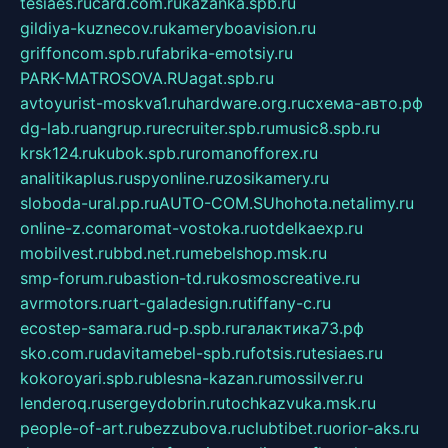
tesiaes.ru
card.com.ru
kazanka.spb.ru
gildiya-kuznecov.ru
kameryboavision.ru
griffoncom.spb.ru
fabrika-emotsiy.ru
PARK-MATROSOVA.RU
agat.spb.ru
avtoyurist-moskva1.ru
hardware.org.ru
схема-авто.рф
dg-lab.ru
angrup.ru
recruiter.spb.ru
music8.spb.ru
krsk124.ru
kubok.spb.ru
romanofforex.ru
analitikaplus.ru
spyonline.ru
zosikamery.ru
sloboda-ural.pp.ru
AUTO-COM.SU
hohota.net
alimy.ru
online-z.com
aromat-vostoka.ru
otdelkaexp.ru
mobilvest.ru
bbd.net.ru
mebelshop.msk.ru
smp-forum.ru
bastion-td.ru
kosmoscreative.ru
avrmotors.ru
art-galadesign.ru
tiffany-c.ru
ecostep-samara.ru
d-p.spb.ru
галактика73.рф
sko.com.ru
davitamebel-spb.ru
fotsis.ru
tesiaes.ru
kokoroyari.spb.ru
blesna-kazan.ru
mossilver.ru
lenderoq.ru
sergeydobrin.ru
tochkazvuka.msk.ru
people-of-art.ru
bezzubova.ru
clubtibet.ru
orior-aks.ru