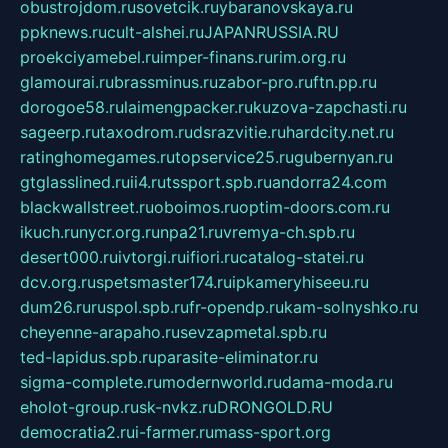
obustrojdom.ru
sovetcik.ru
ybaranovskaya.ru
ppknews.ru
cult-alshei.ru
JAPANRUSSIA.RU
proekciyamebel.ru
imper-finans.ru
rim.org.ru
glamourai.ru
brassminus.ru
zabor-pro.ru
ftn.pp.ru
dorogoe58.ru
laimengpacker.ru
kuzova-zapchasti.ru
sageerp.ru
taxodrom.ru
dsrazvitie.ru
hardcity.net.ru
ratinghomegames.ru
topservice25.ru
gubernyan.ru
gtglasslined.ru
ii4.ru
tssport.spb.ru
andorra24.com
blackwallstreet.ru
oboimos.ru
optim-doors.com.ru
ikuch.ru
nycr.org.ru
npa21.ru
vremya-ch.spb.ru
desert000.ru
ivtorgi.ru
ifiori.ru
catalog-statei.ru
dcv.org.ru
spetsmaster174.ru
ipkameryhiseeu.ru
dum26.ru
ruspol.spb.ru
fr-opendp.ru
kam-solnyshko.ru
cheyenne-arapaho.ru
sevzapmetal.spb.ru
ted-lapidus.spb.ru
parasite-eliminator.ru
sigma-complete.ru
modernworld.ru
dama-moda.ru
eholot-group.ru
sk-nvkz.ru
DRONGOLD.RU
democratia2.ru
i-farmer.ru
mass-sport.org