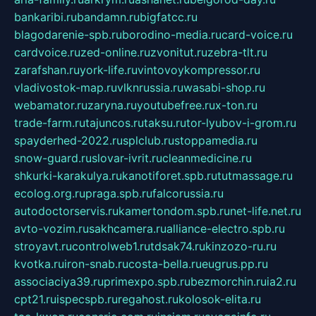
bankaribi.ru
bandamn.ru
bigfatcc.ru
blagodarenie-spb.ru
borodino-media.ru
card-voice.ru
cardvoice.ru
zed-online.ru
zvonitut.ru
zebra-tlt.ru
zarafshan.ru
york-life.ru
vintovoykompressor.ru
vladivostok-map.ru
vlknrussia.ru
wasabi-shop.ru
webamator.ru
zaryna.ru
youtubefree.ru
x-ton.ru
trade-farm.ru
tajuncos.ru
taksu.ru
tor-lyubov-i-grom.ru
spayderhed-2022.ru
splclub.ru
stoppamedia.ru
snow-guard.ru
slovar-ivrit.ru
cleanmedicine.ru
shkurki-karakulya.ru
kanotiforet.spb.ru
tutmassage.ru
ecolog.org.ru
praga.spb.ru
falcorussia.ru
autodoctorservis.ru
kamertondom.spb.ru
net-life.net.ru
avto-vozim.ru
sakhcamera.ru
alliance-electro.spb.ru
stroyavt.ru
controlweb1.ru
tdsak74.ru
kinzozo-ru.ru
kvotka.ru
iron-snab.ru
costa-bella.ru
eugrus.pp.ru
associaciya39.ru
primexpo.spb.ru
bezmorchin.ru
ia2.ru
cpt21.ru
ispecspb.ru
regahost.ru
kolosok-elita.ru