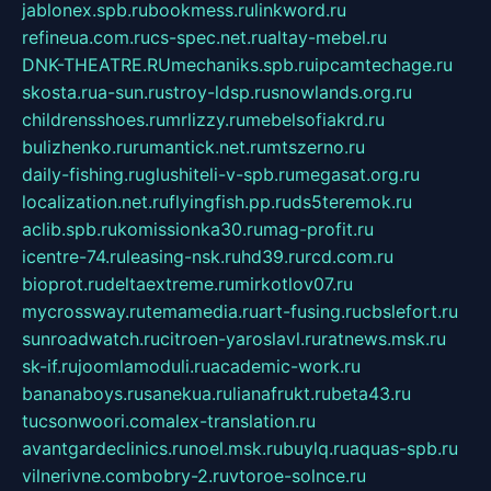
jablonex.spb.ru
bookmess.ru
linkword.ru
refineua.com.ru
cs-spec.net.ru
altay-mebel.ru
DNK-THEATRE.RU
mechaniks.spb.ru
ipcamtechage.ru
skosta.ru
a-sun.ru
stroy-ldsp.ru
snowlands.org.ru
childrensshoes.ru
mrlizzy.ru
mebelsofiakrd.ru
bulizhenko.ru
rumantick.net.ru
mtszerno.ru
daily-fishing.ru
glushiteli-v-spb.ru
megasat.org.ru
localization.net.ru
flyingfish.pp.ru
ds5teremok.ru
aclib.spb.ru
komissionka30.ru
mag-profit.ru
icentre-74.ru
leasing-nsk.ru
hd39.ru
rcd.com.ru
bioprot.ru
deltaextreme.ru
mirkotlov07.ru
mycrossway.ru
temamedia.ru
art-fusing.ru
cbslefort.ru
sunroadwatch.ru
citroen-yaroslavl.ru
ratnews.msk.ru
sk-if.ru
joomlamoduli.ru
academic-work.ru
bananaboys.ru
sanekua.ru
lianafrukt.ru
beta43.ru
tucsonwoori.com
alex-translation.ru
avantgardeclinics.ru
noel.msk.ru
buylq.ru
aquas-spb.ru
vilnerivne.com
bobry-2.ru
vtoroe-solnce.ru