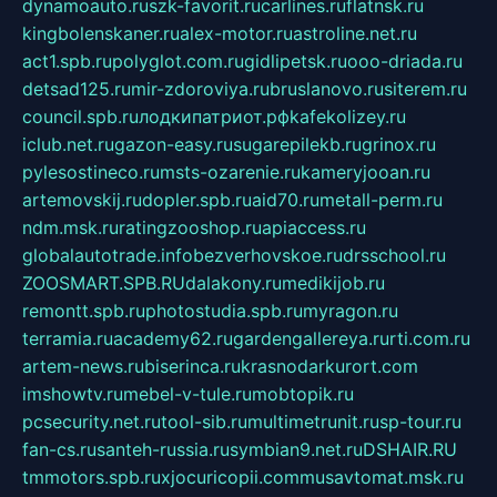
dynamoauto.ru
szk-favorit.ru
carlines.ru
flatnsk.ru
kingbolenskaner.ru
alex-motor.ru
astroline.net.ru
act1.spb.ru
polyglot.com.ru
gidlipetsk.ru
ooo-driada.ru
detsad125.ru
mir-zdoroviya.ru
bruslanovo.ru
siterem.ru
council.spb.ru
лодкипатриот.рф
kafekolizey.ru
iclub.net.ru
gazon-easy.ru
sugarepilekb.ru
grinox.ru
pylesostineco.ru
msts-ozarenie.ru
kameryjooan.ru
artemovskij.ru
dopler.spb.ru
aid70.ru
metall-perm.ru
ndm.msk.ru
ratingzooshop.ru
apiaccess.ru
globalautotrade.info
bezverhovskoe.ru
drsschool.ru
ZOOSMART.SPB.RU
dalakony.ru
medikijob.ru
remontt.spb.ru
photostudia.spb.ru
myragon.ru
terramia.ru
academy62.ru
gardengallereya.ru
rti.com.ru
artem-news.ru
biserinca.ru
krasnodarkurort.com
imshowtv.ru
mebel-v-tule.ru
mobtopik.ru
pcsecurity.net.ru
tool-sib.ru
multimetrunit.ru
sp-tour.ru
fan-cs.ru
santeh-russia.ru
symbian9.net.ru
DSHAIR.RU
tmmotors.spb.ru
xjocuricopii.com
musavtomat.msk.ru