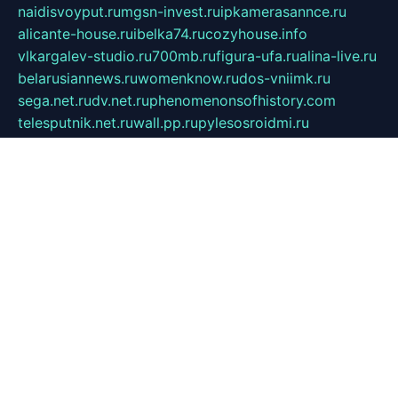
naidisvoyput.ru
mgsn-invest.ru
ipkamerasannce.ru
alicante-house.ru
ibelka74.ru
cozyhouse.info
vlkargalev-studio.ru
700mb.ru
figura-ufa.ru
alina-live.ru
belarusiannews.ru
womenknow.ru
dos-vniimk.ru
sega.net.ru
dv.net.ru
phenomenonsofhistory.com
telesputnik.net.ru
wall.pp.ru
pylesosroidmi.ru
gtc-clan.ru
cligs.ru
bibikazap.ru
popova.org.ru
netwhistler.spb.ru
bellvil.ru
bonzon.ru
iss-vladik.ru
defiparis.net.ru
las-gryzas.ru
amku.ru
electednews.spb.ru
feather.org.ru
spar72.ru
tankiigri.ru
dominus.com.ru
ibtree.ru
sanykool.pp.ru
unixlib.org.ru
menatep.spb.ru
gartenterrassen.ru
printeka.ru
skvozilka.com.ru
parkovka-pub.ru
lovemobi.ru
art-ru.ru
emulatorz.com.ru
alucomp.com.ru
tatforum.com.ru
alternativa-profi.ru
dermakler.ru
artsurvey.ru
aredir.ru
khimspas.ru
centr-maxi.ru
2018r.ru
bort-stomer-defort.ru
professional2.ru
gibsons.ru
artselena.ru
art-pilot.ru
ingredient.spb.ru