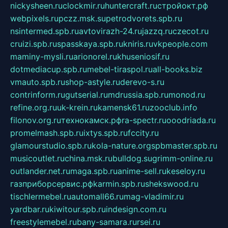
nickysheen.ru
clockmir.ru
huntercraft.ru
стройокт.рф
webpixels.ru
pczz.msk.su
petrodvorets.spb.ru
nsintermed.spb.ru
avtovirazh-24.ru
jazzq.ru
czecot.ru
cruizi.spb.ru
spasskaya.spb.ru
kniris.ru
vkpeople.com
maminy-mysli.ru
arionorel.ru
khuseniosif.ru
dotmediacup.spb.ru
mebel-tiraspol.ru
all-books.biz
vmauto.spb.ru
shop-astyle.ru
derevo-s.ru
contrinform.ru
gutserial.ru
mdrussia.spb.ru
monod.ru
refine.org.ru
uk-krein.ru
kamensk61.ru
zooclub.info
filonov.org.ru
технокамск.рф
ra-spectr.ru
ooodriada.ru
promelmash.spb.ru
ixtys.spb.ru
fccity.ru
glamourstudio.spb.ru
kola-nature.org
spbmaster.spb.ru
musicoutlet.ru
china.msk.ru
bulldog.su
grimm-online.ru
outlander.net.ru
maga.spb.ru
anime-sell.ru
keseloy.ru
газприборсервис.рф
karmin.spb.ru
shekswood.ru
tischlermebel.ru
automall66.ru
mag-vladimir.ru
yardbar.ru
kiwitour.spb.ru
indesign.com.ru
freestylemebel.ru
bany-samara.ru
rsei.ru