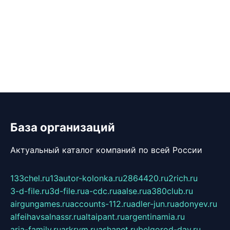
База организаций
Актуальный каталог компаний по всей России
133chel.ru
13autor-kolonka.ru
2864420.ru
2rich.ru
3-d-file.ru
3d-file.ru
a-cdc.ru
aalse.ru
a380club.ru
airgungames.ru
accounts-112.ru
adler-jun.ru
adonyev.ru
alfeihavsalnassr.ru
altaipant.ru
argentinamia.ru
aria-family.ru
arkrym.ru
ashanet.ru
belgorod-day.ru