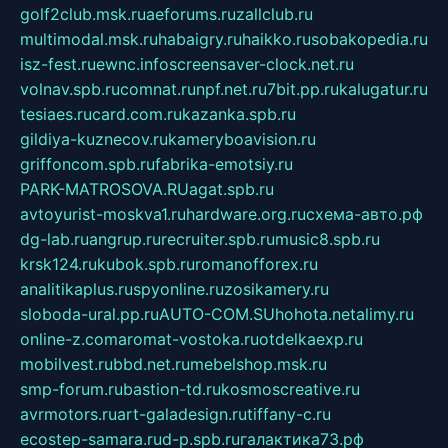
golf2club.msk.ru
aeforums.ru
zallclub.ru
multimodal.msk.ru
habaigry.ru
haikko.ru
sobakopedia.ru
isz-fest.ru
ewnc.info
screensaver-clock.net.ru
volnav.spb.ru
comnat.ru
npf.net.ru
7bit.pp.ru
kalugatur.ru
tesiaes.ru
card.com.ru
kazanka.spb.ru
gildiya-kuznecov.ru
kameryboavision.ru
griffoncom.spb.ru
fabrika-emotsiy.ru
PARK-MATROSOVA.RU
agat.spb.ru
avtoyurist-moskva1.ru
hardware.org.ru
схема-авто.рф
dg-lab.ru
angrup.ru
recruiter.spb.ru
music8.spb.ru
krsk124.ru
kubok.spb.ru
romanofforex.ru
analitikaplus.ru
spyonline.ru
zosikamery.ru
sloboda-ural.pp.ru
AUTO-COM.SU
hohota.net
alimy.ru
online-z.com
aromat-vostoka.ru
otdelkaexp.ru
mobilvest.ru
bbd.net.ru
mebelshop.msk.ru
smp-forum.ru
bastion-td.ru
kosmoscreative.ru
avrmotors.ru
art-galadesign.ru
tiffany-c.ru
ecostep-samara.ru
d-p.spb.ru
галактика73.рф