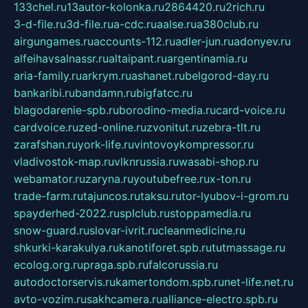
133chel.ru
13autor-kolonka.ru
2864420.ru
2rich.ru
3-d-file.ru
3d-file.ru
a-cdc.ru
aalse.ru
a380club.ru
airgungames.ru
accounts-112.ru
adler-jun.ru
adonyev.ru
alfeihavsalnassr.ru
altaipant.ru
argentinamia.ru
aria-family.ru
arkrym.ru
ashanet.ru
belgorod-day.ru
bankaribi.ru
bandamn.ru
bigfatcc.ru
blagodarenie-spb.ru
borodino-media.ru
card-voice.ru
cardvoice.ru
zed-online.ru
zvonitut.ru
zebra-tlt.ru
zarafshan.ru
york-life.ru
vintovoykompressor.ru
vladivostok-map.ru
vlknrussia.ru
wasabi-shop.ru
webamator.ru
zaryna.ru
youtubefree.ru
x-ton.ru
trade-farm.ru
tajuncos.ru
taksu.ru
tor-lyubov-i-grom.ru
spayderhed-2022.ru
splclub.ru
stoppamedia.ru
snow-guard.ru
slovar-ivrit.ru
cleanmedicine.ru
shkurki-karakulya.ru
kanotiforet.spb.ru
tutmassage.ru
ecolog.org.ru
praga.spb.ru
falcorussia.ru
autodoctorservis.ru
kamertondom.spb.ru
net-life.net.ru
avto-vozim.ru
sakhcamera.ru
alliance-electro.spb.ru