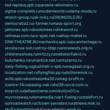
ted-lapidus.spb.ru
parasite-eliminator.ru
sigma-complete.ru
modernworld.ru
dama-moda.ru
eholot-group.ru
sk-nvkz.ru
DRONGOLD.RU
democratia2.ru
i-farmer.ru
mass-sport.org
jablonex.spb.ru
bookmess.ru
linkword.ru
refineua.com.ru
cs-spec.net.ru
altay-mebel.ru
DNK-THEATRE.RU
mechaniks.spb.ru
ipcamtechage.ru
skosta.ru
a-sun.ru
stroy-ldsp.ru
snowlands.org.ru
childrensshoes.ru
mrlizzy.ru
mebelsofiakrd.ru
bulizhenko.ru
rumantick.net.ru
mtszerno.ru
daily-fishing.ru
glushiteli-v-spb.ru
megasat.org.ru
localization.net.ru
flyingfish.pp.ru
ds5teremok.ru
aclib.spb.ru
komissionka30.ru
mag-profit.ru
icentre-74.ru
leasing-nsk.ru
hd39.ru
rcd.com.ru
bioprot.ru
deltaextreme.ru
mirkotlov07.ru
mycrossway.ru
temamedia.ru
art-fusing.ru
cbslefort.ru
sunroadwatch.ru
citroen-yaroslavl.ru
ratnews.msk.ru
sk-if.ru
joomlamoduli.ru
academic-work.ru