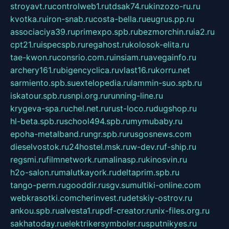
stroyavt.ru
controlweb1.ru
tdsak74.ru
kinzozo-ru.ru
kvotka.ru
iron-snab.ru
costa-bella.ru
eugrus.pp.ru
associaciya39.ru
primexpo.spb.ru
bezmorchin.ru
ia2.ru
cpt21.ru
ispecspb.ru
regahost.ru
kolosok-elita.ru
tae-kwon.ru
consrio.com.ru
insiam.ru
avegainfo.ru
archery161.ru
bigencyclica.ru
vlast16.ru
korru.net
sarmiento.spb.su
extelopedia.ru
lammin-suo.spb.ru
iskatour.spb.ru
snpi.org.ru
running-line.ru
krygeva-spa.ru
chel.net.ru
rust-loco.ru
dugshop.ru
hl-beta.spb.ru
school494.spb.ru
mymubaby.ru
epoha-metalband.ru
ngr.spb.ru
rusgosnews.com
dieselvostok.ru
24hostel.msk.ru
w-dev.ru
f-ship.ru
regsmi.ru
filmnetwork.ru
malinasp.ru
kinosvin.ru
h2o-salon.ru
malutkayork.ru
deltaprim.spb.ru
tango-perm.ru
gooddir.ru
sgv.su
multiki-online.com
webkrasotki.com
cherinvest.ru
detskiy-ostrov.ru
ankou.spb.ru
alvesta1.ru
pdf-creator.ru
nix-files.org.ru
sakhatoday.ru
elektrikersymboler.ru
sputnikyes.ru