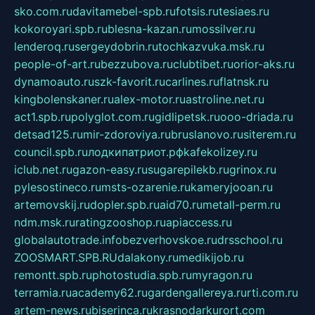
sko.com.ru
davitamebel-spb.ru
fotsis.ru
tesiaes.ru
kokoroyari.spb.ru
blesna-kazan.ru
mossilver.ru
lenderoq.ru
sergeydobrin.ru
tochkazvuka.msk.ru
people-of-art.ru
bezzubova.ru
clubtibet.ru
orior-aks.ru
dynamoauto.ru
szk-favorit.ru
carlines.ru
flatnsk.ru
kingbolenskaner.ru
alex-motor.ru
astroline.net.ru
act1.spb.ru
polyglot.com.ru
gidlipetsk.ru
ooo-driada.ru
detsad125.ru
mir-zdoroviya.ru
bruslanovo.ru
siterem.ru
council.spb.ru
лодкипатриот.рф
kafekolizey.ru
iclub.net.ru
gazon-easy.ru
sugarepilekb.ru
grinox.ru
pylesostineco.ru
msts-ozarenie.ru
kameryjooan.ru
artemovskij.ru
dopler.spb.ru
aid70.ru
metall-perm.ru
ndm.msk.ru
ratingzooshop.ru
apiaccess.ru
globalautotrade.info
bezverhovskoe.ru
drsschool.ru
ZOOSMART.SPB.RU
dalakony.ru
medikijob.ru
remontt.spb.ru
photostudia.spb.ru
myragon.ru
terramia.ru
academy62.ru
gardengallereya.ru
rti.com.ru
artem-news.ru
biserinca.ru
krasnodarkurort.com