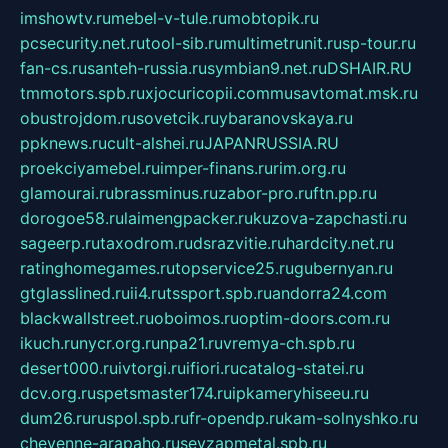
imshowtv.ru
mebel-v-tule.ru
mobtopik.ru
pcsecurity.net.ru
tool-sib.ru
multimetrunit.ru
sp-tour.ru
fan-cs.ru
santeh-russia.ru
symbian9.net.ru
DSHAIR.RU
tmmotors.spb.ru
xjocuricopii.com
musavtomat.msk.ru
obustrojdom.ru
sovetcik.ru
ybaranovskaya.ru
ppknews.ru
cult-alshei.ru
JAPANRUSSIA.RU
proekciyamebel.ru
imper-finans.ru
rim.org.ru
glamourai.ru
brassminus.ru
zabor-pro.ru
ftn.pp.ru
dorogoe58.ru
laimengpacker.ru
kuzova-zapchasti.ru
sageerp.ru
taxodrom.ru
dsrazvitie.ru
hardcity.net.ru
ratinghomegames.ru
topservice25.ru
gubernyan.ru
gtglasslined.ru
ii4.ru
tssport.spb.ru
andorra24.com
blackwallstreet.ru
oboimos.ru
optim-doors.com.ru
ikuch.ru
nycr.org.ru
npa21.ru
vremya-ch.spb.ru
desert000.ru
ivtorgi.ru
ifiori.ru
catalog-statei.ru
dcv.org.ru
spetsmaster174.ru
ipkameryhiseeu.ru
dum26.ru
ruspol.spb.ru
fr-opendp.ru
kam-solnyshko.ru
cheyenne-arapaho.ru
sevzapmetal.spb.ru