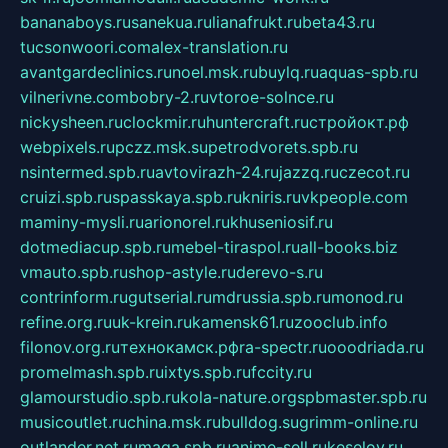
bananaboys.ru
sanekua.ru
lianafrukt.ru
beta43.ru
tucsonwoori.com
alex-translation.ru
avantgardeclinics.ru
noel.msk.ru
buylq.ru
aquas-spb.ru
vilnerivne.com
bobry-2.ru
vtoroe-solnce.ru
nickysheen.ru
clockmir.ru
huntercraft.ru
стройокт.рф
webpixels.ru
pczz.msk.su
petrodvorets.spb.ru
nsintermed.spb.ru
avtovirazh-24.ru
jazzq.ru
czecot.ru
cruizi.spb.ru
spasskaya.spb.ru
kniris.ru
vkpeople.com
maminy-mysli.ru
arionorel.ru
khuseniosif.ru
dotmediacup.spb.ru
mebel-tiraspol.ru
all-books.biz
vmauto.spb.ru
shop-astyle.ru
derevo-s.ru
contrinform.ru
gutserial.ru
mdrussia.spb.ru
monod.ru
refine.org.ru
uk-krein.ru
kamensk61.ru
zooclub.info
filonov.org.ru
технокамск.рф
ra-spectr.ru
ooodriada.ru
promelmash.spb.ru
ixtys.spb.ru
fccity.ru
glamourstudio.spb.ru
kola-nature.org
spbmaster.spb.ru
musicoutlet.ru
china.msk.ru
bulldog.su
grimm-online.ru
outlander.net.ru
maga.spb.ru
anime-sell.ru
keseloy.ru