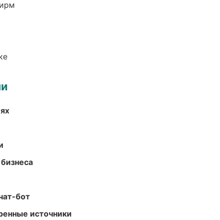
фирм
ке
ми
иях
и
 бизнеса
чат-бот
еренные источники