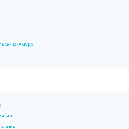
льск-на-Амуре
и
иятия
авочник