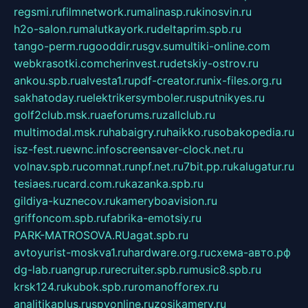
regsmi.ru
filmnetwork.ru
malinasp.ru
kinosvin.ru
h2o-salon.ru
malutkayork.ru
deltaprim.spb.ru
tango-perm.ru
gooddir.ru
sgv.su
multiki-online.com
webkrasotki.com
cherinvest.ru
detskiy-ostrov.ru
ankou.spb.ru
alvesta1.ru
pdf-creator.ru
nix-files.org.ru
sakhatoday.ru
elektrikersymboler.ru
sputnikyes.ru
golf2club.msk.ru
aeforums.ru
zallclub.ru
multimodal.msk.ru
habaigry.ru
haikko.ru
sobakopedia.ru
isz-fest.ru
ewnc.info
screensaver-clock.net.ru
volnav.spb.ru
comnat.ru
npf.net.ru
7bit.pp.ru
kalugatur.ru
tesiaes.ru
card.com.ru
kazanka.spb.ru
gildiya-kuznecov.ru
kameryboavision.ru
griffoncom.spb.ru
fabrika-emotsiy.ru
PARK-MATROSOVA.RU
agat.spb.ru
avtoyurist-moskva1.ru
hardware.org.ru
схема-авто.рф
dg-lab.ru
angrup.ru
recruiter.spb.ru
music8.spb.ru
krsk124.ru
kubok.spb.ru
romanofforex.ru
analitikaplus.ru
spyonline.ru
zosikamery.ru