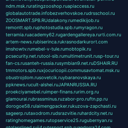
ndm.msk.ru
ratingzooshop.ru
apiaccess.ru
globalautotrade.info
bezverhovskoe.ru
drsschool.ru
ZOOSMART.SPB.RU
dalakony.ru
medikijob.ru
remontt.spb.ru
photostudia.spb.ru
myragon.ru
terramia.ru
academy62.ru
gardengallereya.ru
rti.com.ru
artem-news.ru
biserinca.ru
krasnodarkurort.com
imshowtv.ru
mebel-v-tule.ru
mobtopik.ru
pcsecurity.net.ru
tool-sib.ru
multimetrunit.ru
sp-tour.ru
fan-cs.ru
santeh-russia.ru
symbian9.net.ru
DSHAIR.RU
tmmotors.spb.ru
xjocuricopii.com
musavtomat.msk.ru
obustrojdom.ru
sovetcik.ru
ybaranovskaya.ru
ppknews.ru
cult-alshei.ru
JAPANRUSSIA.RU
proekciyamebel.ru
imper-finans.ru
rim.org.ru
glamourai.ru
brassminus.ru
zabor-pro.ru
ftn.pp.ru
dorogoe58.ru
laimengpacker.ru
kuzova-zapchasti.ru
sageerp.ru
taxodrom.ru
dsrazvitie.ru
hardcity.net.ru
ratinghomegames.ru
topservice25.ru
gubernyan.ru
gtglasslined.ru
ii4.ru
tssport.spb.ru
andorra24.com