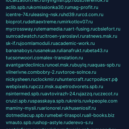
aclib.spb.ru
komissionka30.ru
mag-profit.ru
icentre-74.ru
leasing-nsk.ru
hd39.ru
rcd.com.ru
bioprot.ru
deltaextreme.ru
mirkotlov07.ru
mycrossway.ru
temamedia.ru
art-fusing.ru
cbslefort.ru
sunroadwatch.ru
citroen-yaroslavl.ru
ratnews.msk.ru
sk-if.ru
joomlamoduli.ru
academic-work.ru
bananaboys.ru
sanekua.ru
lianafrukt.ru
beta43.ru
tucsonwoori.com
alex-translation.ru
avantgardeclinics.ru
noel.msk.ru
buylq.ru
aquas-spb.ru
vilnerivne.com
bobry-2.ru
vtoroe-solnce.ru
nickysheen.ru
clockmir.ru
huntercraft.ru
стройокт.рф
webpixels.ru
pczz.msk.su
petrodvorets.spb.ru
nsintermed.spb.ru
avtovirazh-24.ru
jazzq.ru
czecot.ru
cruizi.spb.ru
spasskaya.spb.ru
kniris.ru
vkpeople.com
maminy-mysli.ru
arionorel.ru
khuseniosif.ru
dotmediacup.spb.ru
mebel-tiraspol.ru
all-books.biz
vmauto.spb.ru
shop-astyle.ru
derevo-s.ru