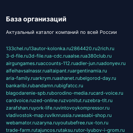
База организаций
Актуальный каталог компаний по всей России
133chel.ru
13autor-kolonka.ru
2864420.ru
2rich.ru
3-d-file.ru
3d-file.ru
a-cdc.ru
aalse.ru
a380club.ru
airgungames.ru
accounts-112.ru
adler-jun.ru
adonyev.ru
alfeihavsalnassr.ru
altaipant.ru
argentinamia.ru
aria-family.ru
arkrym.ru
ashanet.ru
belgorod-day.ru
bankaribi.ru
bandamn.ru
bigfatcc.ru
blagodarenie-spb.ru
borodino-media.ru
card-voice.ru
cardvoice.ru
zed-online.ru
zvonitut.ru
zebra-tlt.ru
zarafshan.ru
york-life.ru
vintovoykompressor.ru
vladivostok-map.ru
vlknrussia.ru
wasabi-shop.ru
webamator.ru
zaryna.ru
youtubefree.ru
x-ton.ru
trade-farm.ru
tajuncos.ru
taksu.ru
tor-lyubov-i-grom.ru