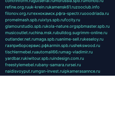
contrinform.ru
gutserial.ru
mdrussia.spb.ru
monod.ru
refine.org.ru
uk-krein.ru
kamensk61.ru
zooclub.info
filonov.org.ru
технокамск.рф
ra-spectr.ru
ooodriada.ru
promelmash.spb.ru
ixtys.spb.ru
fccity.ru
glamourstudio.spb.ru
kola-nature.org
spbmaster.spb.ru
musicoutlet.ru
china.msk.ru
bulldog.su
grimm-online.ru
outlander.net.ru
maga.spb.ru
anime-sell.ru
keseloy.ru
газприборсервис.рф
karmin.spb.ru
shekswood.ru
tischlermebel.ru
automall66.ru
mag-vladimir.ru
yardbar.ru
kiwitour.spb.ru
indesign.com.ru
freestylemebel.ru
bany-samara.ru
rsei.ru
naidisvoyput.ru
mgsn-invest.ru
ipkamerasannce.ru
alicante-house.ru
ibelka74.ru
cozyhouse.info
vlkargalev-studio.ru
700mb.ru
figura-ufa.ru
alina-live.ru
belarusiannews.ru
womenknow.ru
dos-vniimk.ru
sega.net.ru
dv.net.ru
phenomenonsofhistory.com
telesputnik.net.ru
wall.pp.ru
pylesosroidmi.ru
gtc-clan.ru
cligs.ru
bibikazap.ru
popova.org.ru