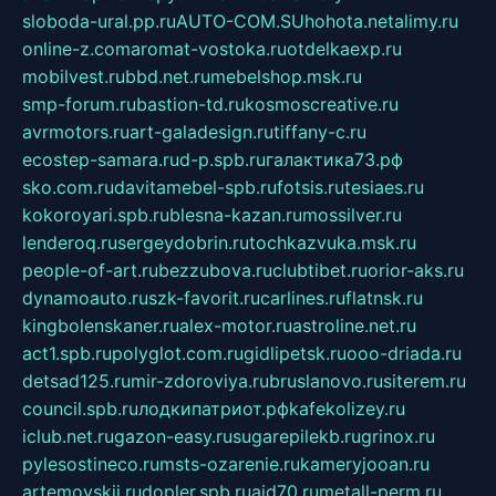
sloboda-ural.pp.ru
AUTO-COM.SU
hohota.net
alimy.ru
online-z.com
aromat-vostoka.ru
otdelkaexp.ru
mobilvest.ru
bbd.net.ru
mebelshop.msk.ru
smp-forum.ru
bastion-td.ru
kosmoscreative.ru
avrmotors.ru
art-galadesign.ru
tiffany-c.ru
ecostep-samara.ru
d-p.spb.ru
галактика73.рф
sko.com.ru
davitamebel-spb.ru
fotsis.ru
tesiaes.ru
kokoroyari.spb.ru
blesna-kazan.ru
mossilver.ru
lenderoq.ru
sergeydobrin.ru
tochkazvuka.msk.ru
people-of-art.ru
bezzubova.ru
clubtibet.ru
orior-aks.ru
dynamoauto.ru
szk-favorit.ru
carlines.ru
flatnsk.ru
kingbolenskaner.ru
alex-motor.ru
astroline.net.ru
act1.spb.ru
polyglot.com.ru
gidlipetsk.ru
ooo-driada.ru
detsad125.ru
mir-zdoroviya.ru
bruslanovo.ru
siterem.ru
council.spb.ru
лодкипатриот.рф
kafekolizey.ru
iclub.net.ru
gazon-easy.ru
sugarepilekb.ru
grinox.ru
pylesostineco.ru
msts-ozarenie.ru
kameryjooan.ru
artemovskij.ru
dopler.spb.ru
aid70.ru
metall-perm.ru