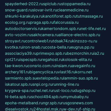
spayderhed-2022.ru
splclub.ru
stoppamedia.ru
snow-guard.ru
slovar-ivrit.ru
cleanmedicine.ru
shkurki-karakulya.ru
kanotiforet.spb.ru
tutmassage.ru
ecolog.org.ru
praga.spb.ru
falcorussia.ru
autodoctorservis.ru
kamertondom.spb.ru
net-life.net.ru
avto-vozim.ru
sakhcamera.ru
alliance-electro.spb.ru
stroyavt.ru
controlweb1.ru
tdsak74.ru
kinzozo-ru.ru
kvotka.ru
iron-snab.ru
costa-bella.ru
eugrus.pp.ru
associaciya39.ru
primexpo.spb.ru
bezmorchin.ru
ia2.ru
cpt21.ru
ispecspb.ru
regahost.ru
kolosok-elita.ru
tae-kwon.ru
consrio.com.ru
insiam.ru
avegainfo.ru
archery161.ru
bigencyclica.ru
vlast16.ru
korru.net
sarmiento.spb.su
extelopedia.ru
lammin-suo.spb.ru
iskatour.spb.ru
snpi.org.ru
running-line.ru
krygeva-spa.ru
chel.net.ru
rust-loco.ru
dugshop.ru
hl-beta.spb.ru
school494.spb.ru
mymubaby.ru
epoha-metalband.ru
ngr.spb.ru
rusgosnews.com
dieselvostok.ru
24hostel.msk.ru
w-dev.ru
f-ship.ru