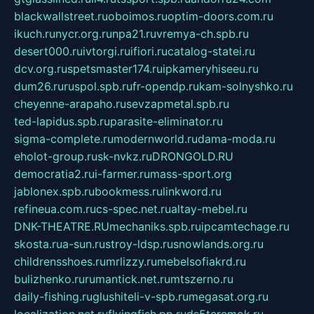
blackwallstreet.ru
oboimos.ru
optim-doors.com.ru
ikuch.ru
nycr.org.ru
npa21.ru
vremya-ch.spb.ru
desert000.ru
ivtorgi.ru
ifiori.ru
catalog-statei.ru
dcv.org.ru
spetsmaster174.ru
ipkameryhiseeu.ru
dum26.ru
ruspol.spb.ru
fr-opendp.ru
kam-solnyshko.ru
cheyenne-arapaho.ru
sevzapmetal.spb.ru
ted-lapidus.spb.ru
parasite-eliminator.ru
sigma-complete.ru
modernworld.ru
dama-moda.ru
eholot-group.ru
sk-nvkz.ru
DRONGOLD.RU
democratia2.ru
i-farmer.ru
mass-sport.org
jablonex.spb.ru
bookmess.ru
linkword.ru
refineua.com.ru
cs-spec.net.ru
altay-mebel.ru
DNK-THEATRE.RU
mechaniks.spb.ru
ipcamtechage.ru
skosta.ru
a-sun.ru
stroy-ldsp.ru
snowlands.org.ru
childrensshoes.ru
mrlizzy.ru
mebelsofiakrd.ru
bulizhenko.ru
rumantick.net.ru
mtszerno.ru
daily-fishing.ru
glushiteli-v-spb.ru
megasat.org.ru
localization.net.ru
flyingfish.pp.ru
ds5teremok.ru