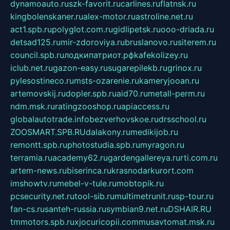
dynamoauto.ru
szk-favorit.ru
carlines.ru
flatnsk.ru
kingbolenskaner.ru
alex-motor.ru
astroline.net.ru
act1.spb.ru
polyglot.com.ru
gidlipetsk.ru
ooo-driada.ru
detsad125.ru
mir-zdoroviya.ru
bruslanovo.ru
siterem.ru
council.spb.ru
лодкипатриот.рф
kafekolizey.ru
iclub.net.ru
gazon-easy.ru
sugarepilekb.ru
grinox.ru
pylesostineco.ru
msts-ozarenie.ru
kameryjooan.ru
artemovskij.ru
dopler.spb.ru
aid70.ru
metall-perm.ru
ndm.msk.ru
ratingzooshop.ru
apiaccess.ru
globalautotrade.info
bezverhovskoe.ru
drsschool.ru
ZOOSMART.SPB.RU
dalakony.ru
medikijob.ru
remontt.spb.ru
photostudia.spb.ru
myragon.ru
terramia.ru
academy62.ru
gardengallereya.ru
rti.com.ru
artem-news.ru
biserinca.ru
krasnodarkurort.com
imshowtv.ru
mebel-v-tule.ru
mobtopik.ru
pcsecurity.net.ru
tool-sib.ru
multimetrunit.ru
sp-tour.ru
fan-cs.ru
santeh-russia.ru
symbian9.net.ru
DSHAIR.RU
tmmotors.spb.ru
xjocuricopii.com
musavtomat.msk.ru