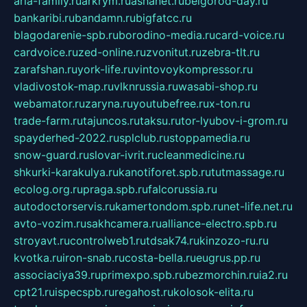
aria-family.ru
arkrym.ru
ashanet.ru
belgorod-day.ru
bankaribi.ru
bandamn.ru
bigfatcc.ru
blagodarenie-spb.ru
borodino-media.ru
card-voice.ru
cardvoice.ru
zed-online.ru
zvonitut.ru
zebra-tlt.ru
zarafshan.ru
york-life.ru
vintovoykompressor.ru
vladivostok-map.ru
vlknrussia.ru
wasabi-shop.ru
webamator.ru
zaryna.ru
youtubefree.ru
x-ton.ru
trade-farm.ru
tajuncos.ru
taksu.ru
tor-lyubov-i-grom.ru
spayderhed-2022.ru
splclub.ru
stoppamedia.ru
snow-guard.ru
slovar-ivrit.ru
cleanmedicine.ru
shkurki-karakulya.ru
kanotiforet.spb.ru
tutmassage.ru
ecolog.org.ru
praga.spb.ru
falcorussia.ru
autodoctorservis.ru
kamertondom.spb.ru
net-life.net.ru
avto-vozim.ru
sakhcamera.ru
alliance-electro.spb.ru
stroyavt.ru
controlweb1.ru
tdsak74.ru
kinzozo-ru.ru
kvotka.ru
iron-snab.ru
costa-bella.ru
eugrus.pp.ru
associaciya39.ru
primexpo.spb.ru
bezmorchin.ru
ia2.ru
cpt21.ru
ispecspb.ru
regahost.ru
kolosok-elita.ru