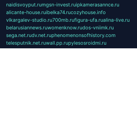
naidisvoyput.ru
mgsn-invest.ru
ipkamerasannce.ru
alicante-house.ru
ibelka74.ru
cozyhouse.info
vlkargalev-studio.ru
700mb.ru
figura-ufa.ru
alina-live.ru
belarusiannews.ru
womenknow.ru
dos-vniimk.ru
sega.net.ru
dv.net.ru
phenomenonsofhistory.com
telesputnik.net.ru
wall.pp.ru
pylesosroidmi.ru
gtc-clan.ru
cligs.ru
bibikazap.ru
popova.org.ru
netwhistler.spb.ru
bellvil.ru
bonzon.ru
iss-vladik.ru
defiparis.net.ru
las-gryzas.ru
amku.ru
electednews.spb.ru
feather.org.ru
spar72.ru
tankiigri.ru
dominus.com.ru
ibtree.ru
sanykool.pp.ru
unixlib.org.ru
menatep.spb.ru
gartenterrassen.ru
printeka.ru
skvozilka.com.ru
parkovka-pub.ru
lovemobi.ru
art-ru.ru
emulatorz.com.ru
alucomp.com.ru
tatforum.com.ru
alternativa-profi.ru
dermakler.ru
artsurvey.ru
aredir.ru
khimspas.ru
centr-maxi.ru
2018r.ru
bort-stomer-defort.ru
professional2.ru
gibsons.ru
artselena.ru
art-pilot.ru
ingredient.spb.ru