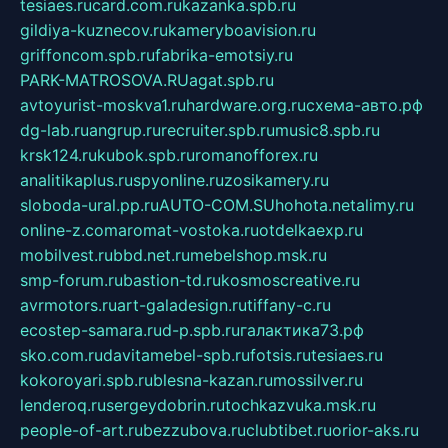
tesiaes.ru
card.com.ru
kazanka.spb.ru
gildiya-kuznecov.ru
kameryboavision.ru
griffoncom.spb.ru
fabrika-emotsiy.ru
PARK-MATROSOVA.RU
agat.spb.ru
avtoyurist-moskva1.ru
hardware.org.ru
схема-авто.рф
dg-lab.ru
angrup.ru
recruiter.spb.ru
music8.spb.ru
krsk124.ru
kubok.spb.ru
romanofforex.ru
analitikaplus.ru
spyonline.ru
zosikamery.ru
sloboda-ural.pp.ru
AUTO-COM.SU
hohota.net
alimy.ru
online-z.com
aromat-vostoka.ru
otdelkaexp.ru
mobilvest.ru
bbd.net.ru
mebelshop.msk.ru
smp-forum.ru
bastion-td.ru
kosmoscreative.ru
avrmotors.ru
art-galadesign.ru
tiffany-c.ru
ecostep-samara.ru
d-p.spb.ru
галактика73.рф
sko.com.ru
davitamebel-spb.ru
fotsis.ru
tesiaes.ru
kokoroyari.spb.ru
blesna-kazan.ru
mossilver.ru
lenderoq.ru
sergeydobrin.ru
tochkazvuka.msk.ru
people-of-art.ru
bezzubova.ru
clubtibet.ru
orior-aks.ru