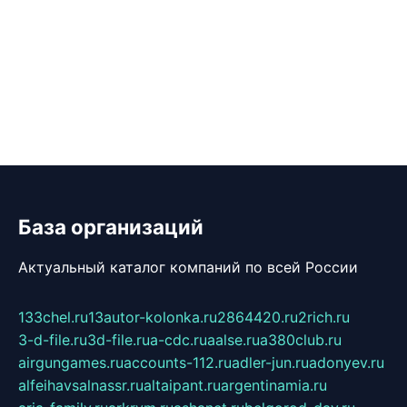
База организаций
Актуальный каталог компаний по всей России
133chel.ru
13autor-kolonka.ru
2864420.ru
2rich.ru
3-d-file.ru
3d-file.ru
a-cdc.ru
aalse.ru
a380club.ru
airgungames.ru
accounts-112.ru
adler-jun.ru
adonyev.ru
alfeihavsalnassr.ru
altaipant.ru
argentinamia.ru