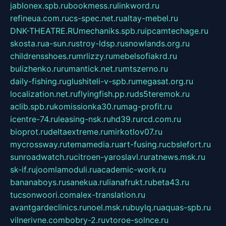
jablonex.spb.ru
bookmess.ru
linkword.ru
refineua.com.ru
cs-spec.net.ru
altay-mebel.ru
DNK-THEATRE.RU
mechaniks.spb.ru
ipcamtechage.ru
skosta.ru
a-sun.ru
stroy-ldsp.ru
snowlands.org.ru
childrensshoes.ru
mrlizzy.ru
mebelsofiakrd.ru
bulizhenko.ru
rumantick.net.ru
mtszerno.ru
daily-fishing.ru
glushiteli-v-spb.ru
megasat.org.ru
localization.net.ru
flyingfish.pp.ru
ds5teremok.ru
aclib.spb.ru
komissionka30.ru
mag-profit.ru
icentre-74.ru
leasing-nsk.ru
hd39.ru
rcd.com.ru
bioprot.ru
deltaextreme.ru
mirkotlov07.ru
mycrossway.ru
temamedia.ru
art-fusing.ru
cbslefort.ru
sunroadwatch.ru
citroen-yaroslavl.ru
ratnews.msk.ru
sk-if.ru
joomlamoduli.ru
academic-work.ru
bananaboys.ru
sanekua.ru
lianafrukt.ru
beta43.ru
tucsonwoori.com
alex-translation.ru
avantgardeclinics.ru
noel.msk.ru
buylq.ru
aquas-spb.ru
vilnerivne.com
bobry-2.ru
vtoroe-solnce.ru