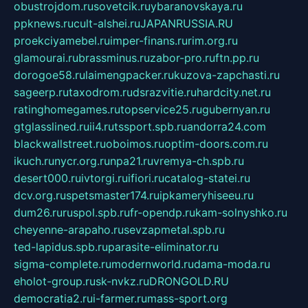
obustrojdom.ru
sovetcik.ru
ybaranovskaya.ru
ppknews.ru
cult-alshei.ru
JAPANRUSSIA.RU
proekciyamebel.ru
imper-finans.ru
rim.org.ru
glamourai.ru
brassminus.ru
zabor-pro.ru
ftn.pp.ru
dorogoe58.ru
laimengpacker.ru
kuzova-zapchasti.ru
sageerp.ru
taxodrom.ru
dsrazvitie.ru
hardcity.net.ru
ratinghomegames.ru
topservice25.ru
gubernyan.ru
gtglasslined.ru
ii4.ru
tssport.spb.ru
andorra24.com
blackwallstreet.ru
oboimos.ru
optim-doors.com.ru
ikuch.ru
nycr.org.ru
npa21.ru
vremya-ch.spb.ru
desert000.ru
ivtorgi.ru
ifiori.ru
catalog-statei.ru
dcv.org.ru
spetsmaster174.ru
ipkameryhiseeu.ru
dum26.ru
ruspol.spb.ru
fr-opendp.ru
kam-solnyshko.ru
cheyenne-arapaho.ru
sevzapmetal.spb.ru
ted-lapidus.spb.ru
parasite-eliminator.ru
sigma-complete.ru
modernworld.ru
dama-moda.ru
eholot-group.ru
sk-nvkz.ru
DRONGOLD.RU
democratia2.ru
i-farmer.ru
mass-sport.org