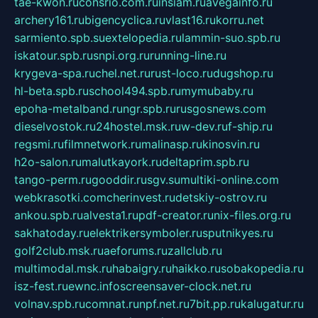
tae-kwon.ru
consrio.com.ru
insiam.ru
avegainfo.ru
archery161.ru
bigencyclica.ru
vlast16.ru
korru.net
sarmiento.spb.su
extelopedia.ru
lammin-suo.spb.ru
iskatour.spb.ru
snpi.org.ru
running-line.ru
krygeva-spa.ru
chel.net.ru
rust-loco.ru
dugshop.ru
hl-beta.spb.ru
school494.spb.ru
mymubaby.ru
epoha-metalband.ru
ngr.spb.ru
rusgosnews.com
dieselvostok.ru
24hostel.msk.ru
w-dev.ru
f-ship.ru
regsmi.ru
filmnetwork.ru
malinasp.ru
kinosvin.ru
h2o-salon.ru
malutkayork.ru
deltaprim.spb.ru
tango-perm.ru
gooddir.ru
sgv.su
multiki-online.com
webkrasotki.com
cherinvest.ru
detskiy-ostrov.ru
ankou.spb.ru
alvesta1.ru
pdf-creator.ru
nix-files.org.ru
sakhatoday.ru
elektrikersymboler.ru
sputnikyes.ru
golf2club.msk.ru
aeforums.ru
zallclub.ru
multimodal.msk.ru
habaigry.ru
haikko.ru
sobakopedia.ru
isz-fest.ru
ewnc.info
screensaver-clock.net.ru
volnav.spb.ru
comnat.ru
npf.net.ru
7bit.pp.ru
kalugatur.ru