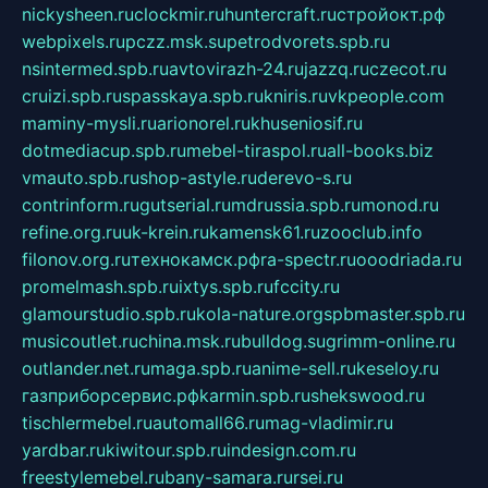
nickysheen.ru
clockmir.ru
huntercraft.ru
стройокт.рф
webpixels.ru
pczz.msk.su
petrodvorets.spb.ru
nsintermed.spb.ru
avtovirazh-24.ru
jazzq.ru
czecot.ru
cruizi.spb.ru
spasskaya.spb.ru
kniris.ru
vkpeople.com
maminy-mysli.ru
arionorel.ru
khuseniosif.ru
dotmediacup.spb.ru
mebel-tiraspol.ru
all-books.biz
vmauto.spb.ru
shop-astyle.ru
derevo-s.ru
contrinform.ru
gutserial.ru
mdrussia.spb.ru
monod.ru
refine.org.ru
uk-krein.ru
kamensk61.ru
zooclub.info
filonov.org.ru
технокамск.рф
ra-spectr.ru
ooodriada.ru
promelmash.spb.ru
ixtys.spb.ru
fccity.ru
glamourstudio.spb.ru
kola-nature.org
spbmaster.spb.ru
musicoutlet.ru
china.msk.ru
bulldog.su
grimm-online.ru
outlander.net.ru
maga.spb.ru
anime-sell.ru
keseloy.ru
газприборсервис.рф
karmin.spb.ru
shekswood.ru
tischlermebel.ru
automall66.ru
mag-vladimir.ru
yardbar.ru
kiwitour.spb.ru
indesign.com.ru
freestylemebel.ru
bany-samara.ru
rsei.ru