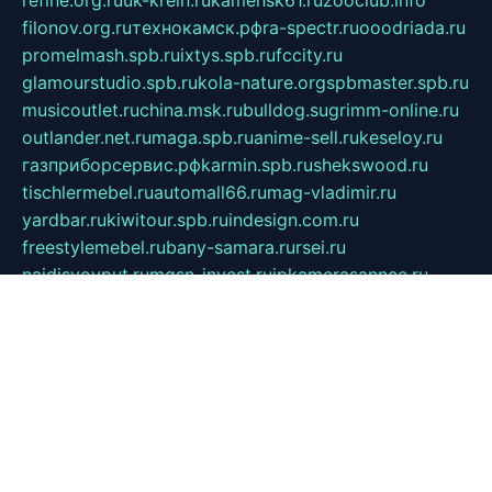
filonov.org.ru
технокамск.рф
ra-spectr.ru
ooodriada.ru
promelmash.spb.ru
ixtys.spb.ru
fccity.ru
glamourstudio.spb.ru
kola-nature.org
spbmaster.spb.ru
musicoutlet.ru
china.msk.ru
bulldog.su
grimm-online.ru
outlander.net.ru
maga.spb.ru
anime-sell.ru
keseloy.ru
газприборсервис.рф
karmin.spb.ru
shekswood.ru
tischlermebel.ru
automall66.ru
mag-vladimir.ru
yardbar.ru
kiwitour.spb.ru
indesign.com.ru
freestylemebel.ru
bany-samara.ru
rsei.ru
naidisvoyput.ru
mgsn-invest.ru
ipkamerasannce.ru
alicante-house.ru
ibelka74.ru
cozyhouse.info
vlkargalev-studio.ru
700mb.ru
figura-ufa.ru
alina-live.ru
belarusiannews.ru
womenknow.ru
dos-vniimk.ru
sega.net.ru
dv.net.ru
phenomenonsofhistory.com
telesputnik.net.ru
wall.pp.ru
pylesosroidmi.ru
gtc-clan.ru
cligs.ru
bibikazap.ru
popova.org.ru
netwhistler.spb.ru
bellvil.ru
bonzon.ru
iss-vladik.ru