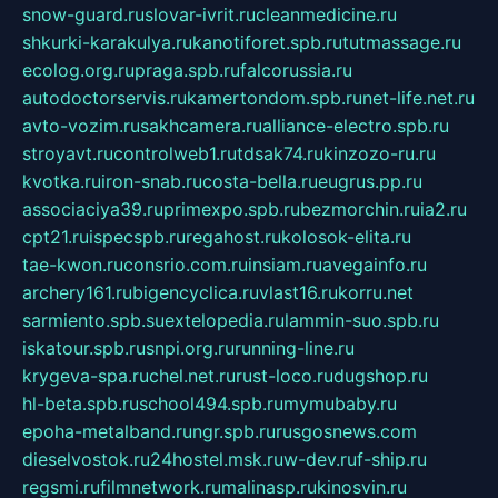
snow-guard.ru
slovar-ivrit.ru
cleanmedicine.ru
shkurki-karakulya.ru
kanotiforet.spb.ru
tutmassage.ru
ecolog.org.ru
praga.spb.ru
falcorussia.ru
autodoctorservis.ru
kamertondom.spb.ru
net-life.net.ru
avto-vozim.ru
sakhcamera.ru
alliance-electro.spb.ru
stroyavt.ru
controlweb1.ru
tdsak74.ru
kinzozo-ru.ru
kvotka.ru
iron-snab.ru
costa-bella.ru
eugrus.pp.ru
associaciya39.ru
primexpo.spb.ru
bezmorchin.ru
ia2.ru
cpt21.ru
ispecspb.ru
regahost.ru
kolosok-elita.ru
tae-kwon.ru
consrio.com.ru
insiam.ru
avegainfo.ru
archery161.ru
bigencyclica.ru
vlast16.ru
korru.net
sarmiento.spb.su
extelopedia.ru
lammin-suo.spb.ru
iskatour.spb.ru
snpi.org.ru
running-line.ru
krygeva-spa.ru
chel.net.ru
rust-loco.ru
dugshop.ru
hl-beta.spb.ru
school494.spb.ru
mymubaby.ru
epoha-metalband.ru
ngr.spb.ru
rusgosnews.com
dieselvostok.ru
24hostel.msk.ru
w-dev.ru
f-ship.ru
regsmi.ru
filmnetwork.ru
malinasp.ru
kinosvin.ru