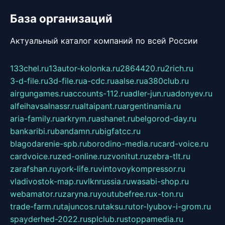
База организаций
Актуальный каталог компаний по всей России
133chel.ru
13autor-kolonka.ru
2864420.ru
2rich.ru
3-d-file.ru
3d-file.ru
a-cdc.ru
aalse.ru
a380club.ru
airgungames.ru
accounts-112.ru
adler-jun.ru
adonyev.ru
alfeihavsalnassr.ru
altaipant.ru
argentinamia.ru
aria-family.ru
arkrym.ru
ashanet.ru
belgorod-day.ru
bankaribi.ru
bandamn.ru
bigfatcc.ru
blagodarenie-spb.ru
borodino-media.ru
card-voice.ru
cardvoice.ru
zed-online.ru
zvonitut.ru
zebra-tlt.ru
zarafshan.ru
york-life.ru
vintovoykompressor.ru
vladivostok-map.ru
vlknrussia.ru
wasabi-shop.ru
webamator.ru
zaryna.ru
youtubefree.ru
x-ton.ru
trade-farm.ru
tajuncos.ru
taksu.ru
tor-lyubov-i-grom.ru
spayderhed-2022.ru
splclub.ru
stoppamedia.ru