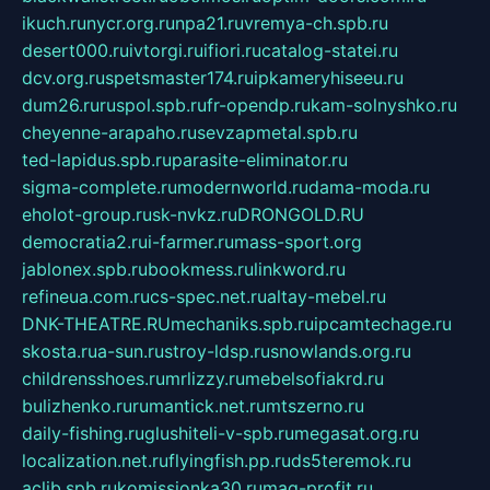
ikuch.ru
nycr.org.ru
npa21.ru
vremya-ch.spb.ru
desert000.ru
ivtorgi.ru
ifiori.ru
catalog-statei.ru
dcv.org.ru
spetsmaster174.ru
ipkameryhiseeu.ru
dum26.ru
ruspol.spb.ru
fr-opendp.ru
kam-solnyshko.ru
cheyenne-arapaho.ru
sevzapmetal.spb.ru
ted-lapidus.spb.ru
parasite-eliminator.ru
sigma-complete.ru
modernworld.ru
dama-moda.ru
eholot-group.ru
sk-nvkz.ru
DRONGOLD.RU
democratia2.ru
i-farmer.ru
mass-sport.org
jablonex.spb.ru
bookmess.ru
linkword.ru
refineua.com.ru
cs-spec.net.ru
altay-mebel.ru
DNK-THEATRE.RU
mechaniks.spb.ru
ipcamtechage.ru
skosta.ru
a-sun.ru
stroy-ldsp.ru
snowlands.org.ru
childrensshoes.ru
mrlizzy.ru
mebelsofiakrd.ru
bulizhenko.ru
rumantick.net.ru
mtszerno.ru
daily-fishing.ru
glushiteli-v-spb.ru
megasat.org.ru
localization.net.ru
flyingfish.pp.ru
ds5teremok.ru
aclib.spb.ru
komissionka30.ru
mag-profit.ru