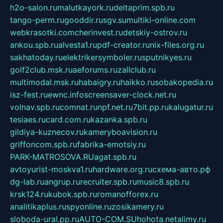
h2o-salon.ru
malutkayork.ru
deltaprim.spb.ru
tango-perm.ru
gooddir.ru
sgv.su
multiki-online.com
webkrasotki.com
cherinvest.ru
detskiy-ostrov.ru
ankou.spb.ru
alvesta1.ru
pdf-creator.ru
nix-files.org.ru
sakhatoday.ru
elektrikersymboler.ru
sputnikyes.ru
golf2club.msk.ru
aeforums.ru
zallclub.ru
multimodal.msk.ru
habaigry.ru
haikko.ru
sobakopedia.ru
isz-fest.ru
ewnc.info
screensaver-clock.net.ru
volnav.spb.ru
comnat.ru
npf.net.ru
7bit.pp.ru
kalugatur.ru
tesiaes.ru
card.com.ru
kazanka.spb.ru
gildiya-kuznecov.ru
kameryboavision.ru
griffoncom.spb.ru
fabrika-emotsiy.ru
PARK-MATROSOVA.RU
agat.spb.ru
avtoyurist-moskva1.ru
hardware.org.ru
схема-авто.рф
dg-lab.ru
angrup.ru
recruiter.spb.ru
music8.spb.ru
krsk124.ru
kubok.spb.ru
romanofforex.ru
analitikaplus.ru
spyonline.ru
zosikamery.ru
sloboda-ural.pp.ru
AUTO-COM.SU
hohota.net
alimy.ru