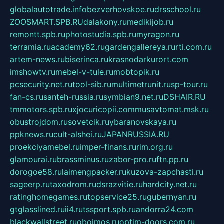
globalautotrade.info
bezverhovskoe.ru
drsschool.ru
ZOOSMART.SPB.RU
dalakony.ru
medikijob.ru
remontt.spb.ru
photostudia.spb.ru
myragon.ru
terramia.ru
academy62.ru
gardengallereya.ru
rti.com.ru
artem-news.ru
biserinca.ru
krasnodarkurort.com
imshowtv.ru
mebel-v-tule.ru
mobtopik.ru
pcsecurity.net.ru
tool-sib.ru
multimetrunit.ru
sp-tour.ru
fan-cs.ru
santeh-russia.ru
symbian9.net.ru
DSHAIR.RU
tmmotors.spb.ru
xjocuricopii.com
musavtomat.msk.ru
obustrojdom.ru
sovetcik.ru
ybaranovskaya.ru
ppknews.ru
cult-alshei.ru
JAPANRUSSIA.RU
proekciyamebel.ru
imper-finans.ru
rim.org.ru
glamourai.ru
brassminus.ru
zabor-pro.ru
ftn.pp.ru
dorogoe58.ru
laimengpacker.ru
kuzova-zapchasti.ru
sageerp.ru
taxodrom.ru
dsrazvitie.ru
hardcity.net.ru
ratinghomegames.ru
topservice25.ru
gubernyan.ru
gtglasslined.ru
ii4.ru
tssport.spb.ru
andorra24.com
blackwallstreet.ru
oboimos.ru
optim-doors.com.ru