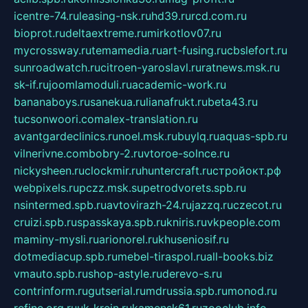
icentre-74.ru
leasing-nsk.ru
hd39.ru
rcd.com.ru
bioprot.ru
deltaextreme.ru
mirkotlov07.ru
mycrossway.ru
temamedia.ru
art-fusing.ru
cbslefort.ru
sunroadwatch.ru
citroen-yaroslavl.ru
ratnews.msk.ru
sk-if.ru
joomlamoduli.ru
academic-work.ru
bananaboys.ru
sanekua.ru
lianafrukt.ru
beta43.ru
tucsonwoori.com
alex-translation.ru
avantgardeclinics.ru
noel.msk.ru
buylq.ru
aquas-spb.ru
vilnerivne.com
bobry-2.ru
vtoroe-solnce.ru
nickysheen.ru
clockmir.ru
huntercraft.ru
стройокт.рф
webpixels.ru
pczz.msk.su
petrodvorets.spb.ru
nsintermed.spb.ru
avtovirazh-24.ru
jazzq.ru
czecot.ru
cruizi.spb.ru
spasskaya.spb.ru
kniris.ru
vkpeople.com
maminy-mysli.ru
arionorel.ru
khuseniosif.ru
dotmediacup.spb.ru
mebel-tiraspol.ru
all-books.biz
vmauto.spb.ru
shop-astyle.ru
derevo-s.ru
contrinform.ru
gutserial.ru
mdrussia.spb.ru
monod.ru
refine.org.ru
uk-krein.ru
kamensk61.ru
zooclub.info