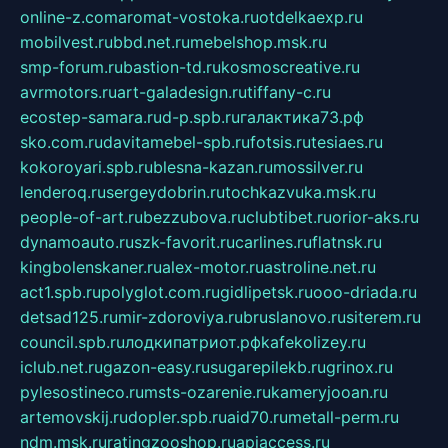
online-z.com
aromat-vostoka.ru
otdelkaexp.ru
mobilvest.ru
bbd.net.ru
mebelshop.msk.ru
smp-forum.ru
bastion-td.ru
kosmoscreative.ru
avrmotors.ru
art-galadesign.ru
tiffany-c.ru
ecostep-samara.ru
d-p.spb.ru
галактика73.рф
sko.com.ru
davitamebel-spb.ru
fotsis.ru
tesiaes.ru
kokoroyari.spb.ru
blesna-kazan.ru
mossilver.ru
lenderoq.ru
sergeydobrin.ru
tochkazvuka.msk.ru
people-of-art.ru
bezzubova.ru
clubtibet.ru
orior-aks.ru
dynamoauto.ru
szk-favorit.ru
carlines.ru
flatnsk.ru
kingbolenskaner.ru
alex-motor.ru
astroline.net.ru
act1.spb.ru
polyglot.com.ru
gidlipetsk.ru
ooo-driada.ru
detsad125.ru
mir-zdoroviya.ru
bruslanovo.ru
siterem.ru
council.spb.ru
лодкипатриот.рф
kafekolizey.ru
iclub.net.ru
gazon-easy.ru
sugarepilekb.ru
grinox.ru
pylesostineco.ru
msts-ozarenie.ru
kameryjooan.ru
artemovskij.ru
dopler.spb.ru
aid70.ru
metall-perm.ru
ndm.msk.ru
ratingzooshop.ru
apiaccess.ru