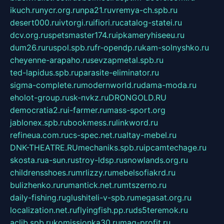
ikuch.ru
nycr.org.ru
npa21.ru
vremya-ch.spb.ru
desert000.ru
ivtorgi.ru
ifiori.ru
catalog-statei.ru
dcv.org.ru
spetsmaster174.ru
ipkameryhiseeu.ru
dum26.ru
ruspol.spb.ru
fr-opendp.ru
kam-solnyshko.ru
cheyenne-arapaho.ru
sevzapmetal.spb.ru
ted-lapidus.spb.ru
parasite-eliminator.ru
sigma-complete.ru
modernworld.ru
dama-moda.ru
eholot-group.ru
sk-nvkz.ru
DRONGOLD.RU
democratia2.ru
i-farmer.ru
mass-sport.org
jablonex.spb.ru
bookmess.ru
linkword.ru
refineua.com.ru
cs-spec.net.ru
altay-mebel.ru
DNK-THEATRE.RU
mechaniks.spb.ru
ipcamtechage.ru
skosta.ru
a-sun.ru
stroy-ldsp.ru
snowlands.org.ru
childrensshoes.ru
mrlizzy.ru
mebelsofiakrd.ru
bulizhenko.ru
rumantick.net.ru
mtszerno.ru
daily-fishing.ru
glushiteli-v-spb.ru
megasat.org.ru
localization.net.ru
flyingfish.pp.ru
ds5teremok.ru
aclib.spb.ru
komissionka30.ru
mag-profit.ru