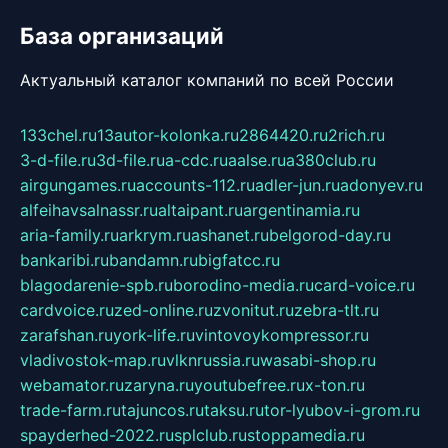
База организаций
Актуальный каталог компаний по всей России
133chel.ru
13autor-kolonka.ru
2864420.ru
2rich.ru
3-d-file.ru
3d-file.ru
a-cdc.ru
aalse.ru
a380club.ru
airgungames.ru
accounts-112.ru
adler-jun.ru
adonyev.ru
alfeihavsalnassr.ru
altaipant.ru
argentinamia.ru
aria-family.ru
arkrym.ru
ashanet.ru
belgorod-day.ru
bankaribi.ru
bandamn.ru
bigfatcc.ru
blagodarenie-spb.ru
borodino-media.ru
card-voice.ru
cardvoice.ru
zed-online.ru
zvonitut.ru
zebra-tlt.ru
zarafshan.ru
york-life.ru
vintovoykompressor.ru
vladivostok-map.ru
vlknrussia.ru
wasabi-shop.ru
webamator.ru
zaryna.ru
youtubefree.ru
x-ton.ru
trade-farm.ru
tajuncos.ru
taksu.ru
tor-lyubov-i-grom.ru
spayderhed-2022.ru
splclub.ru
stoppamedia.ru