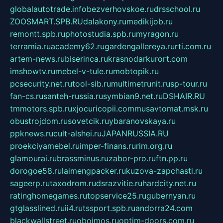
globalautotrade.info
bezverhovskoe.ru
drsschool.ru
ZOOSMART.SPB.RU
dalakony.ru
medikijob.ru
remontt.spb.ru
photostudia.spb.ru
myragon.ru
terramia.ru
academy62.ru
gardengallereya.ru
rti.com.ru
artem-news.ru
biserinca.ru
krasnodarkurort.com
imshowtv.ru
mebel-v-tule.ru
mobtopik.ru
pcsecurity.net.ru
tool-sib.ru
multimetrunit.ru
sp-tour.ru
fan-cs.ru
santeh-russia.ru
symbian9.net.ru
DSHAIR.RU
tmmotors.spb.ru
xjocuricopii.com
musavtomat.msk.ru
obustrojdom.ru
sovetcik.ru
ybaranovskaya.ru
ppknews.ru
cult-alshei.ru
JAPANRUSSIA.RU
proekciyamebel.ru
imper-finans.ru
rim.org.ru
glamourai.ru
brassminus.ru
zabor-pro.ru
ftn.pp.ru
dorogoe58.ru
laimengpacker.ru
kuzova-zapchasti.ru
sageerp.ru
taxodrom.ru
dsrazvitie.ru
hardcity.net.ru
ratinghomegames.ru
topservice25.ru
gubernyan.ru
gtglasslined.ru
ii4.ru
tssport.spb.ru
andorra24.com
blackwallstreet.ru
oboimos.ru
optim-doors.com.ru