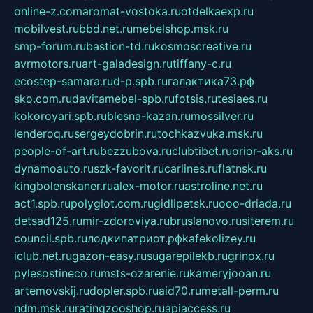
online-z.com
aromat-vostoka.ru
otdelkaexp.ru
mobilvest.ru
bbd.net.ru
mebelshop.msk.ru
smp-forum.ru
bastion-td.ru
kosmoscreative.ru
avrmotors.ru
art-galadesign.ru
tiffany-c.ru
ecostep-samara.ru
d-p.spb.ru
галактика73.рф
sko.com.ru
davitamebel-spb.ru
fotsis.ru
tesiaes.ru
kokoroyari.spb.ru
blesna-kazan.ru
mossilver.ru
lenderoq.ru
sergeydobrin.ru
tochkazvuka.msk.ru
people-of-art.ru
bezzubova.ru
clubtibet.ru
orior-aks.ru
dynamoauto.ru
szk-favorit.ru
carlines.ru
flatnsk.ru
kingbolenskaner.ru
alex-motor.ru
astroline.net.ru
act1.spb.ru
polyglot.com.ru
gidlipetsk.ru
ooo-driada.ru
detsad125.ru
mir-zdoroviya.ru
bruslanovo.ru
siterem.ru
council.spb.ru
лодкипатриот.рф
kafekolizey.ru
iclub.net.ru
gazon-easy.ru
sugarepilekb.ru
grinox.ru
pylesostineco.ru
msts-ozarenie.ru
kameryjooan.ru
artemovskij.ru
dopler.spb.ru
aid70.ru
metall-perm.ru
ndm.msk.ru
ratingzooshop.ru
apiaccess.ru