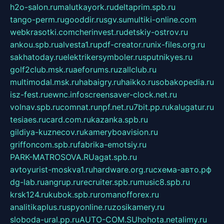
h2o-salon.ru
malutkayork.ru
deltaprim.spb.ru
tango-perm.ru
gooddir.ru
sgv.su
multiki-online.com
webkrasotki.com
cherinvest.ru
detskiy-ostrov.ru
ankou.spb.ru
alvesta1.ru
pdf-creator.ru
nix-files.org.ru
sakhatoday.ru
elektrikersymboler.ru
sputnikyes.ru
golf2club.msk.ru
aeforums.ru
zallclub.ru
multimodal.msk.ru
habaigry.ru
haikko.ru
sobakopedia.ru
isz-fest.ru
ewnc.info
screensaver-clock.net.ru
volnav.spb.ru
comnat.ru
npf.net.ru
7bit.pp.ru
kalugatur.ru
tesiaes.ru
card.com.ru
kazanka.spb.ru
gildiya-kuznecov.ru
kameryboavision.ru
griffoncom.spb.ru
fabrika-emotsiy.ru
PARK-MATROSOVA.RU
agat.spb.ru
avtoyurist-moskva1.ru
hardware.org.ru
схема-авто.рф
dg-lab.ru
angrup.ru
recruiter.spb.ru
music8.spb.ru
krsk124.ru
kubok.spb.ru
romanofforex.ru
analitikaplus.ru
spyonline.ru
zosikamery.ru
sloboda-ural.pp.ru
AUTO-COM.SU
hohota.net
alimy.ru