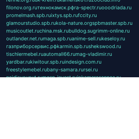
filonov.org.ru
технокамск.рф
ra-spectr.ru
ooodriada.ru
promelmash.spb.ru
ixtys.spb.ru
fccity.ru
glamourstudio.spb.ru
kola-nature.org
spbmaster.spb.ru
musicoutlet.ru
china.msk.ru
bulldog.su
grimm-online.ru
outlander.net.ru
maga.spb.ru
anime-sell.ru
keseloy.ru
газприборсервис.рф
karmin.spb.ru
shekswood.ru
tischlermebel.ru
automall66.ru
mag-vladimir.ru
yardbar.ru
kiwitour.spb.ru
indesign.com.ru
freestylemebel.ru
bany-samara.ru
rsei.ru
naidisvoyput.ru
mgsn-invest.ru
ipkamerasannce.ru
alicante-house.ru
ibelka74.ru
cozyhouse.info
vlkargalev-studio.ru
700mb.ru
figura-ufa.ru
alina-live.ru
belarusiannews.ru
womenknow.ru
dos-vniimk.ru
sega.net.ru
dv.net.ru
phenomenonsofhistory.com
telesputnik.net.ru
wall.pp.ru
pylesosroidmi.ru
gtc-clan.ru
cligs.ru
bibikazap.ru
popova.org.ru
netwhistler.spb.ru
bellvil.ru
bonzon.ru
iss-vladik.ru