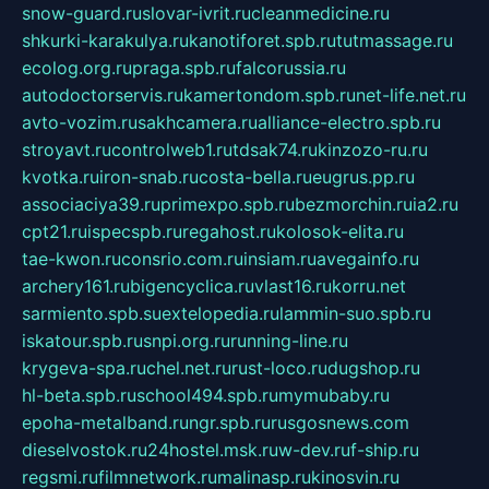
snow-guard.ru
slovar-ivrit.ru
cleanmedicine.ru
shkurki-karakulya.ru
kanotiforet.spb.ru
tutmassage.ru
ecolog.org.ru
praga.spb.ru
falcorussia.ru
autodoctorservis.ru
kamertondom.spb.ru
net-life.net.ru
avto-vozim.ru
sakhcamera.ru
alliance-electro.spb.ru
stroyavt.ru
controlweb1.ru
tdsak74.ru
kinzozo-ru.ru
kvotka.ru
iron-snab.ru
costa-bella.ru
eugrus.pp.ru
associaciya39.ru
primexpo.spb.ru
bezmorchin.ru
ia2.ru
cpt21.ru
ispecspb.ru
regahost.ru
kolosok-elita.ru
tae-kwon.ru
consrio.com.ru
insiam.ru
avegainfo.ru
archery161.ru
bigencyclica.ru
vlast16.ru
korru.net
sarmiento.spb.su
extelopedia.ru
lammin-suo.spb.ru
iskatour.spb.ru
snpi.org.ru
running-line.ru
krygeva-spa.ru
chel.net.ru
rust-loco.ru
dugshop.ru
hl-beta.spb.ru
school494.spb.ru
mymubaby.ru
epoha-metalband.ru
ngr.spb.ru
rusgosnews.com
dieselvostok.ru
24hostel.msk.ru
w-dev.ru
f-ship.ru
regsmi.ru
filmnetwork.ru
malinasp.ru
kinosvin.ru