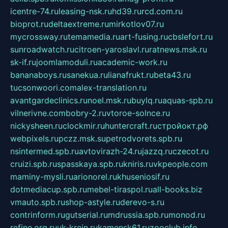
icentre-74.ru
leasing-nsk.ru
hd39.ru
rcd.com.ru
bioprot.ru
deltaextreme.ru
mirkotlov07.ru
mycrossway.ru
temamedia.ru
art-fusing.ru
cbslefort.ru
sunroadwatch.ru
citroen-yaroslavl.ru
ratnews.msk.ru
sk-if.ru
joomlamoduli.ru
academic-work.ru
bananaboys.ru
sanekua.ru
lianafrukt.ru
beta43.ru
tucsonwoori.com
alex-translation.ru
avantgardeclinics.ru
noel.msk.ru
buylq.ru
aquas-spb.ru
vilnerivne.com
bobry-2.ru
vtoroe-solnce.ru
nickysheen.ru
clockmir.ru
huntercraft.ru
стройокт.рф
webpixels.ru
pczz.msk.su
petrodvorets.spb.ru
nsintermed.spb.ru
avtovirazh-24.ru
jazzq.ru
czecot.ru
cruizi.spb.ru
spasskaya.spb.ru
kniris.ru
vkpeople.com
maminy-mysli.ru
arionorel.ru
khuseniosif.ru
dotmediacup.spb.ru
mebel-tiraspol.ru
all-books.biz
vmauto.spb.ru
shop-astyle.ru
derevo-s.ru
contrinform.ru
gutserial.ru
mdrussia.spb.ru
monod.ru
refine.org.ru
uk-krein.ru
kamensk61.ru
zooclub.info