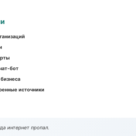
ми
ганизаций
и
арты
чат-бот
 бизнеса
еренные источники
да интернет пропал.