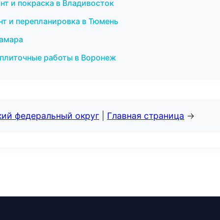
онт и покраска в Владивосток
нт и перепланировка в Тюмень
Самара
и плиточные работы в Воронеж
кий федеральный округ
|
Главная страница
→