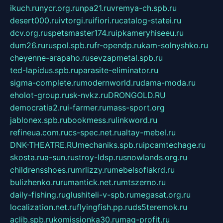
ikuch.ru
nycr.org.ru
npa21.ru
vremya-ch.spb.ru
desert000.ru
ivtorgi.ru
ifiori.ru
catalog-statei.ru
dcv.org.ru
spetsmaster174.ru
ipkameryhiseeu.ru
dum26.ru
ruspol.spb.ru
fr-opendp.ru
kam-solnyshko.ru
cheyenne-arapaho.ru
sevzapmetal.spb.ru
ted-lapidus.spb.ru
parasite-eliminator.ru
sigma-complete.ru
modernworld.ru
dama-moda.ru
eholot-group.ru
sk-nvkz.ru
DRONGOLD.RU
democratia2.ru
i-farmer.ru
mass-sport.org
jablonex.spb.ru
bookmess.ru
linkword.ru
refineua.com.ru
cs-spec.net.ru
altay-mebel.ru
DNK-THEATRE.RU
mechaniks.spb.ru
ipcamtechage.ru
skosta.ru
a-sun.ru
stroy-ldsp.ru
snowlands.org.ru
childrensshoes.ru
mrlizzy.ru
mebelsofiakrd.ru
bulizhenko.ru
rumantick.net.ru
mtszerno.ru
daily-fishing.ru
glushiteli-v-spb.ru
megasat.org.ru
localization.net.ru
flyingfish.pp.ru
ds5teremok.ru
aclib.spb.ru
komissionka30.ru
mag-profit.ru