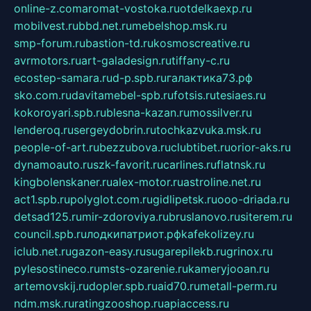
online-z.com
aromat-vostoka.ru
otdelkaexp.ru
mobilvest.ru
bbd.net.ru
mebelshop.msk.ru
smp-forum.ru
bastion-td.ru
kosmoscreative.ru
avrmotors.ru
art-galadesign.ru
tiffany-c.ru
ecostep-samara.ru
d-p.spb.ru
галактика73.рф
sko.com.ru
davitamebel-spb.ru
fotsis.ru
tesiaes.ru
kokoroyari.spb.ru
blesna-kazan.ru
mossilver.ru
lenderoq.ru
sergeydobrin.ru
tochkazvuka.msk.ru
people-of-art.ru
bezzubova.ru
clubtibet.ru
orior-aks.ru
dynamoauto.ru
szk-favorit.ru
carlines.ru
flatnsk.ru
kingbolenskaner.ru
alex-motor.ru
astroline.net.ru
act1.spb.ru
polyglot.com.ru
gidlipetsk.ru
ooo-driada.ru
detsad125.ru
mir-zdoroviya.ru
bruslanovo.ru
siterem.ru
council.spb.ru
лодкипатриот.рф
kafekolizey.ru
iclub.net.ru
gazon-easy.ru
sugarepilekb.ru
grinox.ru
pylesostineco.ru
msts-ozarenie.ru
kameryjooan.ru
artemovskij.ru
dopler.spb.ru
aid70.ru
metall-perm.ru
ndm.msk.ru
ratingzooshop.ru
apiaccess.ru