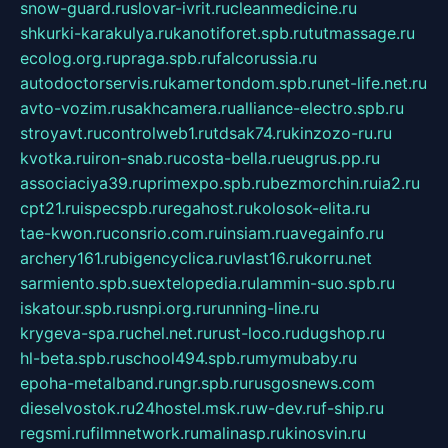
snow-guard.ru
slovar-ivrit.ru
cleanmedicine.ru
shkurki-karakulya.ru
kanotiforet.spb.ru
tutmassage.ru
ecolog.org.ru
praga.spb.ru
falcorussia.ru
autodoctorservis.ru
kamertondom.spb.ru
net-life.net.ru
avto-vozim.ru
sakhcamera.ru
alliance-electro.spb.ru
stroyavt.ru
controlweb1.ru
tdsak74.ru
kinzozo-ru.ru
kvotka.ru
iron-snab.ru
costa-bella.ru
eugrus.pp.ru
associaciya39.ru
primexpo.spb.ru
bezmorchin.ru
ia2.ru
cpt21.ru
ispecspb.ru
regahost.ru
kolosok-elita.ru
tae-kwon.ru
consrio.com.ru
insiam.ru
avegainfo.ru
archery161.ru
bigencyclica.ru
vlast16.ru
korru.net
sarmiento.spb.su
extelopedia.ru
lammin-suo.spb.ru
iskatour.spb.ru
snpi.org.ru
running-line.ru
krygeva-spa.ru
chel.net.ru
rust-loco.ru
dugshop.ru
hl-beta.spb.ru
school494.spb.ru
mymubaby.ru
epoha-metalband.ru
ngr.spb.ru
rusgosnews.com
dieselvostok.ru
24hostel.msk.ru
w-dev.ru
f-ship.ru
regsmi.ru
filmnetwork.ru
malinasp.ru
kinosvin.ru