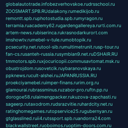
globalautotrade.info
bezverhovskoe.ru
drsschool.ru
ZOOSMART.SPB.RU
dalakony.ru
medikijob.ru
remontt.spb.ru
photostudia.spb.ru
myragon.ru
terramia.ru
academy62.ru
gardengallereya.ru
rti.com.ru
artem-news.ru
biserinca.ru
krasnodarkurort.com
imshowtv.ru
mebel-v-tule.ru
mobtopik.ru
pcsecurity.net.ru
tool-sib.ru
multimetrunit.ru
sp-tour.ru
fan-cs.ru
santeh-russia.ru
symbian9.net.ru
DSHAIR.RU
tmmotors.spb.ru
xjocuricopii.com
musavtomat.msk.ru
obustrojdom.ru
sovetcik.ru
ybaranovskaya.ru
ppknews.ru
cult-alshei.ru
JAPANRUSSIA.RU
proekciyamebel.ru
imper-finans.ru
rim.org.ru
glamourai.ru
brassminus.ru
zabor-pro.ru
ftn.pp.ru
dorogoe58.ru
laimengpacker.ru
kuzova-zapchasti.ru
sageerp.ru
taxodrom.ru
dsrazvitie.ru
hardcity.net.ru
ratinghomegames.ru
topservice25.ru
gubernyan.ru
gtglasslined.ru
ii4.ru
tssport.spb.ru
andorra24.com
blackwallstreet.ru
oboimos.ru
optim-doors.com.ru