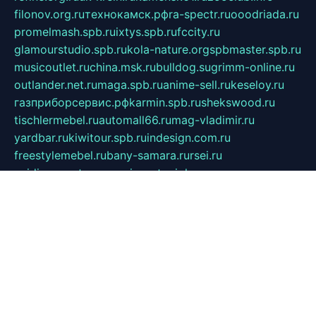
filonov.org.ru
технокамск.рф
ra-spectr.ru
ooodriada.ru
promelmash.spb.ru
ixtys.spb.ru
fccity.ru
glamourstudio.spb.ru
kola-nature.org
spbmaster.spb.ru
musicoutlet.ru
china.msk.ru
bulldog.su
grimm-online.ru
outlander.net.ru
maga.spb.ru
anime-sell.ru
keseloy.ru
газприборсервис.рф
karmin.spb.ru
shekswood.ru
tischlermebel.ru
automall66.ru
mag-vladimir.ru
yardbar.ru
kiwitour.spb.ru
indesign.com.ru
freestylemebel.ru
bany-samara.ru
rsei.ru
naidisvoyput.ru
mgsn-invest.ru
ipkamerasannce.ru
alicante-house.ru
ibelka74.ru
cozyhouse.info
vlkargalev-studio.ru
700mb.ru
figura-ufa.ru
alina-live.ru
belarusiannews.ru
womenknow.ru
dos-vniimk.ru
sega.net.ru
dv.net.ru
phenomenonsofhistory.com
telesputnik.net.ru
wall.pp.ru
pylesosroidmi.ru
gtc-clan.ru
cligs.ru
bibikazap.ru
popova.org.ru
netwhistler.spb.ru
bellvil.ru
bonzon.ru
iss-vladik.ru
defiparis.net.ru
las-gryzas.ru
amku.ru