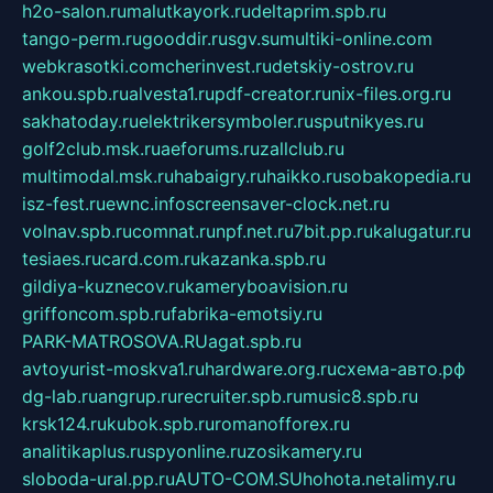
h2o-salon.ru
malutkayork.ru
deltaprim.spb.ru
tango-perm.ru
gooddir.ru
sgv.su
multiki-online.com
webkrasotki.com
cherinvest.ru
detskiy-ostrov.ru
ankou.spb.ru
alvesta1.ru
pdf-creator.ru
nix-files.org.ru
sakhatoday.ru
elektrikersymboler.ru
sputnikyes.ru
golf2club.msk.ru
aeforums.ru
zallclub.ru
multimodal.msk.ru
habaigry.ru
haikko.ru
sobakopedia.ru
isz-fest.ru
ewnc.info
screensaver-clock.net.ru
volnav.spb.ru
comnat.ru
npf.net.ru
7bit.pp.ru
kalugatur.ru
tesiaes.ru
card.com.ru
kazanka.spb.ru
gildiya-kuznecov.ru
kameryboavision.ru
griffoncom.spb.ru
fabrika-emotsiy.ru
PARK-MATROSOVA.RU
agat.spb.ru
avtoyurist-moskva1.ru
hardware.org.ru
схема-авто.рф
dg-lab.ru
angrup.ru
recruiter.spb.ru
music8.spb.ru
krsk124.ru
kubok.spb.ru
romanofforex.ru
analitikaplus.ru
spyonline.ru
zosikamery.ru
sloboda-ural.pp.ru
AUTO-COM.SU
hohota.net
alimy.ru