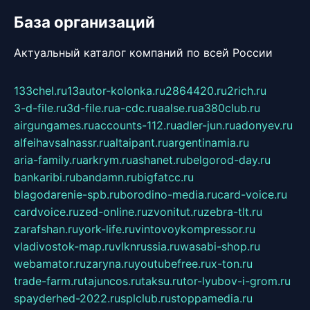
База организаций
Актуальный каталог компаний по всей России
133chel.ru
13autor-kolonka.ru
2864420.ru
2rich.ru
3-d-file.ru
3d-file.ru
a-cdc.ru
aalse.ru
a380club.ru
airgungames.ru
accounts-112.ru
adler-jun.ru
adonyev.ru
alfeihavsalnassr.ru
altaipant.ru
argentinamia.ru
aria-family.ru
arkrym.ru
ashanet.ru
belgorod-day.ru
bankaribi.ru
bandamn.ru
bigfatcc.ru
blagodarenie-spb.ru
borodino-media.ru
card-voice.ru
cardvoice.ru
zed-online.ru
zvonitut.ru
zebra-tlt.ru
zarafshan.ru
york-life.ru
vintovoykompressor.ru
vladivostok-map.ru
vlknrussia.ru
wasabi-shop.ru
webamator.ru
zaryna.ru
youtubefree.ru
x-ton.ru
trade-farm.ru
tajuncos.ru
taksu.ru
tor-lyubov-i-grom.ru
spayderhed-2022.ru
splclub.ru
stoppamedia.ru