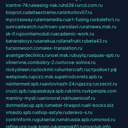
icentre-74.ru
leasing-nsk.ru
hd39.ru
rcd.com.ru
bioprot.ru
deltaextreme.ru
mirkotlov07.ru
mycrossway.ru
temamedia.ru
art-fusing.ru
cbslefort.ru
sunroadwatch.ru
citroen-yaroslavl.ru
ratnews.msk.ru
sk-if.ru
joomlamoduli.ru
academic-work.ru
bananaboys.ru
sanekua.ru
lianafrukt.ru
beta43.ru
tucsonwoori.com
alex-translation.ru
avantgardeclinics.ru
noel.msk.ru
buylq.ru
aquas-spb.ru
vilnerivne.com
bobry-2.ru
vtoroe-solnce.ru
nickysheen.ru
clockmir.ru
huntercraft.ru
стройокт.рф
webpixels.ru
pczz.msk.su
petrodvorets.spb.ru
nsintermed.spb.ru
avtovirazh-24.ru
jazzq.ru
czecot.ru
cruizi.spb.ru
spasskaya.spb.ru
kniris.ru
vkpeople.com
maminy-mysli.ru
arionorel.ru
khuseniosif.ru
dotmediacup.spb.ru
mebel-tiraspol.ru
all-books.biz
vmauto.spb.ru
shop-astyle.ru
derevo-s.ru
contrinform.ru
gutserial.ru
mdrussia.spb.ru
monod.ru
refine.org.ru
uk-krein.ru
kamensk61.ru
zooclub.info