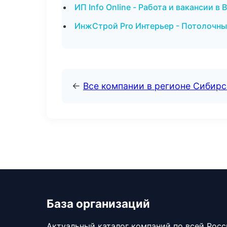
ИП Info Online - Работа и вакансии в 
ИнжСтрой Pro Интерьер - Потолочны
←
Все компании в регионе Сибир
База организаций
Актуальный каталог компаний по всей Рос