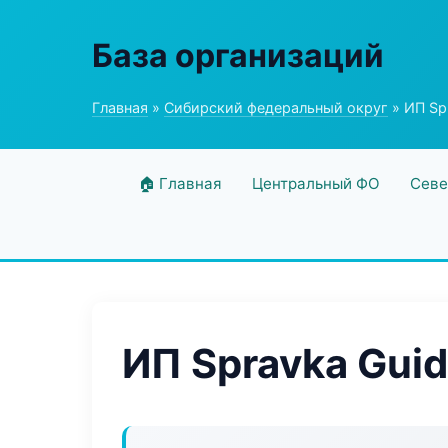
База организаций
Главная
»
Сибирский федеральный округ
» ИП Sp
🏠 Главная
Центральный ФО
Севе
ИП Spravka Gui