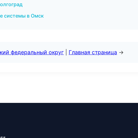
Волгоград
е системы в Омск
ский федеральный округ
|
Главная страница
→
сии