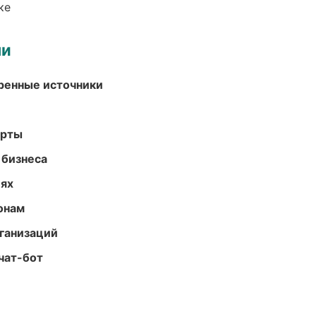
ке
ми
еренные источники
арты
 бизнеса
иях
онам
ганизаций
чат-бот