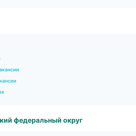
и
вакансии
акансии
ия
ский федеральный округ