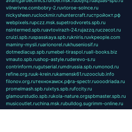
avantgardeclinics.ru
noel.msk.ru
buylq.ru
aquas-spb.ru
vilnerivne.com
bobry-2.ru
vtoroe-solnce.ru
nickysheen.ru
clockmir.ru
huntercraft.ru
стройокт.рф
webpixels.ru
pczz.msk.su
petrodvorets.spb.ru
nsintermed.spb.ru
avtovirazh-24.ru
jazzq.ru
czecot.ru
cruizi.spb.ru
spasskaya.spb.ru
kniris.ru
vkpeople.com
maminy-mysli.ru
arionorel.ru
khuseniosif.ru
dotmediacup.spb.ru
mebel-tiraspol.ru
all-books.biz
vmauto.spb.ru
shop-astyle.ru
derevo-s.ru
contrinform.ru
gutserial.ru
mdrussia.spb.ru
monod.ru
refine.org.ru
uk-krein.ru
kamensk61.ru
zooclub.info
filonov.org.ru
технокамск.рф
ra-spectr.ru
ooodriada.ru
promelmash.spb.ru
ixtys.spb.ru
fccity.ru
glamourstudio.spb.ru
kola-nature.org
spbmaster.spb.ru
musicoutlet.ru
china.msk.ru
bulldog.su
grimm-online.ru
outlander.net.ru
maga.spb.ru
anime-sell.ru
keseloy.ru
газприборсервис.рф
karmin.spb.ru
shekswood.ru
tischlermebel.ru
automall66.ru
mag-vladimir.ru