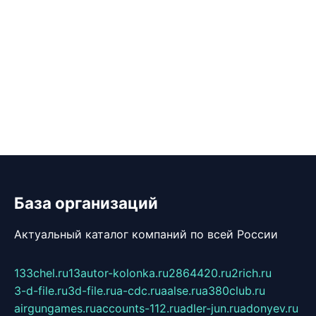
База организаций
Актуальный каталог компаний по всей России
133chel.ru
13autor-kolonka.ru
2864420.ru
2rich.ru
3-d-file.ru
3d-file.ru
a-cdc.ru
aalse.ru
a380club.ru
airgungames.ru
accounts-112.ru
adler-jun.ru
adonyev.ru