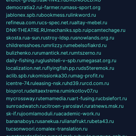
democratia2.ru
i-farmer.ru
mass-sport.org
jablonex.spb.ru
bookmess.ru
linkword.ru
refineua.com.ru
cs-spec.net.ru
altay-mebel.ru
DNK-THEATRE.RU
mechaniks.spb.ru
ipcamtechage.ru
skosta.ru
a-sun.ru
stroy-ldsp.ru
snowlands.org.ru
childrensshoes.ru
mrlizzy.ru
mebelsofiakrd.ru
bulizhenko.ru
rumantick.net.ru
mtszerno.ru
daily-fishing.ru
glushiteli-v-spb.ru
megasat.org.ru
localization.net.ru
flyingfish.pp.ru
ds5teremok.ru
aclib.spb.ru
komissionka30.ru
mag-profit.ru
icentre-74.ru
leasing-nsk.ru
hd39.ru
rcd.com.ru
bioprot.ru
deltaextreme.ru
mirkotlov07.ru
mycrossway.ru
temamedia.ru
art-fusing.ru
cbslefort.ru
sunroadwatch.ru
citroen-yaroslavl.ru
ratnews.msk.ru
sk-if.ru
joomlamoduli.ru
academic-work.ru
bananaboys.ru
sanekua.ru
lianafrukt.ru
beta43.ru
tucsonwoori.com
alex-translation.ru