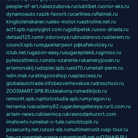
people-of-art.ru
bezzubova.ru
clubtibet.ru
orior-aks.ru
dynamoauto.ru
szk-favorit.ru
carlines.ru
flatnsk.ru
kingbolenskaner.ru
alex-motor.ru
astroline.net.ru
act1.spb.ru
polyglot.com.ru
gidlipetsk.ru
ooo-driada.ru
detsad125.ru
mir-zdoroviya.ru
bruslanovo.ru
siterem.ru
council.spb.ru
лодкипатриот.рф
kafekolizey.ru
iclub.net.ru
gazon-easy.ru
sugarepilekb.ru
grinox.ru
pylesostineco.ru
msts-ozarenie.ru
kameryjooan.ru
artemovskij.ru
dopler.spb.ru
aid70.ru
metall-perm.ru
ndm.msk.ru
ratingzooshop.ru
apiaccess.ru
globalautotrade.info
bezverhovskoe.ru
drsschool.ru
ZOOSMART.SPB.RU
dalakony.ru
medikijob.ru
remontt.spb.ru
photostudia.spb.ru
myragon.ru
terramia.ru
academy62.ru
gardengallereya.ru
rti.com.ru
artem-news.ru
biserinca.ru
krasnodarkurort.com
imshowtv.ru
mebel-v-tule.ru
mobtopik.ru
pcsecurity.net.ru
tool-sib.ru
multimetrunit.ru
sp-tour.ru
fan-cs.ru
santeh-russia.ru
symbian9.net.ru
DSHAIR.RU