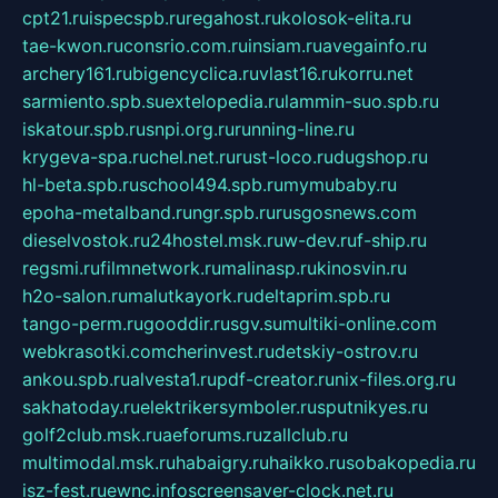
cpt21.ru
ispecspb.ru
regahost.ru
kolosok-elita.ru
tae-kwon.ru
consrio.com.ru
insiam.ru
avegainfo.ru
archery161.ru
bigencyclica.ru
vlast16.ru
korru.net
sarmiento.spb.su
extelopedia.ru
lammin-suo.spb.ru
iskatour.spb.ru
snpi.org.ru
running-line.ru
krygeva-spa.ru
chel.net.ru
rust-loco.ru
dugshop.ru
hl-beta.spb.ru
school494.spb.ru
mymubaby.ru
epoha-metalband.ru
ngr.spb.ru
rusgosnews.com
dieselvostok.ru
24hostel.msk.ru
w-dev.ru
f-ship.ru
regsmi.ru
filmnetwork.ru
malinasp.ru
kinosvin.ru
h2o-salon.ru
malutkayork.ru
deltaprim.spb.ru
tango-perm.ru
gooddir.ru
sgv.su
multiki-online.com
webkrasotki.com
cherinvest.ru
detskiy-ostrov.ru
ankou.spb.ru
alvesta1.ru
pdf-creator.ru
nix-files.org.ru
sakhatoday.ru
elektrikersymboler.ru
sputnikyes.ru
golf2club.msk.ru
aeforums.ru
zallclub.ru
multimodal.msk.ru
habaigry.ru
haikko.ru
sobakopedia.ru
isz-fest.ru
ewnc.info
screensaver-clock.net.ru