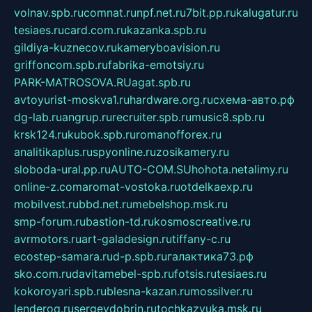
volnav.spb.ru
comnat.ru
npf.net.ru
7bit.pp.ru
kalugatur.ru
tesiaes.ru
card.com.ru
kazanka.spb.ru
gildiya-kuznecov.ru
kameryboavision.ru
griffoncom.spb.ru
fabrika-emotsiy.ru
PARK-MATROSOVA.RU
agat.spb.ru
avtoyurist-moskva1.ru
hardware.org.ru
схема-авто.рф
dg-lab.ru
angrup.ru
recruiter.spb.ru
music8.spb.ru
krsk124.ru
kubok.spb.ru
romanofforex.ru
analitikaplus.ru
spyonline.ru
zosikamery.ru
sloboda-ural.pp.ru
AUTO-COM.SU
hohota.net
alimy.ru
online-z.com
aromat-vostoka.ru
otdelkaexp.ru
mobilvest.ru
bbd.net.ru
mebelshop.msk.ru
smp-forum.ru
bastion-td.ru
kosmoscreative.ru
avrmotors.ru
art-galadesign.ru
tiffany-c.ru
ecostep-samara.ru
d-p.spb.ru
галактика73.рф
sko.com.ru
davitamebel-spb.ru
fotsis.ru
tesiaes.ru
kokoroyari.spb.ru
blesna-kazan.ru
mossilver.ru
lenderoq.ru
sergeydobrin.ru
tochkazvuka.msk.ru