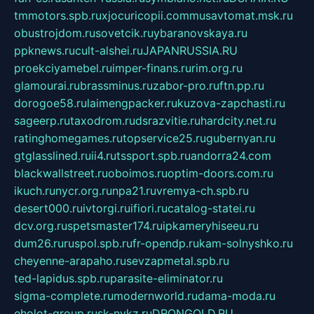
tmmotors.spb.ru
xjocuricopii.com
musavtomat.msk.ru
obustrojdom.ru
sovetcik.ru
ybaranovskaya.ru
ppknews.ru
cult-alshei.ru
JAPANRUSSIA.RU
proekciyamebel.ru
imper-finans.ru
rim.org.ru
glamourai.ru
brassminus.ru
zabor-pro.ru
ftn.pp.ru
dorogoe58.ru
laimengpacker.ru
kuzova-zapchasti.ru
sageerp.ru
taxodrom.ru
dsrazvitie.ru
hardcity.net.ru
ratinghomegames.ru
topservice25.ru
gubernyan.ru
gtglasslined.ru
ii4.ru
tssport.spb.ru
andorra24.com
blackwallstreet.ru
oboimos.ru
optim-doors.com.ru
ikuch.ru
nycr.org.ru
npa21.ru
vremya-ch.spb.ru
desert000.ru
ivtorgi.ru
ifiori.ru
catalog-statei.ru
dcv.org.ru
spetsmaster174.ru
ipkameryhiseeu.ru
dum26.ru
ruspol.spb.ru
fr-opendp.ru
kam-solnyshko.ru
cheyenne-arapaho.ru
sevzapmetal.spb.ru
ted-lapidus.spb.ru
parasite-eliminator.ru
sigma-complete.ru
modernworld.ru
dama-moda.ru
eholot-group.ru
sk-nvkz.ru
DRONGOLD.RU