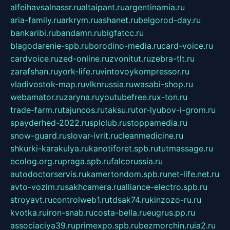
alfeihavsalnassr.ru
altaipant.ru
argentinamia.ru
aria-family.ru
arkrym.ru
ashanet.ru
belgorod-day.ru
bankaribi.ru
bandamn.ru
bigfatcc.ru
blagodarenie-spb.ru
borodino-media.ru
card-voice.ru
cardvoice.ru
zed-online.ru
zvonitut.ru
zebra-tlt.ru
zarafshan.ru
york-life.ru
vintovoykompressor.ru
vladivostok-map.ru
vlknrussia.ru
wasabi-shop.ru
webamator.ru
zaryna.ru
youtubefree.ru
x-ton.ru
trade-farm.ru
tajuncos.ru
taksu.ru
tor-lyubov-i-grom.ru
spayderhed-2022.ru
splclub.ru
stoppamedia.ru
snow-guard.ru
slovar-ivrit.ru
cleanmedicine.ru
shkurki-karakulya.ru
kanotiforet.spb.ru
tutmassage.ru
ecolog.org.ru
praga.spb.ru
falcorussia.ru
autodoctorservis.ru
kamertondom.spb.ru
net-life.net.ru
avto-vozim.ru
sakhcamera.ru
alliance-electro.spb.ru
stroyavt.ru
controlweb1.ru
tdsak74.ru
kinzozo-ru.ru
kvotka.ru
iron-snab.ru
costa-bella.ru
eugrus.pp.ru
associaciya39.ru
primexpo.spb.ru
bezmorchin.ru
ia2.ru