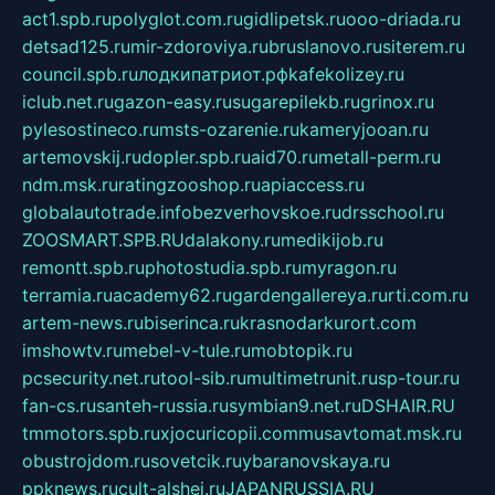
act1.spb.ru
polyglot.com.ru
gidlipetsk.ru
ooo-driada.ru
detsad125.ru
mir-zdoroviya.ru
bruslanovo.ru
siterem.ru
council.spb.ru
лодкипатриот.рф
kafekolizey.ru
iclub.net.ru
gazon-easy.ru
sugarepilekb.ru
grinox.ru
pylesostineco.ru
msts-ozarenie.ru
kameryjooan.ru
artemovskij.ru
dopler.spb.ru
aid70.ru
metall-perm.ru
ndm.msk.ru
ratingzooshop.ru
apiaccess.ru
globalautotrade.info
bezverhovskoe.ru
drsschool.ru
ZOOSMART.SPB.RU
dalakony.ru
medikijob.ru
remontt.spb.ru
photostudia.spb.ru
myragon.ru
terramia.ru
academy62.ru
gardengallereya.ru
rti.com.ru
artem-news.ru
biserinca.ru
krasnodarkurort.com
imshowtv.ru
mebel-v-tule.ru
mobtopik.ru
pcsecurity.net.ru
tool-sib.ru
multimetrunit.ru
sp-tour.ru
fan-cs.ru
santeh-russia.ru
symbian9.net.ru
DSHAIR.RU
tmmotors.spb.ru
xjocuricopii.com
musavtomat.msk.ru
obustrojdom.ru
sovetcik.ru
ybaranovskaya.ru
ppknews.ru
cult-alshei.ru
JAPANRUSSIA.RU