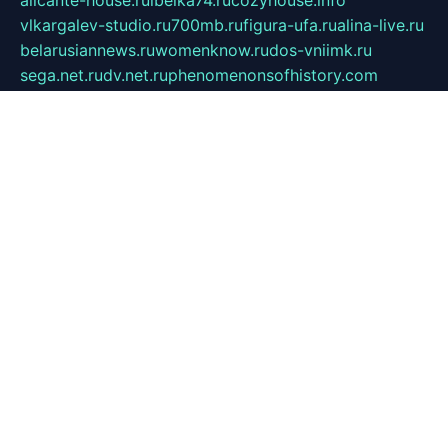
alicante-house.ru
ibelka74.ru
cozyhouse.info
vlkargalev-studio.ru
700mb.ru
figura-ufa.ru
alina-live.ru
belarusiannews.ru
womenknow.ru
dos-vniimk.ru
sega.net.ru
dv.net.ru
phenomenonsofhistory.com
telesputnik.net.ru
wall.pp.ru
pylesosroidmi.ru
gtc-clan.ru
cligs.ru
bibikazap.ru
popova.org.ru
netwhistler.spb.ru
bellvil.ru
bonzon.ru
iss-vladik.ru
defiparis.net.ru
las-gryzas.ru
amku.ru
electednews.spb.ru
feather.org.ru
spar72.ru
tankiigri.ru
dominus.com.ru
ibtree.ru
sanykool.pp.ru
unixlib.org.ru
menatep.spb.ru
gartenterrassen.ru
printeka.ru
skvozilka.com.ru
parkovka-pub.ru
lovemobi.ru
art-ru.ru
emulatorz.com.ru
alucomp.com.ru
tatforum.com.ru
alternativa-profi.ru
dermakler.ru
artsurvey.ru
aredir.ru
khimspas.ru
centr-maxi.ru
2018r.ru
bort-stomer-defort.ru
professional2.ru
gibsons.ru
artselena.ru
art-pilot.ru
ingredient.spb.ru
npfpolimer.spb.ru
argentum.spb.ru
hom-edu.ru