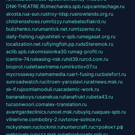
DNK-THEATRE.RU
mechaniks.spb.ru
ipcamtechage.ru
skosta.ru
a-sun.ru
stroy-ldsp.ru
snowlands.org.ru
childrensshoes.ru
mrlizzy.ru
mebelsofiakrd.ru
bulizhenko.ru
rumantick.net.ru
mtszerno.ru
daily-fishing.ru
glushiteli-v-spb.ru
megasat.org.ru
localization.net.ru
flyingfish.pp.ru
ds5teremok.ru
aclib.spb.ru
komissionka30.ru
mag-profit.ru
icentre-74.ru
leasing-nsk.ru
hd39.ru
rcd.com.ru
bioprot.ru
deltaextreme.ru
mirkotlov07.ru
mycrossway.ru
temamedia.ru
art-fusing.ru
cbslefort.ru
sunroadwatch.ru
citroen-yaroslavl.ru
ratnews.msk.ru
sk-if.ru
joomlamoduli.ru
academic-work.ru
bananaboys.ru
sanekua.ru
lianafrukt.ru
beta43.ru
tucsonwoori.com
alex-translation.ru
avantgardeclinics.ru
noel.msk.ru
buylq.ru
aquas-spb.ru
vilnerivne.com
bobry-2.ru
vtoroe-solnce.ru
nickysheen.ru
clockmir.ru
huntercraft.ru
стройокт.рф
webpixels.ru
pczz.msk.su
petrodvorets.spb.ru