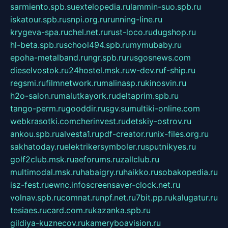
sarmiento.spb.su
extelopedia.ru
lammin-suo.spb.ru
iskatour.spb.ru
snpi.org.ru
running-line.ru
krygeva-spa.ru
chel.net.ru
rust-loco.ru
dugshop.ru
hl-beta.spb.ru
school494.spb.ru
mymubaby.ru
epoha-metalband.ru
ngr.spb.ru
rusgosnews.com
dieselvostok.ru
24hostel.msk.ru
w-dev.ru
f-ship.ru
regsmi.ru
filmnetwork.ru
malinasp.ru
kinosvin.ru
h2o-salon.ru
malutkayork.ru
deltaprim.spb.ru
tango-perm.ru
gooddir.ru
sgv.su
multiki-online.com
webkrasotki.com
cherinvest.ru
detskiy-ostrov.ru
ankou.spb.ru
alvesta1.ru
pdf-creator.ru
nix-files.org.ru
sakhatoday.ru
elektrikersymboler.ru
sputnikyes.ru
golf2club.msk.ru
aeforums.ru
zallclub.ru
multimodal.msk.ru
habaigry.ru
haikko.ru
sobakopedia.ru
isz-fest.ru
ewnc.info
screensaver-clock.net.ru
volnav.spb.ru
comnat.ru
npf.net.ru
7bit.pp.ru
kalugatur.ru
tesiaes.ru
card.com.ru
kazanka.spb.ru
gildiya-kuznecov.ru
kameryboavision.ru