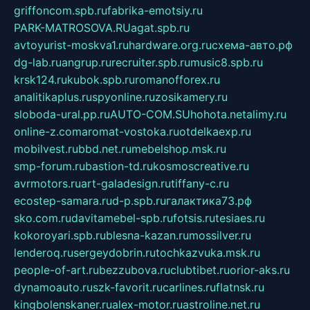
griffoncom.spb.ru
fabrika-emotsiy.ru
PARK-MATROSOVA.RU
agat.spb.ru
avtoyurist-moskva1.ru
hardware.org.ru
схема-авто.рф
dg-lab.ru
angrup.ru
recruiter.spb.ru
music8.spb.ru
krsk124.ru
kubok.spb.ru
romanofforex.ru
analitikaplus.ru
spyonline.ru
zosikamery.ru
sloboda-ural.pp.ru
AUTO-COM.SU
hohota.net
alimy.ru
online-z.com
aromat-vostoka.ru
otdelkaexp.ru
mobilvest.ru
bbd.net.ru
mebelshop.msk.ru
smp-forum.ru
bastion-td.ru
kosmoscreative.ru
avrmotors.ru
art-galadesign.ru
tiffany-c.ru
ecostep-samara.ru
d-p.spb.ru
галактика73.рф
sko.com.ru
davitamebel-spb.ru
fotsis.ru
tesiaes.ru
kokoroyari.spb.ru
blesna-kazan.ru
mossilver.ru
lenderoq.ru
sergeydobrin.ru
tochkazvuka.msk.ru
people-of-art.ru
bezzubova.ru
clubtibet.ru
orior-aks.ru
dynamoauto.ru
szk-favorit.ru
carlines.ru
flatnsk.ru
kingbolenskaner.ru
alex-motor.ru
astroline.net.ru