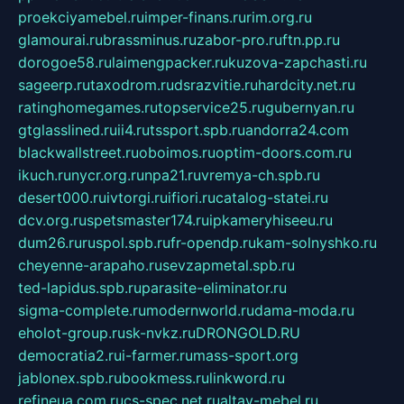
proekciyamebel.ru
imper-finans.ru
rim.org.ru
glamourai.ru
brassminus.ru
zabor-pro.ru
ftn.pp.ru
dorogoe58.ru
laimengpacker.ru
kuzova-zapchasti.ru
sageerp.ru
taxodrom.ru
dsrazvitie.ru
hardcity.net.ru
ratinghomegames.ru
topservice25.ru
gubernyan.ru
gtglasslined.ru
ii4.ru
tssport.spb.ru
andorra24.com
blackwallstreet.ru
oboimos.ru
optim-doors.com.ru
ikuch.ru
nycr.org.ru
npa21.ru
vremya-ch.spb.ru
desert000.ru
ivtorgi.ru
ifiori.ru
catalog-statei.ru
dcv.org.ru
spetsmaster174.ru
ipkameryhiseeu.ru
dum26.ru
ruspol.spb.ru
fr-opendp.ru
kam-solnyshko.ru
cheyenne-arapaho.ru
sevzapmetal.spb.ru
ted-lapidus.spb.ru
parasite-eliminator.ru
sigma-complete.ru
modernworld.ru
dama-moda.ru
eholot-group.ru
sk-nvkz.ru
DRONGOLD.RU
democratia2.ru
i-farmer.ru
mass-sport.org
jablonex.spb.ru
bookmess.ru
linkword.ru
refineua.com.ru
cs-spec.net.ru
altay-mebel.ru