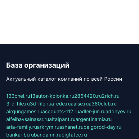
База организаций
Актуальный каталог компаний по всей России
133chel.ru
13autor-kolonka.ru
2864420.ru
2rich.ru
3-d-file.ru
3d-file.ru
a-cdc.ru
aalse.ru
a380club.ru
airgungames.ru
accounts-112.ru
adler-jun.ru
adonyev.ru
alfeihavsalnassr.ru
altaipant.ru
argentinamia.ru
aria-family.ru
arkrym.ru
ashanet.ru
belgorod-day.ru
bankaribi.ru
bandamn.ru
bigfatcc.ru