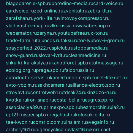
blagodarenie-spb.ru
borodino-media.ru
card-voice.ru
cardvoice.ru
zed-online.ru
zvonitut.ru
zebra-tlt.ru
zarafshan.ru
york-life.ru
vintovoykompressor.ru
vladivostok-map.ru
vlknrussia.ru
wasabi-shop.ru
webamator.ru
zaryna.ru
youtubefree.ru
x-ton.ru
trade-farm.ru
tajuncos.ru
taksu.ru
tor-lyubov-i-grom.ru
spayderhed-2022.ru
splclub.ru
stoppamedia.ru
snow-guard.ru
slovar-ivrit.ru
cleanmedicine.ru
shkurki-karakulya.ru
kanotiforet.spb.ru
tutmassage.ru
ecolog.org.ru
praga.spb.ru
falcorussia.ru
autodoctorservis.ru
kamertondom.spb.ru
net-life.net.ru
avto-vozim.ru
sakhcamera.ru
alliance-electro.spb.ru
stroyavt.ru
controlweb1.ru
tdsak74.ru
kinzozo-ru.ru
kvotka.ru
iron-snab.ru
costa-bella.ru
eugrus.pp.ru
associaciya39.ru
primexpo.spb.ru
bezmorchin.ru
ia2.ru
cpt21.ru
ispecspb.ru
regahost.ru
kolosok-elita.ru
tae-kwon.ru
consrio.com.ru
insiam.ru
avegainfo.ru
archery161.ru
bigencyclica.ru
vlast16.ru
korru.net