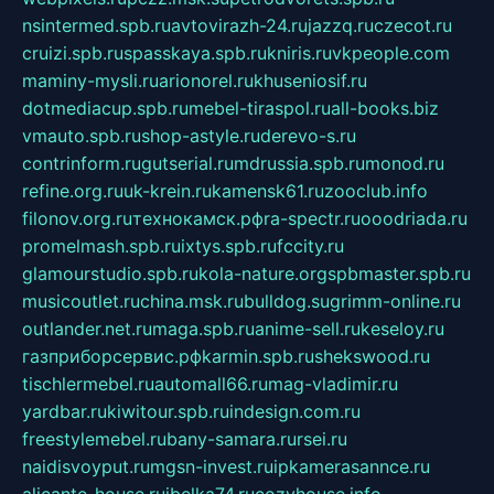
nsintermed.spb.ru
avtovirazh-24.ru
jazzq.ru
czecot.ru
cruizi.spb.ru
spasskaya.spb.ru
kniris.ru
vkpeople.com
maminy-mysli.ru
arionorel.ru
khuseniosif.ru
dotmediacup.spb.ru
mebel-tiraspol.ru
all-books.biz
vmauto.spb.ru
shop-astyle.ru
derevo-s.ru
contrinform.ru
gutserial.ru
mdrussia.spb.ru
monod.ru
refine.org.ru
uk-krein.ru
kamensk61.ru
zooclub.info
filonov.org.ru
технокамск.рф
ra-spectr.ru
ooodriada.ru
promelmash.spb.ru
ixtys.spb.ru
fccity.ru
glamourstudio.spb.ru
kola-nature.org
spbmaster.spb.ru
musicoutlet.ru
china.msk.ru
bulldog.su
grimm-online.ru
outlander.net.ru
maga.spb.ru
anime-sell.ru
keseloy.ru
газприборсервис.рф
karmin.spb.ru
shekswood.ru
tischlermebel.ru
automall66.ru
mag-vladimir.ru
yardbar.ru
kiwitour.spb.ru
indesign.com.ru
freestylemebel.ru
bany-samara.ru
rsei.ru
naidisvoyput.ru
mgsn-invest.ru
ipkamerasannce.ru