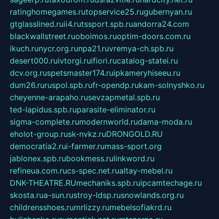
ratinghomegames.ru
topservice25.ru
gubernyan.ru
gtglasslined.ru
ii4.ru
tssport.spb.ru
andorra24.com
blackwallstreet.ru
oboimos.ru
optim-doors.com.ru
ikuch.ru
nycr.org.ru
npa21.ru
vremya-ch.spb.ru
desert000.ru
ivtorgi.ru
ifiori.ru
catalog-statei.ru
dcv.org.ru
spetsmaster174.ru
ipkameryhiseeu.ru
dum26.ru
ruspol.spb.ru
fr-opendp.ru
kam-solnyshko.ru
cheyenne-arapaho.ru
sevzapmetal.spb.ru
ted-lapidus.spb.ru
parasite-eliminator.ru
sigma-complete.ru
modernworld.ru
dama-moda.ru
eholot-group.ru
sk-nvkz.ru
DRONGOLD.RU
democratia2.ru
i-farmer.ru
mass-sport.org
jablonex.spb.ru
bookmess.ru
linkword.ru
refineua.com.ru
cs-spec.net.ru
altay-mebel.ru
DNK-THEATRE.RU
mechaniks.spb.ru
ipcamtechage.ru
skosta.ru
a-sun.ru
stroy-ldsp.ru
snowlands.org.ru
childrensshoes.ru
mrlizzy.ru
mebelsofiakrd.ru