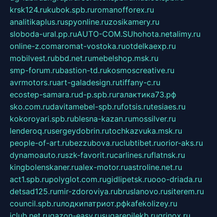
krsk124.ru
kubok.spb.ru
romanofforex.ru
analitikaplus.ru
spyonline.ru
zosikamery.ru
sloboda-ural.pp.ru
AUTO-COM.SU
hohota.net
alimy.ru
online-z.com
aromat-vostoka.ru
otdelkaexp.ru
mobilvest.ru
bbd.net.ru
mebelshop.msk.ru
smp-forum.ru
bastion-td.ru
kosmoscreative.ru
avrmotors.ru
art-galadesign.ru
tiffany-c.ru
ecostep-samara.ru
d-p.spb.ru
галактика73.рф
sko.com.ru
davitamebel-spb.ru
fotsis.ru
tesiaes.ru
kokoroyari.spb.ru
blesna-kazan.ru
mossilver.ru
lenderoq.ru
sergeydobrin.ru
tochkazvuka.msk.ru
people-of-art.ru
bezzubova.ru
clubtibet.ru
orior-aks.ru
dynamoauto.ru
szk-favorit.ru
carlines.ru
flatnsk.ru
kingbolenskaner.ru
alex-motor.ru
astroline.net.ru
act1.spb.ru
polyglot.com.ru
gidlipetsk.ru
ooo-driada.ru
detsad125.ru
mir-zdoroviya.ru
bruslanovo.ru
siterem.ru
council.spb.ru
лодкипатриот.рф
kafekolizey.ru
iclub.net.ru
gazon-easy.ru
sugarepilekb.ru
grinox.ru