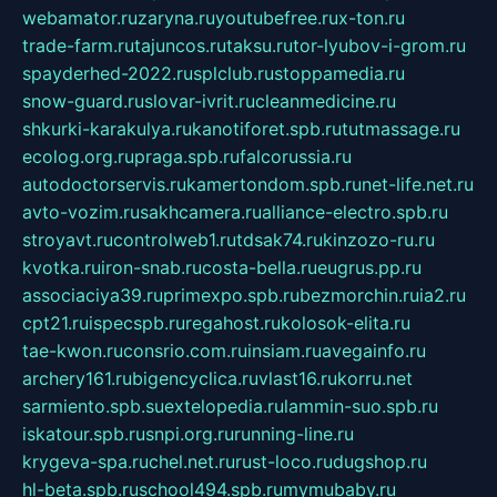
webamator.ru
zaryna.ru
youtubefree.ru
x-ton.ru
trade-farm.ru
tajuncos.ru
taksu.ru
tor-lyubov-i-grom.ru
spayderhed-2022.ru
splclub.ru
stoppamedia.ru
snow-guard.ru
slovar-ivrit.ru
cleanmedicine.ru
shkurki-karakulya.ru
kanotiforet.spb.ru
tutmassage.ru
ecolog.org.ru
praga.spb.ru
falcorussia.ru
autodoctorservis.ru
kamertondom.spb.ru
net-life.net.ru
avto-vozim.ru
sakhcamera.ru
alliance-electro.spb.ru
stroyavt.ru
controlweb1.ru
tdsak74.ru
kinzozo-ru.ru
kvotka.ru
iron-snab.ru
costa-bella.ru
eugrus.pp.ru
associaciya39.ru
primexpo.spb.ru
bezmorchin.ru
ia2.ru
cpt21.ru
ispecspb.ru
regahost.ru
kolosok-elita.ru
tae-kwon.ru
consrio.com.ru
insiam.ru
avegainfo.ru
archery161.ru
bigencyclica.ru
vlast16.ru
korru.net
sarmiento.spb.su
extelopedia.ru
lammin-suo.spb.ru
iskatour.spb.ru
snpi.org.ru
running-line.ru
krygeva-spa.ru
chel.net.ru
rust-loco.ru
dugshop.ru
hl-beta.spb.ru
school494.spb.ru
mymubaby.ru