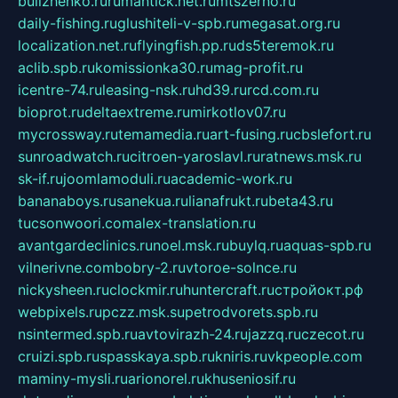
bulizhenko.ru
rumantick.net.ru
mtszerno.ru
daily-fishing.ru
glushiteli-v-spb.ru
megasat.org.ru
localization.net.ru
flyingfish.pp.ru
ds5teremok.ru
aclib.spb.ru
komissionka30.ru
mag-profit.ru
icentre-74.ru
leasing-nsk.ru
hd39.ru
rcd.com.ru
bioprot.ru
deltaextreme.ru
mirkotlov07.ru
mycrossway.ru
temamedia.ru
art-fusing.ru
cbslefort.ru
sunroadwatch.ru
citroen-yaroslavl.ru
ratnews.msk.ru
sk-if.ru
joomlamoduli.ru
academic-work.ru
bananaboys.ru
sanekua.ru
lianafrukt.ru
beta43.ru
tucsonwoori.com
alex-translation.ru
avantgardeclinics.ru
noel.msk.ru
buylq.ru
aquas-spb.ru
vilnerivne.com
bobry-2.ru
vtoroe-solnce.ru
nickysheen.ru
clockmir.ru
huntercraft.ru
стройокт.рф
webpixels.ru
pczz.msk.su
petrodvorets.spb.ru
nsintermed.spb.ru
avtovirazh-24.ru
jazzq.ru
czecot.ru
cruizi.spb.ru
spasskaya.spb.ru
kniris.ru
vkpeople.com
maminy-mysli.ru
arionorel.ru
khuseniosif.ru