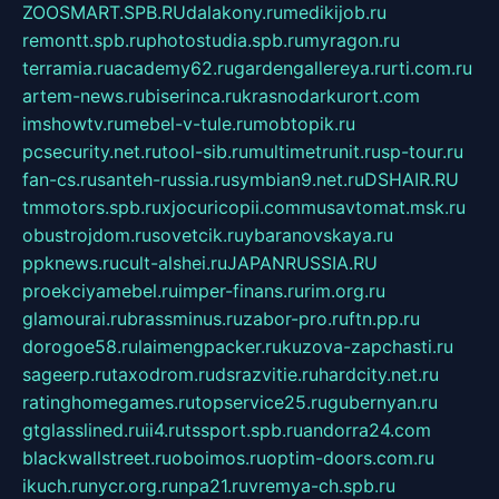
ZOOSMART.SPB.RU
dalakony.ru
medikijob.ru
remontt.spb.ru
photostudia.spb.ru
myragon.ru
terramia.ru
academy62.ru
gardengallereya.ru
rti.com.ru
artem-news.ru
biserinca.ru
krasnodarkurort.com
imshowtv.ru
mebel-v-tule.ru
mobtopik.ru
pcsecurity.net.ru
tool-sib.ru
multimetrunit.ru
sp-tour.ru
fan-cs.ru
santeh-russia.ru
symbian9.net.ru
DSHAIR.RU
tmmotors.spb.ru
xjocuricopii.com
musavtomat.msk.ru
obustrojdom.ru
sovetcik.ru
ybaranovskaya.ru
ppknews.ru
cult-alshei.ru
JAPANRUSSIA.RU
proekciyamebel.ru
imper-finans.ru
rim.org.ru
glamourai.ru
brassminus.ru
zabor-pro.ru
ftn.pp.ru
dorogoe58.ru
laimengpacker.ru
kuzova-zapchasti.ru
sageerp.ru
taxodrom.ru
dsrazvitie.ru
hardcity.net.ru
ratinghomegames.ru
topservice25.ru
gubernyan.ru
gtglasslined.ru
ii4.ru
tssport.spb.ru
andorra24.com
blackwallstreet.ru
oboimos.ru
optim-doors.com.ru
ikuch.ru
nycr.org.ru
npa21.ru
vremya-ch.spb.ru