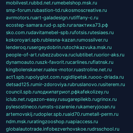
mobilvest.ru
bbd.net.ru
mebelshop.msk.ru
smp-forum.ru
bastion-td.ru
kosmoscreative.ru
avrmotors.ru
art-galadesign.ru
tiffany-c.ru
ecostep-samara.ru
d-p.spb.ru
галактика73.рф
sko.com.ru
davitamebel-spb.ru
fotsis.ru
tesiaes.ru
kokoroyari.spb.ru
blesna-kazan.ru
mossilver.ru
lenderoq.ru
sergeydobrin.ru
tochkazvuka.msk.ru
people-of-art.ru
bezzubova.ru
clubtibet.ru
orior-aks.ru
dynamoauto.ru
szk-favorit.ru
carlines.ru
flatnsk.ru
kingbolenskaner.ru
alex-motor.ru
astroline.net.ru
act1.spb.ru
polyglot.com.ru
gidlipetsk.ru
ooo-driada.ru
detsad125.ru
mir-zdoroviya.ru
bruslanovo.ru
siterem.ru
council.spb.ru
лодкипатриот.рф
kafekolizey.ru
iclub.net.ru
gazon-easy.ru
sugarepilekb.ru
grinox.ru
pylesostineco.ru
msts-ozarenie.ru
kameryjooan.ru
artemovskij.ru
dopler.spb.ru
aid70.ru
metall-perm.ru
ndm.msk.ru
ratingzooshop.ru
apiaccess.ru
globalautotrade.info
bezverhovskoe.ru
drsschool.ru