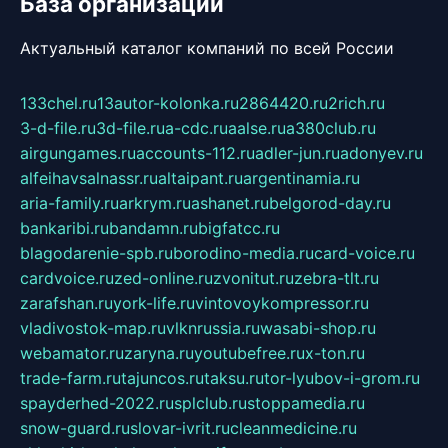
База организаций
Актуальный каталог компаний по всей России
133chel.ru
13autor-kolonka.ru
2864420.ru
2rich.ru
3-d-file.ru
3d-file.ru
a-cdc.ru
aalse.ru
a380club.ru
airgungames.ru
accounts-112.ru
adler-jun.ru
adonyev.ru
alfeihavsalnassr.ru
altaipant.ru
argentinamia.ru
aria-family.ru
arkrym.ru
ashanet.ru
belgorod-day.ru
bankaribi.ru
bandamn.ru
bigfatcc.ru
blagodarenie-spb.ru
borodino-media.ru
card-voice.ru
cardvoice.ru
zed-online.ru
zvonitut.ru
zebra-tlt.ru
zarafshan.ru
york-life.ru
vintovoykompressor.ru
vladivostok-map.ru
vlknrussia.ru
wasabi-shop.ru
webamator.ru
zaryna.ru
youtubefree.ru
x-ton.ru
trade-farm.ru
tajuncos.ru
taksu.ru
tor-lyubov-i-grom.ru
spayderhed-2022.ru
splclub.ru
stoppamedia.ru
snow-guard.ru
slovar-ivrit.ru
cleanmedicine.ru