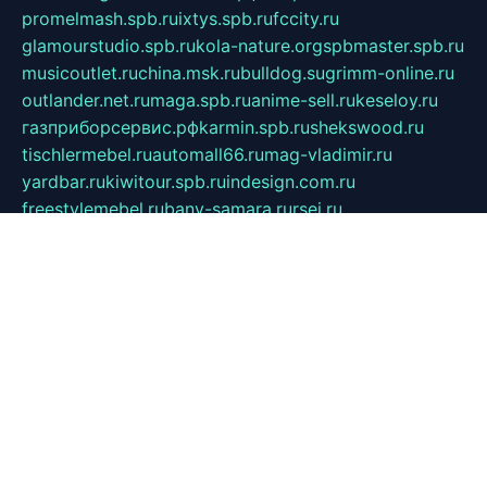
promelmash.spb.ru
ixtys.spb.ru
fccity.ru
glamourstudio.spb.ru
kola-nature.org
spbmaster.spb.ru
musicoutlet.ru
china.msk.ru
bulldog.su
grimm-online.ru
outlander.net.ru
maga.spb.ru
anime-sell.ru
keseloy.ru
газприборсервис.рф
karmin.spb.ru
shekswood.ru
tischlermebel.ru
automall66.ru
mag-vladimir.ru
yardbar.ru
kiwitour.spb.ru
indesign.com.ru
freestylemebel.ru
bany-samara.ru
rsei.ru
naidisvoyput.ru
mgsn-invest.ru
ipkamerasannce.ru
alicante-house.ru
ibelka74.ru
cozyhouse.info
vlkargalev-studio.ru
700mb.ru
figura-ufa.ru
alina-live.ru
belarusiannews.ru
womenknow.ru
dos-vniimk.ru
sega.net.ru
dv.net.ru
phenomenonsofhistory.com
telesputnik.net.ru
wall.pp.ru
pylesosroidmi.ru
gtc-clan.ru
cligs.ru
bibikazap.ru
popova.org.ru
netwhistler.spb.ru
bellvil.ru
bonzon.ru
iss-vladik.ru
defiparis.net.ru
las-gryzas.ru
amku.ru
electednews.spb.ru
feather.org.ru
spar72.ru
tankiigri.ru