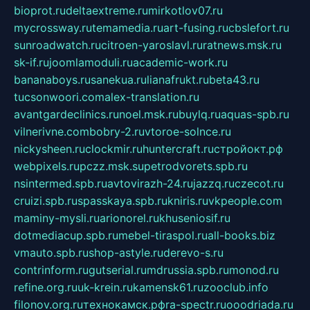
bioprot.ru
deltaextreme.ru
mirkotlov07.ru
mycrossway.ru
temamedia.ru
art-fusing.ru
cbslefort.ru
sunroadwatch.ru
citroen-yaroslavl.ru
ratnews.msk.ru
sk-if.ru
joomlamoduli.ru
academic-work.ru
bananaboys.ru
sanekua.ru
lianafrukt.ru
beta43.ru
tucsonwoori.com
alex-translation.ru
avantgardeclinics.ru
noel.msk.ru
buylq.ru
aquas-spb.ru
vilnerivne.com
bobry-2.ru
vtoroe-solnce.ru
nickysheen.ru
clockmir.ru
huntercraft.ru
стройокт.рф
webpixels.ru
pczz.msk.su
petrodvorets.spb.ru
nsintermed.spb.ru
avtovirazh-24.ru
jazzq.ru
czecot.ru
cruizi.spb.ru
spasskaya.spb.ru
kniris.ru
vkpeople.com
maminy-mysli.ru
arionorel.ru
khuseniosif.ru
dotmediacup.spb.ru
mebel-tiraspol.ru
all-books.biz
vmauto.spb.ru
shop-astyle.ru
derevo-s.ru
contrinform.ru
gutserial.ru
mdrussia.spb.ru
monod.ru
refine.org.ru
uk-krein.ru
kamensk61.ru
zooclub.info
filonov.org.ru
технокамск.рф
ra-spectr.ru
ooodriada.ru