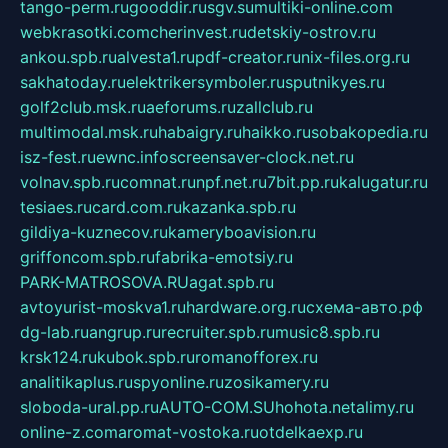
tango-perm.ru
gooddir.ru
sgv.su
multiki-online.com
webkrasotki.com
cherinvest.ru
detskiy-ostrov.ru
ankou.spb.ru
alvesta1.ru
pdf-creator.ru
nix-files.org.ru
sakhatoday.ru
elektrikersymboler.ru
sputnikyes.ru
golf2club.msk.ru
aeforums.ru
zallclub.ru
multimodal.msk.ru
habaigry.ru
haikko.ru
sobakopedia.ru
isz-fest.ru
ewnc.info
screensaver-clock.net.ru
volnav.spb.ru
comnat.ru
npf.net.ru
7bit.pp.ru
kalugatur.ru
tesiaes.ru
card.com.ru
kazanka.spb.ru
gildiya-kuznecov.ru
kameryboavision.ru
griffoncom.spb.ru
fabrika-emotsiy.ru
PARK-MATROSOVA.RU
agat.spb.ru
avtoyurist-moskva1.ru
hardware.org.ru
схема-авто.рф
dg-lab.ru
angrup.ru
recruiter.spb.ru
music8.spb.ru
krsk124.ru
kubok.spb.ru
romanofforex.ru
analitikaplus.ru
spyonline.ru
zosikamery.ru
sloboda-ural.pp.ru
AUTO-COM.SU
hohota.net
alimy.ru
online-z.com
aromat-vostoka.ru
otdelkaexp.ru