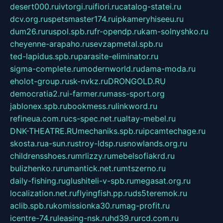
desert000.ru
ivtorgi.ru
ifiori.ru
catalog-statei.ru
dcv.org.ru
spetsmaster174.ru
ipkameryhiseeu.ru
dum26.ru
ruspol.spb.ru
fr-opendp.ru
kam-solnyshko.ru
cheyenne-arapaho.ru
sevzapmetal.spb.ru
ted-lapidus.spb.ru
parasite-eliminator.ru
sigma-complete.ru
modernworld.ru
dama-moda.ru
eholot-group.ru
sk-nvkz.ru
DRONGOLD.RU
democratia2.ru
i-farmer.ru
mass-sport.org
jablonex.spb.ru
bookmess.ru
linkword.ru
refineua.com.ru
cs-spec.net.ru
altay-mebel.ru
DNK-THEATRE.RU
mechaniks.spb.ru
ipcamtechage.ru
skosta.ru
a-sun.ru
stroy-ldsp.ru
snowlands.org.ru
childrensshoes.ru
mrlizzy.ru
mebelsofiakrd.ru
bulizhenko.ru
rumantick.net.ru
mtszerno.ru
daily-fishing.ru
glushiteli-v-spb.ru
megasat.org.ru
localization.net.ru
flyingfish.pp.ru
ds5teremok.ru
aclib.spb.ru
komissionka30.ru
mag-profit.ru
icentre-74.ru
leasing-nsk.ru
hd39.ru
rcd.com.ru