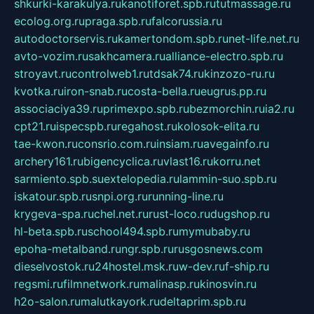
shkurki-karakulya.ru
kanotiforet.spb.ru
tutmassage.ru
ecolog.org.ru
praga.spb.ru
falcorussia.ru
autodoctorservis.ru
kamertondom.spb.ru
net-life.net.ru
avto-vozim.ru
sakhcamera.ru
alliance-electro.spb.ru
stroyavt.ru
controlweb1.ru
tdsak74.ru
kinzozo-ru.ru
kvotka.ru
iron-snab.ru
costa-bella.ru
eugrus.pp.ru
associaciya39.ru
primexpo.spb.ru
bezmorchin.ru
ia2.ru
cpt21.ru
ispecspb.ru
regahost.ru
kolosok-elita.ru
tae-kwon.ru
consrio.com.ru
insiam.ru
avegainfo.ru
archery161.ru
bigencyclica.ru
vlast16.ru
korru.net
sarmiento.spb.su
extelopedia.ru
lammin-suo.spb.ru
iskatour.spb.ru
snpi.org.ru
running-line.ru
krygeva-spa.ru
chel.net.ru
rust-loco.ru
dugshop.ru
hl-beta.spb.ru
school494.spb.ru
mymubaby.ru
epoha-metalband.ru
ngr.spb.ru
rusgosnews.com
dieselvostok.ru
24hostel.msk.ru
w-dev.ru
f-ship.ru
regsmi.ru
filmnetwork.ru
malinasp.ru
kinosvin.ru
h2o-salon.ru
malutkayork.ru
deltaprim.spb.ru