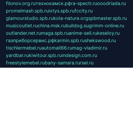
filonov.org.ru
технокамск.рф
ra-spectr.ru
ooodriada.ru
promelmash.spb.ru
ixtys.spb.ru
fccity.ru
glamourstudio.spb.ru
kola-nature.org
spbmaster.spb.ru
musicoutlet.ru
china.msk.ru
bulldog.su
grimm-online.ru
outlander.net.ru
maga.spb.ru
anime-sell.ru
keseloy.ru
газприборсервис.рф
karmin.spb.ru
shekswood.ru
tischlermebel.ru
automall66.ru
mag-vladimir.ru
yardbar.ru
kiwitour.spb.ru
indesign.com.ru
freestylemebel.ru
bany-samara.ru
rsei.ru
naidisvoyput.ru
mgsn-invest.ru
ipkamerasannce.ru
alicante-house.ru
ibelka74.ru
cozyhouse.info
vlkargalev-studio.ru
700mb.ru
figura-ufa.ru
alina-live.ru
belarusiannews.ru
womenknow.ru
dos-vniimk.ru
sega.net.ru
dv.net.ru
phenomenonsofhistory.com
telesputnik.net.ru
wall.pp.ru
pylesosroidmi.ru
gtc-clan.ru
cligs.ru
bibikazap.ru
popova.org.ru
netwhistler.spb.ru
bellvil.ru
bonzon.ru
iss-vladik.ru
defiparis.net.ru
las-gryzas.ru
amku.ru