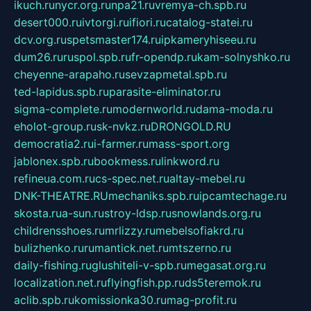
ikuch.ru
nycr.org.ru
npa21.ru
vremya-ch.spb.ru
desert000.ru
ivtorgi.ru
ifiori.ru
catalog-statei.ru
dcv.org.ru
spetsmaster174.ru
ipkameryhiseeu.ru
dum26.ru
ruspol.spb.ru
fr-opendp.ru
kam-solnyshko.ru
cheyenne-arapaho.ru
sevzapmetal.spb.ru
ted-lapidus.spb.ru
parasite-eliminator.ru
sigma-complete.ru
modernworld.ru
dama-moda.ru
eholot-group.ru
sk-nvkz.ru
DRONGOLD.RU
democratia2.ru
i-farmer.ru
mass-sport.org
jablonex.spb.ru
bookmess.ru
linkword.ru
refineua.com.ru
cs-spec.net.ru
altay-mebel.ru
DNK-THEATRE.RU
mechaniks.spb.ru
ipcamtechage.ru
skosta.ru
a-sun.ru
stroy-ldsp.ru
snowlands.org.ru
childrensshoes.ru
mrlizzy.ru
mebelsofiakrd.ru
bulizhenko.ru
rumantick.net.ru
mtszerno.ru
daily-fishing.ru
glushiteli-v-spb.ru
megasat.org.ru
localization.net.ru
flyingfish.pp.ru
ds5teremok.ru
aclib.spb.ru
komissionka30.ru
mag-profit.ru