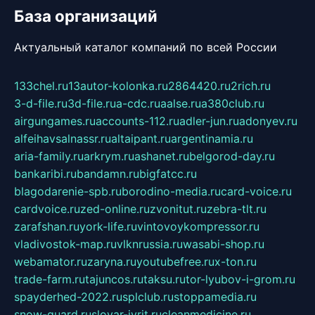
База организаций
Актуальный каталог компаний по всей России
133chel.ru
13autor-kolonka.ru
2864420.ru
2rich.ru
3-d-file.ru
3d-file.ru
a-cdc.ru
aalse.ru
a380club.ru
airgungames.ru
accounts-112.ru
adler-jun.ru
adonyev.ru
alfeihavsalnassr.ru
altaipant.ru
argentinamia.ru
aria-family.ru
arkrym.ru
ashanet.ru
belgorod-day.ru
bankaribi.ru
bandamn.ru
bigfatcc.ru
blagodarenie-spb.ru
borodino-media.ru
card-voice.ru
cardvoice.ru
zed-online.ru
zvonitut.ru
zebra-tlt.ru
zarafshan.ru
york-life.ru
vintovoykompressor.ru
vladivostok-map.ru
vlknrussia.ru
wasabi-shop.ru
webamator.ru
zaryna.ru
youtubefree.ru
x-ton.ru
trade-farm.ru
tajuncos.ru
taksu.ru
tor-lyubov-i-grom.ru
spayderhed-2022.ru
splclub.ru
stoppamedia.ru
snow-guard.ru
slovar-ivrit.ru
cleanmedicine.ru