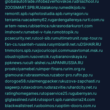
globalautotrade.info
bezverhovskoe.ru
drsschool.ru
ZOOSMART.SPB.RU
dalakony.ru
medikijob.ru
remontt.spb.ru
photostudia.spb.ru
myragon.ru
terramia.ru
academy62.ru
gardengallereya.ru
rti.com.ru
artem-news.ru
biserinca.ru
krasnodarkurort.com
imshowtv.ru
mebel-v-tule.ru
mobtopik.ru
pcsecurity.net.ru
tool-sib.ru
multimetrunit.ru
sp-tour.ru
fan-cs.ru
santeh-russia.ru
symbian9.net.ru
DSHAIR.RU
tmmotors.spb.ru
xjocuricopii.com
musavtomat.msk.ru
obustrojdom.ru
sovetcik.ru
ybaranovskaya.ru
ppknews.ru
cult-alshei.ru
JAPANRUSSIA.RU
proekciyamebel.ru
imper-finans.ru
rim.org.ru
glamourai.ru
brassminus.ru
zabor-pro.ru
ftn.pp.ru
dorogoe58.ru
laimengpacker.ru
kuzova-zapchasti.ru
sageerp.ru
taxodrom.ru
dsrazvitie.ru
hardcity.net.ru
ratinghomegames.ru
topservice25.ru
gubernyan.ru
gtglasslined.ru
ii4.ru
tssport.spb.ru
andorra24.com
blackwallstreet.ru
oboimos.ru
optim-doors.com.ru