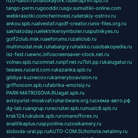
h2o-salon.ru
malutkayork.ru
deltaprim.spb.ru
tango-perm.ru
gooddir.ru
sgv.su
multiki-online.com
webkrasotki.com
cherinvest.ru
detskiy-ostrov.ru
ankou.spb.ru
alvesta1.ru
pdf-creator.ru
nix-files.org.ru
sakhatoday.ru
elektrikersymboler.ru
sputnikyes.ru
golf2club.msk.ru
aeforums.ru
zallclub.ru
multimodal.msk.ru
habaigry.ru
haikko.ru
sobakopedia.ru
isz-fest.ru
ewnc.info
screensaver-clock.net.ru
volnav.spb.ru
comnat.ru
npf.net.ru
7bit.pp.ru
kalugatur.ru
tesiaes.ru
card.com.ru
kazanka.spb.ru
gildiya-kuznecov.ru
kameryboavision.ru
griffoncom.spb.ru
fabrika-emotsiy.ru
PARK-MATROSOVA.RU
agat.spb.ru
avtoyurist-moskva1.ru
hardware.org.ru
схема-авто.рф
dg-lab.ru
angrup.ru
recruiter.spb.ru
music8.spb.ru
krsk124.ru
kubok.spb.ru
romanofforex.ru
analitikaplus.ru
spyonline.ru
zosikamery.ru
sloboda-ural.pp.ru
AUTO-COM.SU
hohota.net
alimy.ru