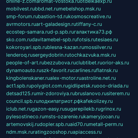
online-z.com
aromat-vostoka.ru
otdelkaexp.ru
mobilvest.ru
bbd.net.ru
mebelshop.msk.ru
smp-forum.ru
bastion-td.ru
kosmoscreative.ru
avrmotors.ru
art-galadesign.ru
tiffany-c.ru
ecostep-samara.ru
d-p.spb.ru
галактика73.рф
sko.com.ru
davitamebel-spb.ru
fotsis.ru
tesiaes.ru
kokoroyari.spb.ru
blesna-kazan.ru
mossilver.ru
lenderoq.ru
sergeydobrin.ru
tochkazvuka.msk.ru
people-of-art.ru
bezzubova.ru
clubtibet.ru
orior-aks.ru
dynamoauto.ru
szk-favorit.ru
carlines.ru
flatnsk.ru
kingbolenskaner.ru
alex-motor.ru
astroline.net.ru
act1.spb.ru
polyglot.com.ru
gidlipetsk.ru
ooo-driada.ru
detsad125.ru
mir-zdoroviya.ru
bruslanovo.ru
siterem.ru
council.spb.ru
лодкипатриот.рф
kafekolizey.ru
iclub.net.ru
gazon-easy.ru
sugarepilekb.ru
grinox.ru
pylesostineco.ru
msts-ozarenie.ru
kameryjooan.ru
artemovskij.ru
dopler.spb.ru
aid70.ru
metall-perm.ru
ndm.msk.ru
ratingzooshop.ru
apiaccess.ru