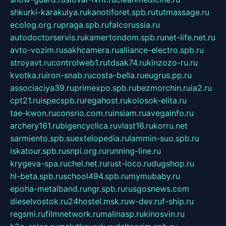
shkurki-karakulya.ru
kanotiforet.spb.ru
tutmassage.ru
ecolog.org.ru
praga.spb.ru
falcorussia.ru
autodoctorservis.ru
kamertondom.spb.ru
net-life.net.ru
avto-vozim.ru
sakhcamera.ru
alliance-electro.spb.ru
stroyavt.ru
controlweb1.ru
tdsak74.ru
kinzozo-ru.ru
kvotka.ru
iron-snab.ru
costa-bella.ru
eugrus.pp.ru
associaciya39.ru
primexpo.spb.ru
bezmorchin.ru
ia2.ru
cpt21.ru
ispecspb.ru
regahost.ru
kolosok-elita.ru
tae-kwon.ru
consrio.com.ru
insiam.ru
avegainfo.ru
archery161.ru
bigencyclica.ru
vlast16.ru
korru.net
sarmiento.spb.su
extelopedia.ru
lammin-suo.spb.ru
iskatour.spb.ru
snpi.org.ru
running-line.ru
krygeva-spa.ru
chel.net.ru
rust-loco.ru
dugshop.ru
hl-beta.spb.ru
school494.spb.ru
mymubaby.ru
epoha-metalband.ru
ngr.spb.ru
rusgosnews.com
dieselvostok.ru
24hostel.msk.ru
w-dev.ru
f-ship.ru
regsmi.ru
filmnetwork.ru
malinasp.ru
kinosvin.ru