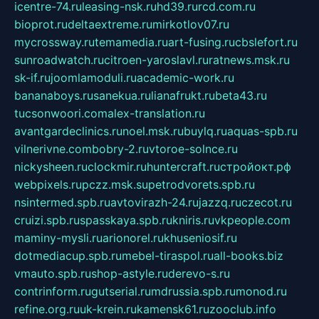
icentre-74.ru
leasing-nsk.ru
hd39.ru
rcd.com.ru
bioprot.ru
deltaextreme.ru
mirkotlov07.ru
mycrossway.ru
temamedia.ru
art-fusing.ru
cbslefort.ru
sunroadwatch.ru
citroen-yaroslavl.ru
ratnews.msk.ru
sk-if.ru
joomlamoduli.ru
academic-work.ru
bananaboys.ru
sanekua.ru
lianafrukt.ru
beta43.ru
tucsonwoori.com
alex-translation.ru
avantgardeclinics.ru
noel.msk.ru
buylq.ru
aquas-spb.ru
vilnerivne.com
bobry-2.ru
vtoroe-solnce.ru
nickysheen.ru
clockmir.ru
huntercraft.ru
стройокт.рф
webpixels.ru
pczz.msk.su
petrodvorets.spb.ru
nsintermed.spb.ru
avtovirazh-24.ru
jazzq.ru
czecot.ru
cruizi.spb.ru
spasskaya.spb.ru
kniris.ru
vkpeople.com
maminy-mysli.ru
arionorel.ru
khuseniosif.ru
dotmediacup.spb.ru
mebel-tiraspol.ru
all-books.biz
vmauto.spb.ru
shop-astyle.ru
derevo-s.ru
contrinform.ru
gutserial.ru
mdrussia.spb.ru
monod.ru
refine.org.ru
uk-krein.ru
kamensk61.ru
zooclub.info