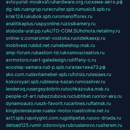
avtoyurist-moskva1.ru
hardware.org.ru
схема-авто.рф
dg-lab.ru
angrup.ru
recruiter.spb.ru
music8.spb.ru
krsk124.ru
kubok.spb.ru
romanofforex.ru
analitikaplus.ru
spyonline.ru
zosikamery.ru
sloboda-ural.pp.ru
AUTO-COM.SU
hohota.net
alimy.ru
online-z.com
aromat-vostoka.ru
otdelkaexp.ru
mobilvest.ru
bbd.net.ru
mebelshop.msk.ru
smp-forum.ru
bastion-td.ru
kosmoscreative.ru
avrmotors.ru
art-galadesign.ru
tiffany-c.ru
ecostep-samara.ru
d-p.spb.ru
галактика73.рф
sko.com.ru
davitamebel-spb.ru
fotsis.ru
tesiaes.ru
kokoroyari.spb.ru
blesna-kazan.ru
mossilver.ru
lenderoq.ru
sergeydobrin.ru
tochkazvuka.msk.ru
people-of-art.ru
bezzubova.ru
clubtibet.ru
orior-aks.ru
dynamoauto.ru
szk-favorit.ru
carlines.ru
flatnsk.ru
kingbolenskaner.ru
alex-motor.ru
astroline.net.ru
act1.spb.ru
polyglot.com.ru
gidlipetsk.ru
ooo-driada.ru
detsad125.ru
mir-zdoroviya.ru
bruslanovo.ru
siterem.ru