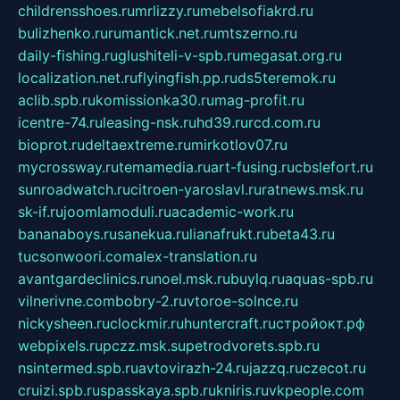
childrensshoes.ru
mrlizzy.ru
mebelsofiakrd.ru
bulizhenko.ru
rumantick.net.ru
mtszerno.ru
daily-fishing.ru
glushiteli-v-spb.ru
megasat.org.ru
localization.net.ru
flyingfish.pp.ru
ds5teremok.ru
aclib.spb.ru
komissionka30.ru
mag-profit.ru
icentre-74.ru
leasing-nsk.ru
hd39.ru
rcd.com.ru
bioprot.ru
deltaextreme.ru
mirkotlov07.ru
mycrossway.ru
temamedia.ru
art-fusing.ru
cbslefort.ru
sunroadwatch.ru
citroen-yaroslavl.ru
ratnews.msk.ru
sk-if.ru
joomlamoduli.ru
academic-work.ru
bananaboys.ru
sanekua.ru
lianafrukt.ru
beta43.ru
tucsonwoori.com
alex-translation.ru
avantgardeclinics.ru
noel.msk.ru
buylq.ru
aquas-spb.ru
vilnerivne.com
bobry-2.ru
vtoroe-solnce.ru
nickysheen.ru
clockmir.ru
huntercraft.ru
стройокт.рф
webpixels.ru
pczz.msk.su
petrodvorets.spb.ru
nsintermed.spb.ru
avtovirazh-24.ru
jazzq.ru
czecot.ru
cruizi.spb.ru
spasskaya.spb.ru
kniris.ru
vkpeople.com