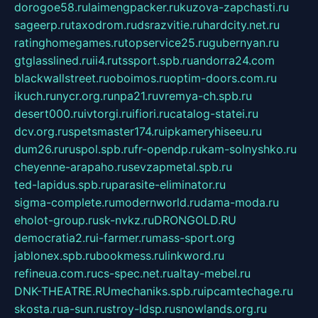
dorogoe58.ru
laimengpacker.ru
kuzova-zapchasti.ru
sageerp.ru
taxodrom.ru
dsrazvitie.ru
hardcity.net.ru
ratinghomegames.ru
topservice25.ru
gubernyan.ru
gtglasslined.ru
ii4.ru
tssport.spb.ru
andorra24.com
blackwallstreet.ru
oboimos.ru
optim-doors.com.ru
ikuch.ru
nycr.org.ru
npa21.ru
vremya-ch.spb.ru
desert000.ru
ivtorgi.ru
ifiori.ru
catalog-statei.ru
dcv.org.ru
spetsmaster174.ru
ipkameryhiseeu.ru
dum26.ru
ruspol.spb.ru
fr-opendp.ru
kam-solnyshko.ru
cheyenne-arapaho.ru
sevzapmetal.spb.ru
ted-lapidus.spb.ru
parasite-eliminator.ru
sigma-complete.ru
modernworld.ru
dama-moda.ru
eholot-group.ru
sk-nvkz.ru
DRONGOLD.RU
democratia2.ru
i-farmer.ru
mass-sport.org
jablonex.spb.ru
bookmess.ru
linkword.ru
refineua.com.ru
cs-spec.net.ru
altay-mebel.ru
DNK-THEATRE.RU
mechaniks.spb.ru
ipcamtechage.ru
skosta.ru
a-sun.ru
stroy-ldsp.ru
snowlands.org.ru