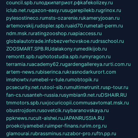
council.spb.ru
лодкипатриот.рф
kafekolizey.ru
iclub.net.ru
gazon-easy.ru
sugarepilekb.ru
grinox.ru
pylesostineco.ru
msts-ozarenie.ru
kameryjooan.ru
artemovskij.ru
dopler.spb.ru
aid70.ru
metall-perm.ru
ndm.msk.ru
ratingzooshop.ru
apiaccess.ru
globalautotrade.info
bezverhovskoe.ru
drsschool.ru
ZOOSMART.SPB.RU
dalakony.ru
medikijob.ru
remontt.spb.ru
photostudia.spb.ru
myragon.ru
terramia.ru
academy62.ru
gardengallereya.ru
rti.com.ru
artem-news.ru
biserinca.ru
krasnodarkurort.com
imshowtv.ru
mebel-v-tule.ru
mobtopik.ru
pcsecurity.net.ru
tool-sib.ru
multimetrunit.ru
sp-tour.ru
fan-cs.ru
santeh-russia.ru
symbian9.net.ru
DSHAIR.RU
tmmotors.spb.ru
xjocuricopii.com
musavtomat.msk.ru
obustrojdom.ru
sovetcik.ru
ybaranovskaya.ru
ppknews.ru
cult-alshei.ru
JAPANRUSSIA.RU
proekciyamebel.ru
imper-finans.ru
rim.org.ru
glamourai.ru
brassminus.ru
zabor-pro.ru
ftn.pp.ru