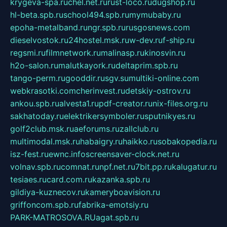
krygeva-spa.ru
chel.net.ru
rust-loco.ru
dugshop.ru
hl-beta.spb.ru
school494.spb.ru
mymubaby.ru
epoha-metalband.ru
ngr.spb.ru
rusgosnews.com
dieselvostok.ru
24hostel.msk.ru
w-dev.ru
f-ship.ru
regsmi.ru
filmnetwork.ru
malinasp.ru
kinosvin.ru
h2o-salon.ru
malutkayork.ru
deltaprim.spb.ru
tango-perm.ru
gooddir.ru
sgv.su
multiki-online.com
webkrasotki.com
cherinvest.ru
detskiy-ostrov.ru
ankou.spb.ru
alvesta1.ru
pdf-creator.ru
nix-files.org.ru
sakhatoday.ru
elektrikersymboler.ru
sputnikyes.ru
golf2club.msk.ru
aeforums.ru
zallclub.ru
multimodal.msk.ru
habaigry.ru
haikko.ru
sobakopedia.ru
isz-fest.ru
ewnc.info
screensaver-clock.net.ru
volnav.spb.ru
comnat.ru
npf.net.ru
7bit.pp.ru
kalugatur.ru
tesiaes.ru
card.com.ru
kazanka.spb.ru
gildiya-kuznecov.ru
kameryboavision.ru
griffoncom.spb.ru
fabrika-emotsiy.ru
PARK-MATROSOVA.RU
agat.spb.ru