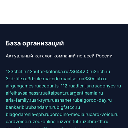
База организаций
Актуальный каталог компаний по всей России
133chel.ru
13autor-kolonka.ru
2864420.ru
2rich.ru
3-d-file.ru
3d-file.ru
a-cdc.ru
aalse.ru
a380club.ru
airgungames.ru
accounts-112.ru
adler-jun.ru
adonyev.ru
alfeihavsalnassr.ru
altaipant.ru
argentinamia.ru
aria-family.ru
arkrym.ru
ashanet.ru
belgorod-day.ru
bankaribi.ru
bandamn.ru
bigfatcc.ru
blagodarenie-spb.ru
borodino-media.ru
card-voice.ru
cardvoice.ru
zed-online.ru
zvonitut.ru
zebra-tlt.ru