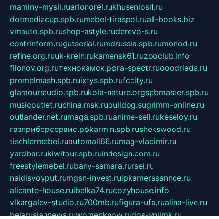
maminy-mysli.ru
arionorel.ru
khuseniosif.ru
dotmediacup.spb.ru
mebel-tiraspol.ru
all-books.biz
vmauto.spb.ru
shop-astyle.ru
derevo-s.ru
contrinform.ru
gutserial.ru
mdrussia.spb.ru
monod.ru
refine.org.ru
uk-krein.ru
kamensk61.ru
zooclub.info
filonov.org.ru
технокамск.рф
ra-spectr.ru
ooodriada.ru
promelmash.spb.ru
ixtys.spb.ru
fccity.ru
glamourstudio.spb.ru
kola-nature.org
spbmaster.spb.ru
musicoutlet.ru
china.msk.ru
bulldog.su
grimm-online.ru
outlander.net.ru
maga.spb.ru
anime-sell.ru
keseloy.ru
газприборсервис.рф
karmin.spb.ru
shekswood.ru
tischlermebel.ru
automall66.ru
mag-vladimir.ru
yardbar.ru
kiwitour.spb.ru
indesign.com.ru
freestylemebel.ru
bany-samara.ru
rsei.ru
naidisvoyput.ru
mgsn-invest.ru
ipkamerasannce.ru
alicante-house.ru
ibelka74.ru
cozyhouse.info
vlkargalev-studio.ru
700mb.ru
figura-ufa.ru
alina-live.ru
belarusiannews.ru
womenknow.ru
dos-vniimk.ru