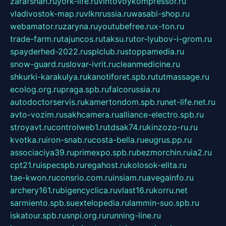
zarafshan.ru
york-life.ru
vintovoykompressor.ru
vladivostok-map.ru
vlknrussia.ru
wasabi-shop.ru
webamator.ru
zaryna.ru
youtubefree.ru
x-ton.ru
trade-farm.ru
tajuncos.ru
taksu.ru
tor-lyubov-i-grom.ru
spayderhed-2022.ru
splclub.ru
stoppamedia.ru
snow-guard.ru
slovar-ivrit.ru
cleanmedicine.ru
shkurki-karakulya.ru
kanotiforet.spb.ru
tutmassage.ru
ecolog.org.ru
praga.spb.ru
falcorussia.ru
autodoctorservis.ru
kamertondom.spb.ru
net-life.net.ru
avto-vozim.ru
sakhcamera.ru
alliance-electro.spb.ru
stroyavt.ru
controlweb1.ru
tdsak74.ru
kinzozo-ru.ru
kvotka.ru
iron-snab.ru
costa-bella.ru
eugrus.pp.ru
associaciya39.ru
primexpo.spb.ru
bezmorchin.ru
ia2.ru
cpt21.ru
ispecspb.ru
regahost.ru
kolosok-elita.ru
tae-kwon.ru
consrio.com.ru
insiam.ru
avegainfo.ru
archery161.ru
bigencyclica.ru
vlast16.ru
korru.net
sarmiento.spb.su
extelopedia.ru
lammin-suo.spb.ru
iskatour.spb.ru
snpi.org.ru
running-line.ru