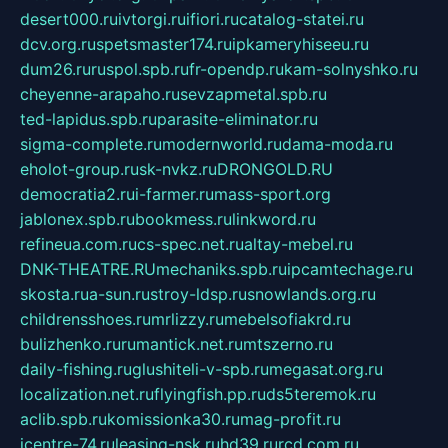
desert000.ru
ivtorgi.ru
ifiori.ru
catalog-statei.ru
dcv.org.ru
spetsmaster174.ru
ipkameryhiseeu.ru
dum26.ru
ruspol.spb.ru
fr-opendp.ru
kam-solnyshko.ru
cheyenne-arapaho.ru
sevzapmetal.spb.ru
ted-lapidus.spb.ru
parasite-eliminator.ru
sigma-complete.ru
modernworld.ru
dama-moda.ru
eholot-group.ru
sk-nvkz.ru
DRONGOLD.RU
democratia2.ru
i-farmer.ru
mass-sport.org
jablonex.spb.ru
bookmess.ru
linkword.ru
refineua.com.ru
cs-spec.net.ru
altay-mebel.ru
DNK-THEATRE.RU
mechaniks.spb.ru
ipcamtechage.ru
skosta.ru
a-sun.ru
stroy-ldsp.ru
snowlands.org.ru
childrensshoes.ru
mrlizzy.ru
mebelsofiakrd.ru
bulizhenko.ru
rumantick.net.ru
mtszerno.ru
daily-fishing.ru
glushiteli-v-spb.ru
megasat.org.ru
localization.net.ru
flyingfish.pp.ru
ds5teremok.ru
aclib.spb.ru
komissionka30.ru
mag-profit.ru
icentre-74.ru
leasing-nsk.ru
hd39.ru
rcd.com.ru