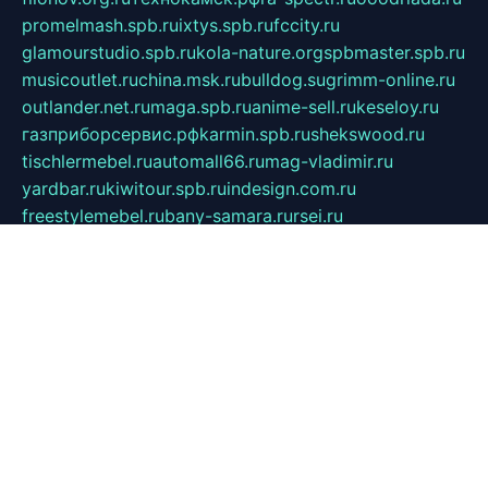
promelmash.spb.ru
ixtys.spb.ru
fccity.ru
glamourstudio.spb.ru
kola-nature.org
spbmaster.spb.ru
musicoutlet.ru
china.msk.ru
bulldog.su
grimm-online.ru
outlander.net.ru
maga.spb.ru
anime-sell.ru
keseloy.ru
газприборсервис.рф
karmin.spb.ru
shekswood.ru
tischlermebel.ru
automall66.ru
mag-vladimir.ru
yardbar.ru
kiwitour.spb.ru
indesign.com.ru
freestylemebel.ru
bany-samara.ru
rsei.ru
naidisvoyput.ru
mgsn-invest.ru
ipkamerasannce.ru
alicante-house.ru
ibelka74.ru
cozyhouse.info
vlkargalev-studio.ru
700mb.ru
figura-ufa.ru
alina-live.ru
belarusiannews.ru
womenknow.ru
dos-vniimk.ru
sega.net.ru
dv.net.ru
phenomenonsofhistory.com
telesputnik.net.ru
wall.pp.ru
pylesosroidmi.ru
gtc-clan.ru
cligs.ru
bibikazap.ru
popova.org.ru
netwhistler.spb.ru
bellvil.ru
bonzon.ru
iss-vladik.ru
defiparis.net.ru
las-gryzas.ru
amku.ru