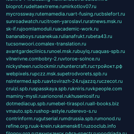
bioprot.ru
deltaextreme.ru
mirkotlov07.ru
mycrossway.ru
temamedia.ru
art-fusing.ru
cbslefort.ru
sunroadwatch.ru
citroen-yaroslavl.ru
ratnews.msk.ru
sk-if.ru
joomlamoduli.ru
academic-work.ru
bananaboys.ru
sanekua.ru
lianafrukt.ru
beta43.ru
tucsonwoori.com
alex-translation.ru
avantgardeclinics.ru
noel.msk.ru
buylq.ru
aquas-spb.ru
vilnerivne.com
bobry-2.ru
vtoroe-solnce.ru
nickysheen.ru
clockmir.ru
huntercraft.ru
стройокт.рф
webpixels.ru
pczz.msk.su
petrodvorets.spb.ru
nsintermed.spb.ru
avtovirazh-24.ru
jazzq.ru
czecot.ru
cruizi.spb.ru
spasskaya.spb.ru
kniris.ru
vkpeople.com
maminy-mysli.ru
arionorel.ru
khuseniosif.ru
dotmediacup.spb.ru
mebel-tiraspol.ru
all-books.biz
vmauto.spb.ru
shop-astyle.ru
derevo-s.ru
contrinform.ru
gutserial.ru
mdrussia.spb.ru
monod.ru
refine.org.ru
uk-krein.ru
kamensk61.ru
zooclub.info
filonov.org.ru
технокамск.рф
ra-spectr.ru
ooodriada.ru