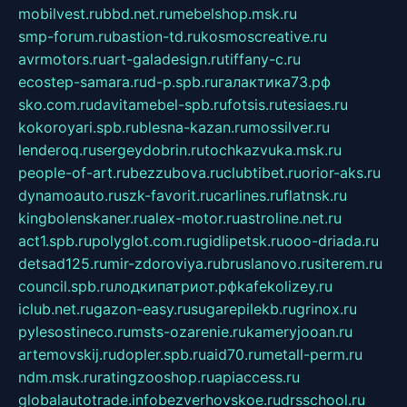
mobilvest.ru
bbd.net.ru
mebelshop.msk.ru
smp-forum.ru
bastion-td.ru
kosmoscreative.ru
avrmotors.ru
art-galadesign.ru
tiffany-c.ru
ecostep-samara.ru
d-p.spb.ru
галактика73.рф
sko.com.ru
davitamebel-spb.ru
fotsis.ru
tesiaes.ru
kokoroyari.spb.ru
blesna-kazan.ru
mossilver.ru
lenderoq.ru
sergeydobrin.ru
tochkazvuka.msk.ru
people-of-art.ru
bezzubova.ru
clubtibet.ru
orior-aks.ru
dynamoauto.ru
szk-favorit.ru
carlines.ru
flatnsk.ru
kingbolenskaner.ru
alex-motor.ru
astroline.net.ru
act1.spb.ru
polyglot.com.ru
gidlipetsk.ru
ooo-driada.ru
detsad125.ru
mir-zdoroviya.ru
bruslanovo.ru
siterem.ru
council.spb.ru
лодкипатриот.рф
kafekolizey.ru
iclub.net.ru
gazon-easy.ru
sugarepilekb.ru
grinox.ru
pylesostineco.ru
msts-ozarenie.ru
kameryjooan.ru
artemovskij.ru
dopler.spb.ru
aid70.ru
metall-perm.ru
ndm.msk.ru
ratingzooshop.ru
apiaccess.ru
globalautotrade.info
bezverhovskoe.ru
drsschool.ru