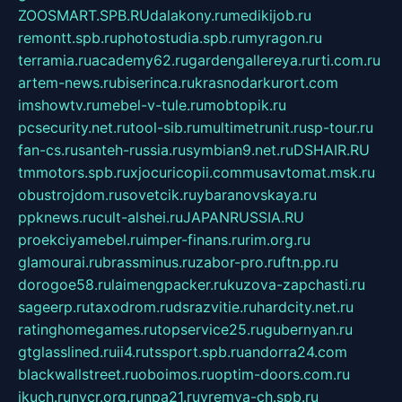
ZOOSMART.SPB.RU
dalakony.ru
medikijob.ru
remontt.spb.ru
photostudia.spb.ru
myragon.ru
terramia.ru
academy62.ru
gardengallereya.ru
rti.com.ru
artem-news.ru
biserinca.ru
krasnodarkurort.com
imshowtv.ru
mebel-v-tule.ru
mobtopik.ru
pcsecurity.net.ru
tool-sib.ru
multimetrunit.ru
sp-tour.ru
fan-cs.ru
santeh-russia.ru
symbian9.net.ru
DSHAIR.RU
tmmotors.spb.ru
xjocuricopii.com
musavtomat.msk.ru
obustrojdom.ru
sovetcik.ru
ybaranovskaya.ru
ppknews.ru
cult-alshei.ru
JAPANRUSSIA.RU
proekciyamebel.ru
imper-finans.ru
rim.org.ru
glamourai.ru
brassminus.ru
zabor-pro.ru
ftn.pp.ru
dorogoe58.ru
laimengpacker.ru
kuzova-zapchasti.ru
sageerp.ru
taxodrom.ru
dsrazvitie.ru
hardcity.net.ru
ratinghomegames.ru
topservice25.ru
gubernyan.ru
gtglasslined.ru
ii4.ru
tssport.spb.ru
andorra24.com
blackwallstreet.ru
oboimos.ru
optim-doors.com.ru
ikuch.ru
nycr.org.ru
npa21.ru
vremya-ch.spb.ru