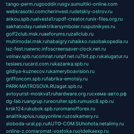
tango-perm.ru
gooddir.ru
sgv.su
multiki-online.com
webkrasotki.com
cherinvest.ru
detskiy-ostrov.ru
ankou.spb.ru
alvesta1.ru
pdf-creator.ru
nix-files.org.ru
sakhatoday.ru
elektrikersymboler.ru
sputnikyes.ru
golf2club.msk.ru
aeforums.ru
zallclub.ru
multimodal.msk.ru
habaigry.ru
haikko.ru
sobakopedia.ru
isz-fest.ru
ewnc.info
screensaver-clock.net.ru
volnav.spb.ru
comnat.ru
npf.net.ru
7bit.pp.ru
kalugatur.ru
tesiaes.ru
card.com.ru
kazanka.spb.ru
gildiya-kuznecov.ru
kameryboavision.ru
griffoncom.spb.ru
fabrika-emotsiy.ru
PARK-MATROSOVA.RU
agat.spb.ru
avtoyurist-moskva1.ru
hardware.org.ru
схема-авто.рф
dg-lab.ru
angrup.ru
recruiter.spb.ru
music8.spb.ru
krsk124.ru
kubok.spb.ru
romanofforex.ru
analitikaplus.ru
spyonline.ru
zosikamery.ru
sloboda-ural.pp.ru
AUTO-COM.SU
hohota.net
alimy.ru
online-z.com
aromat-vostoka.ru
otdelkaexp.ru