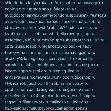
shkurki-karakulya.ru
kanotiforet.spb.ru
tutmassage.ru
ecolog.org.ru
praga.spb.ru
falcorussia.ru
autodoctorservis.ru
kamertondom.spb.ru
net-life.net.ru
avto-vozim.ru
sakhcamera.ru
alliance-electro.spb.ru
stroyavt.ru
controlweb1.ru
tdsak74.ru
kinzozo-ru.ru
kvotka.ru
iron-snab.ru
costa-bella.ru
eugrus.pp.ru
associaciya39.ru
primexpo.spb.ru
bezmorchin.ru
ia2.ru
cpt21.ru
ispecspb.ru
regahost.ru
kolosok-elita.ru
tae-kwon.ru
consrio.com.ru
insiam.ru
avegainfo.ru
archery161.ru
bigencyclica.ru
vlast16.ru
korru.net
sarmiento.spb.su
extelopedia.ru
lammin-suo.spb.ru
iskatour.spb.ru
snpi.org.ru
running-line.ru
krygeva-spa.ru
chel.net.ru
rust-loco.ru
dugshop.ru
hl-beta.spb.ru
school494.spb.ru
mymubaby.ru
epoha-metalband.ru
ngr.spb.ru
rusgosnews.com
dieselvostok.ru
24hostel.msk.ru
w-dev.ru
f-ship.ru
regsmi.ru
filmnetwork.ru
malinasp.ru
kinosvin.ru
h2o-salon.ru
malutkayork.ru
deltaprim.spb.ru