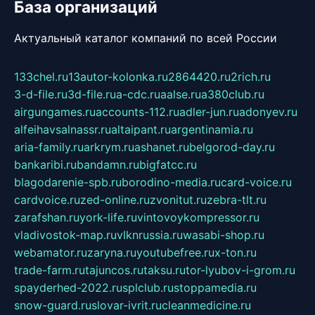
База организаций
Актуальный каталог компаний по всей России
133chel.ru
13autor-kolonka.ru
2864420.ru
2rich.ru
3-d-file.ru
3d-file.ru
a-cdc.ru
aalse.ru
a380club.ru
airgungames.ru
accounts-112.ru
adler-jun.ru
adonyev.ru
alfeihavsalnassr.ru
altaipant.ru
argentinamia.ru
aria-family.ru
arkrym.ru
ashanet.ru
belgorod-day.ru
bankaribi.ru
bandamn.ru
bigfatcc.ru
blagodarenie-spb.ru
borodino-media.ru
card-voice.ru
cardvoice.ru
zed-online.ru
zvonitut.ru
zebra-tlt.ru
zarafshan.ru
york-life.ru
vintovoykompressor.ru
vladivostok-map.ru
vlknrussia.ru
wasabi-shop.ru
webamator.ru
zaryna.ru
youtubefree.ru
x-ton.ru
trade-farm.ru
tajuncos.ru
taksu.ru
tor-lyubov-i-grom.ru
spayderhed-2022.ru
splclub.ru
stoppamedia.ru
snow-guard.ru
slovar-ivrit.ru
cleanmedicine.ru