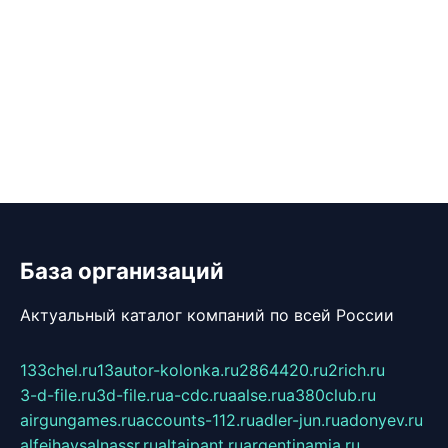
База организаций
Актуальный каталог компаний по всей России
133chel.ru
13autor-kolonka.ru
2864420.ru
2rich.ru
3-d-file.ru
3d-file.ru
a-cdc.ru
aalse.ru
a380club.ru
airgungames.ru
accounts-112.ru
adler-jun.ru
adonyev.ru
alfeihavsalnassr.ru
altaipant.ru
argentinamia.ru