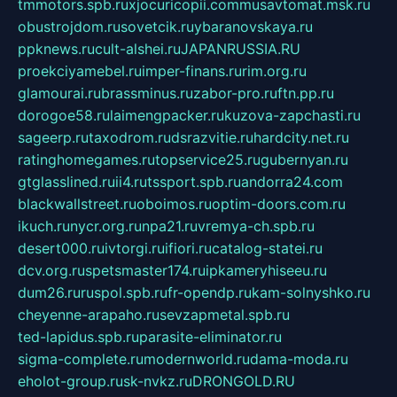
tmmotors.spb.ru
xjocuricopii.com
musavtomat.msk.ru
obustrojdom.ru
sovetcik.ru
ybaranovskaya.ru
ppknews.ru
cult-alshei.ru
JAPANRUSSIA.RU
proekciyamebel.ru
imper-finans.ru
rim.org.ru
glamourai.ru
brassminus.ru
zabor-pro.ru
ftn.pp.ru
dorogoe58.ru
laimengpacker.ru
kuzova-zapchasti.ru
sageerp.ru
taxodrom.ru
dsrazvitie.ru
hardcity.net.ru
ratinghomegames.ru
topservice25.ru
gubernyan.ru
gtglasslined.ru
ii4.ru
tssport.spb.ru
andorra24.com
blackwallstreet.ru
oboimos.ru
optim-doors.com.ru
ikuch.ru
nycr.org.ru
npa21.ru
vremya-ch.spb.ru
desert000.ru
ivtorgi.ru
ifiori.ru
catalog-statei.ru
dcv.org.ru
spetsmaster174.ru
ipkameryhiseeu.ru
dum26.ru
ruspol.spb.ru
fr-opendp.ru
kam-solnyshko.ru
cheyenne-arapaho.ru
sevzapmetal.spb.ru
ted-lapidus.spb.ru
parasite-eliminator.ru
sigma-complete.ru
modernworld.ru
dama-moda.ru
eholot-group.ru
sk-nvkz.ru
DRONGOLD.RU