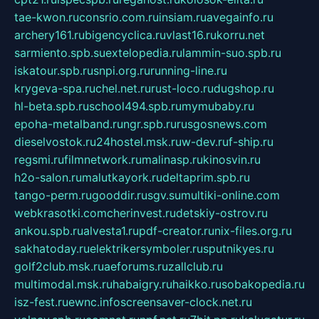
tae-kwon.ru
consrio.com.ru
insiam.ru
avegainfo.ru
archery161.ru
bigencyclica.ru
vlast16.ru
korru.net
sarmiento.spb.su
extelopedia.ru
lammin-suo.spb.ru
iskatour.spb.ru
snpi.org.ru
running-line.ru
krygeva-spa.ru
chel.net.ru
rust-loco.ru
dugshop.ru
hl-beta.spb.ru
school494.spb.ru
mymubaby.ru
epoha-metalband.ru
ngr.spb.ru
rusgosnews.com
dieselvostok.ru
24hostel.msk.ru
w-dev.ru
f-ship.ru
regsmi.ru
filmnetwork.ru
malinasp.ru
kinosvin.ru
h2o-salon.ru
malutkayork.ru
deltaprim.spb.ru
tango-perm.ru
gooddir.ru
sgv.su
multiki-online.com
webkrasotki.com
cherinvest.ru
detskiy-ostrov.ru
ankou.spb.ru
alvesta1.ru
pdf-creator.ru
nix-files.org.ru
sakhatoday.ru
elektrikersymboler.ru
sputnikyes.ru
golf2club.msk.ru
aeforums.ru
zallclub.ru
multimodal.msk.ru
habaigry.ru
haikko.ru
sobakopedia.ru
isz-fest.ru
ewnc.info
screensaver-clock.net.ru