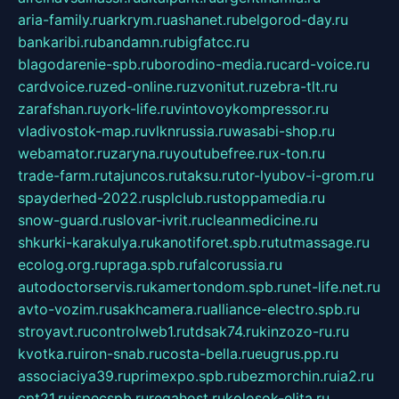
aria-family.ru
arkrym.ru
ashanet.ru
belgorod-day.ru
bankaribi.ru
bandamn.ru
bigfatcc.ru
blagodarenie-spb.ru
borodino-media.ru
card-voice.ru
cardvoice.ru
zed-online.ru
zvonitut.ru
zebra-tlt.ru
zarafshan.ru
york-life.ru
vintovoykompressor.ru
vladivostok-map.ru
vlknrussia.ru
wasabi-shop.ru
webamator.ru
zaryna.ru
youtubefree.ru
x-ton.ru
trade-farm.ru
tajuncos.ru
taksu.ru
tor-lyubov-i-grom.ru
spayderhed-2022.ru
splclub.ru
stoppamedia.ru
snow-guard.ru
slovar-ivrit.ru
cleanmedicine.ru
shkurki-karakulya.ru
kanotiforet.spb.ru
tutmassage.ru
ecolog.org.ru
praga.spb.ru
falcorussia.ru
autodoctorservis.ru
kamertondom.spb.ru
net-life.net.ru
avto-vozim.ru
sakhcamera.ru
alliance-electro.spb.ru
stroyavt.ru
controlweb1.ru
tdsak74.ru
kinzozo-ru.ru
kvotka.ru
iron-snab.ru
costa-bella.ru
eugrus.pp.ru
associaciya39.ru
primexpo.spb.ru
bezmorchin.ru
ia2.ru
cpt21.ru
ispecspb.ru
regahost.ru
kolosok-elita.ru