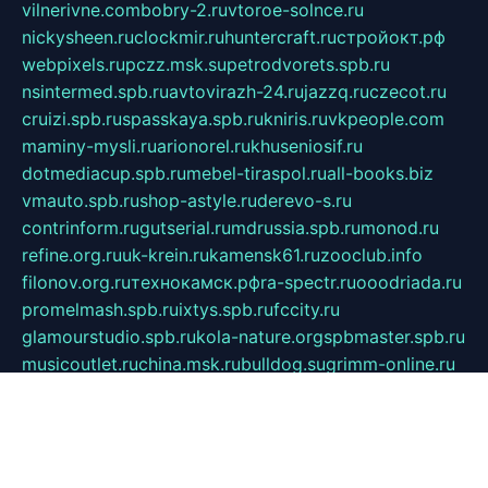
vilnerivne.com
bobry-2.ru
vtoroe-solnce.ru
nickysheen.ru
clockmir.ru
huntercraft.ru
стройокт.рф
webpixels.ru
pczz.msk.su
petrodvorets.spb.ru
nsintermed.spb.ru
avtovirazh-24.ru
jazzq.ru
czecot.ru
cruizi.spb.ru
spasskaya.spb.ru
kniris.ru
vkpeople.com
maminy-mysli.ru
arionorel.ru
khuseniosif.ru
dotmediacup.spb.ru
mebel-tiraspol.ru
all-books.biz
vmauto.spb.ru
shop-astyle.ru
derevo-s.ru
contrinform.ru
gutserial.ru
mdrussia.spb.ru
monod.ru
refine.org.ru
uk-krein.ru
kamensk61.ru
zooclub.info
filonov.org.ru
технокамск.рф
ra-spectr.ru
ooodriada.ru
promelmash.spb.ru
ixtys.spb.ru
fccity.ru
glamourstudio.spb.ru
kola-nature.org
spbmaster.spb.ru
musicoutlet.ru
china.msk.ru
bulldog.su
grimm-online.ru
outlander.net.ru
maga.spb.ru
anime-sell.ru
keseloy.ru
газприборсервис.рф
karmin.spb.ru
shekswood.ru
tischlermebel.ru
automall66.ru
mag-vladimir.ru
yardbar.ru
kiwitour.spb.ru
indesign.com.ru