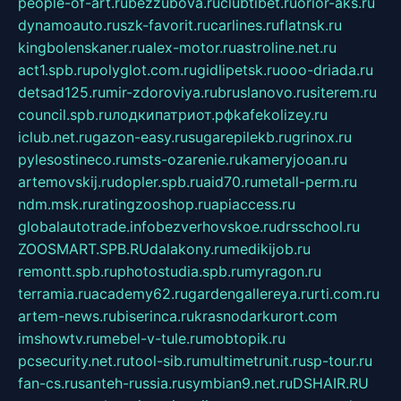
people-of-art.ru
bezzubova.ru
clubtibet.ru
orior-aks.ru
dynamoauto.ru
szk-favorit.ru
carlines.ru
flatnsk.ru
kingbolenskaner.ru
alex-motor.ru
astroline.net.ru
act1.spb.ru
polyglot.com.ru
gidlipetsk.ru
ooo-driada.ru
detsad125.ru
mir-zdoroviya.ru
bruslanovo.ru
siterem.ru
council.spb.ru
лодкипатриот.рф
kafekolizey.ru
iclub.net.ru
gazon-easy.ru
sugarepilekb.ru
grinox.ru
pylesostineco.ru
msts-ozarenie.ru
kameryjooan.ru
artemovskij.ru
dopler.spb.ru
aid70.ru
metall-perm.ru
ndm.msk.ru
ratingzooshop.ru
apiaccess.ru
globalautotrade.info
bezverhovskoe.ru
drsschool.ru
ZOOSMART.SPB.RU
dalakony.ru
medikijob.ru
remontt.spb.ru
photostudia.spb.ru
myragon.ru
terramia.ru
academy62.ru
gardengallereya.ru
rti.com.ru
artem-news.ru
biserinca.ru
krasnodarkurort.com
imshowtv.ru
mebel-v-tule.ru
mobtopik.ru
pcsecurity.net.ru
tool-sib.ru
multimetrunit.ru
sp-tour.ru
fan-cs.ru
santeh-russia.ru
symbian9.net.ru
DSHAIR.RU