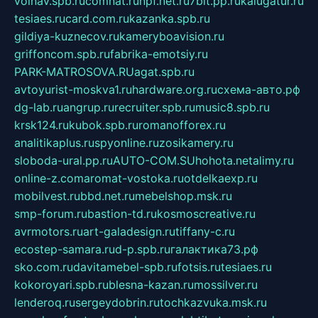
volnav.spb.ru
comnat.ru
npf.net.ru
7bit.pp.ru
kalugatur.ru
tesiaes.ru
card.com.ru
kazanka.spb.ru
gildiya-kuznecov.ru
kameryboavision.ru
griffoncom.spb.ru
fabrika-emotsiy.ru
PARK-MATROSOVA.RU
agat.spb.ru
avtoyurist-moskva1.ru
hardware.org.ru
схема-авто.рф
dg-lab.ru
angrup.ru
recruiter.spb.ru
music8.spb.ru
krsk124.ru
kubok.spb.ru
romanofforex.ru
analitikaplus.ru
spyonline.ru
zosikamery.ru
sloboda-ural.pp.ru
AUTO-COM.SU
hohota.net
alimy.ru
online-z.com
aromat-vostoka.ru
otdelkaexp.ru
mobilvest.ru
bbd.net.ru
mebelshop.msk.ru
smp-forum.ru
bastion-td.ru
kosmoscreative.ru
avrmotors.ru
art-galadesign.ru
tiffany-c.ru
ecostep-samara.ru
d-p.spb.ru
галактика73.рф
sko.com.ru
davitamebel-spb.ru
fotsis.ru
tesiaes.ru
kokoroyari.spb.ru
blesna-kazan.ru
mossilver.ru
lenderoq.ru
sergeydobrin.ru
tochkazvuka.msk.ru