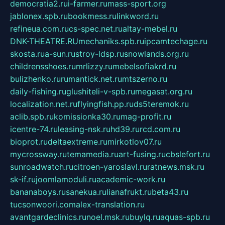
democratia2.ru
i-farmer.ru
mass-sport.org
jablonex.spb.ru
bookmess.ru
linkword.ru
refineua.com.ru
cs-spec.net.ru
altay-mebel.ru
DNK-THEATRE.RU
mechaniks.spb.ru
ipcamtechage.ru
skosta.ru
a-sun.ru
stroy-ldsp.ru
snowlands.org.ru
childrensshoes.ru
mrlizzy.ru
mebelsofiakrd.ru
bulizhenko.ru
rumantick.net.ru
mtszerno.ru
daily-fishing.ru
glushiteli-v-spb.ru
megasat.org.ru
localization.net.ru
flyingfish.pp.ru
ds5teremok.ru
aclib.spb.ru
komissionka30.ru
mag-profit.ru
icentre-74.ru
leasing-nsk.ru
hd39.ru
rcd.com.ru
bioprot.ru
deltaextreme.ru
mirkotlov07.ru
mycrossway.ru
temamedia.ru
art-fusing.ru
cbslefort.ru
sunroadwatch.ru
citroen-yaroslavl.ru
ratnews.msk.ru
sk-if.ru
joomlamoduli.ru
academic-work.ru
bananaboys.ru
sanekua.ru
lianafrukt.ru
beta43.ru
tucsonwoori.com
alex-translation.ru
avantgardeclinics.ru
noel.msk.ru
buylq.ru
aquas-spb.ru