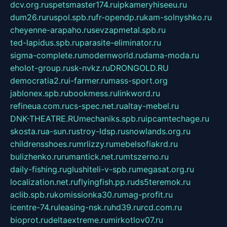
dcv.org.ru
spetsmaster174.ru
ipkameryhiseeu.ru
dum26.ru
ruspol.spb.ru
fr-opendp.ru
kam-solnyshko.ru
cheyenne-arapaho.ru
sevzapmetal.spb.ru
ted-lapidus.spb.ru
parasite-eliminator.ru
sigma-complete.ru
modernworld.ru
dama-moda.ru
eholot-group.ru
sk-nvkz.ru
DRONGOLD.RU
democratia2.ru
i-farmer.ru
mass-sport.org
jablonex.spb.ru
bookmess.ru
linkword.ru
refineua.com.ru
cs-spec.net.ru
altay-mebel.ru
DNK-THEATRE.RU
mechaniks.spb.ru
ipcamtechage.ru
skosta.ru
a-sun.ru
stroy-ldsp.ru
snowlands.org.ru
childrensshoes.ru
mrlizzy.ru
mebelsofiakrd.ru
bulizhenko.ru
rumantick.net.ru
mtszerno.ru
daily-fishing.ru
glushiteli-v-spb.ru
megasat.org.ru
localization.net.ru
flyingfish.pp.ru
ds5teremok.ru
aclib.spb.ru
komissionka30.ru
mag-profit.ru
icentre-74.ru
leasing-nsk.ru
hd39.ru
rcd.com.ru
bioprot.ru
deltaextreme.ru
mirkotlov07.ru