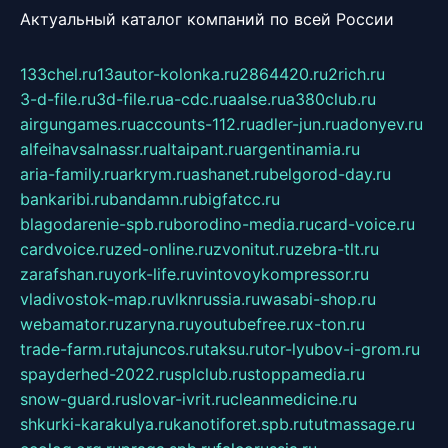
Актуальный каталог компаний по всей России
133chel.ru
13autor-kolonka.ru
2864420.ru
2rich.ru
3-d-file.ru
3d-file.ru
a-cdc.ru
aalse.ru
a380club.ru
airgungames.ru
accounts-112.ru
adler-jun.ru
adonyev.ru
alfeihavsalnassr.ru
altaipant.ru
argentinamia.ru
aria-family.ru
arkrym.ru
ashanet.ru
belgorod-day.ru
bankaribi.ru
bandamn.ru
bigfatcc.ru
blagodarenie-spb.ru
borodino-media.ru
card-voice.ru
cardvoice.ru
zed-online.ru
zvonitut.ru
zebra-tlt.ru
zarafshan.ru
york-life.ru
vintovoykompressor.ru
vladivostok-map.ru
vlknrussia.ru
wasabi-shop.ru
webamator.ru
zaryna.ru
youtubefree.ru
x-ton.ru
trade-farm.ru
tajuncos.ru
taksu.ru
tor-lyubov-i-grom.ru
spayderhed-2022.ru
splclub.ru
stoppamedia.ru
snow-guard.ru
slovar-ivrit.ru
cleanmedicine.ru
shkurki-karakulya.ru
kanotiforet.spb.ru
tutmassage.ru