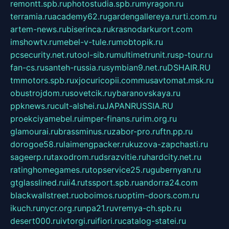
remontt.spb.ru
photostudia.spb.ru
myragon.ru
terramia.ru
academy62.ru
gardengallereya.ru
rti.com.ru
artem-news.ru
biserinca.ru
krasnodarkurort.com
imshowtv.ru
mebel-v-tule.ru
mobtopik.ru
pcsecurity.net.ru
tool-sib.ru
multimetrunit.ru
sp-tour.ru
fan-cs.ru
santeh-russia.ru
symbian9.net.ru
DSHAIR.RU
tmmotors.spb.ru
xjocuricopii.com
musavtomat.msk.ru
obustrojdom.ru
sovetcik.ru
ybaranovskaya.ru
ppknews.ru
cult-alshei.ru
JAPANRUSSIA.RU
proekciyamebel.ru
imper-finans.ru
rim.org.ru
glamourai.ru
brassminus.ru
zabor-pro.ru
ftn.pp.ru
dorogoe58.ru
laimengpacker.ru
kuzova-zapchasti.ru
sageerp.ru
taxodrom.ru
dsrazvitie.ru
hardcity.net.ru
ratinghomegames.ru
topservice25.ru
gubernyan.ru
gtglasslined.ru
ii4.ru
tssport.spb.ru
andorra24.com
blackwallstreet.ru
oboimos.ru
optim-doors.com.ru
ikuch.ru
nycr.org.ru
npa21.ru
vremya-ch.spb.ru
desert000.ru
ivtorgi.ru
ifiori.ru
catalog-statei.ru