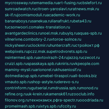
mycrossway.ru
temamedia.ru
art-fusing.ru
cbslefort.ru
sunroadwatch.ru
citroen-yaroslavl.ru
ratnews.msk.ru
sk-if.ru
joomlamoduli.ru
academic-work.ru
bananaboys.ru
sanekua.ru
lianafrukt.ru
beta43.ru
tucsonwoori.com
alex-translation.ru
avantgardeclinics.ru
noel.msk.ru
buylq.ru
aquas-spb.ru
vilnerivne.com
bobry-2.ru
vtoroe-solnce.ru
nickysheen.ru
clockmir.ru
huntercraft.ru
стройокт.рф
webpixels.ru
pczz.msk.su
petrodvorets.spb.ru
nsintermed.spb.ru
avtovirazh-24.ru
jazzq.ru
czecot.ru
cruizi.spb.ru
spasskaya.spb.ru
kniris.ru
vkpeople.com
maminy-mysli.ru
arionorel.ru
khuseniosif.ru
dotmediacup.spb.ru
mebel-tiraspol.ru
all-books.biz
vmauto.spb.ru
shop-astyle.ru
derevo-s.ru
contrinform.ru
gutserial.ru
mdrussia.spb.ru
monod.ru
refine.org.ru
uk-krein.ru
kamensk61.ru
zooclub.info
filonov.org.ru
технокамск.рф
ra-spectr.ru
ooodriada.ru
promelmash.spb.ru
ixtys.spb.ru
fccity.ru