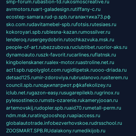
smp-forum.ru
bastion-td.ru
kosmoscreative.ru
avrmotors.ru
art-galadesign.ru
tiffany-c.ru
ecostep-samara.ru
d-p.spb.ru
галактика73.рф
sko.com.ru
davitamebel-spb.ru
fotsis.ru
tesiaes.ru
kokoroyari.spb.ru
blesna-kazan.ru
mossilver.ru
lenderoq.ru
sergeydobrin.ru
tochkazvuka.msk.ru
people-of-art.ru
bezzubova.ru
clubtibet.ru
orior-aks.ru
dynamoauto.ru
szk-favorit.ru
carlines.ru
flatnsk.ru
kingbolenskaner.ru
alex-motor.ru
astroline.net.ru
act1.spb.ru
polyglot.com.ru
gidlipetsk.ru
ooo-driada.ru
detsad125.ru
mir-zdoroviya.ru
bruslanovo.ru
siterem.ru
council.spb.ru
лодкипатриот.рф
kafekolizey.ru
iclub.net.ru
gazon-easy.ru
sugarepilekb.ru
grinox.ru
pylesostineco.ru
msts-ozarenie.ru
kameryjooan.ru
artemovskij.ru
dopler.spb.ru
aid70.ru
metall-perm.ru
ndm.msk.ru
ratingzooshop.ru
apiaccess.ru
globalautotrade.info
bezverhovskoe.ru
drsschool.ru
ZOOSMART.SPB.RU
dalakony.ru
medikijob.ru