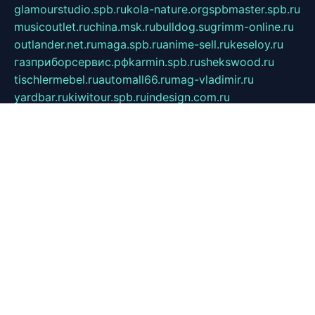
glamourstudio.spb.ru
kola-nature.org
spbmaster.spb.ru
musicoutlet.ru
china.msk.ru
bulldog.su
grimm-online.ru
outlander.net.ru
maga.spb.ru
anime-sell.ru
keseloy.ru
газприборсервис.рф
karmin.spb.ru
shekswood.ru
tischlermebel.ru
automall66.ru
mag-vladimir.ru
yardbar.ru
kiwitour.spb.ru
indesign.com.ru
freestylemebel.ru
bany-samara.ru
rsei.ru
naidisvoyput.ru
mgsn-invest.ru
ipkamerasannce.ru
alicante-house.ru
ibelka74.ru
cozyhouse.info
vlkargalev-studio.ru
700mb.ru
figura-ufa.ru
alina-live.ru
belarusiannews.ru
womenknow.ru
dos-vniimk.ru
sega.net.ru
dv.net.ru
phenomenonsofhistory.com
telesputnik.net.ru
wall.pp.ru
pylesosroidmi.ru
gtc-clan.ru
cligs.ru
bibikazap.ru
popova.org.ru
netwhistler.spb.ru
bellvil.ru
bonzon.ru
iss-vladik.ru
defiparis.net.ru
las-gryzas.ru
amku.ru
electednews.spb.ru
feather.org.ru
spar72.ru
tankiigri.ru
dominus.com.ru
ibtree.ru
sanykool.pp.ru
unixlib.org.ru