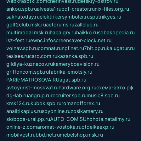
webkrasotki.com
cherinvest.ru
detskiy-ostrov.ru
ankou.spb.ru
alvesta1.ru
pdf-creator.ru
nix-files.org.ru
sakhatoday.ru
elektrikersymboler.ru
sputnikyes.ru
golf2club.msk.ru
aeforums.ru
zallclub.ru
multimodal.msk.ru
habaigry.ru
haikko.ru
sobakopedia.ru
isz-fest.ru
ewnc.info
screensaver-clock.net.ru
volnav.spb.ru
comnat.ru
npf.net.ru
7bit.pp.ru
kalugatur.ru
tesiaes.ru
card.com.ru
kazanka.spb.ru
gildiya-kuznecov.ru
kameryboavision.ru
griffoncom.spb.ru
fabrika-emotsiy.ru
PARK-MATROSOVA.RU
agat.spb.ru
avtoyurist-moskva1.ru
hardware.org.ru
схема-авто.рф
dg-lab.ru
angrup.ru
recruiter.spb.ru
music8.spb.ru
krsk124.ru
kubok.spb.ru
romanofforex.ru
analitikaplus.ru
spyonline.ru
zosikamery.ru
sloboda-ural.pp.ru
AUTO-COM.SU
hohota.net
alimy.ru
online-z.com
aromat-vostoka.ru
otdelkaexp.ru
mobilvest.ru
bbd.net.ru
mebelshop.msk.ru