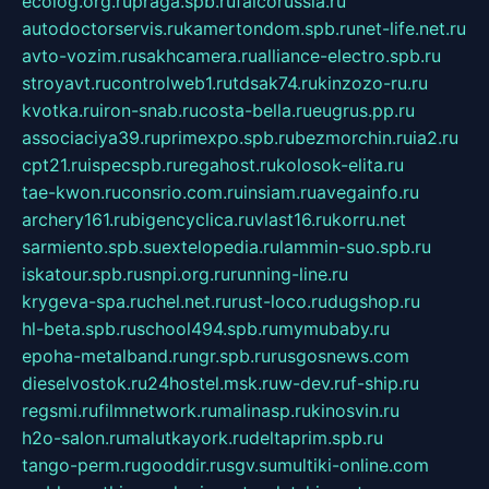
ecolog.org.ru
praga.spb.ru
falcorussia.ru
autodoctorservis.ru
kamertondom.spb.ru
net-life.net.ru
avto-vozim.ru
sakhcamera.ru
alliance-electro.spb.ru
stroyavt.ru
controlweb1.ru
tdsak74.ru
kinzozo-ru.ru
kvotka.ru
iron-snab.ru
costa-bella.ru
eugrus.pp.ru
associaciya39.ru
primexpo.spb.ru
bezmorchin.ru
ia2.ru
cpt21.ru
ispecspb.ru
regahost.ru
kolosok-elita.ru
tae-kwon.ru
consrio.com.ru
insiam.ru
avegainfo.ru
archery161.ru
bigencyclica.ru
vlast16.ru
korru.net
sarmiento.spb.su
extelopedia.ru
lammin-suo.spb.ru
iskatour.spb.ru
snpi.org.ru
running-line.ru
krygeva-spa.ru
chel.net.ru
rust-loco.ru
dugshop.ru
hl-beta.spb.ru
school494.spb.ru
mymubaby.ru
epoha-metalband.ru
ngr.spb.ru
rusgosnews.com
dieselvostok.ru
24hostel.msk.ru
w-dev.ru
f-ship.ru
regsmi.ru
filmnetwork.ru
malinasp.ru
kinosvin.ru
h2o-salon.ru
malutkayork.ru
deltaprim.spb.ru
tango-perm.ru
gooddir.ru
sgv.su
multiki-online.com