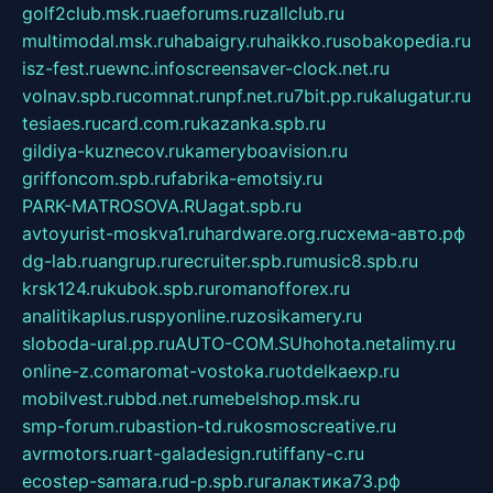
golf2club.msk.ru
aeforums.ru
zallclub.ru
multimodal.msk.ru
habaigry.ru
haikko.ru
sobakopedia.ru
isz-fest.ru
ewnc.info
screensaver-clock.net.ru
volnav.spb.ru
comnat.ru
npf.net.ru
7bit.pp.ru
kalugatur.ru
tesiaes.ru
card.com.ru
kazanka.spb.ru
gildiya-kuznecov.ru
kameryboavision.ru
griffoncom.spb.ru
fabrika-emotsiy.ru
PARK-MATROSOVA.RU
agat.spb.ru
avtoyurist-moskva1.ru
hardware.org.ru
схема-авто.рф
dg-lab.ru
angrup.ru
recruiter.spb.ru
music8.spb.ru
krsk124.ru
kubok.spb.ru
romanofforex.ru
analitikaplus.ru
spyonline.ru
zosikamery.ru
sloboda-ural.pp.ru
AUTO-COM.SU
hohota.net
alimy.ru
online-z.com
aromat-vostoka.ru
otdelkaexp.ru
mobilvest.ru
bbd.net.ru
mebelshop.msk.ru
smp-forum.ru
bastion-td.ru
kosmoscreative.ru
avrmotors.ru
art-galadesign.ru
tiffany-c.ru
ecostep-samara.ru
d-p.spb.ru
галактика73.рф