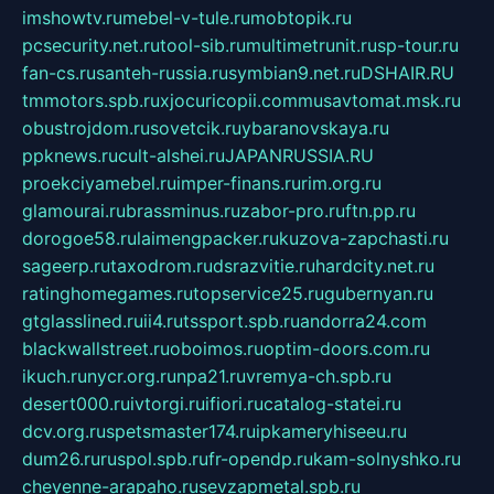
imshowtv.ru
mebel-v-tule.ru
mobtopik.ru
pcsecurity.net.ru
tool-sib.ru
multimetrunit.ru
sp-tour.ru
fan-cs.ru
santeh-russia.ru
symbian9.net.ru
DSHAIR.RU
tmmotors.spb.ru
xjocuricopii.com
musavtomat.msk.ru
obustrojdom.ru
sovetcik.ru
ybaranovskaya.ru
ppknews.ru
cult-alshei.ru
JAPANRUSSIA.RU
proekciyamebel.ru
imper-finans.ru
rim.org.ru
glamourai.ru
brassminus.ru
zabor-pro.ru
ftn.pp.ru
dorogoe58.ru
laimengpacker.ru
kuzova-zapchasti.ru
sageerp.ru
taxodrom.ru
dsrazvitie.ru
hardcity.net.ru
ratinghomegames.ru
topservice25.ru
gubernyan.ru
gtglasslined.ru
ii4.ru
tssport.spb.ru
andorra24.com
blackwallstreet.ru
oboimos.ru
optim-doors.com.ru
ikuch.ru
nycr.org.ru
npa21.ru
vremya-ch.spb.ru
desert000.ru
ivtorgi.ru
ifiori.ru
catalog-statei.ru
dcv.org.ru
spetsmaster174.ru
ipkameryhiseeu.ru
dum26.ru
ruspol.spb.ru
fr-opendp.ru
kam-solnyshko.ru
cheyenne-arapaho.ru
sevzapmetal.spb.ru