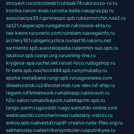
stroyavt.ru
controlweb1.ru
tdsak74.ru
kinzozo-ru.ru
kvotka.ru
iron-snab.ru
costa-bella.ru
eugrus.pp.ru
associaciya39.ru
primexpo.spb.ru
bezmorchin.ru
ia2.ru
cpt21.ru
ispecspb.ru
regahost.ru
kolosok-elita.ru
tae-kwon.ru
consrio.com.ru
insiam.ru
avegainfo.ru
archery161.ru
bigencyclica.ru
vlast16.ru
korru.net
sarmiento.spb.su
extelopedia.ru
lammin-suo.spb.ru
iskatour.spb.ru
snpi.org.ru
running-line.ru
krygeva-spa.ru
chel.net.ru
rust-loco.ru
dugshop.ru
hl-beta.spb.ru
school494.spb.ru
mymubaby.ru
epoha-metalband.ru
ngr.spb.ru
rusgosnews.com
dieselvostok.ru
24hostel.msk.ru
w-dev.ru
f-ship.ru
regsmi.ru
filmnetwork.ru
malinasp.ru
kinosvin.ru
h2o-salon.ru
malutkayork.ru
deltaprim.spb.ru
tango-perm.ru
gooddir.ru
sgv.su
multiki-online.com
webkrasotki.com
cherinvest.ru
detskiy-ostrov.ru
ankou.spb.ru
alvesta1.ru
pdf-creator.ru
nix-files.org.ru
sakhatoday.ru
elektrikersymboler.ru
sputnikyes.ru