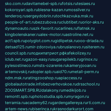
sko.com.ru
davitamebel-spb.ru
fotsis.ru
tesiaes.ru
kokoroyari.spb.ru
blesna-kazan.ru
mossilver.ru
lenderoq.ru
sergeydobrin.ru
tochkazvuka.msk.ru
people-of-art.ru
bezzubova.ru
clubtibet.ru
orior-aks.ru
dynamoauto.ru
szk-favorit.ru
carlines.ru
flatnsk.ru
kingbolenskaner.ru
alex-motor.ru
astroline.net.ru
act1.spb.ru
polyglot.com.ru
gidlipetsk.ru
ooo-driada.ru
detsad125.ru
mir-zdoroviya.ru
bruslanovo.ru
siterem.ru
council.spb.ru
лодкипатриот.рф
kafekolizey.ru
iclub.net.ru
gazon-easy.ru
sugarepilekb.ru
grinox.ru
pylesostineco.ru
msts-ozarenie.ru
kameryjooan.ru
artemovskij.ru
dopler.spb.ru
aid70.ru
metall-perm.ru
ndm.msk.ru
ratingzooshop.ru
apiaccess.ru
globalautotrade.info
bezverhovskoe.ru
drsschool.ru
ZOOSMART.SPB.RU
dalakony.ru
medikijob.ru
remontt.spb.ru
photostudia.spb.ru
myragon.ru
terramia.ru
academy62.ru
gardengallereya.ru
rti.com.ru
artem-news.ru
biserinca.ru
krasnodarkurort.com