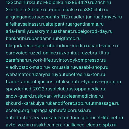
133chel.ru
13autor-kolonka.ru
2864420.ru
2rich.ru
3-d-file.ru
3d-file.ru
a-cdc.ru
aalse.ru
a380club.ru
airgungames.ru
accounts-112.ru
adler-jun.ru
adonyev.ru
alfeihavsalnassr.ru
altaipant.ru
argentinamia.ru
aria-family.ru
arkrym.ru
ashanet.ru
belgorod-day.ru
bankaribi.ru
bandamn.ru
bigfatcc.ru
blagodarenie-spb.ru
borodino-media.ru
card-voice.ru
cardvoice.ru
zed-online.ru
zvonitut.ru
zebra-tlt.ru
zarafshan.ru
york-life.ru
vintovoykompressor.ru
vladivostok-map.ru
vlknrussia.ru
wasabi-shop.ru
webamator.ru
zaryna.ru
youtubefree.ru
x-ton.ru
trade-farm.ru
tajuncos.ru
taksu.ru
tor-lyubov-i-grom.ru
spayderhed-2022.ru
splclub.ru
stoppamedia.ru
snow-guard.ru
slovar-ivrit.ru
cleanmedicine.ru
shkurki-karakulya.ru
kanotiforet.spb.ru
tutmassage.ru
ecolog.org.ru
praga.spb.ru
falcorussia.ru
autodoctorservis.ru
kamertondom.spb.ru
net-life.net.ru
avto-vozim.ru
sakhcamera.ru
alliance-electro.spb.ru