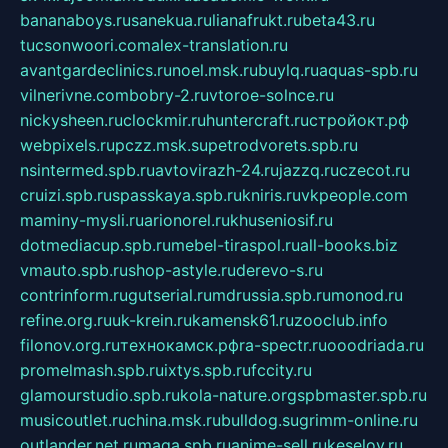
bananaboys.ru
sanekua.ru
lianafrukt.ru
beta43.ru
tucsonwoori.com
alex-translation.ru
avantgardeclinics.ru
noel.msk.ru
buylq.ru
aquas-spb.ru
vilnerivne.com
bobry-2.ru
vtoroe-solnce.ru
nickysheen.ru
clockmir.ru
huntercraft.ru
стройокт.рф
webpixels.ru
pczz.msk.su
petrodvorets.spb.ru
nsintermed.spb.ru
avtovirazh-24.ru
jazzq.ru
czecot.ru
cruizi.spb.ru
spasskaya.spb.ru
kniris.ru
vkpeople.com
maminy-mysli.ru
arionorel.ru
khuseniosif.ru
dotmediacup.spb.ru
mebel-tiraspol.ru
all-books.biz
vmauto.spb.ru
shop-astyle.ru
derevo-s.ru
contrinform.ru
gutserial.ru
mdrussia.spb.ru
monod.ru
refine.org.ru
uk-krein.ru
kamensk61.ru
zooclub.info
filonov.org.ru
технокамск.рф
ra-spectr.ru
ooodriada.ru
promelmash.spb.ru
ixtys.spb.ru
fccity.ru
glamourstudio.spb.ru
kola-nature.org
spbmaster.spb.ru
musicoutlet.ru
china.msk.ru
bulldog.su
grimm-online.ru
outlander.net.ru
maga.spb.ru
anime-sell.ru
keseloy.ru