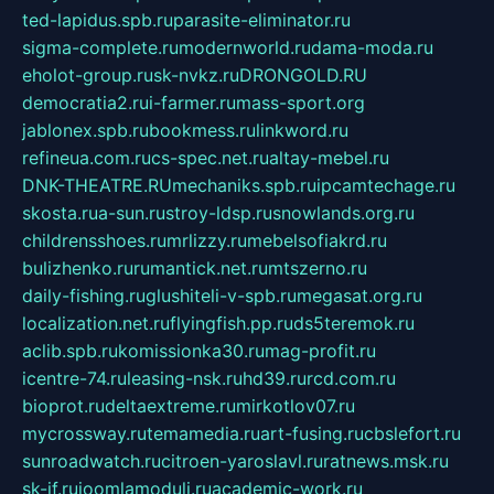
ted-lapidus.spb.ru
parasite-eliminator.ru
sigma-complete.ru
modernworld.ru
dama-moda.ru
eholot-group.ru
sk-nvkz.ru
DRONGOLD.RU
democratia2.ru
i-farmer.ru
mass-sport.org
jablonex.spb.ru
bookmess.ru
linkword.ru
refineua.com.ru
cs-spec.net.ru
altay-mebel.ru
DNK-THEATRE.RU
mechaniks.spb.ru
ipcamtechage.ru
skosta.ru
a-sun.ru
stroy-ldsp.ru
snowlands.org.ru
childrensshoes.ru
mrlizzy.ru
mebelsofiakrd.ru
bulizhenko.ru
rumantick.net.ru
mtszerno.ru
daily-fishing.ru
glushiteli-v-spb.ru
megasat.org.ru
localization.net.ru
flyingfish.pp.ru
ds5teremok.ru
aclib.spb.ru
komissionka30.ru
mag-profit.ru
icentre-74.ru
leasing-nsk.ru
hd39.ru
rcd.com.ru
bioprot.ru
deltaextreme.ru
mirkotlov07.ru
mycrossway.ru
temamedia.ru
art-fusing.ru
cbslefort.ru
sunroadwatch.ru
citroen-yaroslavl.ru
ratnews.msk.ru
sk-if.ru
joomlamoduli.ru
academic-work.ru