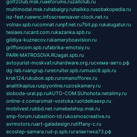
golf2club.msk.ru
aeforums.ru
zallclub.ru
multimodal.msk.ru
habaigry.ru
haikko.ru
sobakopedia.ru
isz-fest.ru
ewnc.info
screensaver-clock.net.ru
volnav.spb.ru
comnat.ru
npf.net.ru
7bit.pp.ru
kalugatur.ru
tesiaes.ru
card.com.ru
kazanka.spb.ru
gildiya-kuznecov.ru
kameryboavision.ru
griffoncom.spb.ru
fabrika-emotsiy.ru
PARK-MATROSOVA.RU
agat.spb.ru
avtoyurist-moskva1.ru
hardware.org.ru
схема-авто.рф
dg-lab.ru
angrup.ru
recruiter.spb.ru
music8.spb.ru
krsk124.ru
kubok.spb.ru
romanofforex.ru
analitikaplus.ru
spyonline.ru
zosikamery.ru
sloboda-ural.pp.ru
AUTO-COM.SU
hohota.net
alimy.ru
online-z.com
aromat-vostoka.ru
otdelkaexp.ru
mobilvest.ru
bbd.net.ru
mebelshop.msk.ru
smp-forum.ru
bastion-td.ru
kosmoscreative.ru
avrmotors.ru
art-galadesign.ru
tiffany-c.ru
ecostep-samara.ru
d-p.spb.ru
галактика73.рф