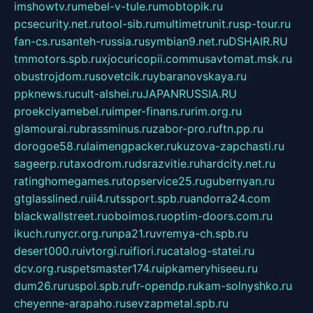
imshowtv.ru
mebel-v-tule.ru
mobtopik.ru
pcsecurity.net.ru
tool-sib.ru
multimetrunit.ru
sp-tour.ru
fan-cs.ru
santeh-russia.ru
symbian9.net.ru
DSHAIR.RU
tmmotors.spb.ru
xjocuricopii.com
musavtomat.msk.ru
obustrojdom.ru
sovetcik.ru
ybaranovskaya.ru
ppknews.ru
cult-alshei.ru
JAPANRUSSIA.RU
proekciyamebel.ru
imper-finans.ru
rim.org.ru
glamourai.ru
brassminus.ru
zabor-pro.ru
ftn.pp.ru
dorogoe58.ru
laimengpacker.ru
kuzova-zapchasti.ru
sageerp.ru
taxodrom.ru
dsrazvitie.ru
hardcity.net.ru
ratinghomegames.ru
topservice25.ru
gubernyan.ru
gtglasslined.ru
ii4.ru
tssport.spb.ru
andorra24.com
blackwallstreet.ru
oboimos.ru
optim-doors.com.ru
ikuch.ru
nycr.org.ru
npa21.ru
vremya-ch.spb.ru
desert000.ru
ivtorgi.ru
ifiori.ru
catalog-statei.ru
dcv.org.ru
spetsmaster174.ru
ipkameryhiseeu.ru
dum26.ru
ruspol.spb.ru
fr-opendp.ru
kam-solnyshko.ru
cheyenne-arapaho.ru
sevzapmetal.spb.ru