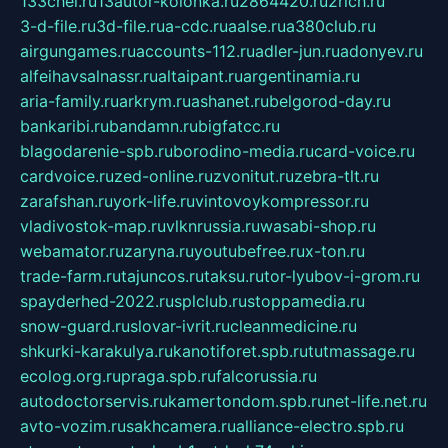
133chel.ru
13autor-kolonka.ru
2864420.ru
2rich.ru
3-d-file.ru
3d-file.ru
a-cdc.ru
aalse.ru
a380club.ru
airgungames.ru
accounts-112.ru
adler-jun.ru
adonyev.ru
alfeihavsalnassr.ru
altaipant.ru
argentinamia.ru
aria-family.ru
arkrym.ru
ashanet.ru
belgorod-day.ru
bankaribi.ru
bandamn.ru
bigfatcc.ru
blagodarenie-spb.ru
borodino-media.ru
card-voice.ru
cardvoice.ru
zed-online.ru
zvonitut.ru
zebra-tlt.ru
zarafshan.ru
york-life.ru
vintovoykompressor.ru
vladivostok-map.ru
vlknrussia.ru
wasabi-shop.ru
webamator.ru
zaryna.ru
youtubefree.ru
x-ton.ru
trade-farm.ru
tajuncos.ru
taksu.ru
tor-lyubov-i-grom.ru
spayderhed-2022.ru
splclub.ru
stoppamedia.ru
snow-guard.ru
slovar-ivrit.ru
cleanmedicine.ru
shkurki-karakulya.ru
kanotiforet.spb.ru
tutmassage.ru
ecolog.org.ru
praga.spb.ru
falcorussia.ru
autodoctorservis.ru
kamertondom.spb.ru
net-life.net.ru
avto-vozim.ru
sakhcamera.ru
alliance-electro.spb.ru