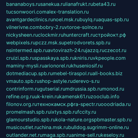
bananaboys.ru
sanekua.ru
lianafrukt.ru
beta43.ru
tucsonwoori.com
alex-translation.ru
avantgardeclinics.ru
noel.msk.ru
buylq.ru
aquas-spb.ru
vilnerivne.com
bobry-2.ru
vtoroe-solnce.ru
nickysheen.ru
clockmir.ru
huntercraft.ru
стройокт.рф
webpixels.ru
pczz.msk.su
petrodvorets.spb.ru
nsintermed.spb.ru
avtovirazh-24.ru
jazzq.ru
czecot.ru
cruizi.spb.ru
spasskaya.spb.ru
kniris.ru
vkpeople.com
maminy-mysli.ru
arionorel.ru
khuseniosif.ru
dotmediacup.spb.ru
mebel-tiraspol.ru
all-books.biz
vmauto.spb.ru
shop-astyle.ru
derevo-s.ru
contrinform.ru
gutserial.ru
mdrussia.spb.ru
monod.ru
refine.org.ru
uk-krein.ru
kamensk61.ru
zooclub.info
filonov.org.ru
технокамск.рф
ra-spectr.ru
ooodriada.ru
promelmash.spb.ru
ixtys.spb.ru
fccity.ru
glamourstudio.spb.ru
kola-nature.org
spbmaster.spb.ru
musicoutlet.ru
china.msk.ru
bulldog.su
grimm-online.ru
outlander.net.ru
maga.spb.ru
anime-sell.ru
keseloy.ru