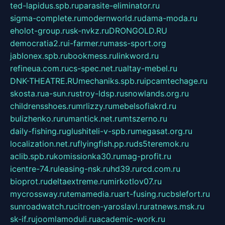
ted-lapidus.spb.ru
parasite-eliminator.ru
sigma-complete.ru
modernworld.ru
dama-moda.ru
eholot-group.ru
sk-nvkz.ru
DRONGOLD.RU
democratia2.ru
i-farmer.ru
mass-sport.org
jablonex.spb.ru
bookmess.ru
linkword.ru
refineua.com.ru
cs-spec.net.ru
altay-mebel.ru
DNK-THEATRE.RU
mechaniks.spb.ru
ipcamtechage.ru
skosta.ru
a-sun.ru
stroy-ldsp.ru
snowlands.org.ru
childrensshoes.ru
mrlizzy.ru
mebelsofiakrd.ru
bulizhenko.ru
rumantick.net.ru
mtszerno.ru
daily-fishing.ru
glushiteli-v-spb.ru
megasat.org.ru
localization.net.ru
flyingfish.pp.ru
ds5teremok.ru
aclib.spb.ru
komissionka30.ru
mag-profit.ru
icentre-74.ru
leasing-nsk.ru
hd39.ru
rcd.com.ru
bioprot.ru
deltaextreme.ru
mirkotlov07.ru
mycrossway.ru
temamedia.ru
art-fusing.ru
cbslefort.ru
sunroadwatch.ru
citroen-yaroslavl.ru
ratnews.msk.ru
sk-if.ru
joomlamoduli.ru
academic-work.ru