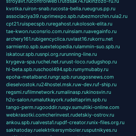
stroyavt.ru
controlweb1.ru
tdsak74.ru
kinzozo-ru.ru
kvotka.ru
iron-snab.ru
costa-bella.ru
eugrus.pp.ru
associaciya39.ru
primexpo.spb.ru
bezmorchin.ru
ia2.ru
cpt21.ru
ispecspb.ru
regahost.ru
kolosok-elita.ru
tae-kwon.ru
consrio.com.ru
insiam.ru
avegainfo.ru
archery161.ru
bigencyclica.ru
vlast16.ru
korru.net
sarmiento.spb.su
extelopedia.ru
lammin-suo.spb.ru
iskatour.spb.ru
snpi.org.ru
running-line.ru
krygeva-spa.ru
chel.net.ru
rust-loco.ru
dugshop.ru
hl-beta.spb.ru
school494.spb.ru
mymubaby.ru
epoha-metalband.ru
ngr.spb.ru
rusgosnews.com
dieselvostok.ru
24hostel.msk.ru
w-dev.ru
f-ship.ru
regsmi.ru
filmnetwork.ru
malinasp.ru
kinosvin.ru
h2o-salon.ru
malutkayork.ru
deltaprim.spb.ru
tango-perm.ru
gooddir.ru
sgv.su
multiki-online.com
webkrasotki.com
cherinvest.ru
detskiy-ostrov.ru
ankou.spb.ru
alvesta1.ru
pdf-creator.ru
nix-files.org.ru
sakhatoday.ru
elektrikersymboler.ru
sputnikyes.ru