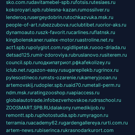
sko.com.ru
davitamebel-spb.ru
fotsis.ru
tesiaes.ru
kokoroyari.spb.ru
blesna-kazan.ru
mossilver.ru
lenderoq.ru
sergeydobrin.ru
tochkazvuka.msk.ru
people-of-art.ru
bezzubova.ru
clubtibet.ru
orior-aks.ru
dynamoauto.ru
szk-favorit.ru
carlines.ru
flatnsk.ru
kingbolenskaner.ru
alex-motor.ru
astroline.net.ru
act1.spb.ru
polyglot.com.ru
gidlipetsk.ru
ooo-driada.ru
detsad125.ru
mir-zdoroviya.ru
bruslanovo.ru
siterem.ru
council.spb.ru
лодкипатриот.рф
kafekolizey.ru
iclub.net.ru
gazon-easy.ru
sugarepilekb.ru
grinox.ru
pylesostineco.ru
msts-ozarenie.ru
kameryjooan.ru
artemovskij.ru
dopler.spb.ru
aid70.ru
metall-perm.ru
ndm.msk.ru
ratingzooshop.ru
apiaccess.ru
globalautotrade.info
bezverhovskoe.ru
drsschool.ru
ZOOSMART.SPB.RU
dalakony.ru
medikijob.ru
remontt.spb.ru
photostudia.spb.ru
myragon.ru
terramia.ru
academy62.ru
gardengallereya.ru
rti.com.ru
artem-news.ru
biserinca.ru
krasnodarkurort.com