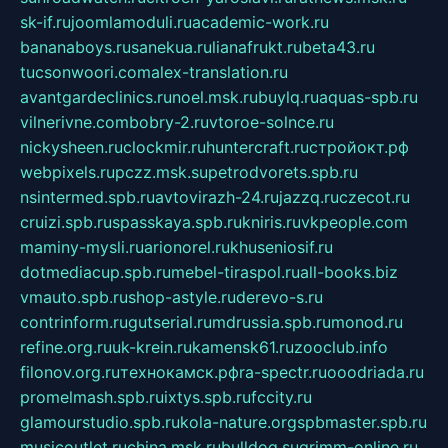
sk-if.ru
joomlamoduli.ru
academic-work.ru
bananaboys.ru
sanekua.ru
lianafrukt.ru
beta43.ru
tucsonwoori.com
alex-translation.ru
avantgardeclinics.ru
noel.msk.ru
buylq.ru
aquas-spb.ru
vilnerivne.com
bobry-2.ru
vtoroe-solnce.ru
nickysheen.ru
clockmir.ru
huntercraft.ru
стройокт.рф
webpixels.ru
pczz.msk.su
petrodvorets.spb.ru
nsintermed.spb.ru
avtovirazh-24.ru
jazzq.ru
czecot.ru
cruizi.spb.ru
spasskaya.spb.ru
kniris.ru
vkpeople.com
maminy-mysli.ru
arionorel.ru
khuseniosif.ru
dotmediacup.spb.ru
mebel-tiraspol.ru
all-books.biz
vmauto.spb.ru
shop-astyle.ru
derevo-s.ru
contrinform.ru
gutserial.ru
mdrussia.spb.ru
monod.ru
refine.org.ru
uk-krein.ru
kamensk61.ru
zooclub.info
filonov.org.ru
технокамск.рф
ra-spectr.ru
ooodriada.ru
promelmash.spb.ru
ixtys.spb.ru
fccity.ru
glamourstudio.spb.ru
kola-nature.org
spbmaster.spb.ru
musicoutlet.ru
china.msk.ru
bulldog.su
grimm-online.ru