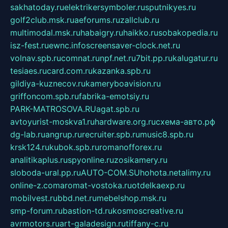
sakhatoday.ru
elektrikersymboler.ru
sputnikyes.ru
golf2club.msk.ru
aeforums.ru
zallclub.ru
multimodal.msk.ru
habaigry.ru
haikko.ru
sobakopedia.ru
isz-fest.ru
ewnc.info
screensaver-clock.net.ru
volnav.spb.ru
comnat.ru
npf.net.ru
7bit.pp.ru
kalugatur.ru
tesiaes.ru
card.com.ru
kazanka.spb.ru
gildiya-kuznecov.ru
kameryboavision.ru
griffoncom.spb.ru
fabrika-emotsiy.ru
PARK-MATROSOVA.RU
agat.spb.ru
avtoyurist-moskva1.ru
hardware.org.ru
схема-авто.рф
dg-lab.ru
angrup.ru
recruiter.spb.ru
music8.spb.ru
krsk124.ru
kubok.spb.ru
romanofforex.ru
analitikaplus.ru
spyonline.ru
zosikamery.ru
sloboda-ural.pp.ru
AUTO-COM.SU
hohota.net
alimy.ru
online-z.com
aromat-vostoka.ru
otdelkaexp.ru
mobilvest.ru
bbd.net.ru
mebelshop.msk.ru
smp-forum.ru
bastion-td.ru
kosmoscreative.ru
avrmotors.ru
art-galadesign.ru
tiffany-c.ru