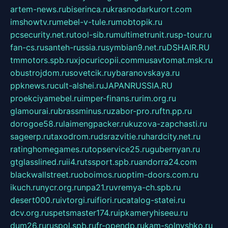
artem-news.ru
biserinca.ru
krasnodarkurort.com
imshowtv.ru
mebel-v-tule.ru
mobtopik.ru
pcsecurity.net.ru
tool-sib.ru
multimetrunit.ru
sp-tour.ru
fan-cs.ru
santeh-russia.ru
symbian9.net.ru
DSHAIR.RU
tmmotors.spb.ru
xjocuricopii.com
musavtomat.msk.ru
obustrojdom.ru
sovetcik.ru
ybaranovskaya.ru
ppknews.ru
cult-alshei.ru
JAPANRUSSIA.RU
proekciyamebel.ru
imper-finans.ru
rim.org.ru
glamourai.ru
brassminus.ru
zabor-pro.ru
ftn.pp.ru
dorogoe58.ru
laimengpacker.ru
kuzova-zapchasti.ru
sageerp.ru
taxodrom.ru
dsrazvitie.ru
hardcity.net.ru
ratinghomegames.ru
topservice25.ru
gubernyan.ru
gtglasslined.ru
ii4.ru
tssport.spb.ru
andorra24.com
blackwallstreet.ru
oboimos.ru
optim-doors.com.ru
ikuch.ru
nycr.org.ru
npa21.ru
vremya-ch.spb.ru
desert000.ru
ivtorgi.ru
ifiori.ru
catalog-statei.ru
dcv.org.ru
spetsmaster174.ru
ipkameryhiseeu.ru
dum26.ru
ruspol.spb.ru
fr-opendp.ru
kam-solnyshko.ru