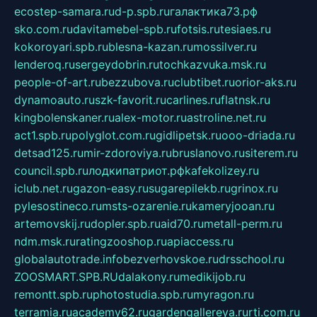
ecostep-samara.ru
d-p.spb.ru
галактика73.рф
sko.com.ru
davitamebel-spb.ru
fotsis.ru
tesiaes.ru
kokoroyari.spb.ru
blesna-kazan.ru
mossilver.ru
lenderoq.ru
sergeydobrin.ru
tochkazvuka.msk.ru
people-of-art.ru
bezzubova.ru
clubtibet.ru
orior-aks.ru
dynamoauto.ru
szk-favorit.ru
carlines.ru
flatnsk.ru
kingbolenskaner.ru
alex-motor.ru
astroline.net.ru
act1.spb.ru
polyglot.com.ru
gidlipetsk.ru
ooo-driada.ru
detsad125.ru
mir-zdoroviya.ru
bruslanovo.ru
siterem.ru
council.spb.ru
лодкипатриот.рф
kafekolizey.ru
iclub.net.ru
gazon-easy.ru
sugarepilekb.ru
grinox.ru
pylesostineco.ru
msts-ozarenie.ru
kameryjooan.ru
artemovskij.ru
dopler.spb.ru
aid70.ru
metall-perm.ru
ndm.msk.ru
ratingzooshop.ru
apiaccess.ru
globalautotrade.info
bezverhovskoe.ru
drsschool.ru
ZOOSMART.SPB.RU
dalakony.ru
medikijob.ru
remontt.spb.ru
photostudia.spb.ru
myragon.ru
terramia.ru
academy62.ru
gardengallereya.ru
rti.com.ru