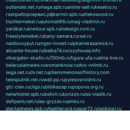
outlander.net.ru
maga.spb.ru
anime-sell.ru
keseloy.ru
газприборсервис.рф
karmin.spb.ru
shekswood.ru
tischlermebel.ru
automall66.ru
mag-vladimir.ru
yardbar.ru
kiwitour.spb.ru
indesign.com.ru
freestylemebel.ru
bany-samara.ru
rsei.ru
naidisvoyput.ru
mgsn-invest.ru
ipkamerasannce.ru
alicante-house.ru
ibelka74.ru
cozyhouse.info
vlkargalev-studio.ru
700mb.ru
figura-ufa.ru
alina-live.ru
belarusiannews.ru
womenknow.ru
dos-vniimk.ru
sega.net.ru
dv.net.ru
phenomenonsofhistory.com
telesputnik.net.ru
wall.pp.ru
pylesosroidmi.ru
gtc-clan.ru
cligs.ru
bibikazap.ru
popova.org.ru
netwhistler.spb.ru
bellvil.ru
bonzon.ru
iss-vladik.ru
defiparis.net.ru
las-gryzas.ru
amku.ru
electednews.spb.ru
feather.org.ru
spar72.ru
tankiigri.ru
dominus.com.ru
ibtree.ru
sanykool.pp.ru
unixlib.org.ru
menatep.spb.ru
gartenterrassen.ru
printeka.ru