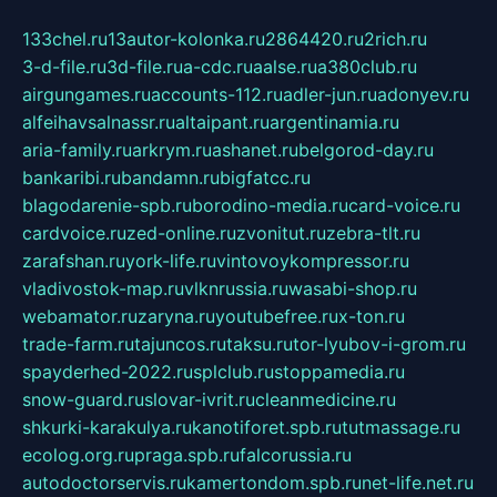
133chel.ru
13autor-kolonka.ru
2864420.ru
2rich.ru
3-d-file.ru
3d-file.ru
a-cdc.ru
aalse.ru
a380club.ru
airgungames.ru
accounts-112.ru
adler-jun.ru
adonyev.ru
alfeihavsalnassr.ru
altaipant.ru
argentinamia.ru
aria-family.ru
arkrym.ru
ashanet.ru
belgorod-day.ru
bankaribi.ru
bandamn.ru
bigfatcc.ru
blagodarenie-spb.ru
borodino-media.ru
card-voice.ru
cardvoice.ru
zed-online.ru
zvonitut.ru
zebra-tlt.ru
zarafshan.ru
york-life.ru
vintovoykompressor.ru
vladivostok-map.ru
vlknrussia.ru
wasabi-shop.ru
webamator.ru
zaryna.ru
youtubefree.ru
x-ton.ru
trade-farm.ru
tajuncos.ru
taksu.ru
tor-lyubov-i-grom.ru
spayderhed-2022.ru
splclub.ru
stoppamedia.ru
snow-guard.ru
slovar-ivrit.ru
cleanmedicine.ru
shkurki-karakulya.ru
kanotiforet.spb.ru
tutmassage.ru
ecolog.org.ru
praga.spb.ru
falcorussia.ru
autodoctorservis.ru
kamertondom.spb.ru
net-life.net.ru