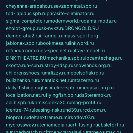
cheyenne-arapaho.ru
sevzapmetal.spb.ru
ted-lapidus.spb.ru
parasite-eliminator.ru
sigma-complete.ru
modernworld.ru
dama-moda.ru
eholot-group.ru
sk-nvkz.ru
DRONGOLD.RU
democratia2.ru
i-farmer.ru
mass-sport.org
jablonex.spb.ru
bookmess.ru
linkword.ru
refineua.com.ru
cs-spec.net.ru
altay-mebel.ru
DNK-THEATRE.RU
mechaniks.spb.ru
ipcamtechage.ru
skosta.ru
a-sun.ru
stroy-ldsp.ru
snowlands.org.ru
childrensshoes.ru
mrlizzy.ru
mebelsofiakrd.ru
bulizhenko.ru
rumantick.net.ru
mtszerno.ru
daily-fishing.ru
glushiteli-v-spb.ru
megasat.org.ru
localization.net.ru
flyingfish.pp.ru
ds5teremok.ru
aclib.spb.ru
komissionka30.ru
mag-profit.ru
icentre-74.ru
leasing-nsk.ru
hd39.ru
rcd.com.ru
bioprot.ru
deltaextreme.ru
mirkotlov07.ru
mycrossway.ru
temamedia.ru
art-fusing.ru
cbslefort.ru
sunroadwatch.ru
citroen-yaroslavl.ru
ratnews.msk.ru