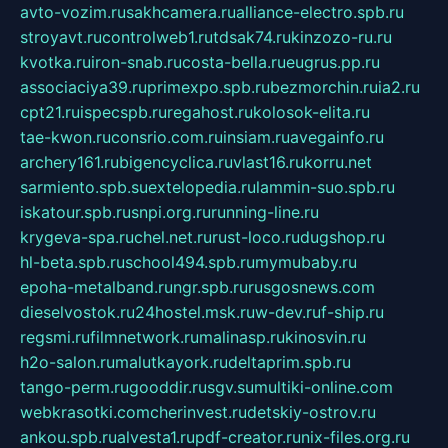
avto-vozim.ru
sakhcamera.ru
alliance-electro.spb.ru
stroyavt.ru
controlweb1.ru
tdsak74.ru
kinzozo-ru.ru
kvotka.ru
iron-snab.ru
costa-bella.ru
eugrus.pp.ru
associaciya39.ru
primexpo.spb.ru
bezmorchin.ru
ia2.ru
cpt21.ru
ispecspb.ru
regahost.ru
kolosok-elita.ru
tae-kwon.ru
consrio.com.ru
insiam.ru
avegainfo.ru
archery161.ru
bigencyclica.ru
vlast16.ru
korru.net
sarmiento.spb.su
extelopedia.ru
lammin-suo.spb.ru
iskatour.spb.ru
snpi.org.ru
running-line.ru
krygeva-spa.ru
chel.net.ru
rust-loco.ru
dugshop.ru
hl-beta.spb.ru
school494.spb.ru
mymubaby.ru
epoha-metalband.ru
ngr.spb.ru
rusgosnews.com
dieselvostok.ru
24hostel.msk.ru
w-dev.ru
f-ship.ru
regsmi.ru
filmnetwork.ru
malinasp.ru
kinosvin.ru
h2o-salon.ru
malutkayork.ru
deltaprim.spb.ru
tango-perm.ru
gooddir.ru
sgv.su
multiki-online.com
webkrasotki.com
cherinvest.ru
detskiy-ostrov.ru
ankou.spb.ru
alvesta1.ru
pdf-creator.ru
nix-files.org.ru