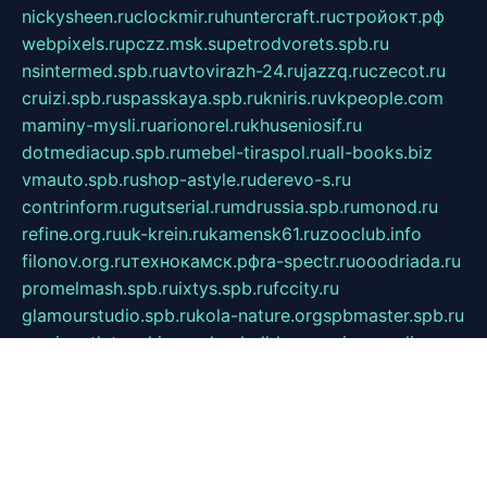
nickysheen.ru
clockmir.ru
huntercraft.ru
стройокт.рф
webpixels.ru
pczz.msk.su
petrodvorets.spb.ru
nsintermed.spb.ru
avtovirazh-24.ru
jazzq.ru
czecot.ru
cruizi.spb.ru
spasskaya.spb.ru
kniris.ru
vkpeople.com
maminy-mysli.ru
arionorel.ru
khuseniosif.ru
dotmediacup.spb.ru
mebel-tiraspol.ru
all-books.biz
vmauto.spb.ru
shop-astyle.ru
derevo-s.ru
contrinform.ru
gutserial.ru
mdrussia.spb.ru
monod.ru
refine.org.ru
uk-krein.ru
kamensk61.ru
zooclub.info
filonov.org.ru
технокамск.рф
ra-spectr.ru
ooodriada.ru
promelmash.spb.ru
ixtys.spb.ru
fccity.ru
glamourstudio.spb.ru
kola-nature.org
spbmaster.spb.ru
musicoutlet.ru
china.msk.ru
bulldog.su
grimm-online.ru
outlander.net.ru
maga.spb.ru
anime-sell.ru
keseloy.ru
газприборсервис.рф
karmin.spb.ru
shekswood.ru
tischlermebel.ru
automall66.ru
mag-vladimir.ru
yardbar.ru
kiwitour.spb.ru
indesign.com.ru
freestylemebel.ru
bany-samara.ru
rsei.ru