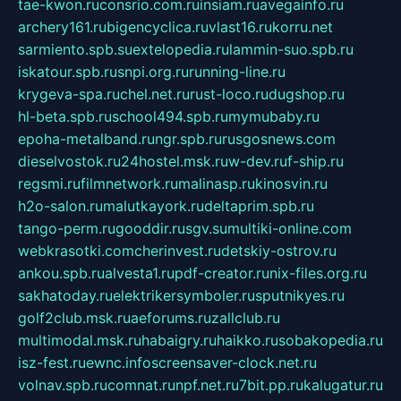
tae-kwon.ru
consrio.com.ru
insiam.ru
avegainfo.ru
archery161.ru
bigencyclica.ru
vlast16.ru
korru.net
sarmiento.spb.su
extelopedia.ru
lammin-suo.spb.ru
iskatour.spb.ru
snpi.org.ru
running-line.ru
krygeva-spa.ru
chel.net.ru
rust-loco.ru
dugshop.ru
hl-beta.spb.ru
school494.spb.ru
mymubaby.ru
epoha-metalband.ru
ngr.spb.ru
rusgosnews.com
dieselvostok.ru
24hostel.msk.ru
w-dev.ru
f-ship.ru
regsmi.ru
filmnetwork.ru
malinasp.ru
kinosvin.ru
h2o-salon.ru
malutkayork.ru
deltaprim.spb.ru
tango-perm.ru
gooddir.ru
sgv.su
multiki-online.com
webkrasotki.com
cherinvest.ru
detskiy-ostrov.ru
ankou.spb.ru
alvesta1.ru
pdf-creator.ru
nix-files.org.ru
sakhatoday.ru
elektrikersymboler.ru
sputnikyes.ru
golf2club.msk.ru
aeforums.ru
zallclub.ru
multimodal.msk.ru
habaigry.ru
haikko.ru
sobakopedia.ru
isz-fest.ru
ewnc.info
screensaver-clock.net.ru
volnav.spb.ru
comnat.ru
npf.net.ru
7bit.pp.ru
kalugatur.ru