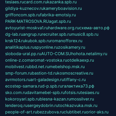
tesiaes.ru
card.com.ru
kazanka.spb.ru
gildiya-kuznecov.ru
kameryboavision.ru
griffoncom.spb.ru
fabrika-emotsiy.ru
PARK-MATROSOVA.RU
agat.spb.ru
avtoyurist-moskva1.ru
hardware.org.ru
схема-авто.рф
dg-lab.ru
angrup.ru
recruiter.spb.ru
music8.spb.ru
krsk124.ru
kubok.spb.ru
romanofforex.ru
analitikaplus.ru
spyonline.ru
zosikamery.ru
sloboda-ural.pp.ru
AUTO-COM.SU
hohota.net
alimy.ru
online-z.com
aromat-vostoka.ru
otdelkaexp.ru
mobilvest.ru
bbd.net.ru
mebelshop.msk.ru
smp-forum.ru
bastion-td.ru
kosmoscreative.ru
avrmotors.ru
art-galadesign.ru
tiffany-c.ru
ecostep-samara.ru
d-p.spb.ru
галактика73.рф
sko.com.ru
davitamebel-spb.ru
fotsis.ru
tesiaes.ru
kokoroyari.spb.ru
blesna-kazan.ru
mossilver.ru
lenderoq.ru
sergeydobrin.ru
tochkazvuka.msk.ru
people-of-art.ru
bezzubova.ru
clubtibet.ru
orior-aks.ru