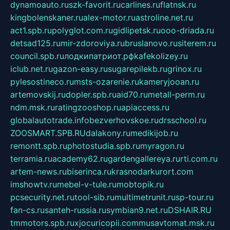
dynamoauto.ru
szk-favorit.ru
carlines.ru
flatnsk.ru
kingbolenskaner.ru
alex-motor.ru
astroline.net.ru
act1.spb.ru
polyglot.com.ru
gidlipetsk.ru
ooo-driada.ru
detsad125.ru
mir-zdoroviya.ru
bruslanovo.ru
siterem.ru
council.spb.ru
лодкипатриот.рф
kafekolizey.ru
iclub.net.ru
gazon-easy.ru
sugarepilekb.ru
grinox.ru
pylesostineco.ru
msts-ozarenie.ru
kameryjooan.ru
artemovskij.ru
dopler.spb.ru
aid70.ru
metall-perm.ru
ndm.msk.ru
ratingzooshop.ru
apiaccess.ru
globalautotrade.info
bezverhovskoe.ru
drsschool.ru
ZOOSMART.SPB.RU
dalakony.ru
medikijob.ru
remontt.spb.ru
photostudia.spb.ru
myragon.ru
terramia.ru
academy62.ru
gardengallereya.ru
rti.com.ru
artem-news.ru
biserinca.ru
krasnodarkurort.com
imshowtv.ru
mebel-v-tule.ru
mobtopik.ru
pcsecurity.net.ru
tool-sib.ru
multimetrunit.ru
sp-tour.ru
fan-cs.ru
santeh-russia.ru
symbian9.net.ru
DSHAIR.RU
tmmotors.spb.ru
xjocuricopii.com
musavtomat.msk.ru