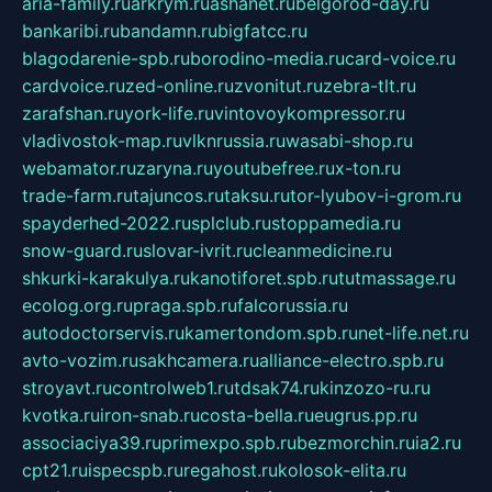
aria-family.ru
arkrym.ru
ashanet.ru
belgorod-day.ru
bankaribi.ru
bandamn.ru
bigfatcc.ru
blagodarenie-spb.ru
borodino-media.ru
card-voice.ru
cardvoice.ru
zed-online.ru
zvonitut.ru
zebra-tlt.ru
zarafshan.ru
york-life.ru
vintovoykompressor.ru
vladivostok-map.ru
vlknrussia.ru
wasabi-shop.ru
webamator.ru
zaryna.ru
youtubefree.ru
x-ton.ru
trade-farm.ru
tajuncos.ru
taksu.ru
tor-lyubov-i-grom.ru
spayderhed-2022.ru
splclub.ru
stoppamedia.ru
snow-guard.ru
slovar-ivrit.ru
cleanmedicine.ru
shkurki-karakulya.ru
kanotiforet.spb.ru
tutmassage.ru
ecolog.org.ru
praga.spb.ru
falcorussia.ru
autodoctorservis.ru
kamertondom.spb.ru
net-life.net.ru
avto-vozim.ru
sakhcamera.ru
alliance-electro.spb.ru
stroyavt.ru
controlweb1.ru
tdsak74.ru
kinzozo-ru.ru
kvotka.ru
iron-snab.ru
costa-bella.ru
eugrus.pp.ru
associaciya39.ru
primexpo.spb.ru
bezmorchin.ru
ia2.ru
cpt21.ru
ispecspb.ru
regahost.ru
kolosok-elita.ru