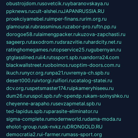
obustrojdom.ru
sovetcik.ru
ybaranovskaya.ru
ppknews.ru
cult-alshei.ru
JAPANRUSSIA.RU
proekciyamebel.ru
imper-finans.ru
rim.org.ru
glamourai.ru
brassminus.ru
zabor-pro.ru
ftn.pp.ru
dorogoe58.ru
laimengpacker.ru
kuzova-zapchasti.ru
sageerp.ru
taxodrom.ru
dsrazvitie.ru
hardcity.net.ru
ratinghomegames.ru
topservice25.ru
gubernyan.ru
gtglasslined.ru
ii4.ru
tssport.spb.ru
andorra24.com
blackwallstreet.ru
oboimos.ru
optim-doors.com.ru
ikuch.ru
nycr.org.ru
npa21.ru
vremya-ch.spb.ru
desert000.ru
ivtorgi.ru
ifiori.ru
catalog-statei.ru
dcv.org.ru
spetsmaster174.ru
ipkameryhiseeu.ru
dum26.ru
ruspol.spb.ru
fr-opendp.ru
kam-solnyshko.ru
cheyenne-arapaho.ru
sevzapmetal.spb.ru
ted-lapidus.spb.ru
parasite-eliminator.ru
sigma-complete.ru
modernworld.ru
dama-moda.ru
eholot-group.ru
sk-nvkz.ru
DRONGOLD.RU
democratia2.ru
i-farmer.ru
mass-sport.org