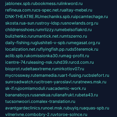
jablonex.spb.ru
bookmess.ru
linkword.ru
refineua.com.ru
cs-spec.net.ru
altay-mebel.ru
DNK-THEATRE.RU
mechaniks.spb.ru
ipcamtechage.ru
skosta.ru
a-sun.ru
stroy-ldsp.ru
snowlands.org.ru
childrensshoes.ru
mrlizzy.ru
mebelsofiakrd.ru
bulizhenko.ru
rumantick.net.ru
mtszerno.ru
daily-fishing.ru
glushiteli-v-spb.ru
megasat.org.ru
localization.net.ru
flyingfish.pp.ru
ds5teremok.ru
aclib.spb.ru
komissionka30.ru
mag-profit.ru
icentre-74.ru
leasing-nsk.ru
hd39.ru
rcd.com.ru
bioprot.ru
deltaextreme.ru
mirkotlov07.ru
mycrossway.ru
temamedia.ru
art-fusing.ru
cbslefort.ru
sunroadwatch.ru
citroen-yaroslavl.ru
ratnews.msk.ru
sk-if.ru
joomlamoduli.ru
academic-work.ru
bananaboys.ru
sanekua.ru
lianafrukt.ru
beta43.ru
tucsonwoori.com
alex-translation.ru
avantgardeclinics.ru
noel.msk.ru
buylq.ru
aquas-spb.ru
vilnerivne.com
bobry-2.ru
vtoroe-solnce.ru