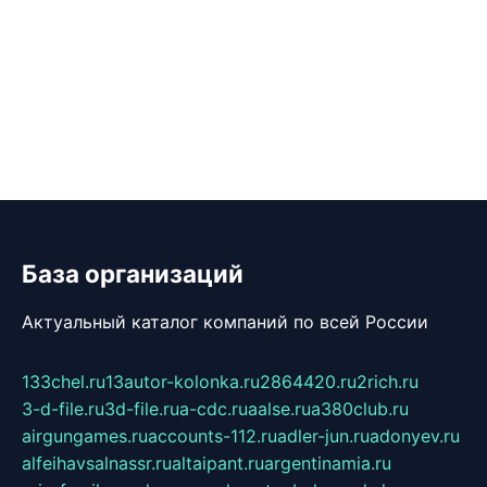
База организаций
Актуальный каталог компаний по всей России
133chel.ru
13autor-kolonka.ru
2864420.ru
2rich.ru
3-d-file.ru
3d-file.ru
a-cdc.ru
aalse.ru
a380club.ru
airgungames.ru
accounts-112.ru
adler-jun.ru
adonyev.ru
alfeihavsalnassr.ru
altaipant.ru
argentinamia.ru