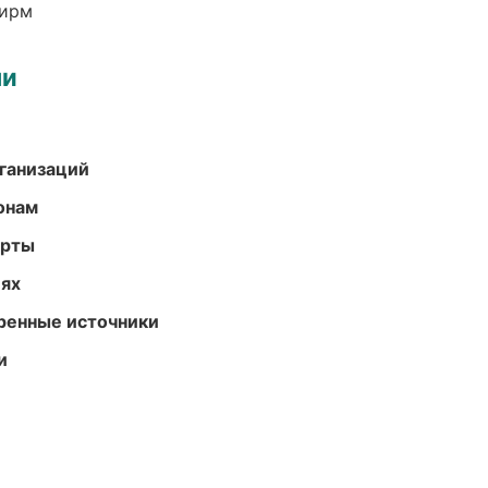
фирм
ми
ганизаций
онам
арты
иях
еренные источники
и