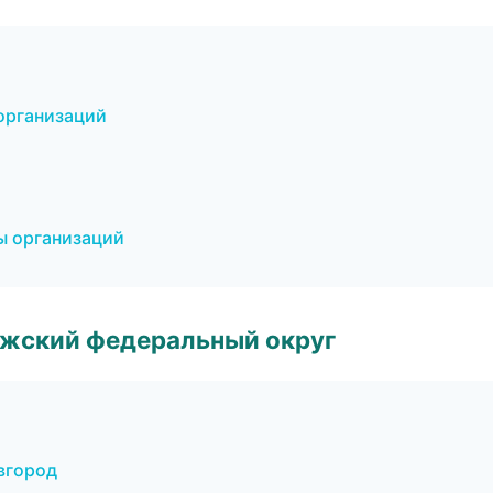
организаций
ы организаций
лжский федеральный округ
вгород