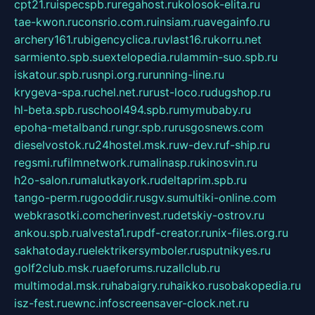
cpt21.ru
ispecspb.ru
regahost.ru
kolosok-elita.ru
tae-kwon.ru
consrio.com.ru
insiam.ru
avegainfo.ru
archery161.ru
bigencyclica.ru
vlast16.ru
korru.net
sarmiento.spb.su
extelopedia.ru
lammin-suo.spb.ru
iskatour.spb.ru
snpi.org.ru
running-line.ru
krygeva-spa.ru
chel.net.ru
rust-loco.ru
dugshop.ru
hl-beta.spb.ru
school494.spb.ru
mymubaby.ru
epoha-metalband.ru
ngr.spb.ru
rusgosnews.com
dieselvostok.ru
24hostel.msk.ru
w-dev.ru
f-ship.ru
regsmi.ru
filmnetwork.ru
malinasp.ru
kinosvin.ru
h2o-salon.ru
malutkayork.ru
deltaprim.spb.ru
tango-perm.ru
gooddir.ru
sgv.su
multiki-online.com
webkrasotki.com
cherinvest.ru
detskiy-ostrov.ru
ankou.spb.ru
alvesta1.ru
pdf-creator.ru
nix-files.org.ru
sakhatoday.ru
elektrikersymboler.ru
sputnikyes.ru
golf2club.msk.ru
aeforums.ru
zallclub.ru
multimodal.msk.ru
habaigry.ru
haikko.ru
sobakopedia.ru
isz-fest.ru
ewnc.info
screensaver-clock.net.ru