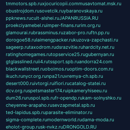
tmmotors.spb.ru
xjocuricopii.com
musavtomat.msk.ru
obustrojdom.ru
sovetcik.ru
ybaranovskaya.ru
ppknews.ru
cult-alshei.ru
JAPANRUSSIA.RU
proekciyamebel.ru
imper-finans.ru
rim.org.ru
glamourai.ru
brassminus.ru
zabor-pro.ru
ftn.pp.ru
dorogoe58.ru
laimengpacker.ru
kuzova-zapchasti.ru
sageerp.ru
taxodrom.ru
dsrazvitie.ru
hardcity.net.ru
ratinghomegames.ru
topservice25.ru
gubernyan.ru
gtglasslined.ru
ii4.ru
tssport.spb.ru
andorra24.com
blackwallstreet.ru
oboimos.ru
optim-doors.com.ru
ikuch.ru
nycr.org.ru
npa21.ru
vremya-ch.spb.ru
desert000.ru
ivtorgi.ru
ifiori.ru
catalog-statei.ru
dcv.org.ru
spetsmaster174.ru
ipkameryhiseeu.ru
dum26.ru
ruspol.spb.ru
fr-opendp.ru
kam-solnyshko.ru
cheyenne-arapaho.ru
sevzapmetal.spb.ru
ted-lapidus.spb.ru
parasite-eliminator.ru
sigma-complete.ru
modernworld.ru
dama-moda.ru
eholot-group.ru
sk-nvkz.ru
DRONGOLD.RU