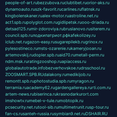
people-of-art.ru
bezzubova.ru
clubtibet.ru
orior-aks.ru
dynamoauto.ru
szk-favorit.ru
carlines.ru
flatnsk.ru
kingbolenskaner.ru
alex-motor.ru
astroline.net.ru
act1.spb.ru
polyglot.com.ru
gidlipetsk.ru
ooo-driada.ru
detsad125.ru
mir-zdoroviya.ru
bruslanovo.ru
siterem.ru
council.spb.ru
лодкипатриот.рф
kafekolizey.ru
iclub.net.ru
gazon-easy.ru
sugarepilekb.ru
grinox.ru
pylesostineco.ru
msts-ozarenie.ru
kameryjooan.ru
artemovskij.ru
dopler.spb.ru
aid70.ru
metall-perm.ru
ndm.msk.ru
ratingzooshop.ru
apiaccess.ru
globalautotrade.info
bezverhovskoe.ru
drsschool.ru
ZOOSMART.SPB.RU
dalakony.ru
medikijob.ru
remontt.spb.ru
photostudia.spb.ru
myragon.ru
terramia.ru
academy62.ru
gardengallereya.ru
rti.com.ru
artem-news.ru
biserinca.ru
krasnodarkurort.com
imshowtv.ru
mebel-v-tule.ru
mobtopik.ru
pcsecurity.net.ru
tool-sib.ru
multimetrunit.ru
sp-tour.ru
fan-cs.ru
santeh-russia.ru
symbian9.net.ru
DSHAIR.RU