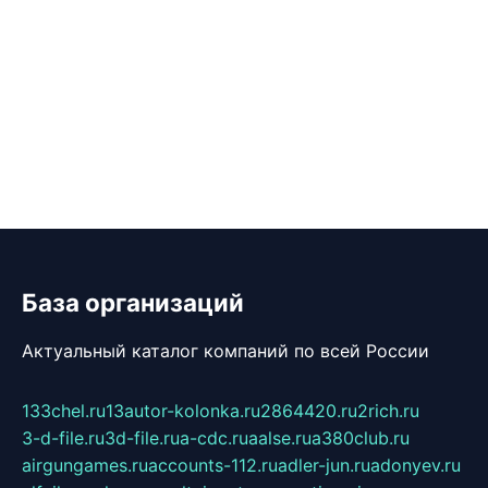
База организаций
Актуальный каталог компаний по всей России
133chel.ru
13autor-kolonka.ru
2864420.ru
2rich.ru
3-d-file.ru
3d-file.ru
a-cdc.ru
aalse.ru
a380club.ru
airgungames.ru
accounts-112.ru
adler-jun.ru
adonyev.ru