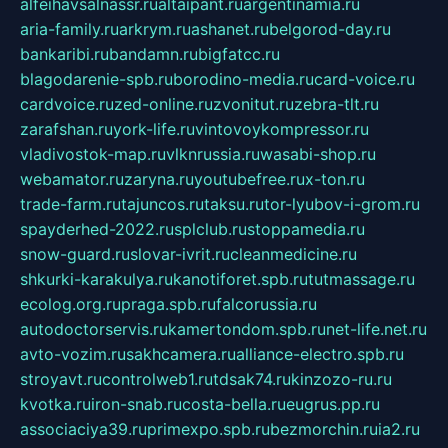
alfeihavsalnassr.ru
altaipant.ru
argentinamia.ru
aria-family.ru
arkrym.ru
ashanet.ru
belgorod-day.ru
bankaribi.ru
bandamn.ru
bigfatcc.ru
blagodarenie-spb.ru
borodino-media.ru
card-voice.ru
cardvoice.ru
zed-online.ru
zvonitut.ru
zebra-tlt.ru
zarafshan.ru
york-life.ru
vintovoykompressor.ru
vladivostok-map.ru
vlknrussia.ru
wasabi-shop.ru
webamator.ru
zaryna.ru
youtubefree.ru
x-ton.ru
trade-farm.ru
tajuncos.ru
taksu.ru
tor-lyubov-i-grom.ru
spayderhed-2022.ru
splclub.ru
stoppamedia.ru
snow-guard.ru
slovar-ivrit.ru
cleanmedicine.ru
shkurki-karakulya.ru
kanotiforet.spb.ru
tutmassage.ru
ecolog.org.ru
praga.spb.ru
falcorussia.ru
autodoctorservis.ru
kamertondom.spb.ru
net-life.net.ru
avto-vozim.ru
sakhcamera.ru
alliance-electro.spb.ru
stroyavt.ru
controlweb1.ru
tdsak74.ru
kinzozo-ru.ru
kvotka.ru
iron-snab.ru
costa-bella.ru
eugrus.pp.ru
associaciya39.ru
primexpo.spb.ru
bezmorchin.ru
ia2.ru