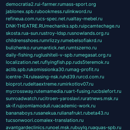
democratia2.ru
i-farmer.ru
mass-sport.org
jablonex.spb.ru
bookmess.ru
linkword.ru
refineua.com.ru
cs-spec.net.ru
altay-mebel.ru
DNK-THEATRE.RU
mechaniks.spb.ru
ipcamtechage.ru
skosta.ru
a-sun.ru
stroy-ldsp.ru
snowlands.org.ru
childrensshoes.ru
mrlizzy.ru
mebelsofiakrd.ru
bulizhenko.ru
rumantick.net.ru
mtszerno.ru
daily-fishing.ru
glushiteli-v-spb.ru
megasat.org.ru
localization.net.ru
flyingfish.pp.ru
ds5teremok.ru
aclib.spb.ru
komissionka30.ru
mag-profit.ru
icentre-74.ru
leasing-nsk.ru
hd39.ru
rcd.com.ru
bioprot.ru
deltaextreme.ru
mirkotlov07.ru
mycrossway.ru
temamedia.ru
art-fusing.ru
cbslefort.ru
sunroadwatch.ru
citroen-yaroslavl.ru
ratnews.msk.ru
sk-if.ru
joomlamoduli.ru
academic-work.ru
bananaboys.ru
sanekua.ru
lianafrukt.ru
beta43.ru
tucsonwoori.com
alex-translation.ru
avantgardeclinics.ru
noel.msk.ru
buylq.ru
aquas-spb.ru