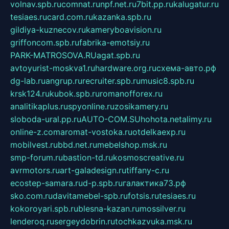
volnav.spb.ru
comnat.ru
npf.net.ru
7bit.pp.ru
kalugatur.ru
tesiaes.ru
card.com.ru
kazanka.spb.ru
gildiya-kuznecov.ru
kameryboavision.ru
griffoncom.spb.ru
fabrika-emotsiy.ru
PARK-MATROSOVA.RU
agat.spb.ru
avtoyurist-moskva1.ru
hardware.org.ru
схема-авто.рф
dg-lab.ru
angrup.ru
recruiter.spb.ru
music8.spb.ru
krsk124.ru
kubok.spb.ru
romanofforex.ru
analitikaplus.ru
spyonline.ru
zosikamery.ru
sloboda-ural.pp.ru
AUTO-COM.SU
hohota.net
alimy.ru
online-z.com
aromat-vostoka.ru
otdelkaexp.ru
mobilvest.ru
bbd.net.ru
mebelshop.msk.ru
smp-forum.ru
bastion-td.ru
kosmoscreative.ru
avrmotors.ru
art-galadesign.ru
tiffany-c.ru
ecostep-samara.ru
d-p.spb.ru
галактика73.рф
sko.com.ru
davitamebel-spb.ru
fotsis.ru
tesiaes.ru
kokoroyari.spb.ru
blesna-kazan.ru
mossilver.ru
lenderoq.ru
sergeydobrin.ru
tochkazvuka.msk.ru