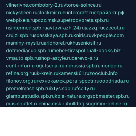
vilnerivne.com
bobry-2.ru
vtoroe-solnce.ru
nickysheen.ru
clockmir.ru
huntercraft.ru
стройокт.рф
webpixels.ru
pczz.msk.su
petrodvorets.spb.ru
nsintermed.spb.ru
avtovirazh-24.ru
jazzq.ru
czecot.ru
cruizi.spb.ru
spasskaya.spb.ru
kniris.ru
vkpeople.com
maminy-mysli.ru
arionorel.ru
khuseniosif.ru
dotmediacup.spb.ru
mebel-tiraspol.ru
all-books.biz
vmauto.spb.ru
shop-astyle.ru
derevo-s.ru
contrinform.ru
gutserial.ru
mdrussia.spb.ru
monod.ru
refine.org.ru
uk-krein.ru
kamensk61.ru
zooclub.info
filonov.org.ru
технокамск.рф
ra-spectr.ru
ooodriada.ru
promelmash.spb.ru
ixtys.spb.ru
fccity.ru
glamourstudio.spb.ru
kola-nature.org
spbmaster.spb.ru
musicoutlet.ru
china.msk.ru
bulldog.su
grimm-online.ru
outlander.net.ru
maga.spb.ru
anime-sell.ru
keseloy.ru
газприборсервис.рф
karmin.spb.ru
shekswood.ru
tischlermebel.ru
automall66.ru
mag-vladimir.ru
yardbar.ru
kiwitour.spb.ru
indesign.com.ru