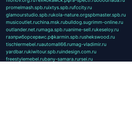
filonov.org.ru
технокамск.рф
ra-spectr.ru
ooodriada.ru
promelmash.spb.ru
ixtys.spb.ru
fccity.ru
glamourstudio.spb.ru
kola-nature.org
spbmaster.spb.ru
musicoutlet.ru
china.msk.ru
bulldog.su
grimm-online.ru
outlander.net.ru
maga.spb.ru
anime-sell.ru
keseloy.ru
газприборсервис.рф
karmin.spb.ru
shekswood.ru
tischlermebel.ru
automall66.ru
mag-vladimir.ru
yardbar.ru
kiwitour.spb.ru
indesign.com.ru
freestylemebel.ru
bany-samara.ru
rsei.ru
naidisvoyput.ru
mgsn-invest.ru
ipkamerasannce.ru
alicante-house.ru
ibelka74.ru
cozyhouse.info
vlkargalev-studio.ru
700mb.ru
figura-ufa.ru
alina-live.ru
belarusiannews.ru
womenknow.ru
dos-vniimk.ru
sega.net.ru
dv.net.ru
phenomenonsofhistory.com
telesputnik.net.ru
wall.pp.ru
pylesosroidmi.ru
gtc-clan.ru
cligs.ru
bibikazap.ru
popova.org.ru
netwhistler.spb.ru
bellvil.ru
bonzon.ru
iss-vladik.ru
defiparis.net.ru
las-gryzas.ru
amku.ru