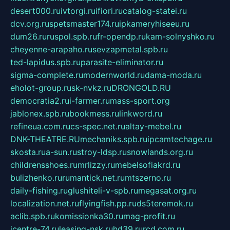
desert000.ru
ivtorgi.ru
ifiori.ru
catalog-statei.ru
dcv.org.ru
spetsmaster174.ru
ipkameryhiseeu.ru
dum26.ru
ruspol.spb.ru
fr-opendp.ru
kam-solnyshko.ru
cheyenne-arapaho.ru
sevzapmetal.spb.ru
ted-lapidus.spb.ru
parasite-eliminator.ru
sigma-complete.ru
modernworld.ru
dama-moda.ru
eholot-group.ru
sk-nvkz.ru
DRONGOLD.RU
democratia2.ru
i-farmer.ru
mass-sport.org
jablonex.spb.ru
bookmess.ru
linkword.ru
refineua.com.ru
cs-spec.net.ru
altay-mebel.ru
DNK-THEATRE.RU
mechaniks.spb.ru
ipcamtechage.ru
skosta.ru
a-sun.ru
stroy-ldsp.ru
snowlands.org.ru
childrensshoes.ru
mrlizzy.ru
mebelsofiakrd.ru
bulizhenko.ru
rumantick.net.ru
mtszerno.ru
daily-fishing.ru
glushiteli-v-spb.ru
megasat.org.ru
localization.net.ru
flyingfish.pp.ru
ds5teremok.ru
aclib.spb.ru
komissionka30.ru
mag-profit.ru
icentre-74.ru
leasing-nsk.ru
hd39.ru
rcd.com.ru