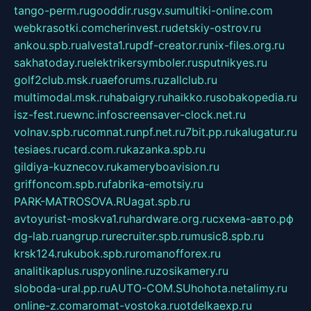
tango-perm.ru
gooddir.ru
sgv.su
multiki-online.com
webkrasotki.com
cherinvest.ru
detskiy-ostrov.ru
ankou.spb.ru
alvesta1.ru
pdf-creator.ru
nix-files.org.ru
sakhatoday.ru
elektrikersymboler.ru
sputnikyes.ru
golf2club.msk.ru
aeforums.ru
zallclub.ru
multimodal.msk.ru
habaigry.ru
haikko.ru
sobakopedia.ru
isz-fest.ru
ewnc.info
screensaver-clock.net.ru
volnav.spb.ru
comnat.ru
npf.net.ru
7bit.pp.ru
kalugatur.ru
tesiaes.ru
card.com.ru
kazanka.spb.ru
gildiya-kuznecov.ru
kameryboavision.ru
griffoncom.spb.ru
fabrika-emotsiy.ru
PARK-MATROSOVA.RU
agat.spb.ru
avtoyurist-moskva1.ru
hardware.org.ru
схема-авто.рф
dg-lab.ru
angrup.ru
recruiter.spb.ru
music8.spb.ru
krsk124.ru
kubok.spb.ru
romanofforex.ru
analitikaplus.ru
spyonline.ru
zosikamery.ru
sloboda-ural.pp.ru
AUTO-COM.SU
hohota.net
alimy.ru
online-z.com
aromat-vostoka.ru
otdelkaexp.ru