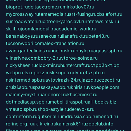
bioprot.ru
deltaextreme.ru
mirkotlov07.ru
mycrossway.ru
temamedia.ru
art-fusing.ru
cbslefort.ru
sunroadwatch.ru
citroen-yaroslavl.ru
ratnews.msk.ru
sk-if.ru
joomlamoduli.ru
academic-work.ru
bananaboys.ru
sanekua.ru
lianafrukt.ru
beta43.ru
tucsonwoori.com
alex-translation.ru
avantgardeclinics.ru
noel.msk.ru
buylq.ru
aquas-spb.ru
vilnerivne.com
bobry-2.ru
vtoroe-solnce.ru
nickysheen.ru
clockmir.ru
huntercraft.ru
стройокт.рф
webpixels.ru
pczz.msk.su
petrodvorets.spb.ru
nsintermed.spb.ru
avtovirazh-24.ru
jazzq.ru
czecot.ru
cruizi.spb.ru
spasskaya.spb.ru
kniris.ru
vkpeople.com
maminy-mysli.ru
arionorel.ru
khuseniosif.ru
dotmediacup.spb.ru
mebel-tiraspol.ru
all-books.biz
vmauto.spb.ru
shop-astyle.ru
derevo-s.ru
contrinform.ru
gutserial.ru
mdrussia.spb.ru
monod.ru
refine.org.ru
uk-krein.ru
kamensk61.ru
zooclub.info