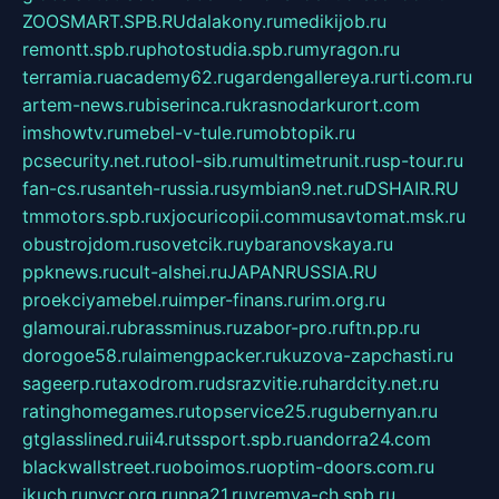
ZOOSMART.SPB.RU
dalakony.ru
medikijob.ru
remontt.spb.ru
photostudia.spb.ru
myragon.ru
terramia.ru
academy62.ru
gardengallereya.ru
rti.com.ru
artem-news.ru
biserinca.ru
krasnodarkurort.com
imshowtv.ru
mebel-v-tule.ru
mobtopik.ru
pcsecurity.net.ru
tool-sib.ru
multimetrunit.ru
sp-tour.ru
fan-cs.ru
santeh-russia.ru
symbian9.net.ru
DSHAIR.RU
tmmotors.spb.ru
xjocuricopii.com
musavtomat.msk.ru
obustrojdom.ru
sovetcik.ru
ybaranovskaya.ru
ppknews.ru
cult-alshei.ru
JAPANRUSSIA.RU
proekciyamebel.ru
imper-finans.ru
rim.org.ru
glamourai.ru
brassminus.ru
zabor-pro.ru
ftn.pp.ru
dorogoe58.ru
laimengpacker.ru
kuzova-zapchasti.ru
sageerp.ru
taxodrom.ru
dsrazvitie.ru
hardcity.net.ru
ratinghomegames.ru
topservice25.ru
gubernyan.ru
gtglasslined.ru
ii4.ru
tssport.spb.ru
andorra24.com
blackwallstreet.ru
oboimos.ru
optim-doors.com.ru
ikuch.ru
nycr.org.ru
npa21.ru
vremya-ch.spb.ru