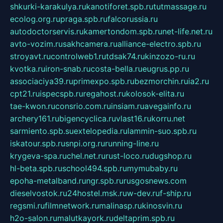
shkurki-karakulya.ru
kanotiforet.spb.ru
tutmassage.ru
ecolog.org.ru
praga.spb.ru
falcorussia.ru
autodoctorservis.ru
kamertondom.spb.ru
net-life.net.ru
avto-vozim.ru
sakhcamera.ru
alliance-electro.spb.ru
stroyavt.ru
controlweb1.ru
tdsak74.ru
kinzozo-ru.ru
kvotka.ru
iron-snab.ru
costa-bella.ru
eugrus.pp.ru
associaciya39.ru
primexpo.spb.ru
bezmorchin.ru
ia2.ru
cpt21.ru
ispecspb.ru
regahost.ru
kolosok-elita.ru
tae-kwon.ru
consrio.com.ru
insiam.ru
avegainfo.ru
archery161.ru
bigencyclica.ru
vlast16.ru
korru.net
sarmiento.spb.su
extelopedia.ru
lammin-suo.spb.ru
iskatour.spb.ru
snpi.org.ru
running-line.ru
krygeva-spa.ru
chel.net.ru
rust-loco.ru
dugshop.ru
hl-beta.spb.ru
school494.spb.ru
mymubaby.ru
epoha-metalband.ru
ngr.spb.ru
rusgosnews.com
dieselvostok.ru
24hostel.msk.ru
w-dev.ru
f-ship.ru
regsmi.ru
filmnetwork.ru
malinasp.ru
kinosvin.ru
h2o-salon.ru
malutkayork.ru
deltaprim.spb.ru