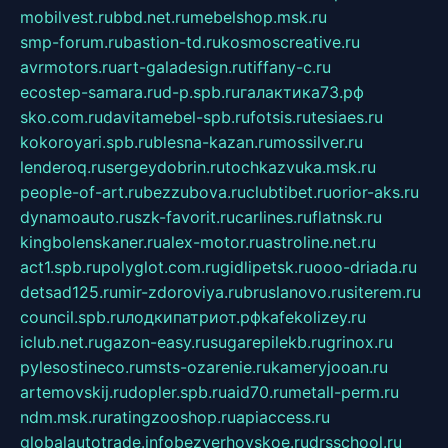
mobilvest.ru
bbd.net.ru
mebelshop.msk.ru
smp-forum.ru
bastion-td.ru
kosmoscreative.ru
avrmotors.ru
art-galadesign.ru
tiffany-c.ru
ecostep-samara.ru
d-p.spb.ru
галактика73.рф
sko.com.ru
davitamebel-spb.ru
fotsis.ru
tesiaes.ru
kokoroyari.spb.ru
blesna-kazan.ru
mossilver.ru
lenderoq.ru
sergeydobrin.ru
tochkazvuka.msk.ru
people-of-art.ru
bezzubova.ru
clubtibet.ru
orior-aks.ru
dynamoauto.ru
szk-favorit.ru
carlines.ru
flatnsk.ru
kingbolenskaner.ru
alex-motor.ru
astroline.net.ru
act1.spb.ru
polyglot.com.ru
gidlipetsk.ru
ooo-driada.ru
detsad125.ru
mir-zdoroviya.ru
bruslanovo.ru
siterem.ru
council.spb.ru
лодкипатриот.рф
kafekolizey.ru
iclub.net.ru
gazon-easy.ru
sugarepilekb.ru
grinox.ru
pylesostineco.ru
msts-ozarenie.ru
kameryjooan.ru
artemovskij.ru
dopler.spb.ru
aid70.ru
metall-perm.ru
ndm.msk.ru
ratingzooshop.ru
apiaccess.ru
globalautotrade.info
bezverhovskoe.ru
drsschool.ru