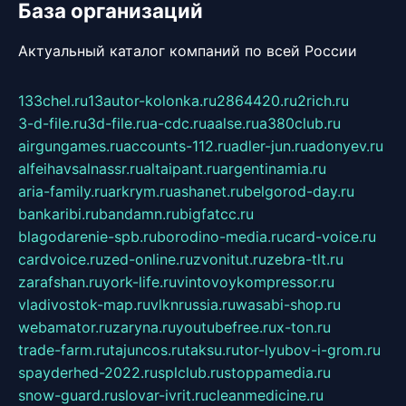
База организаций
Актуальный каталог компаний по всей России
133chel.ru
13autor-kolonka.ru
2864420.ru
2rich.ru
3-d-file.ru
3d-file.ru
a-cdc.ru
aalse.ru
a380club.ru
airgungames.ru
accounts-112.ru
adler-jun.ru
adonyev.ru
alfeihavsalnassr.ru
altaipant.ru
argentinamia.ru
aria-family.ru
arkrym.ru
ashanet.ru
belgorod-day.ru
bankaribi.ru
bandamn.ru
bigfatcc.ru
blagodarenie-spb.ru
borodino-media.ru
card-voice.ru
cardvoice.ru
zed-online.ru
zvonitut.ru
zebra-tlt.ru
zarafshan.ru
york-life.ru
vintovoykompressor.ru
vladivostok-map.ru
vlknrussia.ru
wasabi-shop.ru
webamator.ru
zaryna.ru
youtubefree.ru
x-ton.ru
trade-farm.ru
tajuncos.ru
taksu.ru
tor-lyubov-i-grom.ru
spayderhed-2022.ru
splclub.ru
stoppamedia.ru
snow-guard.ru
slovar-ivrit.ru
cleanmedicine.ru