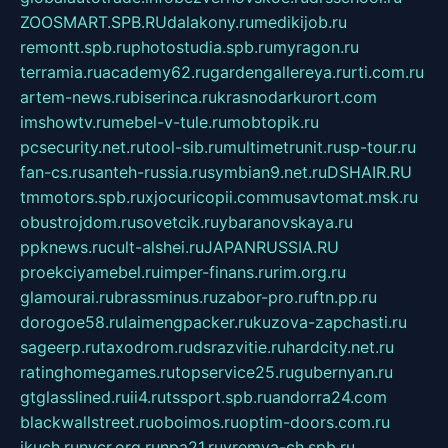
ZOOSMART.SPB.RU
dalakony.ru
medikijob.ru
remontt.spb.ru
photostudia.spb.ru
myragon.ru
terramia.ru
academy62.ru
gardengallereya.ru
rti.com.ru
artem-news.ru
biserinca.ru
krasnodarkurort.com
imshowtv.ru
mebel-v-tule.ru
mobtopik.ru
pcsecurity.net.ru
tool-sib.ru
multimetrunit.ru
sp-tour.ru
fan-cs.ru
santeh-russia.ru
symbian9.net.ru
DSHAIR.RU
tmmotors.spb.ru
xjocuricopii.com
musavtomat.msk.ru
obustrojdom.ru
sovetcik.ru
ybaranovskaya.ru
ppknews.ru
cult-alshei.ru
JAPANRUSSIA.RU
proekciyamebel.ru
imper-finans.ru
rim.org.ru
glamourai.ru
brassminus.ru
zabor-pro.ru
ftn.pp.ru
dorogoe58.ru
laimengpacker.ru
kuzova-zapchasti.ru
sageerp.ru
taxodrom.ru
dsrazvitie.ru
hardcity.net.ru
ratinghomegames.ru
topservice25.ru
gubernyan.ru
gtglasslined.ru
ii4.ru
tssport.spb.ru
andorra24.com
blackwallstreet.ru
oboimos.ru
optim-doors.com.ru
ikuch.ru
nycr.org.ru
npa21.ru
vremya-ch.spb.ru