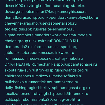
desert000.ru
ivtorgi.ru
ifiori.ru
catalog-statei.ru
dcv.org.ru
spetsmaster174.ru
ipkameryhiseeu.ru
dum26.ru
ruspol.spb.ru
fr-opendp.ru
kam-solnyshko.ru
cheyenne-arapaho.ru
sevzapmetal.spb.ru
ted-lapidus.spb.ru
parasite-eliminator.ru
sigma-complete.ru
modernworld.ru
dama-moda.ru
eholot-group.ru
sk-nvkz.ru
DRONGOLD.RU
democratia2.ru
i-farmer.ru
mass-sport.org
jablonex.spb.ru
bookmess.ru
linkword.ru
refineua.com.ru
cs-spec.net.ru
altay-mebel.ru
DNK-THEATRE.RU
mechaniks.spb.ru
ipcamtechage.ru
skosta.ru
a-sun.ru
stroy-ldsp.ru
snowlands.org.ru
childrensshoes.ru
mrlizzy.ru
mebelsofiakrd.ru
bulizhenko.ru
rumantick.net.ru
mtszerno.ru
daily-fishing.ru
glushiteli-v-spb.ru
megasat.org.ru
localization.net.ru
flyingfish.pp.ru
ds5teremok.ru
aclib.spb.ru
komissionka30.ru
mag-profit.ru