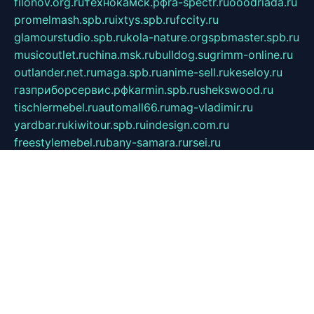
filonov.org.ru
технокамск.рф
ra-spectr.ru
ooodriada.ru
promelmash.spb.ru
ixtys.spb.ru
fccity.ru
glamourstudio.spb.ru
kola-nature.org
spbmaster.spb.ru
musicoutlet.ru
china.msk.ru
bulldog.su
grimm-online.ru
outlander.net.ru
maga.spb.ru
anime-sell.ru
keseloy.ru
газприборсервис.рф
karmin.spb.ru
shekswood.ru
tischlermebel.ru
automall66.ru
mag-vladimir.ru
yardbar.ru
kiwitour.spb.ru
indesign.com.ru
freestylemebel.ru
bany-samara.ru
rsei.ru
naidisvoyput.ru
mgsn-invest.ru
ipkamerasannce.ru
alicante-house.ru
ibelka74.ru
cozyhouse.info
vlkargalev-studio.ru
700mb.ru
figura-ufa.ru
alina-live.ru
belarusiannews.ru
womenknow.ru
dos-vniimk.ru
sega.net.ru
dv.net.ru
phenomenonsofhistory.com
telesputnik.net.ru
wall.pp.ru
pylesosroidmi.ru
gtc-clan.ru
cligs.ru
bibikazap.ru
popova.org.ru
netwhistler.spb.ru
bellvil.ru
bonzon.ru
iss-vladik.ru
defiparis.net.ru
las-gryzas.ru
amku.ru