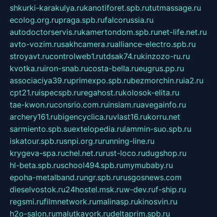
shkurki-karakulya.ru
kanotiforet.spb.ru
tutmassage.ru
ecolog.org.ru
praga.spb.ru
falcorussia.ru
autodoctorservis.ru
kamertondom.spb.ru
net-life.net.ru
avto-vozim.ru
sakhcamera.ru
alliance-electro.spb.ru
stroyavt.ru
controlweb1.ru
tdsak74.ru
kinzozo-ru.ru
kvotka.ru
iron-snab.ru
costa-bella.ru
eugrus.pp.ru
associaciya39.ru
primexpo.spb.ru
bezmorchin.ru
ia2.ru
cpt21.ru
ispecspb.ru
regahost.ru
kolosok-elita.ru
tae-kwon.ru
consrio.com.ru
insiam.ru
avegainfo.ru
archery161.ru
bigencyclica.ru
vlast16.ru
korru.net
sarmiento.spb.su
extelopedia.ru
lammin-suo.spb.ru
iskatour.spb.ru
snpi.org.ru
running-line.ru
krygeva-spa.ru
chel.net.ru
rust-loco.ru
dugshop.ru
hl-beta.spb.ru
school494.spb.ru
mymubaby.ru
epoha-metalband.ru
ngr.spb.ru
rusgosnews.com
dieselvostok.ru
24hostel.msk.ru
w-dev.ru
f-ship.ru
regsmi.ru
filmnetwork.ru
malinasp.ru
kinosvin.ru
h2o-salon.ru
malutkayork.ru
deltaprim.spb.ru