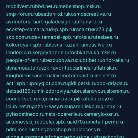
mobilvest.ru
bbd.net.ru
mebelshop.msk.ru
smp-forum.ru
bastion-td.ru
kosmoscreative.ru
avrmotors.ru
art-galadesign.ru
tiffany-c.ru
ecostep-samara.ru
d-p.spb.ru
галактика73.рф
sko.com.ru
davitamebel-spb.ru
fotsis.ru
tesiaes.ru
kokoroyari.spb.ru
blesna-kazan.ru
mossilver.ru
lenderoq.ru
sergeydobrin.ru
tochkazvuka.msk.ru
people-of-art.ru
bezzubova.ru
clubtibet.ru
orior-aks.ru
dynamoauto.ru
szk-favorit.ru
carlines.ru
flatnsk.ru
kingbolenskaner.ru
alex-motor.ru
astroline.net.ru
act1.spb.ru
polyglot.com.ru
gidlipetsk.ru
ooo-driada.ru
detsad125.ru
mir-zdoroviya.ru
bruslanovo.ru
siterem.ru
council.spb.ru
лодкипатриот.рф
kafekolizey.ru
iclub.net.ru
gazon-easy.ru
sugarepilekb.ru
grinox.ru
pylesostineco.ru
msts-ozarenie.ru
kameryjooan.ru
artemovskij.ru
dopler.spb.ru
aid70.ru
metall-perm.ru
ndm.msk.ru
ratingzooshop.ru
apiaccess.ru
globalautotrade.info
bezverhovskoe.ru
drsschool.ru