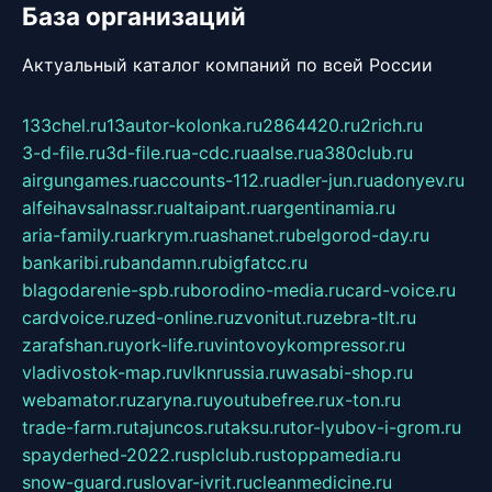
База организаций
Актуальный каталог компаний по всей России
133chel.ru
13autor-kolonka.ru
2864420.ru
2rich.ru
3-d-file.ru
3d-file.ru
a-cdc.ru
aalse.ru
a380club.ru
airgungames.ru
accounts-112.ru
adler-jun.ru
adonyev.ru
alfeihavsalnassr.ru
altaipant.ru
argentinamia.ru
aria-family.ru
arkrym.ru
ashanet.ru
belgorod-day.ru
bankaribi.ru
bandamn.ru
bigfatcc.ru
blagodarenie-spb.ru
borodino-media.ru
card-voice.ru
cardvoice.ru
zed-online.ru
zvonitut.ru
zebra-tlt.ru
zarafshan.ru
york-life.ru
vintovoykompressor.ru
vladivostok-map.ru
vlknrussia.ru
wasabi-shop.ru
webamator.ru
zaryna.ru
youtubefree.ru
x-ton.ru
trade-farm.ru
tajuncos.ru
taksu.ru
tor-lyubov-i-grom.ru
spayderhed-2022.ru
splclub.ru
stoppamedia.ru
snow-guard.ru
slovar-ivrit.ru
cleanmedicine.ru