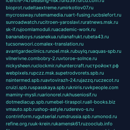
icentre-74.ru
leasing-nsk.ru
hd39.ru
rcd.com.ru
bioprot.ru
deltaextreme.ru
mirkotlov07.ru
mycrossway.ru
temamedia.ru
art-fusing.ru
cbslefort.ru
sunroadwatch.ru
citroen-yaroslavl.ru
ratnews.msk.ru
sk-if.ru
joomlamoduli.ru
academic-work.ru
bananaboys.ru
sanekua.ru
lianafrukt.ru
beta43.ru
tucsonwoori.com
alex-translation.ru
avantgardeclinics.ru
noel.msk.ru
buylq.ru
aquas-spb.ru
vilnerivne.com
bobry-2.ru
vtoroe-solnce.ru
nickysheen.ru
clockmir.ru
huntercraft.ru
стройокт.рф
webpixels.ru
pczz.msk.su
petrodvorets.spb.ru
nsintermed.spb.ru
avtovirazh-24.ru
jazzq.ru
czecot.ru
cruizi.spb.ru
spasskaya.spb.ru
kniris.ru
vkpeople.com
maminy-mysli.ru
arionorel.ru
khuseniosif.ru
dotmediacup.spb.ru
mebel-tiraspol.ru
all-books.biz
vmauto.spb.ru
shop-astyle.ru
derevo-s.ru
contrinform.ru
gutserial.ru
mdrussia.spb.ru
monod.ru
refine.org.ru
uk-krein.ru
kamensk61.ru
zooclub.info