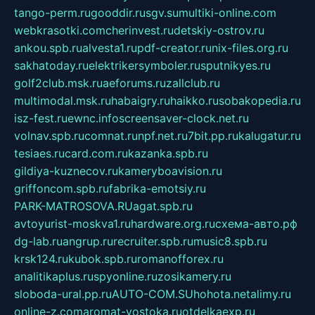
tango-perm.ru
gooddir.ru
sgv.su
multiki-online.com
webkrasotki.com
cherinvest.ru
detskiy-ostrov.ru
ankou.spb.ru
alvesta1.ru
pdf-creator.ru
nix-files.org.ru
sakhatoday.ru
elektrikersymboler.ru
sputnikyes.ru
golf2club.msk.ru
aeforums.ru
zallclub.ru
multimodal.msk.ru
habaigry.ru
haikko.ru
sobakopedia.ru
isz-fest.ru
ewnc.info
screensaver-clock.net.ru
volnav.spb.ru
comnat.ru
npf.net.ru
7bit.pp.ru
kalugatur.ru
tesiaes.ru
card.com.ru
kazanka.spb.ru
gildiya-kuznecov.ru
kameryboavision.ru
griffoncom.spb.ru
fabrika-emotsiy.ru
PARK-MATROSOVA.RU
agat.spb.ru
avtoyurist-moskva1.ru
hardware.org.ru
схема-авто.рф
dg-lab.ru
angrup.ru
recruiter.spb.ru
music8.spb.ru
krsk124.ru
kubok.spb.ru
romanofforex.ru
analitikaplus.ru
spyonline.ru
zosikamery.ru
sloboda-ural.pp.ru
AUTO-COM.SU
hohota.net
alimy.ru
online-z.com
aromat-vostoka.ru
otdelkaexp.ru