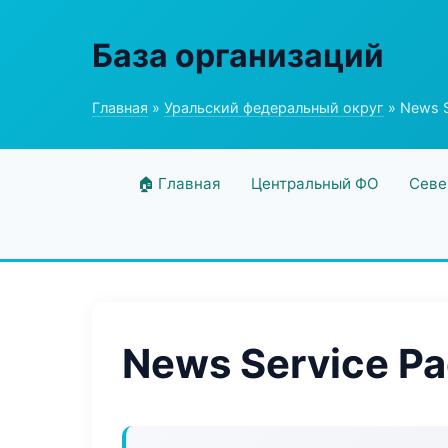
База организаций
Главная
»
Уральский федеральный округ
» News S
🏠 Главная
Центральный ФО
Севе
News Service P