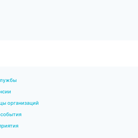
службы
ансии
ицы организаций
 события
приятия