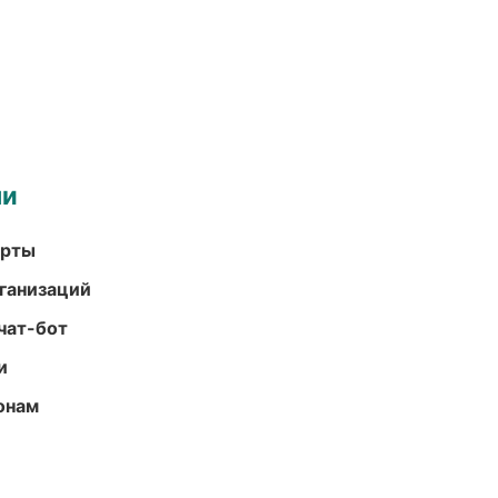
ми
арты
ганизаций
чат-бот
и
онам