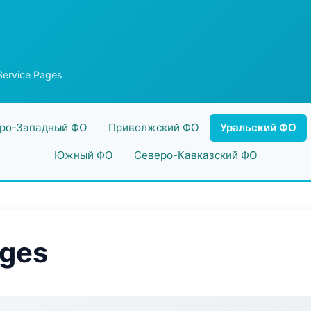
ervice Pages
ро-Западный ФО
Приволжский ФО
Уральский ФО
Южный ФО
Северо-Кавказский ФО
ages