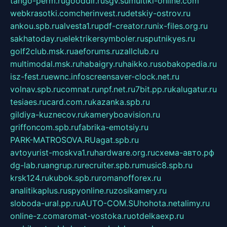
tango-perm.ru
gooddir.ru
sgv.su
multiki-online.com
webkrasotki.com
cherinvest.ru
detskiy-ostrov.ru
ankou.spb.ru
alvesta1.ru
pdf-creator.ru
nix-files.org.ru
sakhatoday.ru
elektrikersymboler.ru
sputnikyes.ru
golf2club.msk.ru
aeforums.ru
zallclub.ru
multimodal.msk.ru
habaigry.ru
haikko.ru
sobakopedia.ru
isz-fest.ru
ewnc.info
screensaver-clock.net.ru
volnav.spb.ru
comnat.ru
npf.net.ru
7bit.pp.ru
kalugatur.ru
tesiaes.ru
card.com.ru
kazanka.spb.ru
gildiya-kuznecov.ru
kameryboavision.ru
griffoncom.spb.ru
fabrika-emotsiy.ru
PARK-MATROSOVA.RU
agat.spb.ru
avtoyurist-moskva1.ru
hardware.org.ru
схема-авто.рф
dg-lab.ru
angrup.ru
recruiter.spb.ru
music8.spb.ru
krsk124.ru
kubok.spb.ru
romanofforex.ru
analitikaplus.ru
spyonline.ru
zosikamery.ru
sloboda-ural.pp.ru
AUTO-COM.SU
hohota.net
alimy.ru
online-z.com
aromat-vostoka.ru
otdelkaexp.ru