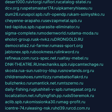
desert000.ru
ivtorgi.ru
ifiori.ru
catalog-statei.ru
dcv.org.ru
spetsmaster174.ru
ipkameryhiseeu.ru
dum26.ru
ruspol.spb.ru
fr-opendp.ru
kam-solnyshko.ru
cheyenne-arapaho.ru
sevzapmetal.spb.ru
ted-lapidus.spb.ru
parasite-eliminator.ru
sigma-complete.ru
modernworld.ru
dama-moda.ru
eholot-group.ru
sk-nvkz.ru
DRONGOLD.RU
democratia2.ru
i-farmer.ru
mass-sport.org
jablonex.spb.ru
bookmess.ru
linkword.ru
refineua.com.ru
cs-spec.net.ru
altay-mebel.ru
DNK-THEATRE.RU
mechaniks.spb.ru
ipcamtechage.ru
skosta.ru
a-sun.ru
stroy-ldsp.ru
snowlands.org.ru
childrensshoes.ru
mrlizzy.ru
mebelsofiakrd.ru
bulizhenko.ru
rumantick.net.ru
mtszerno.ru
daily-fishing.ru
glushiteli-v-spb.ru
megasat.org.ru
localization.net.ru
flyingfish.pp.ru
ds5teremok.ru
aclib.spb.ru
komissionka30.ru
mag-profit.ru
icentre-74.ru
leasing-nsk.ru
hd39.ru
rcd.com.ru