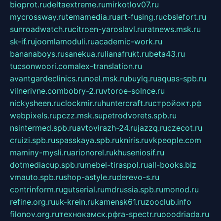
bioprot.ru
deltaextreme.ru
mirkotlov07.ru
mycrossway.ru
temamedia.ru
art-fusing.ru
cbslefort.ru
sunroadwatch.ru
citroen-yaroslavl.ru
ratnews.msk.ru
sk-if.ru
joomlamoduli.ru
academic-work.ru
bananaboys.ru
sanekua.ru
lianafrukt.ru
beta43.ru
tucsonwoori.com
alex-translation.ru
avantgardeclinics.ru
noel.msk.ru
buylq.ru
aquas-spb.ru
vilnerivne.com
bobry-2.ru
vtoroe-solnce.ru
nickysheen.ru
clockmir.ru
huntercraft.ru
стройокт.рф
webpixels.ru
pczz.msk.su
petrodvorets.spb.ru
nsintermed.spb.ru
avtovirazh-24.ru
jazzq.ru
czecot.ru
cruizi.spb.ru
spasskaya.spb.ru
kniris.ru
vkpeople.com
maminy-mysli.ru
arionorel.ru
khuseniosif.ru
dotmediacup.spb.ru
mebel-tiraspol.ru
all-books.biz
vmauto.spb.ru
shop-astyle.ru
derevo-s.ru
contrinform.ru
gutserial.ru
mdrussia.spb.ru
monod.ru
refine.org.ru
uk-krein.ru
kamensk61.ru
zooclub.info
filonov.org.ru
технокамск.рф
ra-spectr.ru
ooodriada.ru