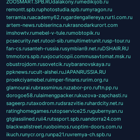
ZOOSMART.SPB.RU
dalakony.ru
medikijob.ru
remontt.spb.ru
photostudia.spb.ru
myragon.ru
terramia.ru
academy62.ru
gardengallereya.ru
rti.com.ru
artem-news.ru
biserinca.ru
krasnodarkurort.com
imshowtv.ru
mebel-v-tule.ru
mobtopik.ru
pcsecurity.net.ru
tool-sib.ru
multimetrunit.ru
sp-tour.ru
fan-cs.ru
santeh-russia.ru
symbian9.net.ru
DSHAIR.RU
tmmotors.spb.ru
xjocuricopii.com
musavtomat.msk.ru
obustrojdom.ru
sovetcik.ru
ybaranovskaya.ru
ppknews.ru
cult-alshei.ru
JAPANRUSSIA.RU
proekciyamebel.ru
imper-finans.ru
rim.org.ru
glamourai.ru
brassminus.ru
zabor-pro.ru
ftn.pp.ru
dorogoe58.ru
laimengpacker.ru
kuzova-zapchasti.ru
sageerp.ru
taxodrom.ru
dsrazvitie.ru
hardcity.net.ru
ratinghomegames.ru
topservice25.ru
gubernyan.ru
gtglasslined.ru
ii4.ru
tssport.spb.ru
andorra24.com
blackwallstreet.ru
oboimos.ru
optim-doors.com.ru
ikuch.ru
nycr.org.ru
npa21.ru
vremya-ch.spb.ru