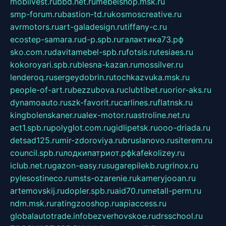
mobilvest.ru
bbd.net.ru
mebelshop.msk.ru
smp-forum.ru
bastion-td.ru
kosmoscreative.ru
avrmotors.ru
art-galadesign.ru
tiffany-c.ru
ecostep-samara.ru
d-p.spb.ru
галактика73.рф
sko.com.ru
davitamebel-spb.ru
fotsis.ru
tesiaes.ru
kokoroyari.spb.ru
blesna-kazan.ru
mossilver.ru
lenderoq.ru
sergeydobrin.ru
tochkazvuka.msk.ru
people-of-art.ru
bezzubova.ru
clubtibet.ru
orior-aks.ru
dynamoauto.ru
szk-favorit.ru
carlines.ru
flatnsk.ru
kingbolenskaner.ru
alex-motor.ru
astroline.net.ru
act1.spb.ru
polyglot.com.ru
gidlipetsk.ru
ooo-driada.ru
detsad125.ru
mir-zdoroviya.ru
bruslanovo.ru
siterem.ru
council.spb.ru
лодкипатриот.рф
kafekolizey.ru
iclub.net.ru
gazon-easy.ru
sugarepilekb.ru
grinox.ru
pylesostineco.ru
msts-ozarenie.ru
kameryjooan.ru
artemovskij.ru
dopler.spb.ru
aid70.ru
metall-perm.ru
ndm.msk.ru
ratingzooshop.ru
apiaccess.ru
globalautotrade.info
bezverhovskoe.ru
drsschool.ru