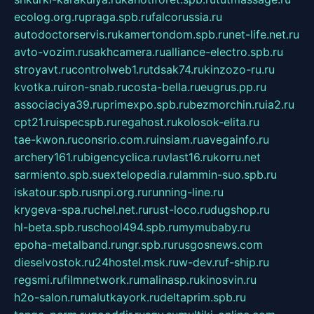
ecolog.org.ru
praga.spb.ru
falcorussia.ru
autodoctorservis.ru
kamertondom.spb.ru
net-life.net.ru
avto-vozim.ru
sakhcamera.ru
alliance-electro.spb.ru
stroyavt.ru
controlweb1.ru
tdsak74.ru
kinzozo-ru.ru
kvotka.ru
iron-snab.ru
costa-bella.ru
eugrus.pp.ru
associaciya39.ru
primexpo.spb.ru
bezmorchin.ru
ia2.ru
cpt21.ru
ispecspb.ru
regahost.ru
kolosok-elita.ru
tae-kwon.ru
consrio.com.ru
insiam.ru
avegainfo.ru
archery161.ru
bigencyclica.ru
vlast16.ru
korru.net
sarmiento.spb.su
extelopedia.ru
lammin-suo.spb.ru
iskatour.spb.ru
snpi.org.ru
running-line.ru
krygeva-spa.ru
chel.net.ru
rust-loco.ru
dugshop.ru
hl-beta.spb.ru
school494.spb.ru
mymubaby.ru
epoha-metalband.ru
ngr.spb.ru
rusgosnews.com
dieselvostok.ru
24hostel.msk.ru
w-dev.ru
f-ship.ru
regsmi.ru
filmnetwork.ru
malinasp.ru
kinosvin.ru
h2o-salon.ru
malutkayork.ru
deltaprim.spb.ru