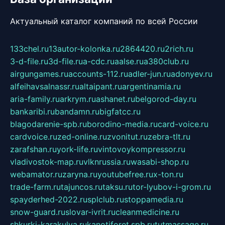
Актуальный каталог компаний по всей России
133chel.ru
13autor-kolonka.ru
2864420.ru
2rich.ru
3-d-file.ru
3d-file.ru
a-cdc.ru
aalse.ru
a380club.ru
airgungames.ru
accounts-112.ru
adler-jun.ru
adonyev.ru
alfeihavsalnassr.ru
altaipant.ru
argentinamia.ru
aria-family.ru
arkrym.ru
ashanet.ru
belgorod-day.ru
bankaribi.ru
bandamn.ru
bigfatcc.ru
blagodarenie-spb.ru
borodino-media.ru
card-voice.ru
cardvoice.ru
zed-online.ru
zvonitut.ru
zebra-tlt.ru
zarafshan.ru
york-life.ru
vintovoykompressor.ru
vladivostok-map.ru
vlknrussia.ru
wasabi-shop.ru
webamator.ru
zaryna.ru
youtubefree.ru
x-ton.ru
trade-farm.ru
tajuncos.ru
taksu.ru
tor-lyubov-i-grom.ru
spayderhed-2022.ru
splclub.ru
stoppamedia.ru
snow-guard.ru
slovar-ivrit.ru
cleanmedicine.ru
shkurki-karakulya.ru
kanotiforet.spb.ru
tutmassage.ru