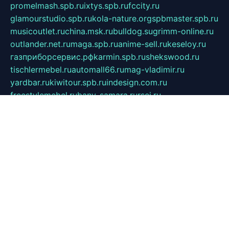
promelmash.spb.ru
ixtys.spb.ru
fccity.ru
glamourstudio.spb.ru
kola-nature.org
spbmaster.spb.ru
musicoutlet.ru
china.msk.ru
bulldog.su
grimm-online.ru
outlander.net.ru
maga.spb.ru
anime-sell.ru
keseloy.ru
газприборсервис.рф
karmin.spb.ru
shekswood.ru
tischlermebel.ru
automall66.ru
mag-vladimir.ru
yardbar.ru
kiwitour.spb.ru
indesign.com.ru
freestylemebel.ru
bany-samara.ru
rsei.ru
naidisvoyput.ru
mgsn-invest.ru
ipkamerasannce.ru
alicante-house.ru
ibelka74.ru
cozyhouse.info
vlkargalev-studio.ru
700mb.ru
figura-ufa.ru
alina-live.ru
belarusiannews.ru
womenknow.ru
dos-vniimk.ru
sega.net.ru
dv.net.ru
phenomenonsofhistory.com
telesputnik.net.ru
wall.pp.ru
pylesosroidmi.ru
gtc-clan.ru
cligs.ru
bibikazap.ru
popova.org.ru
netwhistler.spb.ru
bellvil.ru
bonzon.ru
iss-vladik.ru
defiparis.net.ru
las-gryzas.ru
amku.ru
electednews.spb.ru
feather.org.ru
spar72.ru
tankiigri.ru