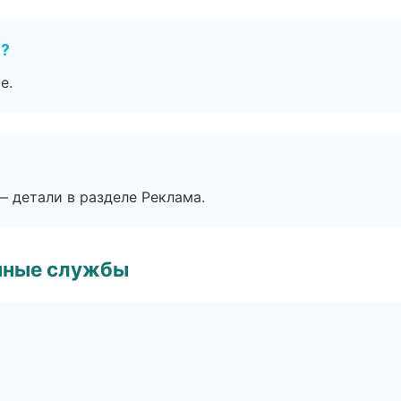
е?
е.
— детали в разделе Реклама.
чные службы