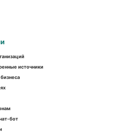
ми
ганизаций
еренные источники
 бизнеса
иях
онам
чат-бот
и