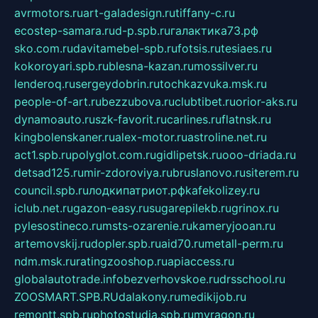
avrmotors.ru
art-galadesign.ru
tiffany-c.ru
ecostep-samara.ru
d-p.spb.ru
галактика73.рф
sko.com.ru
davitamebel-spb.ru
fotsis.ru
tesiaes.ru
kokoroyari.spb.ru
blesna-kazan.ru
mossilver.ru
lenderoq.ru
sergeydobrin.ru
tochkazvuka.msk.ru
people-of-art.ru
bezzubova.ru
clubtibet.ru
orior-aks.ru
dynamoauto.ru
szk-favorit.ru
carlines.ru
flatnsk.ru
kingbolenskaner.ru
alex-motor.ru
astroline.net.ru
act1.spb.ru
polyglot.com.ru
gidlipetsk.ru
ooo-driada.ru
detsad125.ru
mir-zdoroviya.ru
bruslanovo.ru
siterem.ru
council.spb.ru
лодкипатриот.рф
kafekolizey.ru
iclub.net.ru
gazon-easy.ru
sugarepilekb.ru
grinox.ru
pylesostineco.ru
msts-ozarenie.ru
kameryjooan.ru
artemovskij.ru
dopler.spb.ru
aid70.ru
metall-perm.ru
ndm.msk.ru
ratingzooshop.ru
apiaccess.ru
globalautotrade.info
bezverhovskoe.ru
drsschool.ru
ZOOSMART.SPB.RU
dalakony.ru
medikijob.ru
remontt.spb.ru
photostudia.spb.ru
myragon.ru