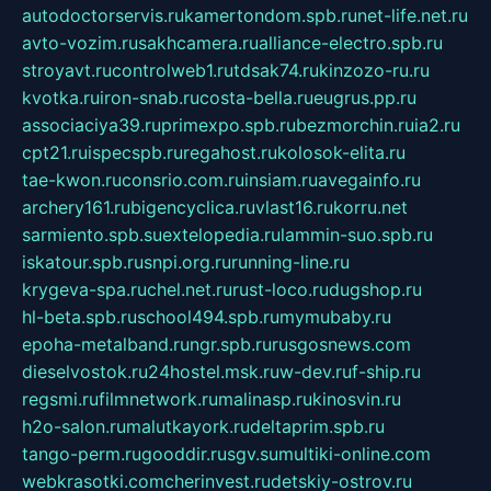
autodoctorservis.ru
kamertondom.spb.ru
net-life.net.ru
avto-vozim.ru
sakhcamera.ru
alliance-electro.spb.ru
stroyavt.ru
controlweb1.ru
tdsak74.ru
kinzozo-ru.ru
kvotka.ru
iron-snab.ru
costa-bella.ru
eugrus.pp.ru
associaciya39.ru
primexpo.spb.ru
bezmorchin.ru
ia2.ru
cpt21.ru
ispecspb.ru
regahost.ru
kolosok-elita.ru
tae-kwon.ru
consrio.com.ru
insiam.ru
avegainfo.ru
archery161.ru
bigencyclica.ru
vlast16.ru
korru.net
sarmiento.spb.su
extelopedia.ru
lammin-suo.spb.ru
iskatour.spb.ru
snpi.org.ru
running-line.ru
krygeva-spa.ru
chel.net.ru
rust-loco.ru
dugshop.ru
hl-beta.spb.ru
school494.spb.ru
mymubaby.ru
epoha-metalband.ru
ngr.spb.ru
rusgosnews.com
dieselvostok.ru
24hostel.msk.ru
w-dev.ru
f-ship.ru
regsmi.ru
filmnetwork.ru
malinasp.ru
kinosvin.ru
h2o-salon.ru
malutkayork.ru
deltaprim.spb.ru
tango-perm.ru
gooddir.ru
sgv.su
multiki-online.com
webkrasotki.com
cherinvest.ru
detskiy-ostrov.ru