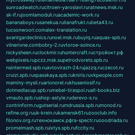
sunroadwatch.ru
citroen-yaroslavl.ru
ratnews.msk.ru
sk-if.ru
joomlamoduli.ru
academic-work.ru
bananaboys.ru
sanekua.ru
lianafrukt.ru
beta43.ru
tucsonwoori.com
alex-translation.ru
avantgardeclinics.ru
noel.msk.ru
buylq.ru
aquas-spb.ru
vilnerivne.com
bobry-2.ru
vtoroe-solnce.ru
nickysheen.ru
clockmir.ru
huntercraft.ru
стройокт.рф
webpixels.ru
pczz.msk.su
petrodvorets.spb.ru
nsintermed.spb.ru
avtovirazh-24.ru
jazzq.ru
czecot.ru
cruizi.spb.ru
spasskaya.spb.ru
kniris.ru
vkpeople.com
maminy-mysli.ru
arionorel.ru
khuseniosif.ru
dotmediacup.spb.ru
mebel-tiraspol.ru
all-books.biz
vmauto.spb.ru
shop-astyle.ru
derevo-s.ru
contrinform.ru
gutserial.ru
mdrussia.spb.ru
monod.ru
refine.org.ru
uk-krein.ru
kamensk61.ru
zooclub.info
filonov.org.ru
технокамск.рф
ra-spectr.ru
ooodriada.ru
promelmash.spb.ru
ixtys.spb.ru
fccity.ru