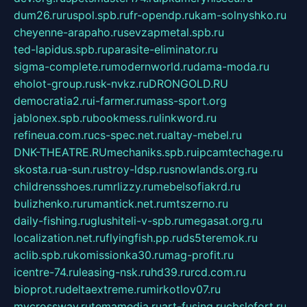
dum26.ru
ruspol.spb.ru
fr-opendp.ru
kam-solnyshko.ru
cheyenne-arapaho.ru
sevzapmetal.spb.ru
ted-lapidus.spb.ru
parasite-eliminator.ru
sigma-complete.ru
modernworld.ru
dama-moda.ru
eholot-group.ru
sk-nvkz.ru
DRONGOLD.RU
democratia2.ru
i-farmer.ru
mass-sport.org
jablonex.spb.ru
bookmess.ru
linkword.ru
refineua.com.ru
cs-spec.net.ru
altay-mebel.ru
DNK-THEATRE.RU
mechaniks.spb.ru
ipcamtechage.ru
skosta.ru
a-sun.ru
stroy-ldsp.ru
snowlands.org.ru
childrensshoes.ru
mrlizzy.ru
mebelsofiakrd.ru
bulizhenko.ru
rumantick.net.ru
mtszerno.ru
daily-fishing.ru
glushiteli-v-spb.ru
megasat.org.ru
localization.net.ru
flyingfish.pp.ru
ds5teremok.ru
aclib.spb.ru
komissionka30.ru
mag-profit.ru
icentre-74.ru
leasing-nsk.ru
hd39.ru
rcd.com.ru
bioprot.ru
deltaextreme.ru
mirkotlov07.ru
mycrossway.ru
temamedia.ru
art-fusing.ru
cbslefort.ru