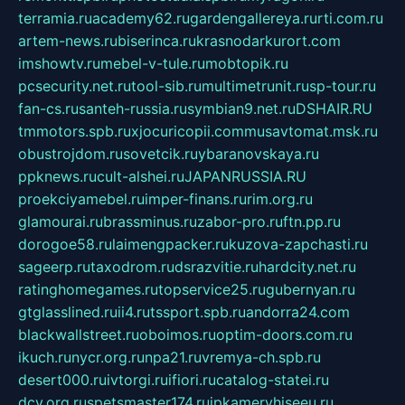
terramia.ru
academy62.ru
gardengallereya.ru
rti.com.ru
artem-news.ru
biserinca.ru
krasnodarkurort.com
imshowtv.ru
mebel-v-tule.ru
mobtopik.ru
pcsecurity.net.ru
tool-sib.ru
multimetrunit.ru
sp-tour.ru
fan-cs.ru
santeh-russia.ru
symbian9.net.ru
DSHAIR.RU
tmmotors.spb.ru
xjocuricopii.com
musavtomat.msk.ru
obustrojdom.ru
sovetcik.ru
ybaranovskaya.ru
ppknews.ru
cult-alshei.ru
JAPANRUSSIA.RU
proekciyamebel.ru
imper-finans.ru
rim.org.ru
glamourai.ru
brassminus.ru
zabor-pro.ru
ftn.pp.ru
dorogoe58.ru
laimengpacker.ru
kuzova-zapchasti.ru
sageerp.ru
taxodrom.ru
dsrazvitie.ru
hardcity.net.ru
ratinghomegames.ru
topservice25.ru
gubernyan.ru
gtglasslined.ru
ii4.ru
tssport.spb.ru
andorra24.com
blackwallstreet.ru
oboimos.ru
optim-doors.com.ru
ikuch.ru
nycr.org.ru
npa21.ru
vremya-ch.spb.ru
desert000.ru
ivtorgi.ru
ifiori.ru
catalog-statei.ru
dcv.org.ru
spetsmaster174.ru
ipkameryhiseeu.ru