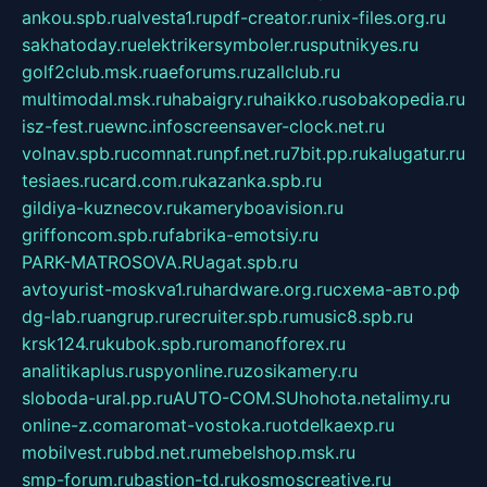
ankou.spb.ru
alvesta1.ru
pdf-creator.ru
nix-files.org.ru
sakhatoday.ru
elektrikersymboler.ru
sputnikyes.ru
golf2club.msk.ru
aeforums.ru
zallclub.ru
multimodal.msk.ru
habaigry.ru
haikko.ru
sobakopedia.ru
isz-fest.ru
ewnc.info
screensaver-clock.net.ru
volnav.spb.ru
comnat.ru
npf.net.ru
7bit.pp.ru
kalugatur.ru
tesiaes.ru
card.com.ru
kazanka.spb.ru
gildiya-kuznecov.ru
kameryboavision.ru
griffoncom.spb.ru
fabrika-emotsiy.ru
PARK-MATROSOVA.RU
agat.spb.ru
avtoyurist-moskva1.ru
hardware.org.ru
схема-авто.рф
dg-lab.ru
angrup.ru
recruiter.spb.ru
music8.spb.ru
krsk124.ru
kubok.spb.ru
romanofforex.ru
analitikaplus.ru
spyonline.ru
zosikamery.ru
sloboda-ural.pp.ru
AUTO-COM.SU
hohota.net
alimy.ru
online-z.com
aromat-vostoka.ru
otdelkaexp.ru
mobilvest.ru
bbd.net.ru
mebelshop.msk.ru
smp-forum.ru
bastion-td.ru
kosmoscreative.ru