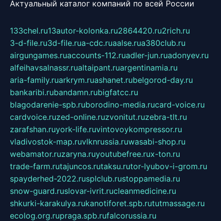
Актуальный каталог компаний по всей России
133chel.ru
13autor-kolonka.ru
2864420.ru
2rich.ru
3-d-file.ru
3d-file.ru
a-cdc.ru
aalse.ru
a380club.ru
airgungames.ru
accounts-112.ru
adler-jun.ru
adonyev.ru
alfeihavsalnassr.ru
altaipant.ru
argentinamia.ru
aria-family.ru
arkrym.ru
ashanet.ru
belgorod-day.ru
bankaribi.ru
bandamn.ru
bigfatcc.ru
blagodarenie-spb.ru
borodino-media.ru
card-voice.ru
cardvoice.ru
zed-online.ru
zvonitut.ru
zebra-tlt.ru
zarafshan.ru
york-life.ru
vintovoykompressor.ru
vladivostok-map.ru
vlknrussia.ru
wasabi-shop.ru
webamator.ru
zaryna.ru
youtubefree.ru
x-ton.ru
trade-farm.ru
tajuncos.ru
taksu.ru
tor-lyubov-i-grom.ru
spayderhed-2022.ru
splclub.ru
stoppamedia.ru
snow-guard.ru
slovar-ivrit.ru
cleanmedicine.ru
shkurki-karakulya.ru
kanotiforet.spb.ru
tutmassage.ru
ecolog.org.ru
praga.spb.ru
falcorussia.ru