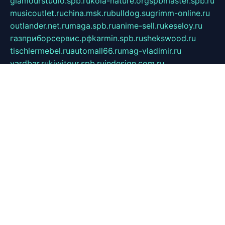
glamourstudio.spb.ru
kola-nature.org
spbmaster.spb.ru
musicoutlet.ru
china.msk.ru
bulldog.su
grimm-online.ru
outlander.net.ru
maga.spb.ru
anime-sell.ru
keseloy.ru
газприборсервис.рф
karmin.spb.ru
shekswood.ru
tischlermebel.ru
automall66.ru
mag-vladimir.ru
yardbar.ru
kiwitour.spb.ru
indesign.com.ru
freestylemebel.ru
bany-samara.ru
rsei.ru
naidisvoyput.ru
mgsn-invest.ru
ipkamerasannce.ru
alicante-house.ru
ibelka74.ru
cozyhouse.info
vlkargalev-studio.ru
700mb.ru
figura-ufa.ru
alina-live.ru
belarusiannews.ru
womenknow.ru
dos-vniimk.ru
sega.net.ru
dv.net.ru
phenomenonsofhistory.com
telesputnik.net.ru
wall.pp.ru
pylesosroidmi.ru
gtc-clan.ru
cligs.ru
bibikazap.ru
popova.org.ru
netwhistler.spb.ru
bellvil.ru
bonzon.ru
iss-vladik.ru
defiparis.net.ru
las-gryzas.ru
amku.ru
electednews.spb.ru
feather.org.ru
spar72.ru
tankiigri.ru
dominus.com.ru
ibtree.ru
sanykool.pp.ru
unixlib.org.ru