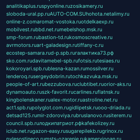
analitikaplus.ru
spyonline.ru
zosikamery.ru
sloboda-ural.pp.ru
AUTO-COM.SU
hohota.net
alimy.ru
online-z.com
aromat-vostoka.ru
otdelkaexp.ru
mobilvest.ru
bbd.net.ru
mebelshop.msk.ru
smp-forum.ru
bastion-td.ru
kosmoscreative.ru
avrmotors.ru
art-galadesign.ru
tiffany-c.ru
ecostep-samara.ru
d-p.spb.ru
галактика73.рф
sko.com.ru
davitamebel-spb.ru
fotsis.ru
tesiaes.ru
kokoroyari.spb.ru
blesna-kazan.ru
mossilver.ru
lenderoq.ru
sergeydobrin.ru
tochkazvuka.msk.ru
people-of-art.ru
bezzubova.ru
clubtibet.ru
orior-aks.ru
dynamoauto.ru
szk-favorit.ru
carlines.ru
flatnsk.ru
kingbolenskaner.ru
alex-motor.ru
astroline.net.ru
act1.spb.ru
polyglot.com.ru
gidlipetsk.ru
ooo-driada.ru
detsad125.ru
mir-zdoroviya.ru
bruslanovo.ru
siterem.ru
council.spb.ru
лодкипатриот.рф
kafekolizey.ru
iclub.net.ru
gazon-easy.ru
sugarepilekb.ru
grinox.ru
pylesostineco.ru
msts-ozarenie.ru
kameryjooan.ru