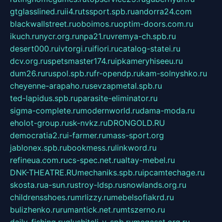
gtglasslined.ru
ii4.ru
tssport.spb.ru
andorra24.com
blackwallstreet.ru
oboimos.ru
optim-doors.com.ru
ikuch.ru
nycr.org.ru
npa21.ru
vremya-ch.spb.ru
desert000.ru
ivtorgi.ru
ifiori.ru
catalog-statei.ru
dcv.org.ru
spetsmaster174.ru
ipkameryhiseeu.ru
dum26.ru
ruspol.spb.ru
fr-opendp.ru
kam-solnyshko.ru
cheyenne-arapaho.ru
sevzapmetal.spb.ru
ted-lapidus.spb.ru
parasite-eliminator.ru
sigma-complete.ru
modernworld.ru
dama-moda.ru
eholot-group.ru
sk-nvkz.ru
DRONGOLD.RU
democratia2.ru
i-farmer.ru
mass-sport.org
jablonex.spb.ru
bookmess.ru
linkword.ru
refineua.com.ru
cs-spec.net.ru
altay-mebel.ru
DNK-THEATRE.RU
mechaniks.spb.ru
ipcamtechage.ru
skosta.ru
a-sun.ru
stroy-ldsp.ru
snowlands.org.ru
childrensshoes.ru
mrlizzy.ru
mebelsofiakrd.ru
bulizhenko.ru
rumantick.net.ru
mtszerno.ru
daily-fishing.ru
glushiteli-v-spb.ru
megasat.org.ru