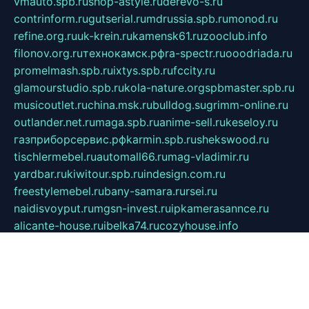
vmauto.spb.ru
shop-astyle.ru
derevo-s.ru
contrinform.ru
gutserial.ru
mdrussia.spb.ru
monod.ru
refine.org.ru
uk-krein.ru
kamensk61.ru
zooclub.info
filonov.org.ru
технокамск.рф
ra-spectr.ru
ooodriada.ru
promelmash.spb.ru
ixtys.spb.ru
fccity.ru
glamourstudio.spb.ru
kola-nature.org
spbmaster.spb.ru
musicoutlet.ru
china.msk.ru
bulldog.su
grimm-online.ru
outlander.net.ru
maga.spb.ru
anime-sell.ru
keseloy.ru
газприборсервис.рф
karmin.spb.ru
shekswood.ru
tischlermebel.ru
automall66.ru
mag-vladimir.ru
yardbar.ru
kiwitour.spb.ru
indesign.com.ru
freestylemebel.ru
bany-samara.ru
rsei.ru
naidisvoyput.ru
mgsn-invest.ru
ipkamerasannce.ru
alicante-house.ru
ibelka74.ru
cozyhouse.info
vlkargalev-studio.ru
700mb.ru
figura-ufa.ru
alina-live.ru
belarusiannews.ru
womenknow.ru
dos-vniimk.ru
sega.net.ru
dv.net.ru
phenomenonsofhistory.com
telesputnik.net.ru
wall.pp.ru
pylesosroidmi.ru