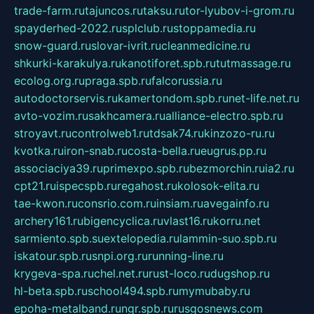
trade-farm.ru
tajuncos.ru
taksu.ru
tor-lyubov-i-grom.ru
spayderhed-2022.ru
splclub.ru
stoppamedia.ru
snow-guard.ru
slovar-ivrit.ru
cleanmedicine.ru
shkurki-karakulya.ru
kanotiforet.spb.ru
tutmassage.ru
ecolog.org.ru
praga.spb.ru
falcorussia.ru
autodoctorservis.ru
kamertondom.spb.ru
net-life.net.ru
avto-vozim.ru
sakhcamera.ru
alliance-electro.spb.ru
stroyavt.ru
controlweb1.ru
tdsak74.ru
kinzozo-ru.ru
kvotka.ru
iron-snab.ru
costa-bella.ru
eugrus.pp.ru
associaciya39.ru
primexpo.spb.ru
bezmorchin.ru
ia2.ru
cpt21.ru
ispecspb.ru
regahost.ru
kolosok-elita.ru
tae-kwon.ru
consrio.com.ru
insiam.ru
avegainfo.ru
archery161.ru
bigencyclica.ru
vlast16.ru
korru.net
sarmiento.spb.su
extelopedia.ru
lammin-suo.spb.ru
iskatour.spb.ru
snpi.org.ru
running-line.ru
krygeva-spa.ru
chel.net.ru
rust-loco.ru
dugshop.ru
hl-beta.spb.ru
school494.spb.ru
mymubaby.ru
epoha-metalband.ru
ngr.spb.ru
rusgosnews.com