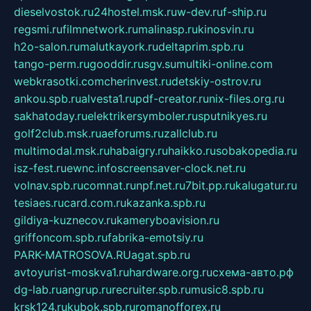
dieselvostok.ru
24hostel.msk.ru
w-dev.ru
f-ship.ru
regsmi.ru
filmnetwork.ru
malinasp.ru
kinosvin.ru
h2o-salon.ru
malutkayork.ru
deltaprim.spb.ru
tango-perm.ru
gooddir.ru
sgv.su
multiki-online.com
webkrasotki.com
cherinvest.ru
detskiy-ostrov.ru
ankou.spb.ru
alvesta1.ru
pdf-creator.ru
nix-files.org.ru
sakhatoday.ru
elektrikersymboler.ru
sputnikyes.ru
golf2club.msk.ru
aeforums.ru
zallclub.ru
multimodal.msk.ru
habaigry.ru
haikko.ru
sobakopedia.ru
isz-fest.ru
ewnc.info
screensaver-clock.net.ru
volnav.spb.ru
comnat.ru
npf.net.ru
7bit.pp.ru
kalugatur.ru
tesiaes.ru
card.com.ru
kazanka.spb.ru
gildiya-kuznecov.ru
kameryboavision.ru
griffoncom.spb.ru
fabrika-emotsiy.ru
PARK-MATROSOVA.RU
agat.spb.ru
avtoyurist-moskva1.ru
hardware.org.ru
схема-авто.рф
dg-lab.ru
angrup.ru
recruiter.spb.ru
music8.spb.ru
krsk124.ru
kubok.spb.ru
romanofforex.ru