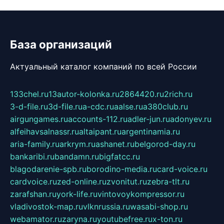
База организаций
Актуальный каталог компаний по всей России
133chel.ru
13autor-kolonka.ru
2864420.ru
2rich.ru
3-d-file.ru
3d-file.ru
a-cdc.ru
aalse.ru
a380club.ru
airgungames.ru
accounts-112.ru
adler-jun.ru
adonyev.ru
alfeihavsalnassr.ru
altaipant.ru
argentinamia.ru
aria-family.ru
arkrym.ru
ashanet.ru
belgorod-day.ru
bankaribi.ru
bandamn.ru
bigfatcc.ru
blagodarenie-spb.ru
borodino-media.ru
card-voice.ru
cardvoice.ru
zed-online.ru
zvonitut.ru
zebra-tlt.ru
zarafshan.ru
york-life.ru
vintovoykompressor.ru
vladivostok-map.ru
vlknrussia.ru
wasabi-shop.ru
webamator.ru
zaryna.ru
youtubefree.ru
x-ton.ru