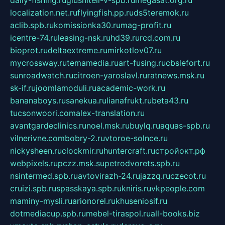
localization.net.ru
flyingfish.pp.ru
ds5teremok.ru
aclib.spb.ru
komissionka30.ru
mag-profit.ru
icentre-74.ru
leasing-nsk.ru
hd39.ru
rcd.com.ru
bioprot.ru
deltaextreme.ru
mirkotlov07.ru
mycrossway.ru
temamedia.ru
art-fusing.ru
cbslefort.ru
sunroadwatch.ru
citroen-yaroslavl.ru
ratnews.msk.ru
sk-if.ru
joomlamoduli.ru
academic-work.ru
bananaboys.ru
sanekua.ru
lianafrukt.ru
beta43.ru
tucsonwoori.com
alex-translation.ru
avantgardeclinics.ru
noel.msk.ru
buylq.ru
aquas-spb.ru
vilnerivne.com
bobry-2.ru
vtoroe-solnce.ru
nickysheen.ru
clockmir.ru
huntercraft.ru
стройокт.рф
webpixels.ru
pczz.msk.su
petrodvorets.spb.ru
nsintermed.spb.ru
avtovirazh-24.ru
jazzq.ru
czecot.ru
cruizi.spb.ru
spasskaya.spb.ru
kniris.ru
vkpeople.com
maminy-mysli.ru
arionorel.ru
khuseniosif.ru
dotmediacup.spb.ru
mebel-tiraspol.ru
all-books.biz