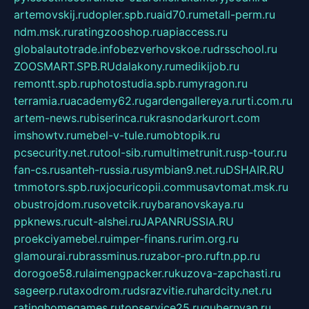
artemovskij.ru
dopler.spb.ru
aid70.ru
metall-perm.ru
ndm.msk.ru
ratingzooshop.ru
apiaccess.ru
globalautotrade.info
bezverhovskoe.ru
drsschool.ru
ZOOSMART.SPB.RU
dalakony.ru
medikijob.ru
remontt.spb.ru
photostudia.spb.ru
myragon.ru
terramia.ru
academy62.ru
gardengallereya.ru
rti.com.ru
artem-news.ru
biserinca.ru
krasnodarkurort.com
imshowtv.ru
mebel-v-tule.ru
mobtopik.ru
pcsecurity.net.ru
tool-sib.ru
multimetrunit.ru
sp-tour.ru
fan-cs.ru
santeh-russia.ru
symbian9.net.ru
DSHAIR.RU
tmmotors.spb.ru
xjocuricopii.com
musavtomat.msk.ru
obustrojdom.ru
sovetcik.ru
ybaranovskaya.ru
ppknews.ru
cult-alshei.ru
JAPANRUSSIA.RU
proekciyamebel.ru
imper-finans.ru
rim.org.ru
glamourai.ru
brassminus.ru
zabor-pro.ru
ftn.pp.ru
dorogoe58.ru
laimengpacker.ru
kuzova-zapchasti.ru
sageerp.ru
taxodrom.ru
dsrazvitie.ru
hardcity.net.ru
ratinghomegames.ru
topservice25.ru
gubernyan.ru