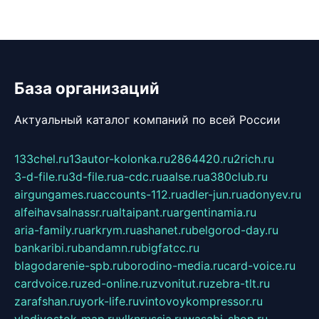
База организаций
Актуальный каталог компаний по всей России
133chel.ru
13autor-kolonka.ru
2864420.ru
2rich.ru
3-d-file.ru
3d-file.ru
a-cdc.ru
aalse.ru
a380club.ru
airgungames.ru
accounts-112.ru
adler-jun.ru
adonyev.ru
alfeihavsalnassr.ru
altaipant.ru
argentinamia.ru
aria-family.ru
arkrym.ru
ashanet.ru
belgorod-day.ru
bankaribi.ru
bandamn.ru
bigfatcc.ru
blagodarenie-spb.ru
borodino-media.ru
card-voice.ru
cardvoice.ru
zed-online.ru
zvonitut.ru
zebra-tlt.ru
zarafshan.ru
york-life.ru
vintovoykompressor.ru