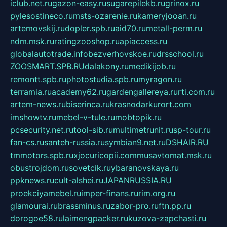
iclub.net.ru
gazon-easy.ru
sugarepilekb.ru
grinox.ru
pylesostineco.ru
msts-ozarenie.ru
kameryjooan.ru
artemovskij.ru
dopler.spb.ru
aid70.ru
metall-perm.ru
ndm.msk.ru
ratingzooshop.ru
apiaccess.ru
globalautotrade.info
bezverhovskoe.ru
drsschool.ru
ZOOSMART.SPB.RU
dalakony.ru
medikijob.ru
remontt.spb.ru
photostudia.spb.ru
myragon.ru
terramia.ru
academy62.ru
gardengallereya.ru
rti.com.ru
artem-news.ru
biserinca.ru
krasnodarkurort.com
imshowtv.ru
mebel-v-tule.ru
mobtopik.ru
pcsecurity.net.ru
tool-sib.ru
multimetrunit.ru
sp-tour.ru
fan-cs.ru
santeh-russia.ru
symbian9.net.ru
DSHAIR.RU
tmmotors.spb.ru
xjocuricopii.com
musavtomat.msk.ru
obustrojdom.ru
sovetcik.ru
ybaranovskaya.ru
ppknews.ru
cult-alshei.ru
JAPANRUSSIA.RU
proekciyamebel.ru
imper-finans.ru
rim.org.ru
glamourai.ru
brassminus.ru
zabor-pro.ru
ftn.pp.ru
dorogoe58.ru
laimengpacker.ru
kuzova-zapchasti.ru