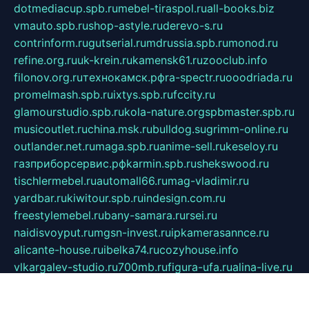
dotmediacup.spb.ru
mebel-tiraspol.ru
all-books.biz
vmauto.spb.ru
shop-astyle.ru
derevo-s.ru
contrinform.ru
gutserial.ru
mdrussia.spb.ru
monod.ru
refine.org.ru
uk-krein.ru
kamensk61.ru
zooclub.info
filonov.org.ru
технокамск.рф
ra-spectr.ru
ooodriada.ru
promelmash.spb.ru
ixtys.spb.ru
fccity.ru
glamourstudio.spb.ru
kola-nature.org
spbmaster.spb.ru
musicoutlet.ru
china.msk.ru
bulldog.su
grimm-online.ru
outlander.net.ru
maga.spb.ru
anime-sell.ru
keseloy.ru
газприборсервис.рф
karmin.spb.ru
shekswood.ru
tischlermebel.ru
automall66.ru
mag-vladimir.ru
yardbar.ru
kiwitour.spb.ru
indesign.com.ru
freestylemebel.ru
bany-samara.ru
rsei.ru
naidisvoyput.ru
mgsn-invest.ru
ipkamerasannce.ru
alicante-house.ru
ibelka74.ru
cozyhouse.info
vlkargalev-studio.ru
700mb.ru
figura-ufa.ru
alina-live.ru
belarusiannews.ru
womenknow.ru
dos-vniimk.ru
sega.net.ru
dv.net.ru
phenomenonsofhistory.com