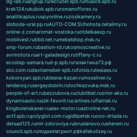
dg-lab.ru
angrup.ru
recruiter.spb.ru
music8.spb.ru
krsk124.ru
kubok.spb.ru
romanofforex.ru
analitikaplus.ru
spyonline.ru
zosikamery.ru
sloboda-ural.pp.ru
AUTO-COM.SU
hohota.net
alimy.ru
online-z.com
aromat-vostoka.ru
otdelkaexp.ru
mobilvest.ru
bbd.net.ru
mebelshop.msk.ru
smp-forum.ru
bastion-td.ru
kosmoscreative.ru
avrmotors.ru
art-galadesign.ru
tiffany-c.ru
ecostep-samara.ru
d-p.spb.ru
галактика73.рф
sko.com.ru
davitamebel-spb.ru
fotsis.ru
tesiaes.ru
kokoroyari.spb.ru
blesna-kazan.ru
mossilver.ru
lenderoq.ru
sergeydobrin.ru
tochkazvuka.msk.ru
people-of-art.ru
bezzubova.ru
clubtibet.ru
orior-aks.ru
dynamoauto.ru
szk-favorit.ru
carlines.ru
flatnsk.ru
kingbolenskaner.ru
alex-motor.ru
astroline.net.ru
act1.spb.ru
polyglot.com.ru
gidlipetsk.ru
ooo-driada.ru
detsad125.ru
mir-zdoroviya.ru
bruslanovo.ru
siterem.ru
council.spb.ru
лодкипатриот.рф
kafekolizey.ru