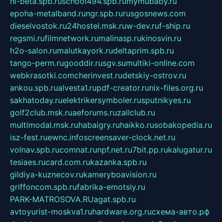
hl-beta.spb.ru
school494.spb.ru
mymubaby.ru
epoha-metalband.ru
ngr.spb.ru
rusgosnews.com
dieselvostok.ru
24hostel.msk.ru
w-dev.ru
f-ship.ru
regsmi.ru
filmnetwork.ru
malinasp.ru
kinosvin.ru
h2o-salon.ru
malutkayork.ru
deltaprim.spb.ru
tango-perm.ru
gooddir.ru
sgv.su
multiki-online.com
webkrasotki.com
cherinvest.ru
detskiy-ostrov.ru
ankou.spb.ru
alvesta1.ru
pdf-creator.ru
nix-files.org.ru
sakhatoday.ru
elektrikersymboler.ru
sputnikyes.ru
golf2club.msk.ru
aeforums.ru
zallclub.ru
multimodal.msk.ru
habaigry.ru
haikko.ru
sobakopedia.ru
isz-fest.ru
ewnc.info
screensaver-clock.net.ru
volnav.spb.ru
comnat.ru
npf.net.ru
7bit.pp.ru
kalugatur.ru
tesiaes.ru
card.com.ru
kazanka.spb.ru
gildiya-kuznecov.ru
kameryboavision.ru
griffoncom.spb.ru
fabrika-emotsiy.ru
PARK-MATROSOVA.RU
agat.spb.ru
avtoyurist-moskva1.ru
hardware.org.ru
схема-авто.рф