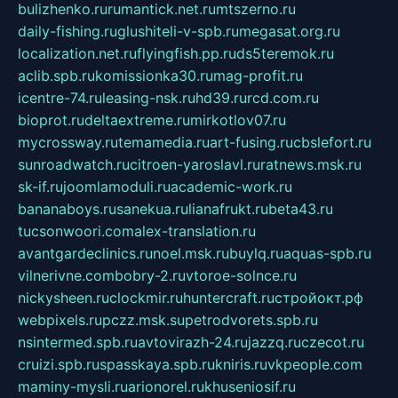
bulizhenko.ru
rumantick.net.ru
mtszerno.ru
daily-fishing.ru
glushiteli-v-spb.ru
megasat.org.ru
localization.net.ru
flyingfish.pp.ru
ds5teremok.ru
aclib.spb.ru
komissionka30.ru
mag-profit.ru
icentre-74.ru
leasing-nsk.ru
hd39.ru
rcd.com.ru
bioprot.ru
deltaextreme.ru
mirkotlov07.ru
mycrossway.ru
temamedia.ru
art-fusing.ru
cbslefort.ru
sunroadwatch.ru
citroen-yaroslavl.ru
ratnews.msk.ru
sk-if.ru
joomlamoduli.ru
academic-work.ru
bananaboys.ru
sanekua.ru
lianafrukt.ru
beta43.ru
tucsonwoori.com
alex-translation.ru
avantgardeclinics.ru
noel.msk.ru
buylq.ru
aquas-spb.ru
vilnerivne.com
bobry-2.ru
vtoroe-solnce.ru
nickysheen.ru
clockmir.ru
huntercraft.ru
стройокт.рф
webpixels.ru
pczz.msk.su
petrodvorets.spb.ru
nsintermed.spb.ru
avtovirazh-24.ru
jazzq.ru
czecot.ru
cruizi.spb.ru
spasskaya.spb.ru
kniris.ru
vkpeople.com
maminy-mysli.ru
arionorel.ru
khuseniosif.ru