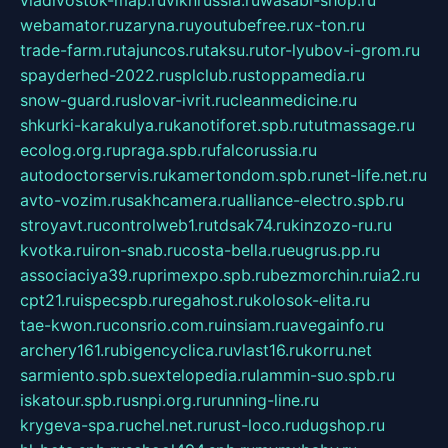
vladivostok-map.ru
vlknrussia.ru
wasabi-shop.ru
webamator.ru
zaryna.ru
youtubefree.ru
x-ton.ru
trade-farm.ru
tajuncos.ru
taksu.ru
tor-lyubov-i-grom.ru
spayderhed-2022.ru
splclub.ru
stoppamedia.ru
snow-guard.ru
slovar-ivrit.ru
cleanmedicine.ru
shkurki-karakulya.ru
kanotiforet.spb.ru
tutmassage.ru
ecolog.org.ru
praga.spb.ru
falcorussia.ru
autodoctorservis.ru
kamertondom.spb.ru
net-life.net.ru
avto-vozim.ru
sakhcamera.ru
alliance-electro.spb.ru
stroyavt.ru
controlweb1.ru
tdsak74.ru
kinzozo-ru.ru
kvotka.ru
iron-snab.ru
costa-bella.ru
eugrus.pp.ru
associaciya39.ru
primexpo.spb.ru
bezmorchin.ru
ia2.ru
cpt21.ru
ispecspb.ru
regahost.ru
kolosok-elita.ru
tae-kwon.ru
consrio.com.ru
insiam.ru
avegainfo.ru
archery161.ru
bigencyclica.ru
vlast16.ru
korru.net
sarmiento.spb.su
extelopedia.ru
lammin-suo.spb.ru
iskatour.spb.ru
snpi.org.ru
running-line.ru
krygeva-spa.ru
chel.net.ru
rust-loco.ru
dugshop.ru