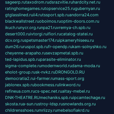
sageerp.ru
taxodrom.ru
dsrazvitie.ru
hardcity.net.ru
ratinghomegames.ru
topservice25.ru
gubernyan.ru
gtglasslined.ru
ii4.ru
tssport.spb.ru
andorra24.com
blackwallstreet.ru
oboimos.ru
optim-doors.com.ru
ikuch.ru
nycr.org.ru
npa21.ru
vremya-ch.spb.ru
desert000.ru
ivtorgi.ru
ifiori.ru
catalog-statei.ru
dcv.org.ru
spetsmaster174.ru
ipkameryhiseeu.ru
dum26.ru
ruspol.spb.ru
fr-opendp.ru
kam-solnyshko.ru
cheyenne-arapaho.ru
sevzapmetal.spb.ru
ted-lapidus.spb.ru
parasite-eliminator.ru
sigma-complete.ru
modernworld.ru
dama-moda.ru
eholot-group.ru
sk-nvkz.ru
DRONGOLD.RU
democratia2.ru
i-farmer.ru
mass-sport.org
jablonex.spb.ru
bookmess.ru
linkword.ru
refineua.com.ru
cs-spec.net.ru
altay-mebel.ru
DNK-THEATRE.RU
mechaniks.spb.ru
ipcamtechage.ru
skosta.ru
a-sun.ru
stroy-ldsp.ru
snowlands.org.ru
childrensshoes.ru
mrlizzy.ru
mebelsofiakrd.ru