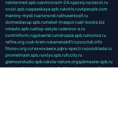
nsintermed.spb.ru
avtovirazh-24.ru
jazzq.ru
czecot.ru
cruizi.spb.ru
spasskaya.spb.ru
kniris.ru
vkpeople.com
maminy-mysli.ru
arionorel.ru
khuseniosif.ru
dotmediacup.spb.ru
mebel-tiraspol.ru
all-books.biz
vmauto.spb.ru
shop-astyle.ru
derevo-s.ru
contrinform.ru
gutserial.ru
mdrussia.spb.ru
monod.ru
refine.org.ru
uk-krein.ru
kamensk61.ru
zooclub.info
filonov.org.ru
технокамск.рф
ra-spectr.ru
ooodriada.ru
promelmash.spb.ru
ixtys.spb.ru
fccity.ru
glamourstudio.spb.ru
kola-nature.org
spbmaster.spb.ru
musicoutlet.ru
china.msk.ru
bulldog.su
grimm-online.ru
outlander.net.ru
maga.spb.ru
anime-sell.ru
keseloy.ru
газприборсервис.рф
karmin.spb.ru
shekswood.ru
tischlermebel.ru
automall66.ru
mag-vladimir.ru
yardbar.ru
kiwitour.spb.ru
indesign.com.ru
freestylemebel.ru
bany-samara.ru
rsei.ru
naidisvoyput.ru
mgsn-invest.ru
ipkamerasannce.ru
alicante-house.ru
ibelka74.ru
cozyhouse.info