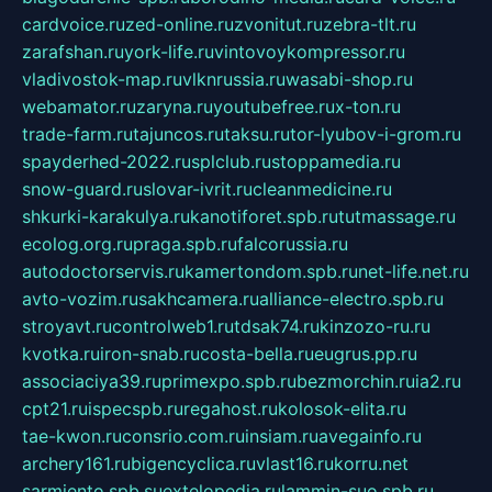
cardvoice.ru
zed-online.ru
zvonitut.ru
zebra-tlt.ru
zarafshan.ru
york-life.ru
vintovoykompressor.ru
vladivostok-map.ru
vlknrussia.ru
wasabi-shop.ru
webamator.ru
zaryna.ru
youtubefree.ru
x-ton.ru
trade-farm.ru
tajuncos.ru
taksu.ru
tor-lyubov-i-grom.ru
spayderhed-2022.ru
splclub.ru
stoppamedia.ru
snow-guard.ru
slovar-ivrit.ru
cleanmedicine.ru
shkurki-karakulya.ru
kanotiforet.spb.ru
tutmassage.ru
ecolog.org.ru
praga.spb.ru
falcorussia.ru
autodoctorservis.ru
kamertondom.spb.ru
net-life.net.ru
avto-vozim.ru
sakhcamera.ru
alliance-electro.spb.ru
stroyavt.ru
controlweb1.ru
tdsak74.ru
kinzozo-ru.ru
kvotka.ru
iron-snab.ru
costa-bella.ru
eugrus.pp.ru
associaciya39.ru
primexpo.spb.ru
bezmorchin.ru
ia2.ru
cpt21.ru
ispecspb.ru
regahost.ru
kolosok-elita.ru
tae-kwon.ru
consrio.com.ru
insiam.ru
avegainfo.ru
archery161.ru
bigencyclica.ru
vlast16.ru
korru.net
sarmiento.spb.su
extelopedia.ru
lammin-suo.spb.ru