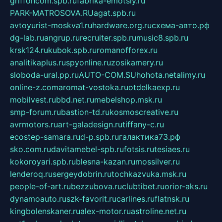
griffoncom.spb.ru
fabrika-emotsiy.ru
PARK-MATROSOVA.RU
agat.spb.ru
avtoyurist-moskva1.ru
hardware.org.ru
схема-авто.рф
dg-lab.ru
angrup.ru
recruiter.spb.ru
music8.spb.ru
krsk124.ru
kubok.spb.ru
romanofforex.ru
analitikaplus.ru
spyonline.ru
zosikamery.ru
sloboda-ural.pp.ru
AUTO-COM.SU
hohota.net
alimy.ru
online-z.com
aromat-vostoka.ru
otdelkaexp.ru
mobilvest.ru
bbd.net.ru
mebelshop.msk.ru
smp-forum.ru
bastion-td.ru
kosmoscreative.ru
avrmotors.ru
art-galadesign.ru
tiffany-c.ru
ecostep-samara.ru
d-p.spb.ru
галактика73.рф
sko.com.ru
davitamebel-spb.ru
fotsis.ru
tesiaes.ru
kokoroyari.spb.ru
blesna-kazan.ru
mossilver.ru
lenderoq.ru
sergeydobrin.ru
tochkazvuka.msk.ru
people-of-art.ru
bezzubova.ru
clubtibet.ru
orior-aks.ru
dynamoauto.ru
szk-favorit.ru
carlines.ru
flatnsk.ru
kingbolenskaner.ru
alex-motor.ru
astroline.net.ru