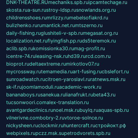
DNK-THEATRE.RU
mechaniks.spb.ru
ipcamtechage.ru
skosta.ru
a-sun.ru
stroy-ldsp.ru
snowlands.org.ru
childrensshoes.ru
mrlizzy.ru
mebelsofiakrd.ru
bulizhenko.ru
rumantick.net.ru
mtszerno.ru
daily-fishing.ru
glushiteli-v-spb.ru
megasat.org.ru
localization.net.ru
flyingfish.pp.ru
ds5teremok.ru
aclib.spb.ru
komissionka30.ru
mag-profit.ru
icentre-74.ru
leasing-nsk.ru
hd39.ru
rcd.com.ru
bioprot.ru
deltaextreme.ru
mirkotlov07.ru
mycrossway.ru
temamedia.ru
art-fusing.ru
cbslefort.ru
sunroadwatch.ru
citroen-yaroslavl.ru
ratnews.msk.ru
sk-if.ru
joomlamoduli.ru
academic-work.ru
bananaboys.ru
sanekua.ru
lianafrukt.ru
beta43.ru
tucsonwoori.com
alex-translation.ru
avantgardeclinics.ru
noel.msk.ru
buylq.ru
aquas-spb.ru
vilnerivne.com
bobry-2.ru
vtoroe-solnce.ru
nickysheen.ru
clockmir.ru
huntercraft.ru
стройокт.рф
webpixels.ru
pczz.msk.su
petrodvorets.spb.ru