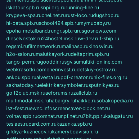
iskatour.spb.ru
snpi.org.ru
running-line.ru
krygeva-spa.ru
chel.net.ru
rust-loco.ru
dugshop.ru
hl-beta.spb.ru
school494.spb.ru
mymubaby.ru
epoha-metalband.ru
ngr.spb.ru
rusgosnews.com
dieselvostok.ru
24hostel.msk.ru
w-dev.ru
f-ship.ru
regsmi.ru
filmnetwork.ru
malinasp.ru
kinosvin.ru
h2o-salon.ru
malutkayork.ru
deltaprim.spb.ru
tango-perm.ru
gooddir.ru
sgv.su
multiki-online.com
webkrasotki.com
cherinvest.ru
detskiy-ostrov.ru
ankou.spb.ru
alvesta1.ru
pdf-creator.ru
nix-files.org.ru
sakhatoday.ru
elektrikersymboler.ru
sputnikyes.ru
golf2club.msk.ru
aeforums.ru
zallclub.ru
multimodal.msk.ru
habaigry.ru
haikko.ru
sobakopedia.ru
isz-fest.ru
ewnc.info
screensaver-clock.net.ru
volnav.spb.ru
comnat.ru
npf.net.ru
7bit.pp.ru
kalugatur.ru
tesiaes.ru
card.com.ru
kazanka.spb.ru
gildiya-kuznecov.ru
kameryboavision.ru