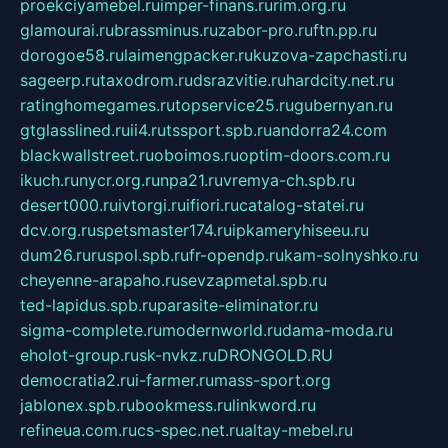
proekciyamebel.ru
imper-finans.ru
rim.org.ru
glamourai.ru
brassminus.ru
zabor-pro.ru
ftn.pp.ru
dorogoe58.ru
laimengpacker.ru
kuzova-zapchasti.ru
sageerp.ru
taxodrom.ru
dsrazvitie.ru
hardcity.net.ru
ratinghomegames.ru
topservice25.ru
gubernyan.ru
gtglasslined.ru
ii4.ru
tssport.spb.ru
andorra24.com
blackwallstreet.ru
oboimos.ru
optim-doors.com.ru
ikuch.ru
nycr.org.ru
npa21.ru
vremya-ch.spb.ru
desert000.ru
ivtorgi.ru
ifiori.ru
catalog-statei.ru
dcv.org.ru
spetsmaster174.ru
ipkameryhiseeu.ru
dum26.ru
ruspol.spb.ru
fr-opendp.ru
kam-solnyshko.ru
cheyenne-arapaho.ru
sevzapmetal.spb.ru
ted-lapidus.spb.ru
parasite-eliminator.ru
sigma-complete.ru
modernworld.ru
dama-moda.ru
eholot-group.ru
sk-nvkz.ru
DRONGOLD.RU
democratia2.ru
i-farmer.ru
mass-sport.org
jablonex.spb.ru
bookmess.ru
linkword.ru
refineua.com.ru
cs-spec.net.ru
altay-mebel.ru