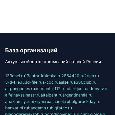
База организаций
Актуальный каталог компаний по всей России
133chel.ru
13autor-kolonka.ru
2864420.ru
2rich.ru
3-d-file.ru
3d-file.ru
a-cdc.ru
aalse.ru
a380club.ru
airgungames.ru
accounts-112.ru
adler-jun.ru
adonyev.ru
alfeihavsalnassr.ru
altaipant.ru
argentinamia.ru
aria-family.ru
arkrym.ru
ashanet.ru
belgorod-day.ru
bankaribi.ru
bandamn.ru
bigfatcc.ru
blagodarenie-spb.ru
borodino-media.ru
card-voice.ru