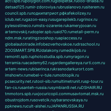
act1.spb.ru
polyglot.com.ru
gidlipetsk.ru
ooo-driada.ru
detsad125.ru
mir-zdoroviya.ru
bruslanovo.ru
siterem.ru
council.spb.ru
лодкипатриот.рф
kafekolizey.ru
iclub.net.ru
gazon-easy.ru
sugarepilekb.ru
grinox.ru
pylesostineco.ru
msts-ozarenie.ru
kameryjooan.ru
artemovskij.ru
dopler.spb.ru
aid70.ru
metall-perm.ru
ndm.msk.ru
ratingzooshop.ru
apiaccess.ru
globalautotrade.info
bezverhovskoe.ru
drsschool.ru
ZOOSMART.SPB.RU
dalakony.ru
medikijob.ru
remontt.spb.ru
photostudia.spb.ru
myragon.ru
terramia.ru
academy62.ru
gardengallereya.ru
rti.com.ru
artem-news.ru
biserinca.ru
krasnodarkurort.com
imshowtv.ru
mebel-v-tule.ru
mobtopik.ru
pcsecurity.net.ru
tool-sib.ru
multimetrunit.ru
sp-tour.ru
fan-cs.ru
santeh-russia.ru
symbian9.net.ru
DSHAIR.RU
tmmotors.spb.ru
xjocuricopii.com
musavtomat.msk.ru
obustrojdom.ru
sovetcik.ru
ybaranovskaya.ru
ppknews.ru
cult-alshei.ru
JAPANRUSSIA.RU