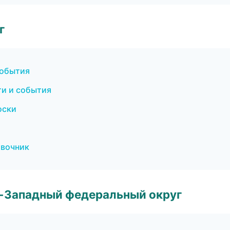
г
события
ти и события
оски
авочник
о-Западный федеральный округ