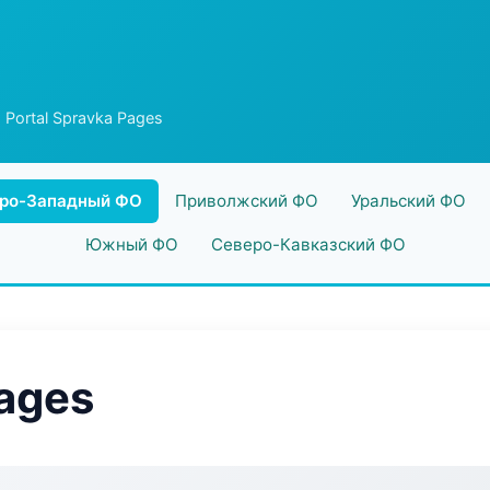
 Portal Spravka Pages
ро-Западный ФО
Приволжский ФО
Уральский ФО
Южный ФО
Северо-Кавказский ФО
Pages