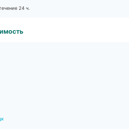
течение 24 ч.
имость
цк