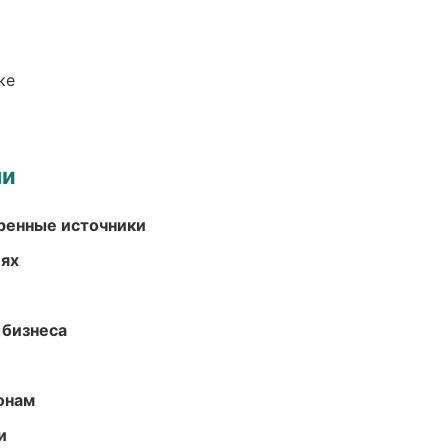
ке
ми
еренные источники
иях
 бизнеса
онам
и