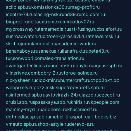
aclib.spb.ru
komissionka30.ru
mag-profit.ru
icentre-74.ru
leasing-nsk.ru
hd39.ru
rcd.com.ru
bioprot.ru
deltaextreme.ru
mirkotlov07.ru
mycrossway.ru
temamedia.ru
art-fusing.ru
cbslefort.ru
sunroadwatch.ru
citroen-yaroslavl.ru
ratnews.msk.ru
sk-if.ru
joomlamoduli.ru
academic-work.ru
bananaboys.ru
sanekua.ru
lianafrukt.ru
beta43.ru
tucsonwoori.com
alex-translation.ru
avantgardeclinics.ru
noel.msk.ru
buylq.ru
aquas-spb.ru
vilnerivne.com
bobry-2.ru
vtoroe-solnce.ru
nickysheen.ru
clockmir.ru
huntercraft.ru
стройокт.рф
webpixels.ru
pczz.msk.su
petrodvorets.spb.ru
nsintermed.spb.ru
avtovirazh-24.ru
jazzq.ru
czecot.ru
cruizi.spb.ru
spasskaya.spb.ru
kniris.ru
vkpeople.com
maminy-mysli.ru
arionorel.ru
khuseniosif.ru
dotmediacup.spb.ru
mebel-tiraspol.ru
all-books.biz
vmauto.spb.ru
shop-astyle.ru
derevo-s.ru