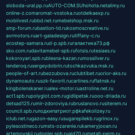
sloboda-ural.pp.ru
AUTO-COM.SU
hohota.net
alimy.ru
online-z.com
aromat-vostoka.ru
otdelkaexp.ru
mobilvest.ru
bbd.net.ru
mebelshop.msk.ru
smp-forum.ru
bastion-td.ru
kosmoscreative.ru
avrmotors.ru
art-galadesign.ru
tiffany-c.ru
ecostep-samara.ru
d-p.spb.ru
галактика73.рф
sko.com.ru
davitamebel-spb.ru
fotsis.ru
tesiaes.ru
kokoroyari.spb.ru
blesna-kazan.ru
mossilver.ru
lenderoq.ru
sergeydobrin.ru
tochkazvuka.msk.ru
people-of-art.ru
bezzubova.ru
clubtibet.ru
orior-aks.ru
dynamoauto.ru
szk-favorit.ru
carlines.ru
flatnsk.ru
kingbolenskaner.ru
alex-motor.ru
astroline.net.ru
act1.spb.ru
polyglot.com.ru
gidlipetsk.ru
ooo-driada.ru
detsad125.ru
mir-zdoroviya.ru
bruslanovo.ru
siterem.ru
council.spb.ru
лодкипатриот.рф
kafekolizey.ru
iclub.net.ru
gazon-easy.ru
sugarepilekb.ru
grinox.ru
pylesostineco.ru
msts-ozarenie.ru
kameryjooan.ru
artemovskij.ru
dopler.spb.ru
aid70.ru
metall-perm.ru