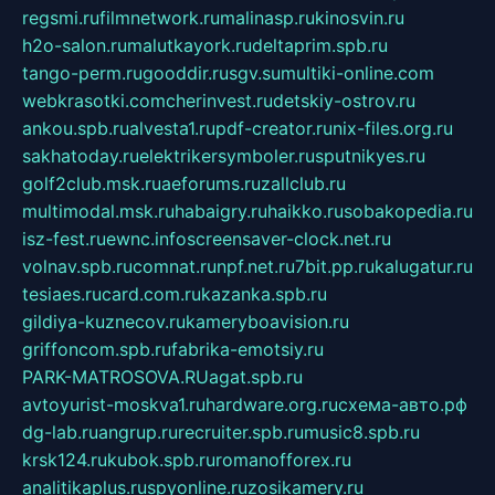
regsmi.ru
filmnetwork.ru
malinasp.ru
kinosvin.ru
h2o-salon.ru
malutkayork.ru
deltaprim.spb.ru
tango-perm.ru
gooddir.ru
sgv.su
multiki-online.com
webkrasotki.com
cherinvest.ru
detskiy-ostrov.ru
ankou.spb.ru
alvesta1.ru
pdf-creator.ru
nix-files.org.ru
sakhatoday.ru
elektrikersymboler.ru
sputnikyes.ru
golf2club.msk.ru
aeforums.ru
zallclub.ru
multimodal.msk.ru
habaigry.ru
haikko.ru
sobakopedia.ru
isz-fest.ru
ewnc.info
screensaver-clock.net.ru
volnav.spb.ru
comnat.ru
npf.net.ru
7bit.pp.ru
kalugatur.ru
tesiaes.ru
card.com.ru
kazanka.spb.ru
gildiya-kuznecov.ru
kameryboavision.ru
griffoncom.spb.ru
fabrika-emotsiy.ru
PARK-MATROSOVA.RU
agat.spb.ru
avtoyurist-moskva1.ru
hardware.org.ru
схема-авто.рф
dg-lab.ru
angrup.ru
recruiter.spb.ru
music8.spb.ru
krsk124.ru
kubok.spb.ru
romanofforex.ru
analitikaplus.ru
spyonline.ru
zosikamery.ru