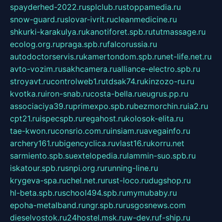
spayderhed-2022.ru
splclub.ru
stoppamedia.ru
snow-guard.ru
slovar-ivrit.ru
cleanmedicine.ru
shkurki-karakulya.ru
kanotiforet.spb.ru
tutmassage.ru
ecolog.org.ru
praga.spb.ru
falcorussia.ru
autodoctorservis.ru
kamertondom.spb.ru
net-life.net.ru
avto-vozim.ru
sakhcamera.ru
alliance-electro.spb.ru
stroyavt.ru
controlweb1.ru
tdsak74.ru
kinzozo-ru.ru
kvotka.ru
iron-snab.ru
costa-bella.ru
eugrus.pp.ru
associaciya39.ru
primexpo.spb.ru
bezmorchin.ru
ia2.ru
cpt21.ru
ispecspb.ru
regahost.ru
kolosok-elita.ru
tae-kwon.ru
consrio.com.ru
insiam.ru
avegainfo.ru
archery161.ru
bigencyclica.ru
vlast16.ru
korru.net
sarmiento.spb.su
extelopedia.ru
lammin-suo.spb.ru
iskatour.spb.ru
snpi.org.ru
running-line.ru
krygeva-spa.ru
chel.net.ru
rust-loco.ru
dugshop.ru
hl-beta.spb.ru
school494.spb.ru
mymubaby.ru
epoha-metalband.ru
ngr.spb.ru
rusgosnews.com
dieselvostok.ru
24hostel.msk.ru
w-dev.ru
f-ship.ru