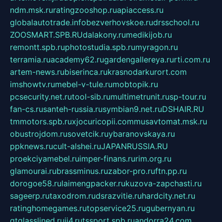
ndm.msk.ru
ratingzooshop.ru
apiaccess.ru
globalautotrade.info
bezverhovskoe.ru
drsschool.ru
ZOOSMART.SPB.RU
dalakony.ru
medikijob.ru
remontt.spb.ru
photostudia.spb.ru
myragon.ru
terramia.ru
academy62.ru
gardengallereya.ru
rti.com.ru
artem-news.ru
biserinca.ru
krasnodarkurort.com
imshowtv.ru
mebel-v-tule.ru
mobtopik.ru
pcsecurity.net.ru
tool-sib.ru
multimetrunit.ru
sp-tour.ru
fan-cs.ru
santeh-russia.ru
symbian9.net.ru
DSHAIR.RU
tmmotors.spb.ru
xjocuricopii.com
musavtomat.msk.ru
obustrojdom.ru
sovetcik.ru
ybaranovskaya.ru
ppknews.ru
cult-alshei.ru
JAPANRUSSIA.RU
proekciyamebel.ru
imper-finans.ru
rim.org.ru
glamourai.ru
brassminus.ru
zabor-pro.ru
ftn.pp.ru
dorogoe58.ru
laimengpacker.ru
kuzova-zapchasti.ru
sageerp.ru
taxodrom.ru
dsrazvitie.ru
hardcity.net.ru
ratinghomegames.ru
topservice25.ru
gubernyan.ru
gtglasslined.ru
ii4.ru
tssport.spb.ru
andorra24.com