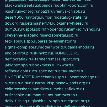
blackwallstreet.ru
oboimos.ru
optim-doors.com.ru
ikuch.ru
nycr.org.ru
npa21.ru
vremya-ch.spb.ru
desert000.ru
ivtorgi.ru
ifiori.ru
catalog-statei.ru
dcv.org.ru
spetsmaster174.ru
ipkameryhiseeu.ru
dum26.ru
ruspol.spb.ru
fr-opendp.ru
kam-solnyshko.ru
cheyenne-arapaho.ru
sevzapmetal.spb.ru
ted-lapidus.spb.ru
parasite-eliminator.ru
sigma-complete.ru
modernworld.ru
dama-moda.ru
eholot-group.ru
sk-nvkz.ru
DRONGOLD.RU
democratia2.ru
i-farmer.ru
mass-sport.org
jablonex.spb.ru
bookmess.ru
linkword.ru
refineua.com.ru
cs-spec.net.ru
altay-mebel.ru
DNK-THEATRE.RU
mechaniks.spb.ru
ipcamtechage.ru
skosta.ru
a-sun.ru
stroy-ldsp.ru
snowlands.org.ru
childrensshoes.ru
mrlizzy.ru
mebelsofiakrd.ru
bulizhenko.ru
rumantick.net.ru
mtszerno.ru
daily-fishing.ru
glushiteli-v-spb.ru
megasat.org.ru
localization.net.ru
flyingfish.pp.ru
ds5teremok.ru