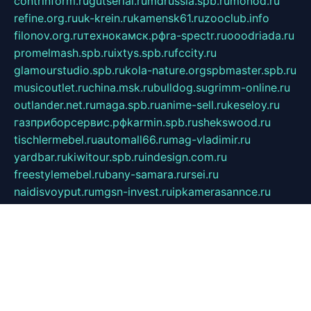
contrinform.ru
gutserial.ru
mdrussia.spb.ru
monod.ru
refine.org.ru
uk-krein.ru
kamensk61.ru
zooclub.info
filonov.org.ru
технокамск.рф
ra-spectr.ru
ooodriada.ru
promelmash.spb.ru
ixtys.spb.ru
fccity.ru
glamourstudio.spb.ru
kola-nature.org
spbmaster.spb.ru
musicoutlet.ru
china.msk.ru
bulldog.su
grimm-online.ru
outlander.net.ru
maga.spb.ru
anime-sell.ru
keseloy.ru
газприборсервис.рф
karmin.spb.ru
shekswood.ru
tischlermebel.ru
automall66.ru
mag-vladimir.ru
yardbar.ru
kiwitour.spb.ru
indesign.com.ru
freestylemebel.ru
bany-samara.ru
rsei.ru
naidisvoyput.ru
mgsn-invest.ru
ipkamerasannce.ru
alicante-house.ru
ibelka74.ru
cozyhouse.info
vlkargalev-studio.ru
700mb.ru
figura-ufa.ru
alina-live.ru
belarusiannews.ru
womenknow.ru
dos-vniimk.ru
sega.net.ru
dv.net.ru
phenomenonsofhistory.com
telesputnik.net.ru
wall.pp.ru
pylesosroidmi.ru
gtc-clan.ru
cligs.ru
bibikazap.ru
popova.org.ru