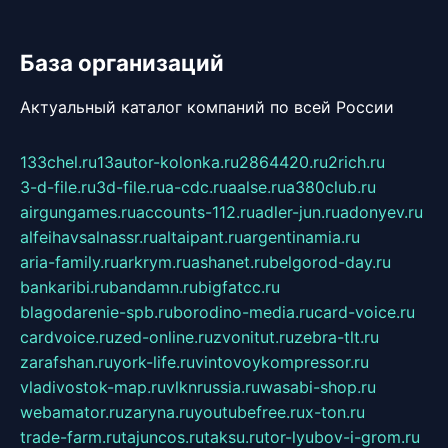
База организаций
Актуальный каталог компаний по всей России
133chel.ru
13autor-kolonka.ru
2864420.ru
2rich.ru
3-d-file.ru
3d-file.ru
a-cdc.ru
aalse.ru
a380club.ru
airgungames.ru
accounts-112.ru
adler-jun.ru
adonyev.ru
alfeihavsalnassr.ru
altaipant.ru
argentinamia.ru
aria-family.ru
arkrym.ru
ashanet.ru
belgorod-day.ru
bankaribi.ru
bandamn.ru
bigfatcc.ru
blagodarenie-spb.ru
borodino-media.ru
card-voice.ru
cardvoice.ru
zed-online.ru
zvonitut.ru
zebra-tlt.ru
zarafshan.ru
york-life.ru
vintovoykompressor.ru
vladivostok-map.ru
vlknrussia.ru
wasabi-shop.ru
webamator.ru
zaryna.ru
youtubefree.ru
x-ton.ru
trade-farm.ru
tajuncos.ru
taksu.ru
tor-lyubov-i-grom.ru