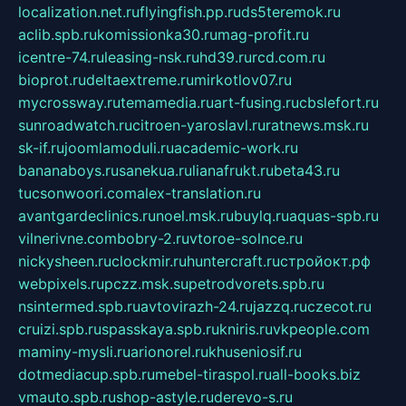
localization.net.ru
flyingfish.pp.ru
ds5teremok.ru
aclib.spb.ru
komissionka30.ru
mag-profit.ru
icentre-74.ru
leasing-nsk.ru
hd39.ru
rcd.com.ru
bioprot.ru
deltaextreme.ru
mirkotlov07.ru
mycrossway.ru
temamedia.ru
art-fusing.ru
cbslefort.ru
sunroadwatch.ru
citroen-yaroslavl.ru
ratnews.msk.ru
sk-if.ru
joomlamoduli.ru
academic-work.ru
bananaboys.ru
sanekua.ru
lianafrukt.ru
beta43.ru
tucsonwoori.com
alex-translation.ru
avantgardeclinics.ru
noel.msk.ru
buylq.ru
aquas-spb.ru
vilnerivne.com
bobry-2.ru
vtoroe-solnce.ru
nickysheen.ru
clockmir.ru
huntercraft.ru
стройокт.рф
webpixels.ru
pczz.msk.su
petrodvorets.spb.ru
nsintermed.spb.ru
avtovirazh-24.ru
jazzq.ru
czecot.ru
cruizi.spb.ru
spasskaya.spb.ru
kniris.ru
vkpeople.com
maminy-mysli.ru
arionorel.ru
khuseniosif.ru
dotmediacup.spb.ru
mebel-tiraspol.ru
all-books.biz
vmauto.spb.ru
shop-astyle.ru
derevo-s.ru