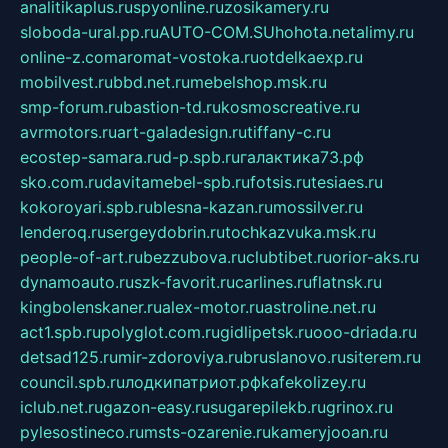
analitikaplus.ru
spyonline.ru
zosikamery.ru
sloboda-ural.pp.ru
AUTO-COM.SU
hohota.net
alimy.ru
online-z.com
aromat-vostoka.ru
otdelkaexp.ru
mobilvest.ru
bbd.net.ru
mebelshop.msk.ru
smp-forum.ru
bastion-td.ru
kosmoscreative.ru
avrmotors.ru
art-galadesign.ru
tiffany-c.ru
ecostep-samara.ru
d-p.spb.ru
галактика73.рф
sko.com.ru
davitamebel-spb.ru
fotsis.ru
tesiaes.ru
kokoroyari.spb.ru
blesna-kazan.ru
mossilver.ru
lenderoq.ru
sergeydobrin.ru
tochkazvuka.msk.ru
people-of-art.ru
bezzubova.ru
clubtibet.ru
orior-aks.ru
dynamoauto.ru
szk-favorit.ru
carlines.ru
flatnsk.ru
kingbolenskaner.ru
alex-motor.ru
astroline.net.ru
act1.spb.ru
polyglot.com.ru
gidlipetsk.ru
ooo-driada.ru
detsad125.ru
mir-zdoroviya.ru
bruslanovo.ru
siterem.ru
council.spb.ru
лодкипатриот.рф
kafekolizey.ru
iclub.net.ru
gazon-easy.ru
sugarepilekb.ru
grinox.ru
pylesostineco.ru
msts-ozarenie.ru
kameryjooan.ru