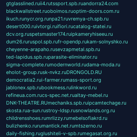
gtglasslined.ru
ii4.ru
tssport.spb.ru
andorra24.com
blackwallstreet.ru
oboimos.ru
optim-doors.com.ru
ikuch.ru
nycr.org.ru
npa21.ru
vremya-ch.spb.ru
desert000.ru
ivtorgi.ru
ifiori.ru
catalog-statei.ru
dcv.org.ru
spetsmaster174.ru
ipkameryhiseeu.ru
dum26.ru
ruspol.spb.ru
fr-opendp.ru
kam-solnyshko.ru
cheyenne-arapaho.ru
sevzapmetal.spb.ru
ted-lapidus.spb.ru
parasite-eliminator.ru
sigma-complete.ru
modernworld.ru
dama-moda.ru
eholot-group.ru
sk-nvkz.ru
DRONGOLD.RU
democratia2.ru
i-farmer.ru
mass-sport.org
jablonex.spb.ru
bookmess.ru
linkword.ru
refineua.com.ru
cs-spec.net.ru
altay-mebel.ru
DNK-THEATRE.RU
mechaniks.spb.ru
ipcamtechage.ru
skosta.ru
a-sun.ru
stroy-ldsp.ru
snowlands.org.ru
childrensshoes.ru
mrlizzy.ru
mebelsofiakrd.ru
bulizhenko.ru
rumantick.net.ru
mtszerno.ru
daily-fishing.ru
glushiteli-v-spb.ru
megasat.org.ru