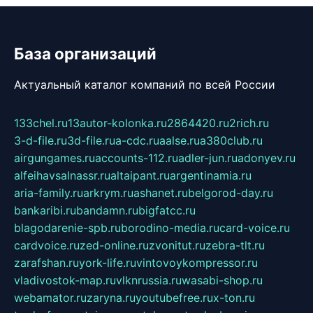
База организаций
Актуальный каталог компаний по всей России
133chel.ru
13autor-kolonka.ru
2864420.ru
2rich.ru
3-d-file.ru
3d-file.ru
a-cdc.ru
aalse.ru
a380club.ru
airgungames.ru
accounts-112.ru
adler-jun.ru
adonyev.ru
alfeihavsalnassr.ru
altaipant.ru
argentinamia.ru
aria-family.ru
arkrym.ru
ashanet.ru
belgorod-day.ru
bankaribi.ru
bandamn.ru
bigfatcc.ru
blagodarenie-spb.ru
borodino-media.ru
card-voice.ru
cardvoice.ru
zed-online.ru
zvonitut.ru
zebra-tlt.ru
zarafshan.ru
york-life.ru
vintovoykompressor.ru
vladivostok-map.ru
vlknrussia.ru
wasabi-shop.ru
webamator.ru
zaryna.ru
youtubefree.ru
x-ton.ru