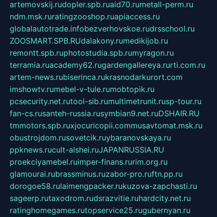
artemovskij.ru
dopler.spb.ru
aid70.ru
metall-perm.ru
ndm.msk.ru
ratingzooshop.ru
apiaccess.ru
globalautotrade.info
bezverhovskoe.ru
drsschool.ru
ZOOSMART.SPB.RU
dalakony.ru
medikijob.ru
remontt.spb.ru
photostudia.spb.ru
myragon.ru
terramia.ru
academy62.ru
gardengallereya.ru
rti.com.ru
artem-news.ru
biserinca.ru
krasnodarkurort.com
imshowtv.ru
mebel-v-tule.ru
mobtopik.ru
pcsecurity.net.ru
tool-sib.ru
multimetrunit.ru
sp-tour.ru
fan-cs.ru
santeh-russia.ru
symbian9.net.ru
DSHAIR.RU
tmmotors.spb.ru
xjocuricopii.com
musavtomat.msk.ru
obustrojdom.ru
sovetcik.ru
ybaranovskaya.ru
ppknews.ru
cult-alshei.ru
JAPANRUSSIA.RU
proekciyamebel.ru
imper-finans.ru
rim.org.ru
glamourai.ru
brassminus.ru
zabor-pro.ru
ftn.pp.ru
dorogoe58.ru
laimengpacker.ru
kuzova-zapchasti.ru
sageerp.ru
taxodrom.ru
dsrazvitie.ru
hardcity.net.ru
ratinghomegames.ru
topservice25.ru
gubernyan.ru