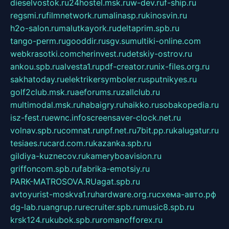
dieselvostok.ru
24hostel.msk.ru
w-dev.ru
f-ship.ru
regsmi.ru
filmnetwork.ru
malinasp.ru
kinosvin.ru
h2o-salon.ru
malutkayork.ru
deltaprim.spb.ru
tango-perm.ru
gooddir.ru
sgv.su
multiki-online.com
webkrasotki.com
cherinvest.ru
detskiy-ostrov.ru
ankou.spb.ru
alvesta1.ru
pdf-creator.ru
nix-files.org.ru
sakhatoday.ru
elektrikersymboler.ru
sputnikyes.ru
golf2club.msk.ru
aeforums.ru
zallclub.ru
multimodal.msk.ru
habaigry.ru
haikko.ru
sobakopedia.ru
isz-fest.ru
ewnc.info
screensaver-clock.net.ru
volnav.spb.ru
comnat.ru
npf.net.ru
7bit.pp.ru
kalugatur.ru
tesiaes.ru
card.com.ru
kazanka.spb.ru
gildiya-kuznecov.ru
kameryboavision.ru
griffoncom.spb.ru
fabrika-emotsiy.ru
PARK-MATROSOVA.RU
agat.spb.ru
avtoyurist-moskva1.ru
hardware.org.ru
схема-авто.рф
dg-lab.ru
angrup.ru
recruiter.spb.ru
music8.spb.ru
krsk124.ru
kubok.spb.ru
romanofforex.ru