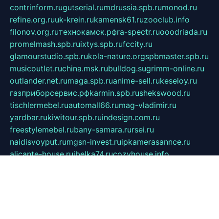
contrinform.ru
gutserial.ru
mdrussia.spb.ru
monod.ru
refine.org.ru
uk-krein.ru
kamensk61.ru
zooclub.info
filonov.org.ru
технокамск.рф
ra-spectr.ru
ooodriada.ru
promelmash.spb.ru
ixtys.spb.ru
fccity.ru
glamourstudio.spb.ru
kola-nature.org
spbmaster.spb.ru
musicoutlet.ru
china.msk.ru
bulldog.su
grimm-online.ru
outlander.net.ru
maga.spb.ru
anime-sell.ru
keseloy.ru
газприборсервис.рф
karmin.spb.ru
shekswood.ru
tischlermebel.ru
automall66.ru
mag-vladimir.ru
yardbar.ru
kiwitour.spb.ru
indesign.com.ru
freestylemebel.ru
bany-samara.ru
rsei.ru
naidisvoyput.ru
mgsn-invest.ru
ipkamerasannce.ru
alicante-house.ru
ibelka74.ru
cozyhouse.info
vlkargalev-studio.ru
700mb.ru
figura-ufa.ru
alina-live.ru
belarusiannews.ru
womenknow.ru
dos-vniimk.ru
sega.net.ru
dv.net.ru
phenomenonsofhistory.com
telesputnik.net.ru
wall.pp.ru
pylesosroidmi.ru
gtc-clan.ru
cligs.ru
bibikazap.ru
popova.org.ru