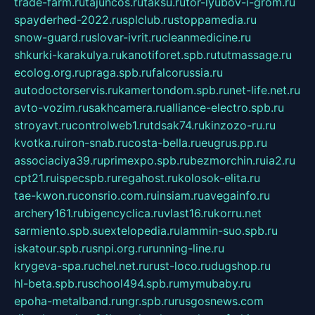
trade-farm.ru
tajuncos.ru
taksu.ru
tor-lyubov-i-grom.ru
spayderhed-2022.ru
splclub.ru
stoppamedia.ru
snow-guard.ru
slovar-ivrit.ru
cleanmedicine.ru
shkurki-karakulya.ru
kanotiforet.spb.ru
tutmassage.ru
ecolog.org.ru
praga.spb.ru
falcorussia.ru
autodoctorservis.ru
kamertondom.spb.ru
net-life.net.ru
avto-vozim.ru
sakhcamera.ru
alliance-electro.spb.ru
stroyavt.ru
controlweb1.ru
tdsak74.ru
kinzozo-ru.ru
kvotka.ru
iron-snab.ru
costa-bella.ru
eugrus.pp.ru
associaciya39.ru
primexpo.spb.ru
bezmorchin.ru
ia2.ru
cpt21.ru
ispecspb.ru
regahost.ru
kolosok-elita.ru
tae-kwon.ru
consrio.com.ru
insiam.ru
avegainfo.ru
archery161.ru
bigencyclica.ru
vlast16.ru
korru.net
sarmiento.spb.su
extelopedia.ru
lammin-suo.spb.ru
iskatour.spb.ru
snpi.org.ru
running-line.ru
krygeva-spa.ru
chel.net.ru
rust-loco.ru
dugshop.ru
hl-beta.spb.ru
school494.spb.ru
mymubaby.ru
epoha-metalband.ru
ngr.spb.ru
rusgosnews.com